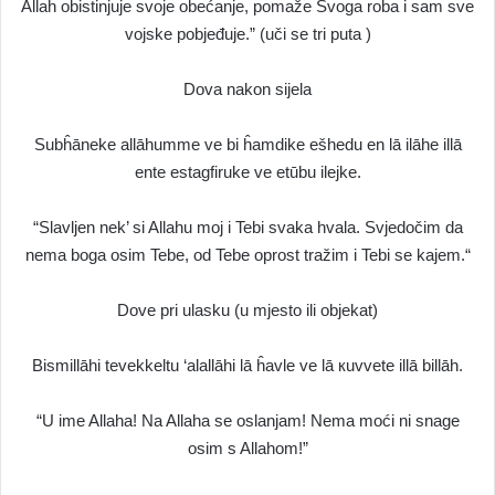
Allah obistinjuje svoje obećanje, pomaže Svoga roba i sam sve
vojske pobjeđuje.” (uči se tri puta )
Dova nakon sijela
Subĥāneke allāhumme ve bi ĥamdike ešhedu en lā ilāhe illā
ente estagfiruke ve etūbu ilejke.
“Slavljen nek’ si Allahu moj i Tebi svaka hvala. Svjedočim da
nema boga osim Tebe, od Tebe oprost tražim i Tebi se kajem.“
Dove pri ulasku (u mjesto ili objekat)
Bismillāhi tevekkeltu ‘alallāhi lā ĥavle ve lā кuvvete illā billāh.
“U ime Allaha! Na Allaha se oslanjam! Nema moći ni snage
osim s Allahom!”