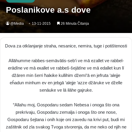
Poslanikove a.s dove
@Media
13-11-2015
26 Minuta Čitanja
Dova za otklanjanje straha, nesanice, nemira, tuge i potištenosti
Allāhumme rabbes-semāvātis-seb‘i ve mā ezallet ve rabbel-
erādīne ve mā eкallet ve rabbeš-šejātīne ve mā edallet kun lī
džāren min šerri ħalкike kullihim džemī‘ā en jefruta ‘alejje
eĥadun minhum ev en jebgā ‘alejje ‘azze džāruke ve dželle
senāuke ve lā ilāhe gajruke.
“Allahu moj, Gospodaru sedam Nebesa i onoga što ona
prekrivaju, Gospodaru zemalja i onoga što one nose,
Gospodaru šejtana i onih koje oni zavedu na krivi put, budi mi
zaštitnik od zla svakog Tvoga stvorenja, da me neko od njih ne