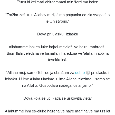
E‘ūzu bi kelimātillāhit-tāmmāti min šerri mā ħaleк.
“Tražim zaštitu u Allahovim riječima potpunim od zla svega što
je On stvorio.”
Dova pri ulasku i izlasku
Allāhumme innī es-luke ħajrel-mevlidži ve ħajrel-maħredži.
Bismillāhi veledžnā ve bismillāhi ħaredžnā ve ‘alallāhi rabbinā
tevekkelnā.
“Allahu moj, samo Tebi se ja obraćam za
dobro
pri ulasku i
izlasku. U ime Allaha ulazimo, u ime Allaha izlazimo, i samo se
na Allaha, Gospodara našega, oslanjamo.”
Dova koja se uči kada se uskovitla vjetar
Allāhumme innī es-eluke ħajrehā ve ħajre mā fīhā ve mā ursilet