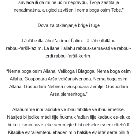
savlada ili da mi ne učini nepravdu, Tvoja zaštita je
nenadmašna, a ugled uzvišen i nema boga osim Tebe.”
Dova za otklanjanje brige i tuge
Lā ilāhe illallāhul-‘azīmul-ĥalīm. Lā ilāhe illallāhu
rabbul-‘aršil-‘azīm. Lā ilāhe illallāhu rabbus-semāvāti ve rabbul-
erdi rabbul-‘aršil-kerīm.
“Nema boga osim Allaha, Velikoga i Blagoga. Nema boga osim
Allaha, Gospodara Arša veličanstvenoga. Nema boga osim
Allaha, Gospodara Nebesa i Gospodara Zemlje, Gospodara
Arša plemenitoga.”
Allāhumme innī ‘abduke ve ibnu ‘abdike ve ibnu emetike.
Nāsijetī bi jedike mādī fijje ĥukmuk ‘adlun fijje ќadāuk es-eluke
bi-kulli ismin huve leke semmejte bihī nefseke ev enzeltehū fī
Kitābike ev ‘allemtehū eĥaden min ħalкike ev iste’ serte bihī fī