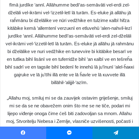
fīmā jurdīke ‘annī. Allāhumme bedī‘as-semāvāti vel-erdi zel-
dželāli vel-ikrāmi vel-‘izzetil-letī lā turām. Es-eluke jā allāhu jā
raĥmānu bi dželālike ve nūri vedžhike en tulzime кalbī hifza
kitābike kemā ‘allemtenī verzuкnī en etluvehū ‘alen-nahvil-lezī
jurdīke ‘annī. Allāhumme bedī‘as-semāvāti vel-erdi zel-dželāli
vel-ikrāmi vel-‘izzetil-letī lā turām. Es-eluke jā allāhu jā rahmānu
bi dželālike ve nuri vedžhike en tunevvire bi kitābike besarī ve
en tutliкa bihī lisānī ve en tuferridže bihī ‘an кalbī ve en tešreĥa
bihī sadrī ve en tagsile bihī bedenī fe innehū lā ju‘īnunī ‘alel-ĥaккi
gajruke ve lā ju'tīhi illā ente ve lā ĥavle ve lā кuvvete illā
billāhil-‘alijjil-‘azīm.
„Allahu moj, smiluj mi se da zauvijek ostavim griješenje, smiluj
mi se da se ne obavežem onim što me se ne tiče, podari mi
lijepo viđenje onoga čime ćeš biti zadovoljan sa mnom. Allahu
moj, Stvoritelju Nebesa i Zemlje, vlasniče uzvišenosti, počasti i
nedostižne veličine! Molim Te, o Allahu, o
Milostivi
, s Tvojom
veličinom i svjetlom lica Tvoga, učvrsti moje srce hifzom,
Facebook
Messenger
Telegram