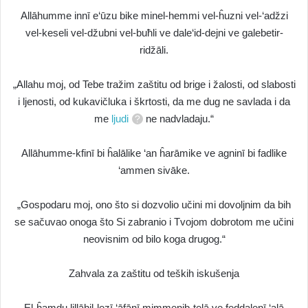
Allāhumme innī e‘ūzu bike minel-hemmi vel-ĥuzni vel-‘adžzi
vel-keseli vel-džubni vel-buħli ve dale‘id-dejni ve galebetir-
ridžāli.
„Allahu moj, od Tebe tražim zaštitu od brige i žalosti, od slabosti
i ljenosti, od kukavičluka i škrtosti, da me dug ne savlada i da
me
ljudi
ne nadvladaju.“
Allāhumme-kfinī bi ĥalālike ‘an ĥarāmike ve agninī bi fadlike
‘ammen sivāke.
„Gospodaru moj, ono što si dozvolio učini mi dovoljnim da bih
se sačuvao onoga što Si zabranio i Tvojom dobrotom me učini
neovisnim od bilo koga drugog.“
Zahvala za zaštitu od teških iskušenja
El-ĥamdu lillāhil-lezī ‘āfānī mimmenib-telā ve feddalenī ‘alā