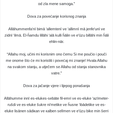
od zla mene samoga.”
Dova za povećanje korisnog znanja
Allāhummenfa‘nī bimā ‘allemtenī ve ‘allimnī mā jenfe‘unī ve
zidnī ‘ilmā. El-ĥamdu lillāhi ‘alā kulli ĥālin ve e‘ūzu billāhi min ĥāli
ehlin-nār.
“Allahu moj, učini mi korisnim ono čemu Si me poučio i pouči
me onome što će mi koristiti i povećaj mi znanje! Hvala Allahu
na svakom stanju, a utječem se Allahu od stanja stanovnika
vatre.”
Dova za jačanje vjere i lijepog ponašanja
Allāhumme innī es-elukes-sebāte fil-emri ve es-eluke ‘azīmeter-
rušdi ve es-eluke šukre ni‘metike ve ĥusne ‘ibādetike ve es-
eluke lisānen sādiкan ve кalben selīmen ve e‘ūzu bike min šerri