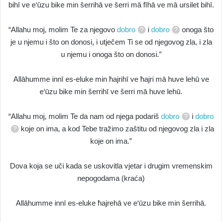
bihī ve e‘ūzu bike min šerrihā ve šerri mā fīhā ve mā ursilet bihī.
“Allahu moj, molim Te za njegovo
dobro
i
dobro
onoga što
je u njemu i što on donosi, i utječem Ti se od njegovog zla, i zla
u njemu i onoga što on donosi.”
Allāhumme innī es-eluke min ħajrihī ve ħajri mā huve lehū ve
e‘ūzu bike min šerrihī ve šerri mā huve lehū.
“Allahu moj, molim Te da nam od njega podariš
dobro
i
dobro
koje on ima, a kod Tebe tražimo zaštitu od njegovog zla i zla
koje on ima.”
Dova koja se uči kada se uskovitla vjetar i drugim vremenskim
nepogodama (kraća)
Allāhumme innī es-eluke ħajrehā ve e‘ūzu bike min šerrihā.