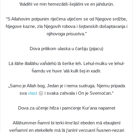
‘ibādihī ve min hemezātiš-šejātīni ve en jahdurūn.
“S Allahovim potpunim riječima utječem se od Njegove srdžbe,
Njegove kazne, zla Njegovih robova i šejtanskih došaptavanja i
njihovoga prisustva.”
Dova prilikom ulaska u čaršiju (pijacu)
Lā ilāhe illallāhu vaĥdehū lā šerīke leh. Lehul-mulku ve lehul-
ĥamdu ve huve ‘alā kulli šej-in кadīr.
„Samo je Allah bog, Jedan je i nema sudruga. Njemu pripada
sva
vlast
i svaka zahvala i On je Svemoćan.“
Dova za učenje hifza i pamćenje Kur'ana napamet
Allāhummer-ĥamnī bi terki-lme‘āsī ebeden mā ebкajtenī
verĥamnī en etekellefe mā lā j‘anīnī verzuкnī ĥusnen-nezari