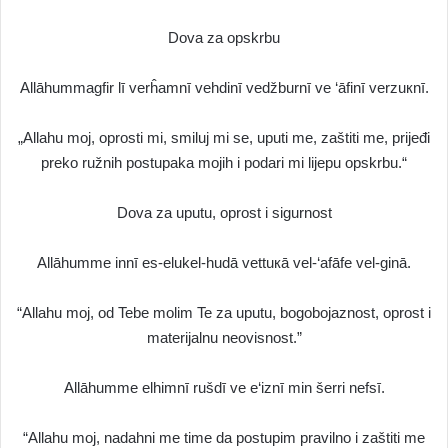
Dova za opskrbu
Allāhummagfir lī verĥamnī vehdinī vedžburnī ve ‘āfinī verzuкnī.
„Allahu moj, oprosti mi, smiluj mi se, uputi me, zaštiti me, prijeđi
preko ružnih postupaka mojih i podari mi lijepu opskrbu.“
Dova za uputu, oprost i sigurnost
Allāhumme innī es-elukel-hudā vettuкā vel-‘afāfe vel-ginā.
“Allahu moj, od Tebe molim Te za uputu, bogobojaznost, oprost i
materijalnu neovisnost.”
Allāhumme elhimnī rušdī ve e‘iznī min šerri nefsī.
“Allahu moj, nadahni me time da postupim pravilno i zaštiti me