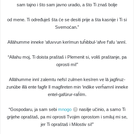
sam tajno i što sam javno uradio, a što Ti znaš bolje
od mene. Ti određuješ šta će se desiti prije a šta kasnije i Ti si
Svemoćan.”
Allāhumme inneke ‘afuvvun kerīmun tuĥibbul-‘afve f‘afu ‘annī.
“Allahu moj, Ti doista praštaš i Plemenit si, voliš praštanje, pa
oprosti mi!”
Allāhumme innī zalemtu nefsī zulmen kesīren ve lā jagfiruz-
zunūbe illā ente fagfir lī magfireten min ‘indike verĥamnī inneke
entel-gafūrur-raĥīm.
“Gospodaru, ja sam sebi
mnogo
nasilje učinio, a samo Ti
grijehe opraštaš, pa mi oprosti Tvojim oprostom i smiluj mi se,
jer Ti opraštaš i Milostiv si!”