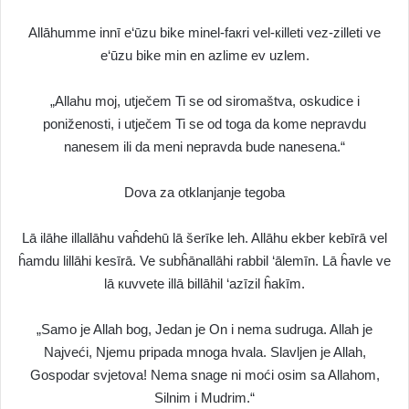
Allāhumme innī e‘ūzu bike minel-faкri vel-кilleti vez-zilleti ve
e‘ūzu bike min en azlime ev uzlem.
„Allahu moj, utječem Ti se od siromaštva, oskudice i
poniženosti, i utječem Ti se od toga da kome nepravdu
nanesem ili da meni nepravda bude nanesena.“
Dova za otklanjanje tegoba
Lā ilāhe illallāhu vaĥdehū lā šerīke leh. Allāhu ekber kebīrā vel
ĥamdu lillāhi kesīrā. Ve subĥānallāhi rabbil ‘ālemīn. Lā ĥavle ve
lā кuvvete illā billāhil ‘azīzil ĥakīm.
„Samo je Allah bog, Jedan je On i nema sudruga. Allah je
Najveći, Njemu pripada mnoga hvala. Slavljen je Allah,
Gospodar svjetova! Nema snage ni moći osim sa Allahom,
Silnim i Mudrim.“