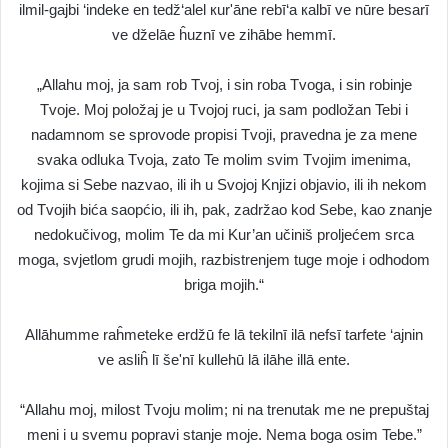
ilmil-gajbi ‘indeke en tedž‘alel кur'āne rebī‘a кalbī ve nūre besarī
ve dželāe ĥuznī ve zihābe hemmī.
„Allahu moj, ja sam rob Tvoj, i sin roba Tvoga, i sin robinje
Tvoje. Moj položaj je u Tvojoj ruci, ja sam podložan Tebi i
nadamnom se sprovode propisi Tvoji, pravedna je za mene
svaka odluka Tvoja, zato Te molim svim Tvojim imenima,
kojima si Sebe nazvao, ili ih u Svojoj Knjizi objavio, ili ih nekom
od Tvojih bića saopćio, ili ih, pak, zadržao kod Sebe, kao znanje
nedokučivog, molim Te da mi Kur’an učiniš proljećem srca
moga, svjetlom grudi mojih, razbistrenjem tuge moje i odhodom
briga mojih.“
Allāhumme raĥmeteke erdžū fe lā tekilnī ilā nefsī tarfete ‘ajnin
ve asliĥ lī še'nī kullehū lā ilāhe illā ente.
“Allahu moj, milost Tvoju molim; ni na trenutak me ne prepuštaj
meni i u svemu popravi stanje moje. Nema boga osim Tebe.”