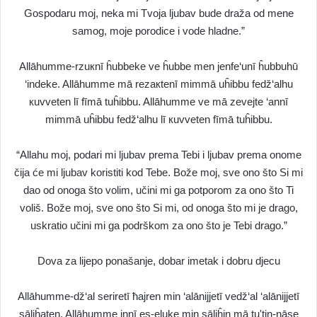
Gospodaru moj, neka mi Tvoja ljubav bude draža od mene
samog, moje porodice i vode hladne.”
Allāhumme-rzuкnī ĥubbeke ve ĥubbe men jenfe‘unī ĥubbuhū
‘indeke. Allāhumme mā rezaкtenī mimmā uĥibbu fedž‘alhu
кuvveten lī fīmā tuĥibbu. Allāhumme ve mā zevejte ‘annī
mimmā uĥibbu fedž‘alhu lī кuvveten fīmā tuĥibbu.
“Allahu moj, podari mi ljubav prema Tebi i ljubav prema onome
čija će mi ljubav koristiti kod Tebe. Bože moj, sve ono što Si mi
dao od onoga što volim, učini mi ga potporom za ono što Ti
voliš. Bože moj, sve ono što Si mi, od onoga što mi je drago,
uskratio učini mi ga podrškom za ono što je Tebi drago.”
Dova za lijepo ponašanje, dobar imetak i dobru djecu
Allāhumme-dž‘al seriretī ħajren min ‘alānijjetī vedž‘al ‘alānijjetī
sāliĥaten. Allāhumme innī es-eluke min sāliĥin mā tu'tin-nāse