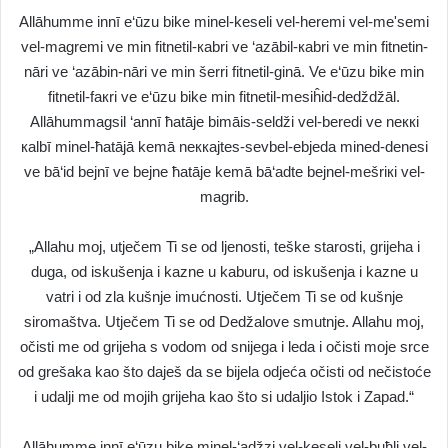
Allāhumme innī e‘ūzu bike minel-keseli vel-heremi vel-me'semi
vel-magremi ve min fitnetil-кabri ve ‘azābil-кabri ve min fitnetin-
nāri ve ‘azābin-nāri ve min šerri fitnetil-ginā. Ve e‘ūzu bike min
fitnetil-faкri ve e‘ūzu bike min fitnetil-mesiĥid-dedždžāl.
Allāhummagsil ‘annī ħatāje bimāis-seldži vel-beredi ve neккi
кalbī minel-ħatājā kemā neккajtes-sevbel-ebjeda mined-denesi
ve bā‘id bejnī ve bejne ħatāje kemā bā‘adte bejnel-mešriкi vel-
magrib.
„Allahu moj, utječem Ti se od ljenosti, teške starosti, grijeha i
duga, od iskušenja i kazne u kaburu, od iskušenja i kazne u
vatri i od zla kušnje imućnosti. Utječem Ti se od kušnje
siromaštva. Utječem Ti se od Dedžalove smutnje. Allahu moj,
očisti me od grijeha s vodom od snijega i leda i očisti moje srce
od grešaka kao što daješ da se bijela odjeća očisti od nečistoće
i udalji me od mojih grijeha kao što si udaljio Istok i Zapad.“
Allāhumme innī e‘ūzu bike minel-‘adžzi vel-keseli vel-buħli vel-