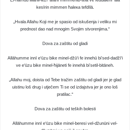
kesīrin mimmen ħaleкa tefdīlā.
„Hvala Allahu Koji me je spasio od iskušenja i veliku mi
prednost dao nad mnogim Svojim stvorenjima.“
Dova za zaštitu od gladi
Allāhumme innī e‘ūzu bike minel-džū‘i fe innehū bi'sed-dadžī‘i
ve e‘ūzu bike minel-ħijāneti fe innehā bi'setil-bitāneh.
„Allahu moj, doista od Tebe tražim zaštitu od gladi jer je glad
uistinu loš drug i utječem Ti se od izdajstva jer je ono loš
pratilac.“
Dova za zaštitu od teških bolesti
Allāhumme innī e‘ūzu bike minel-beresi vel-džunūni vel-