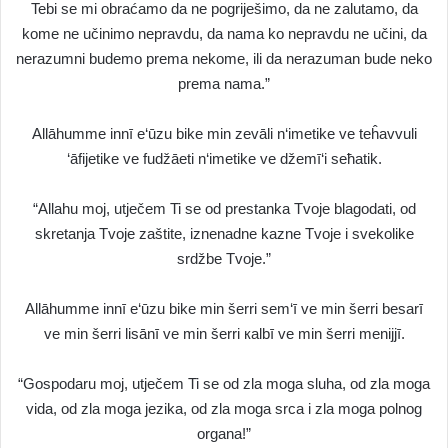
Tebi se mi obraćamo da ne pogriješimo, da ne zalutamo, da
kome ne učinimo nepravdu, da nama ko nepravdu ne učini, da
nerazumni budemo prema nekome, ili da nerazuman bude neko
prema nama.”
Allāhumme innī e‘ūzu bike min zevāli n‘imetike ve teĥavvuli
‘āfijetike ve fudžāeti n‘imetike ve džemī‘i seħatik.
“Allahu moj, utječem Ti se od prestanka Tvoje blagodati, od
skretanja Tvoje zaštite, iznenadne kazne Tvoje i svekolike
srdžbe Tvoje.”
Allāhumme innī e‘ūzu bike min šerri sem‘ī ve min šerri besarī
ve min šerri lisānī ve min šerri кalbī ve min šerri menijjī.
“Gospodaru moj, utječem Ti se od zla moga sluha, od zla moga
vida, od zla moga jezika, od zla moga srca i zla moga polnog
organa!”