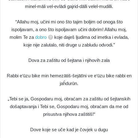
minel-māli vel-evlādi gajrid-dālli velel-mudilli.
“Allahu moj, učini mi ono što tajim boljim od onoga što
ispoljavam, a ono što ispoljavam učini dobrim! Allahu moj,
molim Te za
dobro
koje daješ ljudima od imetka i evlada,
koje nije zalutalo, niti druge u zabludu odvodi.”
Dova za zaštitu od šejtana i njihovih zala
Rabbi e‘ūzu bike min hemezātiš-šejātīni ve e‘ūzu bike rabbi en
jaĥdurūn.
„Tebi se ja, Gospodaru moj, obraćam za zaštitu od šejtanskih
došaptavanja i Tebi se, Gospodaru moj, obraćam da me od
prisustva njihova zaštitiš!“
Dove koje se uče kad je čovjek u dugu