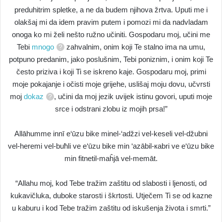
preduhitrim spletke, a ne da budem njihova žrtva. Uputi me i
olakšaj mi da idem pravim putem i pomozi mi da nadvladam
onoga ko mi želi nešto ružno učiniti. Gospodaru moj, učini me
Tebi
mnogo
zahvalnim, onim koji Te stalno ima na umu,
potpuno predanim, jako poslušnim, Tebi poniznim, i onim koji Te
često priziva i koji Ti se iskreno kaje. Gospodaru moj, primi
moje pokajanje i očisti moje grijehe, uslišaj moju dovu, učvrsti
moj
dokaz
, učini da moj jezik uvijek istinu govori, uputi moje
srce i odstrani zlobu iz mojih prsa!”
Allāhumme innī e‘ūzu bike minel-‘adžzi vel-keseli vel-džubni
vel-heremi vel-buħli ve e‘ūzu bike min ‘azābil-кabri ve e‘ūzu bike
min fitnetil-maĥjā vel-memāt.
“Allahu moj, kod Tebe tražim zaštitu od slabosti i ljenosti, od
kukavičluka, duboke starosti i škrtosti. Utječem Ti se od kazne
u kaburu i kod Tebe tražim zaštitu od iskušenja života i smrti.”