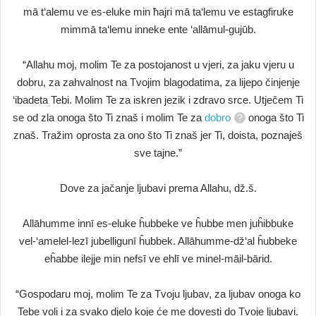
mā t‘alemu ve es-eluke min ħajri mā ta‘lemu ve estagfiruke
mimmā ta‘lemu inneke ente ‘allāmul-gujūb.
“Allahu moj, molim Te za postojanost u vjeri, za jaku vjeru u
dobru, za zahvalnost na Tvojim blagodatima, za lijepo činjenje
‘ibadeta Tebi. Molim Te za iskren jezik i zdravo srce. Utječem Ti
se od zla onoga što Ti znaš i molim Te za
dobro
onoga što Ti
znaš. Tražim oprosta za ono što Ti znaš jer Ti, doista, poznaješ
sve tajne.”
Dove za jačanje ljubavi prema Allahu, dž.š.
Allāhumme innī es-eluke ĥubbeke ve ĥubbe men juĥibbuke
vel-‘amelel-lezī jubelligunī ĥubbek. Allāhumme-dž‘al ĥubbeke
eĥabbe ilejje min nefsī ve ehlī ve minel-māil-bārid.
“Gospodaru moj, molim Te za Tvoju ljubav, za ljubav onoga ko
Tebe voli i za svako djelo koje će me dovesti do Tvoje ljubavi.