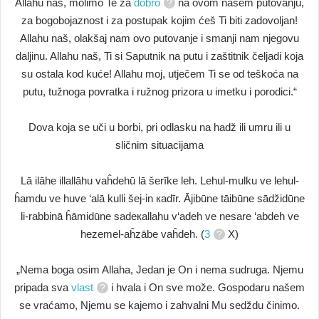
Allahu naš, molimo Te za
dobro
na ovom našem putovanju,
za bogobojaznost i za postupak kojim ćeš Ti biti zadovoljan!
Allahu naš, olakšaj nam ovo putovanje i smanji nam njegovu
daljinu. Allahu naš, Ti si Saputnik na putu i zaštitnik čeljadi koja
su ostala kod kuće! Allahu moj, utječem Ti se od teškoća na
putu, tužnoga povratka i ružnog prizora u imetku i porodici.“
Dova koja se uči u borbi, pri odlasku na hadž ili umru ili u
sličnim situacijama
Lā ilāhe illallāhu vaĥdehū lā šerīke leh. Lehul-mulku ve lehul-
ĥamdu ve huve ‘alā kulli šej-in кadīr. Ājibūne tāibūne sādžidūne
li-rabbinā ĥāmidūne sadeкallahu v‘adeh ve nesare ‘abdeh ve
hezemel-aĥzābe vaĥdeh. (
3
X)
„Nema boga osim Allaha, Jedan je On i nema sudruga. Njemu
pripada sva
vlast
i hvala i On sve može. Gospodaru našem
se vraćamo, Njemu se kajemo i zahvalni Mu sedždu činimo.