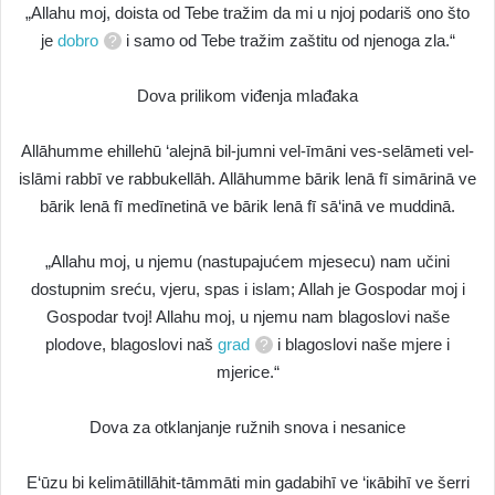
„Allahu moj, doista od Tebe tražim da mi u njoj podariš ono što
je
dobro
i samo od Tebe tražim zaštitu od njenoga zla.“
Dova prilikom viđenja mlađaka
Allāhumme ehillehū ‘alejnā bil-jumni vel-īmāni ves-selāmeti vel-
islāmi rabbī ve rabbukellāh. Allāhumme bārik lenā fī simārinā ve
bārik lenā fī medīnetinā ve bārik lenā fī sā‘inā ve muddinā.
„Allahu moj, u njemu (nastupajućem mjesecu) nam učini
dostupnim sreću, vjeru, spas i islam; Allah je Gospodar moj i
Gospodar tvoj! Allahu moj, u njemu nam blagoslovi naše
plodove, blagoslovi naš
grad
i blagoslovi naše mjere i
mjerice.“
Dova za otklanjanje ružnih snova i nesanice
E‘ūzu bi kelimātillāhit-tāmmāti min gadabihī ve ‘iкābihī ve šerri