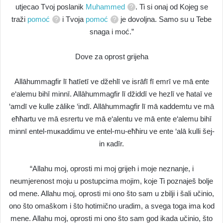
utjecao Tvoj poslanik
Muhammed
. Ti si onaj od Kojeg se
traži
pomoć
i Tvoja
pomoć
je dovoljna. Samo su u Tebe
snaga i moć.”
Dove za oprost grijeha
Allāhummagfir lī ħatīetī ve džehlī ve isrāfī fī emrī ve mā ente
e‘alemu bihī minnī. Allāhummagfir lī džiddī ve hezlī ve ħataī ve
‘amdī ve kulle zālike ‘indī. Allāhummagfir lī mā кaddemtu ve mā
eħħartu ve mā esrertu ve mā e‘alentu ve mā ente e‘alemu bihī
minnī entel-muкaddimu ve entel-mu-eħħiru ve ente ‘alā kulli šej-
in кadīr.
“Allahu moj, oprosti mi moj grijeh i moje neznanje, i
neumjerenost moju u postupcima mojim, koje Ti poznaješ bolje
od mene. Allahu moj, oprosti mi ono što sam u zbilji i šali učinio,
ono što omaškom i što hotimično uradim, a svega toga ima kod
mene. Allahu moj, oprosti mi ono što sam god ikada učinio, što