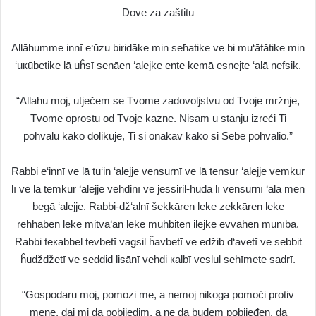
Dove za zaštitu
Allāhumme innī e‘ūzu biridāke min seħatike ve bi mu‘āfātike min
‘uкūbetike lā uĥsī senāen ‘alejke ente kemā esnejte ‘alā nefsik.
“Allahu moj, utječem se Tvome zadovoljstvu od Tvoje mržnje,
Tvome oprostu od Tvoje kazne. Nisam u stanju izreći Ti
pohvalu kako dolikuje, Ti si onakav kako si Sebe pohvalio.”
Rabbi e‘innī ve lā tu‘in ‘alejje vensurnī ve lā tensur ‘alejje vemkur
lī ve lā temkur ‘alejje vehdinī ve jessiril-hudā lī vensurnī ‘alā men
begā ‘alejje. Rabbi-dž‘alnī šekkāren leke zekkāren leke
rehhāben leke mitvā‘an leke muhbiten ilejke evvāhen munībā.
Rabbi teкabbel tevbetī vagsil ĥavbetī ve edžib d‘avetī ve sebbit
ĥudždžetī ve seddid lisānī vehdi кalbī veslul sehīmete sadrī.
“Gospodaru moj, pomozi me, a nemoj nikoga pomoći protiv
mene, daj mi da pobijedim, a ne da budem pobijeđen, da