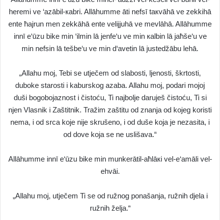
heremi ve ‘azābil-кabri. Allāhumme āti nefsī taкvāhā ve zekkihā
ente ħajrun men zekkāhā ente velijjuhā ve mevlāhā. Allāhumme
innī e‘ūzu bike min ‘ilmin lā jenfe‘u ve min кalbin lā jaħše‘u ve
min nefsin lā tešbe‘u ve min d‘avetin lā justedžābu lehā.
„Allahu moj, Tebi se utječem od slabosti, ljenosti, škrtosti,
duboke starosti i kaburskog azaba. Allahu moj, podari mojoj
duši bogobojaznost i čistoću, Ti najbolje daruješ čistoću, Ti si
njen Vlasnik i Zaštitnik. Tražim zaštitu od znanja od kojeg koristi
nema, i od srca koje nije skrušeno, i od duše koja je nezasita, i
od dove koja se ne uslišava.“
Allāhumme innī e‘ūzu bike min munkerātil-aħlāкi vel-e‘amāli vel-
ehvāi.
„Allahu moj, utječem Ti se od ružnog ponašanja, ružnih djela i
ružnih želja.“