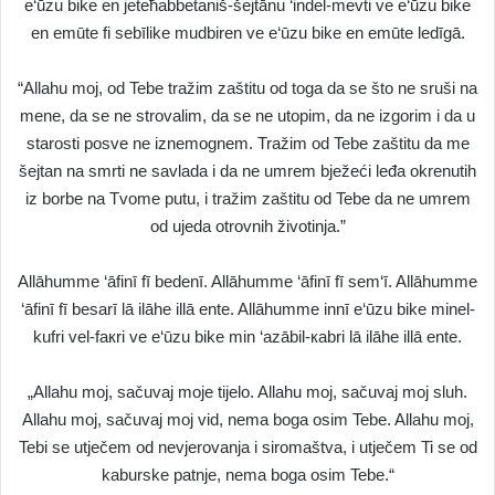
e‘ūzu bike en jeteħabbetaniš-šejtānu ‘indel-mevti ve e‘ūzu bike
en emūte fi sebīlike mudbiren ve e‘ūzu bike en emūte ledīgā.
“Allahu moj, od Tebe tražim zaštitu od toga da se što ne sruši na
mene, da se ne strovalim, da se ne utopim, da ne izgorim i da u
starosti posve ne iznemognem. Tražim od Tebe zaštitu da me
šejtan na smrti ne savlada i da ne umrem bježeći leđa okrenutih
iz borbe na Tvome putu, i tražim zaštitu od Tebe da ne umrem
od ujeda otrovnih životinja.”
Allāhumme ‘āfinī fī bedenī. Allāhumme ‘āfinī fī sem‘ī. Allāhumme
‘āfinī fī besarī lā ilāhe illā ente. Allāhumme innī e‘ūzu bike minel-
kufri vel-faкri ve e‘ūzu bike min ‘azābil-кabri lā ilāhe illā ente.
„Allahu moj, sačuvaj moje tijelo. Allahu moj, sačuvaj moj sluh.
Allahu moj, sačuvaj moj vid, nema boga osim Tebe. Allahu moj,
Tebi se utječem od nevjerovanja i siromaštva, i utječem Ti se od
kaburske patnje, nema boga osim Tebe.“