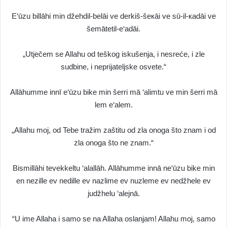
E‘ūzu billāhi min džehdil-belāi ve derkiš-šeкāi ve sū-il-кadāi ve
šemātetil-e‘adāi.
„Utječem se Allahu od teškog iskušenja, i nesreće, i zle
sudbine, i neprijateljske osvete.“
Allāhumme innī e‘ūzu bike min šerri mā ‘alimtu ve min šerri mā
lem e‘alem.
„Allahu moj, od Tebe tražim zaštitu od zla onoga što znam i od
zla onoga što ne znam.“
Bismillāhi tevekkeltu ‘alallāh. Allāhumme innā ne‘ūzu bike min
en nezille ev nedille ev nazlime ev nuzleme ev nedžhele ev
judžhelu ‘alejnā.
“U ime Allaha i samo se na Allaha oslanjam! Allahu moj, samo