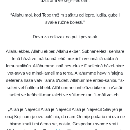
džuzāmi ve sejji-il-esкām.
“Allahu moj, kod Tebe tražim zaštitu od lepre, ludila, gube i
svake ružne bolesti.”
Dova za odlazak na put i povratak
Allāhu ekber. Allāhu ekber. Allāhu ekber. Subĥānel-lezī seħħare
lenā hāzā ve mā kunnā lehū muкrinīn ve innā ilā rabbinā
lemunкalibūn. Allāhumme innā nes-eluke fī seferinā hāzel-birre
vet-taкvā ve minel-‘ameli mā terdā. Allāhumme hevvin ‘alejnā
seferenā hāzā vatvi ‘annā b‘udeh. Allāhumme entes-sāhibu fis-
seferi vel-ĥalīfetu fil-ehl. Allāhumme innī e‘ūzu bike min v‘asāi-
seferi ve keābetil-munкalebi ve sūil-menzari fil-māli vel-ehl.
„Allah je Najveći! Allah je Najveći! Allah je Najveći! Slavljen je
onaj Koji nam je ovo potčinio, da nam On nije podario mi ovo ne
bismo imali i mi ćemo se, doista, Gospodaru svome vratiti.