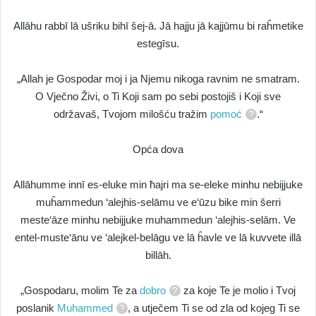
Allāhu rabbī lā ušriku bihī šej-ā. Jā hajju jā kajjūmu bi raĥmetike
estegīsu.
„Allah je Gospodar moj i ja Njemu nikoga ravnim ne smatram.
O Vječno Živi, o Ti Koji sam po sebi postojiš i Koji sve
održavaš, Tvojom milošću tražim
pomoć
.“
Opća dova
Allāhumme innī es-eluke min ħajri ma se-eleke minhu nebijjuke
muĥammedun ‘alejhis-selāmu ve e‘ūzu bike min šerri
meste‘āze minhu nebijjuke muhammedun ‘alejhis-selām. Ve
entel-muste‘ānu ve ‘alejkel-belāgu ve lā ĥavle ve lā kuvvete illā
billāh.
„Gospodaru, molim Te za
dobro
za koje Te je molio i Tvoj
poslanik
Muhammed
, a utječem Ti se od zla od kojeg Ti se