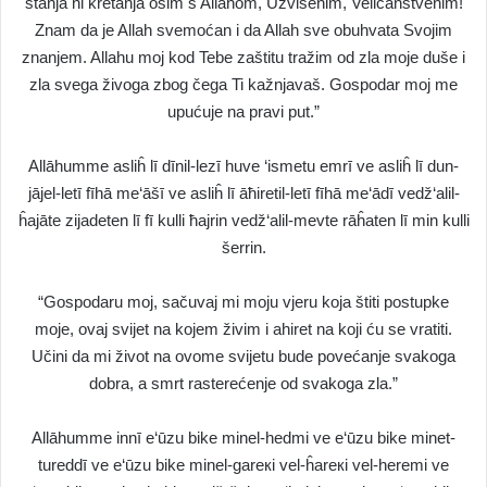
stanja ni kretanja osim s Allahom, Uzvišenim, Veličanstvenim!
Znam da je Allah svemoćan i da Allah sve obuhvata Svojim
znanjem. Allahu moj kod Tebe zaštitu tražim od zla moje duše i
zla svega živoga zbog čega Ti kažnjavaš. Gospodar moj me
upućuje na pravi put.”
Allāhumme asliĥ lī dīnil-lezī huve ‘ismetu emrī ve asliĥ lī dun-
jājel-letī fīhā me‘āšī ve asliĥ lī āħiretil-letī fīhā me‘ādī vedž‘alil-
ĥajāte zijadeten lī fī kulli ħajrin vedž‘alil-mevte rāĥaten lī min kulli
šerrin.
“Gospodaru moj, sačuvaj mi moju vjeru koja štiti postupke
moje, ovaj svijet na kojem živim i ahiret na koji ću se vratiti.
Učini da mi život na ovome svijetu bude povećanje svakoga
dobra, a smrt rasterećenje od svakoga zla.”
Allāhumme innī e‘ūzu bike minel-hedmi ve e‘ūzu bike minet-
tureddī ve e‘ūzu bike minel-gareкi vel-ĥareкi vel-heremi ve