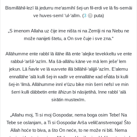
Bismillāhil-lezī lā jedurru me‘asmihī šej-un fil-erdi ve lā fis-semāi
ve huves-semī ‘ul-‘alīm. (
3
puta)
„S imenom Allaha uz čije ime ništa ni na Zemlji ni na Nebu ne
može nanijeti štetu, a On sve čuje i sve zna.“
Allāhumme ente rabbī lā ilāhe illā ente ‘alejke tevekkeltu ve ente
rabbul-‘aršil-‘azīm. Ma šā-allāhu kāne ve mā lem ješe’ lem
jekun. Lā ĥavle ve lā кuvvete illā billāhil-‘alijjil-‘azīm. E‘alemu
ennallāhe ‘alā kulli šej-in кadīr ve ennallāhe кad eĥāta bi kulli
šej-in ‘ilmā. Allāhumme innī e‘ūzu bike min šerri nefsī ve min
šerri kulli dābbetin ente āħizun bi nāsijetihā. Inne rabbī ‘alā
sirātin musteкīm.
„Allahu moj, Ti si moj Gospodar, nema boga osim Tebe! Na
Tebe se oslanjam, a Ti si Gospodar Arša velilčanstvenoga! Što
Allah hoće to biva, a što On neće, to ne može ni biti. Nema