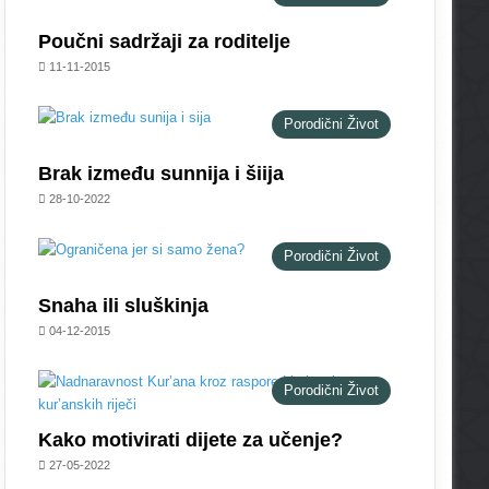
Poučni sadržaji za roditelje
11-11-2015
Porodični Život
Brak između sunnija i šiija
28-10-2022
Porodični Život
Snaha ili sluškinja
04-12-2015
Porodični Život
Kako motivirati dijete za učenje?
27-05-2022