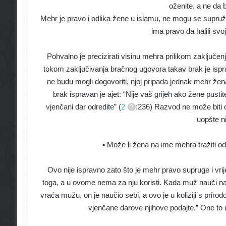
oženite, a ne da b
Mehr je pravo i odlika žene u islamu, ne mogu se supruž
ima pravo da halili svo
Pohvalno je precizirati visinu mehra prilikom zaključ
tokom zaključivanja bračnog ugovora takav brak je ispr
ne budu mogli dogovoriti, njoj pripada jednak mehr že
brak ispravan je ajet: “Nije vaš grijeh ako žene pustite
vjenčani dar odredite” (
2
:236) Razvod ne može biti
uopšte ni
▪ Može li žena na ime mehra tražiti 
Ovo nije ispravno zato što je mehr pravo supruge i vri
toga, a u ovome nema za nju koristi. Kada muž nauči n
vraća mužu, on je naučio sebi, a ovo je u koliziji s pri
vjenčane darove njihove podajte.” One to u