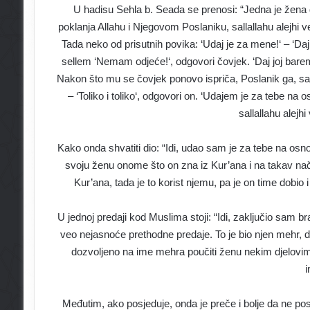
U hadisu Sehla b. Seada se prenosi: “Jedna je žena do
poklanja Allahu i Njegovom Poslaniku, sallallahu alejhi 
Tada neko od prisutnih povika: ‘Udaj je za mene!‘ – ‘Daj 
sellem ‘Nemam odjeće!‘, odgovori čovjek. ‘Daj joj barem 
Nakon što mu se čovjek ponovo ispriča, Poslanik ga, sall
– ‘Toliko i toliko‘, odgovori on. ‘Udajem je za tebe na 
sallallahu alejhi
Kako onda shvatiti dio: “Idi, udao sam je za tebe na os
svoju ženu onome što on zna iz Kur’ana i na takav način
Kur’ana, tada je to korist njemu, pa je on time dobio 
U jednoj predaji kod Muslima stoji: “Idi, zaključio sam 
veo nejasnoće prethodne predaje. To je bio njen mehr, 
dozvoljeno na ime mehra poučiti ženu nekim djelovim
Međutim, ako posjeduje, onda je preče i bolje da ne po