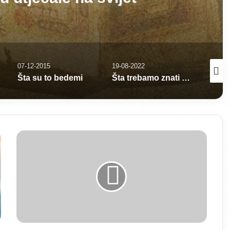
07-12-2015
19-08-2022
13-11-2
Šta su to bedemi
Šta trebamo znati o džumi namazu
P
o
k
l
a
n
j
a
n