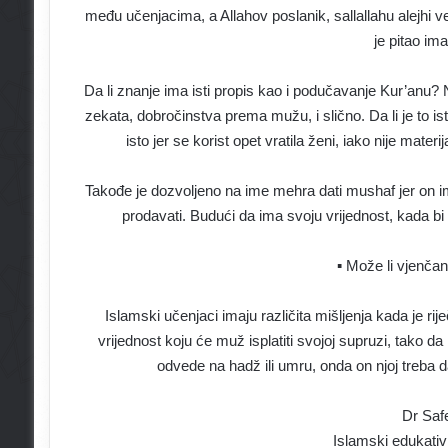
među učenjacima, a Allahov poslanik, sallallahu alejhi
je pitao ima
Da li znanje ima isti propis kao i podučavanje Kur’anu? 
zekata, dobročinstva prema mužu, i slično. Da li je to i
isto jer se korist opet vratila ženi, iako nije materi
Takođe je dozvoljeno na ime mehra dati mushaf jer on im
prodavati. Budući da ima svoju vrijednost, kada b
▪ Može li vjenčani
Islamski učenjaci imaju različita mišljenja kada je rije
vrijednost koju će muž isplatiti svojoj supruzi, tako 
odvede na hadž ili umru, onda on njoj treba 
Dr Saf
Islamski edukativ