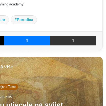
arning academy
ehr
Porodica
X
Messenger
Dijeljenje E-poštom
š Više
rijske Teme
-10-2015
 utjecale na svijet