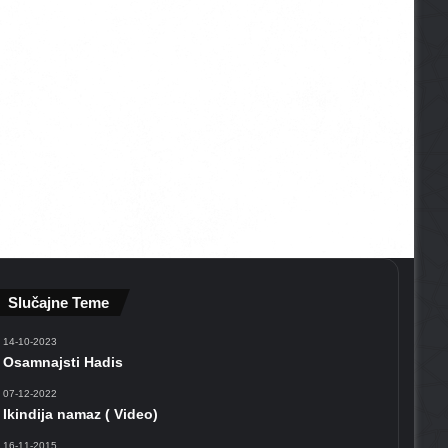
Slučajne Teme
14-10-2023
Osamnajsti Hadis
07-12-2022
Ikindija namaz ( Video)
16-11-2015