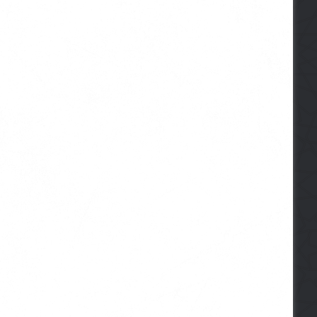
024
14-10-2020
12-11-2015
Sura. Et-Tin (95) – Smokva
Ramazanske fetve za žene