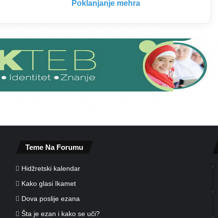
j
Poklanjanje mehra
e
m
e
h
r
a
Teme Na Forumu
Hidžretski kalendar
Kako glasi Ikamet
Dova poslije ezana
Šta je ezan i kako se uči?