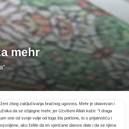
 za mehr
a”
j ženi zbog zaključivanja bračnog ugovora. Mehr je obavezan i
užnika da se izbjegne mehr, jer Uzvišeni Allah kaže: “I draga
m one od svoje volje od toga šta poklone, to s prijatnošću i
dozvoljene, ako želite da im vjenčane darove date i da se njima