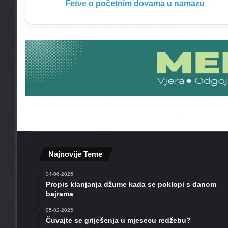
e
Fetve o početnim dovama u namazu
t
n
i
m
d
o
v
a
m
a
u
n
a
m
Najnovije Teme
a
z
04-06-2025
Propis klanjanja džume kada se poklopi s danom
u
bajrama
05-02-2025
Čuvajte se griješenja u mjesecu redžebu?