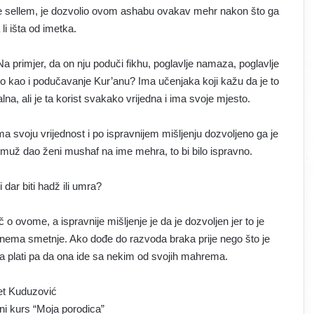
 ve sellem, je dozvolio ovom ashabu ovakav mehr nakon što ga
 li išta od imetka.
Na primjer, da on nju poduči fikhu, poglavlje namaza, poglavlje
sto kao i podučavanje Kur’anu? Ima učenjaka koji kažu da je to
jalna, ali je ta korist svakako vrijedna i ima svoje mjesto.
a svoju vrijednost i po ispravnijem mišljenju dozvoljeno ga je
i muž dao ženi mushaf na ime mehra, to bi bilo ispravno.
 dar biti hadž ili umra?
č o ovome, a ispravnije mišljenje je da je dozvoljen jer to je
da nema smetnje. Ako dođe do razvoda braka prije nego što je
da plati pa da ona ide sa nekim od svojih mahrema.
et Kuduzović
ni kurs “Moja porodica”