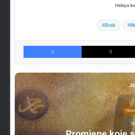
Hidaya le
Brak
M
Facebook
Jo
Histo
20
Promjene koje su