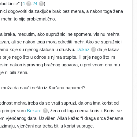
lud činite” (
4
:
24
)
nici dogovoriti da zaključe brak bez mehra, a nakon toga žena
j mehr, to nije problematično.
enja braka, međutim, ako supružnici ne spomenu visinu mehra
avan, ali se nakon toga mora odrediti mehr. Ako se supružnici
nama koje su njenog statusa u društvu.
Dokaz
da je takav
 prije nego što u odnos s njima stupite, ili prije nego što im
 osim nakon ispravnog bračnog ugovora, u protivnom ona mu
je ni bila žena.
od muža da nauči nešto iz Kur’ana napamet?
jednost mehra treba da se vrati supruzi, da ona ima korist od
a primjer suru
Bekare
, žena od toga nema koristi. Korist se
rodom vjenčanog dara. Uzvišeni Allah kaže: “I draga srca ženama
zimaju, vjenčani dar treba biti u korist supruge.