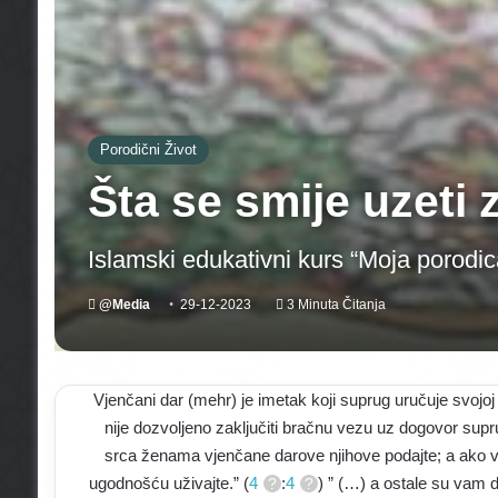
Porodični Život
Šta se smije uzeti
Islamski edukativni kurs “Moja porodic
@Media
29-12-2023
3 Minuta Čitanja
Vjenčani dar (mehr) je imetak koji suprug uručuje svojo
nije dozvoljeno zaključiti bračnu vezu uz dogovor supr
srca ženama vjenčane darove njihove podajte; a ako va
ugodnošću uživajte.” (
4
:
4
) ” (…) a ostale su vam 