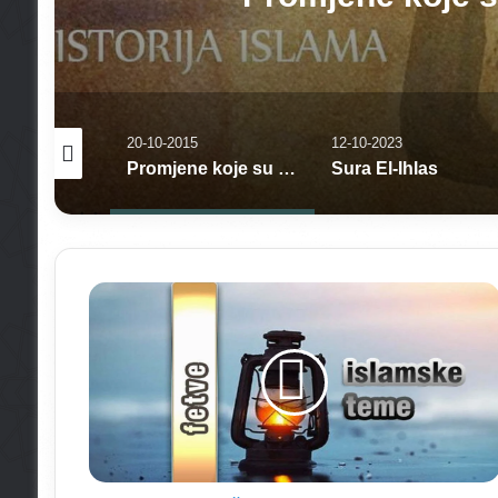
20-10-2015
12-10-2023
Islam jučer danas sutra
Promjene koje su utjecale na svijet
Sura El-Ihlas
F
e
t
v
e
o
p
o
č