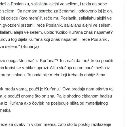
šla Poslaniku, sallallahu alejhi ve sellem, i rekla da sebe
ve sellem. ‘Ja nemam potrebe za ženama!‘, odgovorio joj je on.
joj odjeću (kao mehr)!‘, reče mu Poslanik, sallallahu alejhi ve
gvozdeni prsten!‘, reče Poslanik, sallallahu alejhi ve sellem.
allahu alejhi ve sellem, upita: ‘Koliko Kur‘ana znaš napamet?’
osnovu tog dijela Kur‘ana koji znaš napamet!‘, reče Poslanik ,
 ve sellem.“ (Buharija)
novu onoga što znaš iz Kur’ana”? To znači da muž treba poučiti
 korist se vratila supruzi. Ali u slučaju da on nauči nešto iz
i mehr i mladu. To onda nije mehr koji treba da dobije žena.
brak među vama, pouči je Kur’anu.” Ova predaja nam otkriva taj
da je poduči onome što on zna. Pa je shodno citiranom hadisu
a iz Kur’ana ako čovjek ne posjeduje ništa od materijalnog
imetka.
seže za ovakvim vidom mehra, zato što tu postoji razilaženje