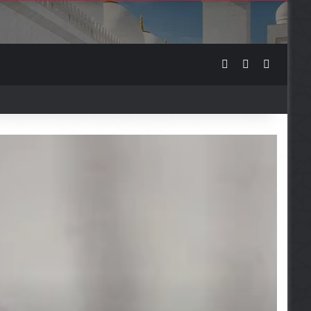
Sidebar
Switch skin
Traži ...