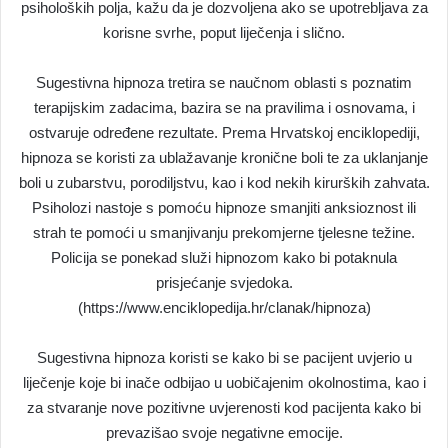
psiholoških polja, kažu da je dozvoljena ako se upotrebljava za
korisne svrhe, poput liječenja i slično.
Sugestivna hipnoza tretira se naučnom oblasti s poznatim
terapijskim zadacima, bazira se na pravilima i osnovama, i
ostvaruje određene rezultate. Prema Hrvatskoj enciklopediji,
hipnoza se koristi za ublažavanje kronične boli te za uklanjanje
boli u zubarstvu, porodiljstvu, kao i kod nekih kirurških zahvata.
Psiholozi nastoje s pomoću hipnoze smanjiti anksioznost ili
strah te pomoći u smanjivanju prekomjerne tjelesne težine.
Policija se ponekad služi hipnozom kako bi potaknula
prisjećanje svjedoka.
(https://www.enciklopedija.hr/clanak/hipnoza)
Sugestivna hipnoza koristi se kako bi se pacijent uvjerio u
liječenje koje bi inače odbijao u uobičajenim okolnostima, kao i
za stvaranje nove pozitivne uvjerenosti kod pacijenta kako bi
prevazišao svoje negativne emocije.