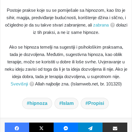
Postoje prakse koje su se pomiješale sa hipnozom, kao što je
sihir, magija, predviđanje budućnosti, korištenje džina i slično, i
očigledno je da su takve stvari zabranjene, ali
zabrana
dolazi
iz tih praksi, a ne iz same hipnoze.
Ako se hipnoza temelji na sugestiji i psihološkim praksama,
tada je dozvoljena. Međutim, sugestivna hipnoza, kao oblik
terapije, može se koristiti u dobre ili loše svrhe. Uvjeravanje u
neku ideju zavisi od toga da li je ta ideja dozvoljena ili nije. Ako je
ideja dobra, tada je terapija dozvoljena, u suprotnom nije.
Svevišnji
Allah najbolje zna. (Islamweb.net, br. 101320)
hipnoza
Islam
Propisi
Facebook
X
Messenger
Telegram
Dijeljenje E-poštom