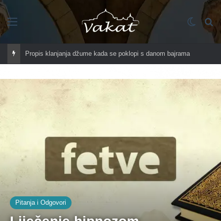
Imenik
Switch
Tr
Propis klanjanja džume kada se poklopi s danom bajrama
Pitanja i Odgovori