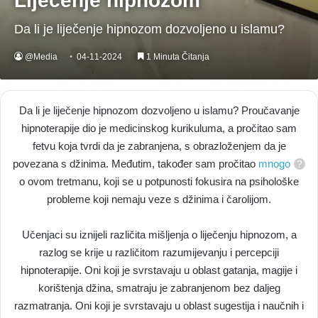
Liječenje hipnozom
Da li je liječenje hipnozom dozvoljeno u islamu?
@Media
04-11-2024
1 Minuta Čitanja
Da li je liječenje hipnozom dozvoljeno u islamu? Proučavanje
hipnoterapije dio je medicinskog kurikuluma, a pročitao sam
fetvu koja tvrdi da je zabranjena, s obrazloženjem da je
povezana s džinima. Međutim, također sam pročitao
mnogo
o ovom tretmanu, koji se u potpunosti fokusira na psihološke
probleme koji nemaju veze s džinima i čarolijom.
Učenjaci su iznijeli različita mišljenja o liječenju hipnozom, a
razlog se krije u različitom razumijevanju i percepciji
hipnoterapije. Oni koji je svrstavaju u oblast gatanja, magije i
korištenja džina, smatraju je zabranjenom bez daljeg
razmatranja. Oni koji je svrstavaju u oblast sugestija i naučnih i