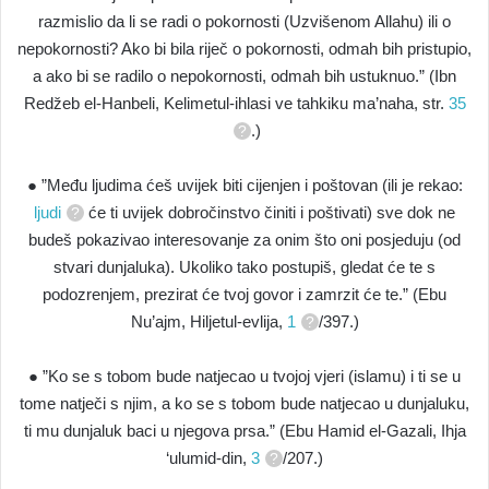
razmislio da li se radi o pokornosti (Uzvišenom Allahu) ili o
nepokornosti? Ako bi bila riječ o pokornosti, odmah bih pristupio,
a ako bi se radilo o nepokornosti, odmah bih ustuknuo.” (Ibn
Redžeb el-Hanbeli, Kelimetul-ihlasi ve tahkiku ma’naha, str.
35
.)
● ”Među ljudima ćeš uvijek biti cijenjen i poštovan (ili je rekao:
ljudi
će ti uvijek dobročinstvo činiti i poštivati) sve dok ne
budeš pokazivao interesovanje za onim što oni posjeduju (od
stvari dunjaluka). Ukoliko tako postupiš, gledat će te s
podozrenjem, prezirat će tvoj govor i zamrzit će te.” (Ebu
Nu’ajm, Hiljetul-evlija,
1
/397.)
● ”Ko se s tobom bude natjecao u tvojoj vjeri (islamu) i ti se u
tome natječi s njim, a ko se s tobom bude natjecao u dunjaluku,
ti mu dunjaluk baci u njegova prsa.” (Ebu Hamid el-Gazali, Ihja
‘ulumid-din,
3
/207.)