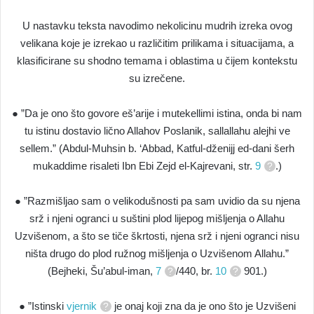
U nastavku teksta navodimo nekolicinu mudrih izreka ovog
velikana koje je izrekao u različitim prilikama i situacijama, a
klasificirane su shodno temama i oblastima u čijem kontekstu
su izrečene.
● ”Da je ono što govore eš’arije i mutekellimi istina, onda bi nam
tu istinu dostavio lično Allahov Poslanik, sallallahu alejhi ve
sellem.” (Abdul-Muhsin b. ‘Abbad, Katful-dženijj ed-dani šerh
mukaddime risaleti Ibn Ebi Zejd el-Kajrevani, str.
9
.)
● ”Razmišljao sam o velikodušnosti pa sam uvidio da su njena
srž i njeni ogranci u suštini plod lijepog mišljenja o Allahu
Uzvišenom, a što se tiče škrtosti, njena srž i njeni ogranci nisu
ništa drugo do plod ružnog mišljenja o Uzvišenom Allahu.”
(Bejheki, Šu’abul-iman,
7
/440, br.
10
901.)
● ”Istinski
vjernik
je onaj koji zna da je ono što je Uzvišeni