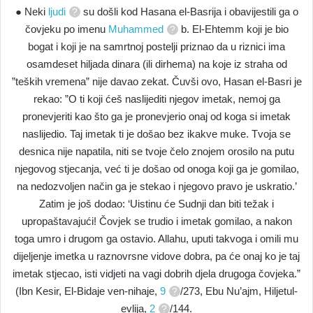
● Neki
ljudi
su došli kod Hasana el-Basrija i obavijestili ga o
čovjeku po imenu
Muhammed
b. El-Ehtemm koji je bio
bogat i koji je na samrtnoj postelji priznao da u riznici ima
osamdeset hiljada dinara (ili dirhema) na koje iz straha od
”teških vremena” nije davao zekat. Čuvši ovo, Hasan el-Basri je
rekao: ”O ti koji ćeš naslijediti njegov imetak, nemoj ga
pronevjeriti kao što ga je pronevjerio onaj od koga si imetak
naslijedio. Taj imetak ti je došao bez ikakve muke. Tvoja se
desnica nije napatila, niti se tvoje čelo znojem orosilo na putu
njegovog stjecanja, već ti je došao od onoga koji ga je gomilao,
na nedozvoljen način ga je stekao i njegovo pravo je uskratio.’
Zatim je još dodao: ‘Uistinu će Sudnji dan biti težak i
upropaštavajući! Čovjek se trudio i imetak gomilao, a nakon
toga umro i drugom ga ostavio. Allahu, uputi takvoga i omili mu
dijeljenje imetka u raznovrsne vidove dobra, pa će onaj ko je taj
imetak stjecao, isti vidjeti na vagi dobrih djela drugoga čovjeka.”
(Ibn Kesir, El-Bidaje ven-nihaje,
9
/273, Ebu Nu’ajm, Hiljetul-
evlija,
2
/144.