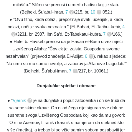
milošću.” Slično se prenosi i u merfu hadisu koji je slab.
(Bejheki, Šu’abul-iman,
7
/215, br.
10
052.)
● ”Ovu fitnu, kada dolazi, prepoznaje svaki učenjak, a kada
odlazi, uoči je svaka neznalica.” (El-Buhari, Et-Tarihul-kebir,
4
/3231, br. 2987, Ibn Sa’d, Et-Tabekatul-kubra,
7
/166.)
● Halef b. Havšeb prenosi da je Hasan el-Basri u vezi riječi
Uzvišenog Allaha: ”Čovjek je, zaista, Gospodaru svome
nezahvalan” (prijevod značenja El-Adijat,
6
), rekao sljedeće:
‘Na umu su mu samo nevolje, a zaboravlja Allahove blagodati.”’
(Bejheki, Šu’abul-iman,
7
/217, br. 10061.)
Dunjalučke spletke i obmane
● ”
Vjernik
je na dunjaluku poput zatočenika i on se trudi da
sa sebe skine okove. On ni od čega nije siguran sve dok ne
susretne svoga Uzvišenog Gospodara koji kao da mu govori:
‘O sine Ademov, ti raniš i kasniš s namjerom da stekneš što
više (imetka), a trebao bi se više samim sobom pozabaviti jer