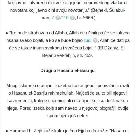
koji javno i otvoreno čini velike grijehe, nepravednog vladara i
novotara koji javno čini svoju novotariju.” (Bejheki, Šu’abul-
iman,
7
/
110
, br. 9669.)
● ”Ko bude strahovao od Allaha, Allah će učiniti pa će se takvog
insana svako bojati, a ko se bude bojao
ljudi
, Allah će dati pa
će se takav insan svakoga i svačega bojati.” (El-Džahiz, El-
Bejanu vet-tebjin, str. 459.
Drugi o Hasanu el-Basriju
Mnogi islamski učenjaci izuzetno su se lijepo i pohvalno izrazili
o Hasanu el-Basriju rahimehullah. Najčešće su to bili njegovi
savremenici, kolege i učenici, ali i učenjaci koji su došli nakon
njega. Pored izreka koje sam naveo u njegovoj biografiji, ovdje
spominjem još neke:
● Hammad b. Zejd kaže kako je čuo Ejjuba da kaže: ”Hasan el-