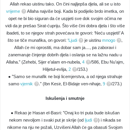
Allah rekao uistinu tako. On čini najljepša djela, ali se u isto
vrijeme
Allaha najviše boji. Kada bi podijelio brdo imetka, on
opet ne bi bio siguran da će uspjeti sve dok svojim očima ne
vidi da je prešao Sirat-ćupriju. Što više čini dobra djela i što više
ibadeti, to se njegov strah povećava te govori: ‘Neću uspjeti!’ A
što se tiče munafika, on govori: ‘
Ljudi
je uistinu
mnogo
,
Allah će mi oprostiti, ma dobar sam ja…, pa zaboravi i
zanemaruje činjenje dobrih djela i oslanja se na lažnu nadu u
Allaha.” (Zehebi, Sijer e’alam en-nubela,
4
/586, Ebu Nu’ajm,
Hiljetul-evlija,
2
/153.)
● ”Samo se munafik ne boji licemjerstva, a od njega strahuje
samo
vjernik
.” (Ibn Kesir, El-Bidaje ven-nihaje,
9
/273.)
Iskušenja i smutnje
● Rekao je Hasan el-Basri: ”Onaj ko tri puta bude iskušan
nekom nevoljom i svaki put je skrije (od
ljudi
) i nikada se
nikome na nju ne požali, Uzvišeni Allah će ga obasuti Svojom