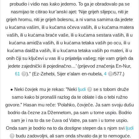
probudio i vidio nas kako jedemo. To ga je obradovalo pa se
nasmijao te citirao kur’anski ajet: ‘Nije grijeh slijepcu, niti je
grijeh hromu, niti je grijeh bolesnu, a ni vama samima da jedete
u kućama vašim, ili u kućama očeva vaših, ili u kućama matera
vaših, ili u kućama braće vaše, ili u kućama sestara vaših, ili u
kućama amidža vaših, ili u kućama tetaka vaših po ocu, ili u
kućama daidža vaših, ili u kućama tetaka vaših po materi, ili u
onih čiji su ključevi u vas ili u prijatelja vašeg; nije vam grijeh da
jedete zajednički ili pojedinačno…’ (prijevod značenja En-Nur,
61
).” (Ez-Zehebi, Sijer e’alam en-nubela,
4
/577.)
● Neki čovjek mu je rekao: ”Neki
ljudi
se s tobom druže
samo kako bi pronašli razlog da te oblate i da o tebi ružno
govore.” Hasan mu reče: ‘Polahko, čovječe. Ja sam svoju dušu
bodrio da čezne za Džennetom, pa sam u tome uspio. Bodrio
sam je i na to da se čuva od Vatre, pa sam i u tome uspio.
Onda sam je bodrio na to da dostigne stepen da s njom svi
ljudi
budu zadovoljni, ali sam onda shvatio da je to nemoguće.