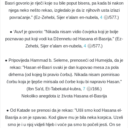
Basri govorio je riječi koje su bile poput bisera, pa kada bi nakon
njega neko nešto rekao, izgledalo je da iz njihovih usta izlazi
povraćanje.” (Ez-Zehebi, Sijer e’alam en-nubela,
4
/577.)
● ‘Auvf je govorio: ”Nikada nisam vidio čovjeka koji je bolje
poznavao put koji vodi ka Džennetu od Hasana el-Basrija.” (Ez-
Zehebi, Sijer e’alam en-nubela,
4
/577.)
● Pripovijeda Hammad b. Seleme, prenoseći od Humejda, da je
rekao: ”Hasan el-Basri svaki je dan kupovao mesa za pola
dirhema (od kojeg bi pravio čorbu). Nikada nisam pomirisao
čorbu koja je ljepše mirisala od čorbe koju bi napravio Hasan.”
(Ibn Sa’d, Et-Tabekatul-kubra,
7
/166.)
Nekoliko anegdota iz života Hasana el-Basrija
● Od Katade se prenosi da je rekao: ”Ušli smo kod Hasana el-
Basrija a on je spavao. Kod glave mu je bila neka korpica. Uzeli
smo je i u njoj vidjeli hljeb i voće pa smo to počeli jesti. On se