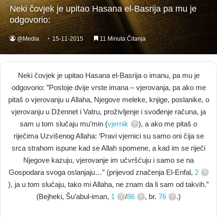
Neki čovjek je upitao Hasana el-Basrija pa mu je
odgovorio:
@Media
15-11-2015
11 Minuta Čitanja
Neki čovjek je upitao Hasana el-Basrija o imanu, pa mu je
odgovorio: ”Postoje dvije vrste imana – vjerovanja, pa ako me
pitaš o vjerovanju u Allaha, Njegove meleke, knjige, poslanike, o
vjerovanju u Džennet i Vatru, proživljenje i svođenje računa, ja
sam u tom slučaju mu’min (
vjernik
), a ako me pitaš o
riječima Uzvišenog Allaha: ‘Pravi vjernici su samo oni čija se
srca strahom ispune kad se Allah spomene, a kad im se riječi
Njegove kazuju, vjerovanje im učvršćuju i samo se na
Gospodara svoga oslanjaju…” (prijevod značenja El-Enfal,
2
), ja u tom slučaju, tako mi Allaha, ne znam da li sam od takvih.”
(Bejheki, Šu’abul-iman,
1
/
86
, br.
76
.)