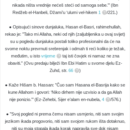
nikada ništa vrednije nećeš steći od samoga sebe.”’ (Ibn
Redžeb el-Hanbeli, Džami’u ‘ulumi vel-hikem
1
/221.)
● Opisujući sinove dunjaluka, Hasan el-Basri, rahimehullah,
rekao je: ”Tako mi Allaha, neki od njih (zaljubljenika u ovaj svijet)
su u pogledu dunjaluka postali toliko profesionalni da će na
svome noktu prevrnuti srebrenjak i odmah ti reći koliko je težak,
međutim, u isto
vrijeme
taj isti čovjek ni namaz ne zna
obaviti.” (Ovu predaju bilježi Ibn Ebi Hatim u svome djelu Ez-
Zuhd, str.
66
)
● Kaže Hišam b. Hassan: ”Čuo sam Hasana el-Basrija kako se
kune Allahom i govori: ‘Niko dirhem nije uzvisio a da ga Allah
nije ponizio.”’ (Ez-Zehebi, Sijer e’alam en-nubela,
4
/576.)
● ”Svoj pogled ni prema čemu nisam usmjerio, niti sam svojim
jezikom ikada progovorio, niti sam svojom rukom išta dotaknuo,
niti su moja stopala ikada korak napravila sve dok nisam