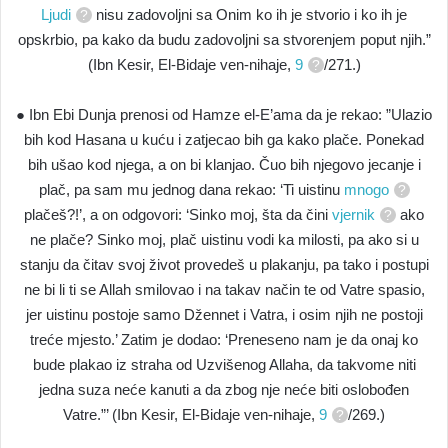
Ljudi
nisu zadovoljni sa Onim ko ih je stvorio i ko ih je
opskrbio, pa kako da budu zadovoljni sa stvorenjem poput njih.”
(Ibn Kesir, El-Bidaje ven-nihaje,
9
/271.)
● Ibn Ebi Dunja prenosi od Hamze el-E’ama da je rekao: ”Ulazio
bih kod Hasana u kuću i zatjecao bih ga kako plače. Ponekad
bih ušao kod njega, a on bi klanjao. Čuo bih njegovo jecanje i
plač, pa sam mu jednog dana rekao: ‘Ti uistinu
mnogo
plačeš?!’, a on odgovori: ‘Sinko moj, šta da čini
vjernik
ako
ne plače? Sinko moj, plač uistinu vodi ka milosti, pa ako si u
stanju da čitav svoj život provedeš u plakanju, pa tako i postupi
ne bi li ti se Allah smilovao i na takav način te od Vatre spasio,
jer uistinu postoje samo Džennet i Vatra, i osim njih ne postoji
treće mjesto.’ Zatim je dodao: ‘Preneseno nam je da onaj ko
bude plakao iz straha od Uzvišenog Allaha, da takvome niti
jedna suza neće kanuti a da zbog nje neće biti oslobođen
Vatre.”’ (Ibn Kesir, El-Bidaje ven-nihaje,
9
/269.)