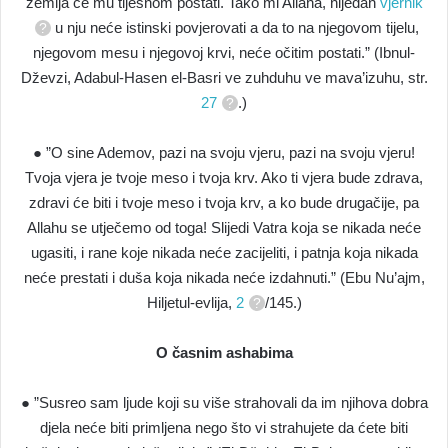
zemlja će mu tijesnom postati. Tako mi Allaha, nijedan
vjernik
u nju neće istinski povjerovati a da to na njegovom tijelu,
njegovom mesu i njegovoj krvi, neće očitim postati.” (Ibnul-
Dževzi, Adabul-Hasen el-Basri ve zuhduhu ve mava’izuhu, str.
27
.)
● ”O sine Ademov, pazi na svoju vjeru, pazi na svoju vjeru!
Tvoja vjera je tvoje meso i tvoja krv. Ako ti vjera bude zdrava,
zdravi će biti i tvoje meso i tvoja krv, a ko bude drugačije, pa
Allahu se utječemo od toga! Slijedi Vatra koja se nikada neće
ugasiti, i rane koje nikada neće zacijeliti, i patnja koja nikada
neće prestati i duša koja nikada neće izdahnuti.” (Ebu Nu’ajm,
Hiljetul-evlija,
2
/145.)
O časnim ashabima
● ”Susreo sam ljude koji su više strahovali da im njihova dobra
djela neće biti primljena nego što vi strahujete da ćete biti