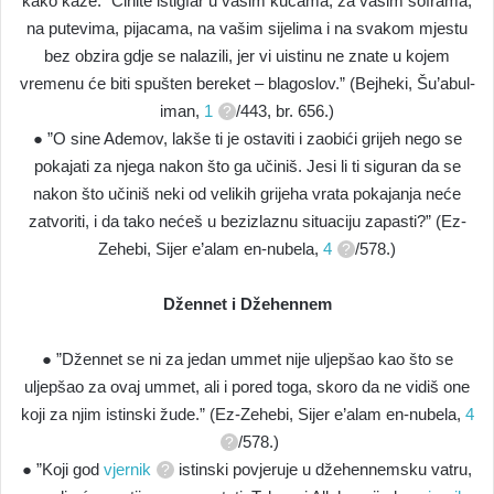
kako kaže: ”Činite istigfar u vašim kućama, za vašim soframa,
na putevima, pijacama, na vašim sijelima i na svakom mjestu
bez obzira gdje se nalazili, jer vi uistinu ne znate u kojem
vremenu će biti spušten bereket – blagoslov.” (Bejheki, Šu’abul-
iman,
1
/443, br. 656.)
● ”O sine Ademov, lakše ti je ostaviti i zaobići grijeh nego se
pokajati za njega nakon što ga učiniš. Jesi li ti siguran da se
nakon što učiniš neki od velikih grijeha vrata pokajanja neće
zatvoriti, i da tako nećeš u bezizlaznu situaciju zapasti?” (Ez-
Zehebi, Sijer e’alam en-nubela,
4
/578.)
Džennet i Džehennem
● ”Džennet se ni za jedan ummet nije uljepšao kao što se
uljepšao za ovaj ummet, ali i pored toga, skoro da ne vidiš one
koji za njim istinski žude.” (Ez-Zehebi, Sijer e’alam en-nubela,
4
/578.)
● ”Koji god
vjernik
istinski povjeruje u džehennemsku vatru,