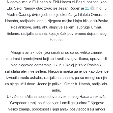
Njegovo ime je El-Hasen b. Ebil-Hasen el-Basri, poznat i kao
Ebu Seid. Njegov otac zvao se Jesar. Rođen je
21
. h.g., u
Medini Časnoj, dvije godine prije okončanja hilafeta Omera b.
Hattaba, radijallahu anhu. Njegova majka Hajra bila je služavka
Poslanikove, sallallahu alejhi ve sellem, supruge Ummu
Seleme, radijallahu anha, koja je čak povremeno dojila malog
Hasana.
Mnogi islamski učenjaci smatrali su da su veliko znanje,
mudrost i pronicljivost koji su krasili ovog velikana, upravo bili
plod njegovog odrastanja u kući u kojoj je živio Poslanik,
sallallahu alejhi ve sellem. Njegova majka ga je još kao dojenče
izvodila među ashabe, radijallahu anhum, pa su mnogi od njih
za njega učili dove. Jedne je prilike i Omer b. Hattab, radijallahu
anhu,
Uzvišenom Allahu uputio dovu u vezi malog Hasana rekavši:
”Gospodaru moj, pouči ga vjeri i omili ga ljudima.” Njegovo
veliko znanje, pobožnost i lijepi ahlak posvjedočili su mnogi