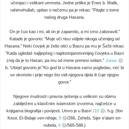
učenjaci i velikani ummeta. Jedne prilike je Enes b. Malik,
rahimehullah, upitan o nečemu pa je rekao: ”Pitajte o tome
našeg druga Hasana.
On je čuo kao i mi, ali on je zapamtio, a mi smo zaboravili.”
Katade je govorio: ”Moje oči nisu vidjele nikoga učenijeg od
Hasana.” Neki čovjek je želio otići u Basru pa mu je Ša’bi rekao:
”Kada ugledaš najljepšeg i najdostojanstvenijeg čovjeka u Basri
znaj da je to Hasan, pa mu od mene prenesi selam.”
Junus
b. ‘Ubejd govorio je:”Ko god bi u Hasana samo pogledao, već bi
se okoristio i prije nego što vidi njegova djela ili čuje njegov
govor.”
Njegove mudrosti i pravna rješenja u velikom su obimu
zabilježeni u klasičnim islamskim izvorima, najčešće u
knjigama biografija i povijesti. Umro je u Basri
110
. h.g. (Ibn
Kesir, El-Bidaje ven-nihaje,
9
/266, Zehebi, Sijer e’alam en-
nubela,
4
/565-588.)