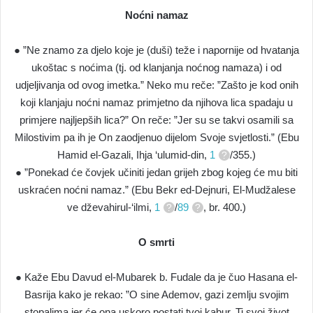
Noćni namaz
● ”Ne znamo za djelo koje je (duši) teže i napornije od hvatanja
ukoštac s noćima (tj. od klanjanja noćnog namaza) i od
udjeljivanja od ovog imetka.” Neko mu reče: ”Zašto je kod onih
koji klanjaju noćni namaz primjetno da njihova lica spadaju u
primjere najljepših lica?” On reče: ”Jer su se takvi osamili sa
Milostivim pa ih je On zaodjenuo dijelom Svoje svjetlosti.” (Ebu
Hamid el-Gazali, Ihja ‘ulumid-din,
1
/355.)
● ”Ponekad će čovjek učiniti jedan grijeh zbog kojeg će mu biti
uskraćen noćni namaz.” (Ebu Bekr ed-Dejnuri, El-Mudžalese
ve dževahirul-‘ilmi,
1
/
89
, br. 400.)
O smrti
● Kaže Ebu Davud el-Mubarek b. Fudale da je čuo Hasana el-
Basrija kako je rekao: ”O sine Ademov, gazi zemlju svojim
stopalima jer će ona uskoro postati tvoj kabur. Ti svoj život