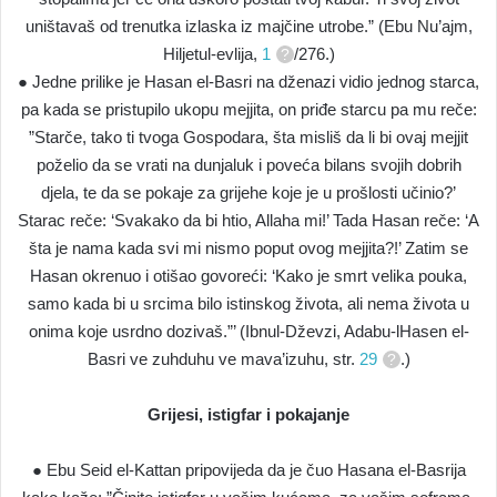
uništavaš od trenutka izlaska iz majčine utrobe.” (Ebu Nu’ajm,
Hiljetul-evlija,
1
/276.)
● Jedne prilike je Hasan el-Basri na dženazi vidio jednog starca,
pa kada se pristupilo ukopu mejjita, on priđe starcu pa mu reče:
”Starče, tako ti tvoga Gospodara, šta misliš da li bi ovaj mejjit
poželio da se vrati na dunjaluk i poveća bilans svojih dobrih
djela, te da se pokaje za grijehe koje je u prošlosti učinio?’
Starac reče: ‘Svakako da bi htio, Allaha mi!’ Tada Hasan reče: ‘A
šta je nama kada svi mi nismo poput ovog mejjita?!’ Zatim se
Hasan okrenuo i otišao govoreći: ‘Kako je smrt velika pouka,
samo kada bi u srcima bilo istinskog života, ali nema života u
onima koje usrdno dozivaš.”’ (Ibnul-Dževzi, Adabu-lHasen el-
Basri ve zuhduhu ve mava’izuhu, str.
29
.)
Grijesi, istigfar i pokajanje
● Ebu Seid el-Kattan pripovijeda da je čuo Hasana el-Basrija