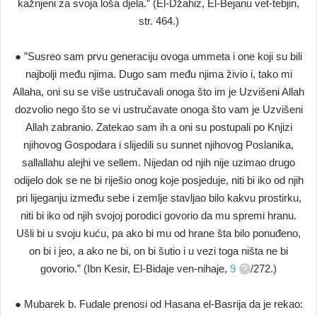
kažnjeni za svoja loša djela.” (El-Džahiz, El-Bejanu vet-tebjin,
str. 464.)
● ”Susreo sam prvu generaciju ovoga ummeta i one koji su bili
najbolji među njima. Dugo sam među njima živio i, tako mi
Allaha, oni su se više ustručavali onoga što im je Uzvišeni Allah
dozvolio nego što se vi ustručavate onoga što vam je Uzvišeni
Allah zabranio. Zatekao sam ih a oni su postupali po Knjizi
njihovog Gospodara i slijedili su sunnet njihovog Poslanika,
sallallahu alejhi ve sellem. Nijedan od njih nije uzimao drugo
odijelo dok se ne bi riješio onog koje posjeduje, niti bi iko od njih
pri lijeganju između sebe i zemlje stavljao bilo kakvu prostirku,
niti bi iko od njih svojoj porodici govorio da mu spremi hranu.
Ušli bi u svoju kuću, pa ako bi mu od hrane šta bilo ponuđeno,
on bi i jeo, a ako ne bi, on bi šutio i u vezi toga ništa ne bi
govorio.” (Ibn Kesir, El-Bidaje ven-nihaje,
9
/272.)
● Mubarek b. Fudale prenosi od Hasana el-Basrija da je rekao: