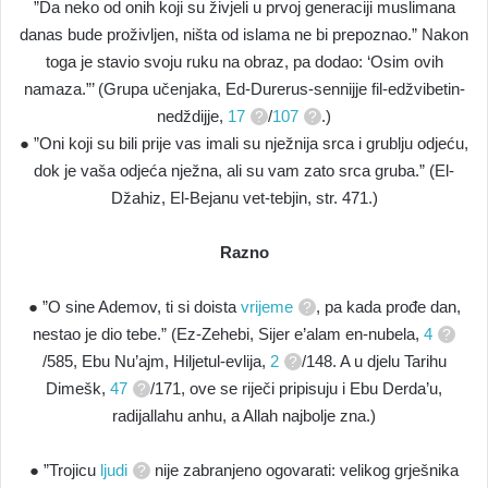
”Da neko od onih koji su živjeli u prvoj generaciji muslimana
danas bude proživljen, ništa od islama ne bi prepoznao.” Nakon
toga je stavio svoju ruku na obraz, pa dodao: ‘Osim ovih
namaza.”’ (Grupa učenjaka, Ed-Durerus-sennijje fil-edžvibetin-
nedždijje,
17
/
107
.)
● ”Oni koji su bili prije vas imali su nježnija srca i grublju odjeću,
dok je vaša odjeća nježna, ali su vam zato srca gruba.” (El-
Džahiz, El-Bejanu vet-tebjin, str. 471.)
Razno
● ”O sine Ademov, ti si doista
vrijeme
, pa kada prođe dan,
nestao je dio tebe.” (Ez-Zehebi, Sijer e’alam en-nubela,
4
/585, Ebu Nu’ajm, Hiljetul-evlija,
2
/148. A u djelu Tarihu
Dimešk,
47
/171, ove se riječi pripisuju i Ebu Derda’u,
radijallahu anhu, a Allah najbolje zna.)
● ”Trojicu
ljudi
nije zabranjeno ogovarati: velikog grješnika