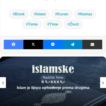
Book
Islam
Kuran
Namaz
Teme
Time
Život
Facebook
X
Messenger
Telegram
Dijeljenje E-poštom
Porodični Život
Zabrane u pogledu braka (1.dio)