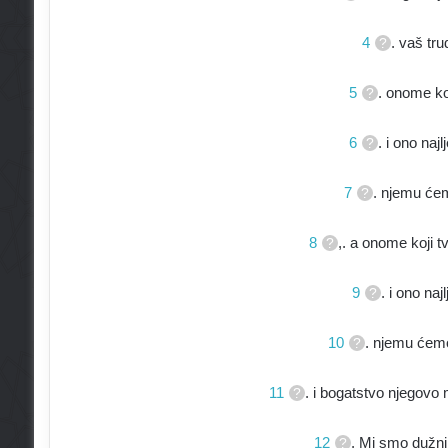
4
. vaš trud
5
. onome koji
6
. i ono naj
7
. njemu ćem
8
,. a onome koji t
9
. i ono na
10
. njemu ćem
11
. i bogatstvo njegovo m
12
. Mi smo dužni