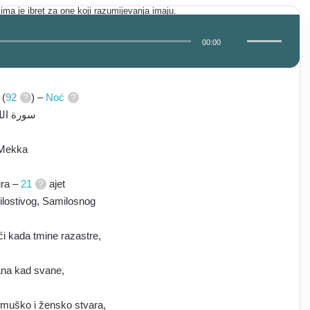
Audio
Koristite
Player
Gore/Dole
strelice
00:00
za
pojačavanje
ili
smanjivanje
tona.
 (
92
) –
Noć
سورة الل
Mekka
ura –
21
ajet
ilostivog, Samilosnog
ći kada tmine razastre,
dana kad svane,
i muško i žensko stvara,