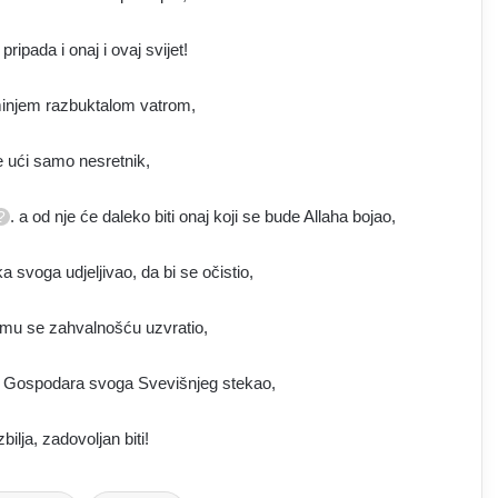
pripada i onaj i ovaj svijet!
minjem razbuktalom vatrom,
će ući samo nesretnik,
. a od nje će daleko biti onaj koji se bude Allaha bojao,
ka svoga udjeljivao, da bi se očistio,
 mu se zahvalnošću uzvratio,
st Gospodara svoga Svevišnjeg stekao,
zbilja, zadovoljan biti!