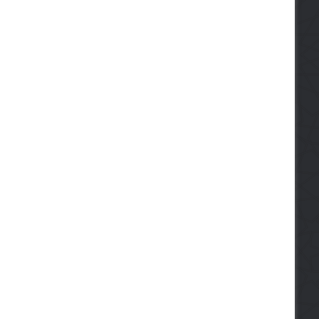
022
11-10-2023
24-02-2022
Putovanje kroz sedam nebesa
Komentar sure El-Mu`min