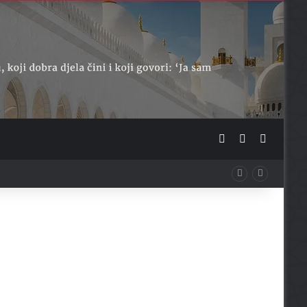
Sidebar
Switch skin
Traži ...