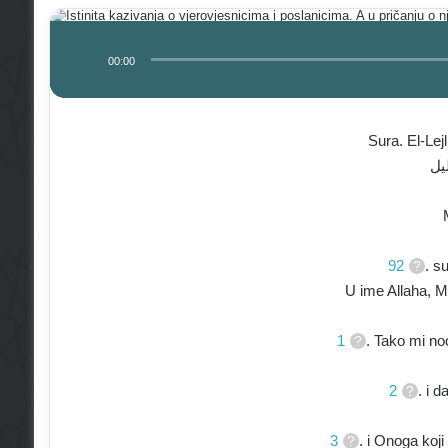
00:00
Sura. El-Lejl
يل
92
. s
U ime Allaha, M
1
. Tako mi no
2
. i 
3
. i Onoga koj