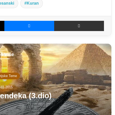
osanski
Kuran
X
Messenger
Dijeljenje E-poštom
š Više
rijske Teme
-11-2015
endeka (3.dio)