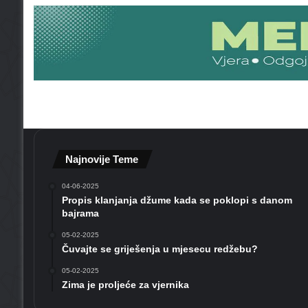
9
3
)
–
J
u
t
r
o
Najnovije Teme
04-06-2025
Propis klanjanja džume kada se poklopi s danom
bajrama
05-02-2025
Čuvajte se griješenja u mjesecu redžebu?
05-02-2025
Zima je proljeće za vjernika