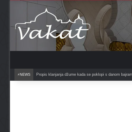
Propis klanjanja džume kada se poklopi s danom bajra
⚡NEWS