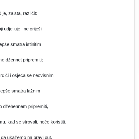
 je, zaista, različit:
 udjeljuje i ne griješi
ljepše smatra istinitim
o džennet pripremiti;
vrdiči i osjeća se neovisnim
jljepše smatra lažnim
o džehennem pripremiti,
u, kad se strovali, neće koristiti.
 da ukažemo na pravi put,