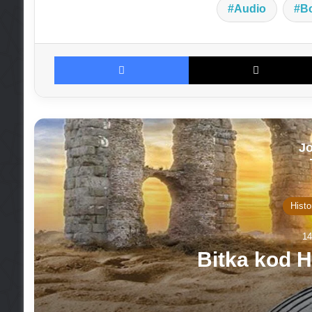
Audio
B
Facebook
Jo
Histo
14
Bitka kod H