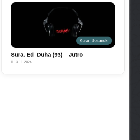
Kuran Bosanski
Sura. Ed–Duha (93) – Jutro
13-11-2024