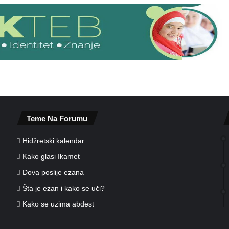
9
1
)
–
S
u
n
c
e
Teme Na Forumu
Hidžretski kalendar
Kako glasi Ikamet
Dova poslije ezana
Šta je ezan i kako se uči?
Kako se uzima abdest