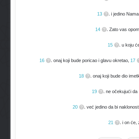
13
. i jedino Nama 
14
. Zato vas opo
15
. u koju 
16
. onaj koji bude poricao i glavu okretao,
17
18
. onaj koji bude dio imet
19
. ne očekujući da
20
. već jedino da bi naklono
21
. i on će, 