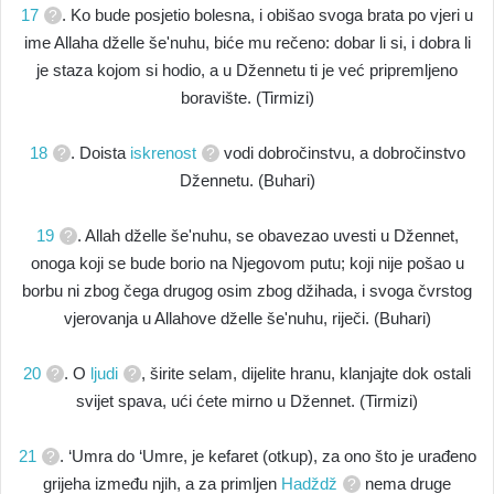
17
. Ko bude posjetio bolesna, i obišao svoga brata po vjeri u
ime Allaha dželle še'nuhu, biće mu rečeno: dobar li si, i dobra li
je staza kojom si hodio, a u Džennetu ti je već pripremljeno
boravište. (Tirmizi)
18
. Doista
iskrenost
vodi dobročinstvu, a dobročinstvo
Džennetu. (Buhari)
19
. Allah dželle še'nuhu, se obavezao uvesti u Džennet,
onoga koji se bude borio na Njegovom putu; koji nije pošao u
borbu ni zbog čega drugog osim zbog džihada, i svoga čvrstog
vjerovanja u Allahove dželle še'nuhu, riječi. (Buhari)
20
. O
ljudi
, širite selam, dijelite hranu, klanjajte dok ostali
svijet spava, ući ćete mirno u Džennet. (Tirmizi)
21
. ‘Umra do ‘Umre, je kefaret (otkup), za ono što je urađeno
grijeha između njih, a za primljen
Hadždž
nema druge