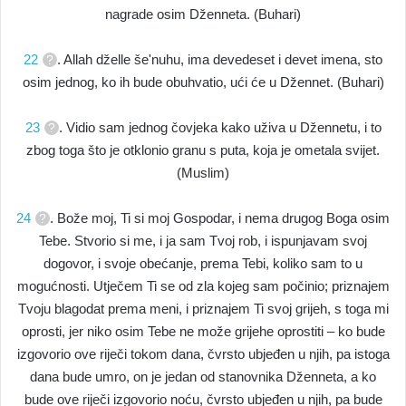
nagrade osim Dženneta. (Buhari)
22
. Allah dželle še'nuhu, ima devedeset i devet imena, sto
osim jednog, ko ih bude obuhvatio, ući će u Džennet. (Buhari)
23
. Vidio sam jednog čovjeka kako uživa u Džennetu, i to
zbog toga što je otklonio granu s puta, koja je ometala svijet.
(Muslim)
24
. Bože moj, Ti si moj Gospodar, i nema drugog Boga osim
Tebe. Stvorio si me, i ja sam Tvoj rob, i ispunjavam svoj
dogovor, i svoje obećanje, prema Tebi, koliko sam to u
mogućnosti. Utječem Ti se od zla kojeg sam počinio; priznajem
Tvoju blagodat prema meni, i priznajem Ti svoj grijeh, s toga mi
oprosti, jer niko osim Tebe ne može grijehe oprostiti – ko bude
izgovorio ove riječi tokom dana, čvrsto ubjeđen u njih, pa istoga
dana bude umro, on je jedan od stanovnika Dženneta, a ko
bude ove riječi izgovorio noću, čvrsto ubjeđen u njih, pa bude