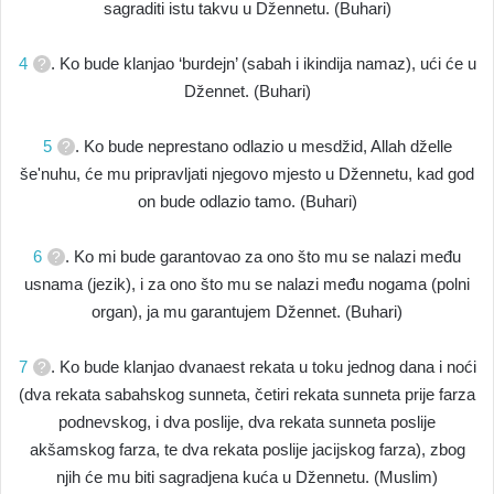
sagraditi istu takvu u Džennetu. (Buhari)
4
. Ko bude klanjao ‘burdejn’ (sabah i ikindija namaz), ući će u
Džennet. (Buhari)
5
. Ko bude neprestano odlazio u mesdžid, Allah dželle
še'nuhu, će mu pripravljati njegovo mjesto u Džennetu, kad god
on bude odlazio tamo. (Buhari)
6
. Ko mi bude garantovao za ono što mu se nalazi među
usnama (jezik), i za ono što mu se nalazi među nogama (polni
organ), ja mu garantujem Džennet. (Buhari)
7
. Ko bude klanjao dvanaest rekata u toku jednog dana i noći
(dva rekata sabahskog sunneta, četiri rekata sunneta prije farza
podnevskog, i dva poslije, dva rekata sunneta poslije
akšamskog farza, te dva rekata poslije jacijskog farza), zbog
njih će mu biti sagradjena kuća u Džennetu. (Muslim)