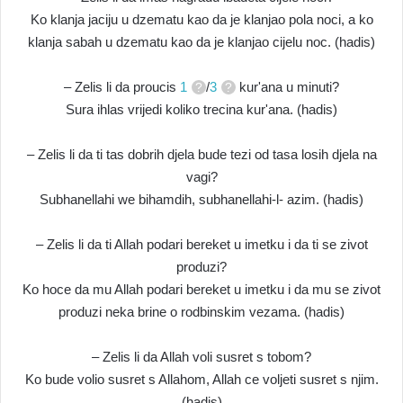
Ko klanja jaciju u dzematu kao da je klanjao pola noci, a ko
klanja sabah u dzematu kao da je klanjao cijelu noc. (hadis)
– Zelis li da proucis
1
/
3
kur'ana u minuti?
Sura ihlas vrijedi koliko trecina kur'ana. (hadis)
– Zelis li da ti tas dobrih djela bude tezi od tasa losih djela na
vagi?
Subhanellahi we bihamdih, subhanellahi-l- azim. (hadis)
– Zelis li da ti Allah podari bereket u imetku i da ti se zivot
produzi?
Ko hoce da mu Allah podari bereket u imetku i da mu se zivot
produzi neka brine o rodbinskim vezama. (hadis)
– Zelis li da Allah voli susret s tobom?
Ko bude volio susret s Allahom, Allah ce voljeti susret s njim.
(hadis)