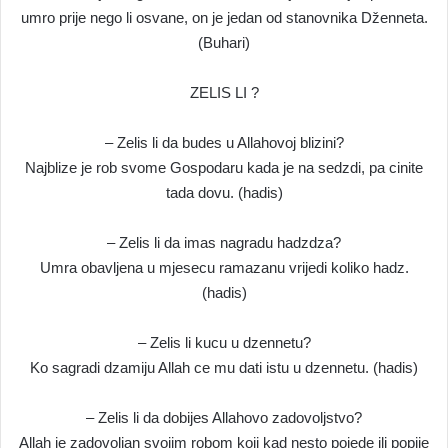
umro prije nego li osvane, on je jedan od stanovnika Dženneta.
(Buhari)
ZELIS LI ?
– Zelis li da budes u Allahovoj blizini?
Najblize je rob svome Gospodaru kada je na sedzdi, pa cinite
tada dovu. (hadis)
– Zelis li da imas nagradu hadzdza?
Umra obavljena u mjesecu ramazanu vrijedi koliko hadz.
(hadis)
– Zelis li kucu u dzennetu?
Ko sagradi dzamiju Allah ce mu dati istu u dzennetu. (hadis)
– Zelis li da dobijes Allahovo zadovoljstvo?
Allah je zadovoljan svojim robom koji kad nesto pojede ili popije