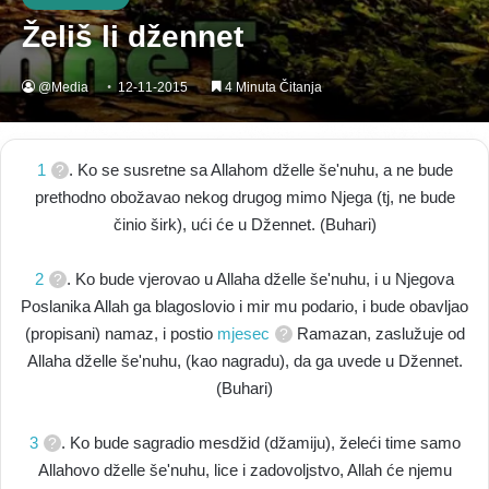
Želiš li džennet
@Media
12-11-2015
4 Minuta Čitanja
1
. Ko se susretne sa Allahom dželle še'nuhu, a ne bude
prethodno obožavao nekog drugog mimo Njega (tj, ne bude
činio širk), ući će u Džennet. (Buhari)
2
. Ko bude vjerovao u Allaha dželle še'nuhu, i u Njegova
Poslanika Allah ga blagoslovio i mir mu podario, i bude obavljao
(propisani) namaz, i postio
mjesec
Ramazan, zaslužuje od
Allaha dželle še'nuhu, (kao nagradu), da ga uvede u Džennet.
(Buhari)
3
. Ko bude sagradio mesdžid (džamiju), želeći time samo
Allahovo dželle še'nuhu, lice i zadovoljstvo, Allah će njemu