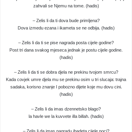
zahvali se Njemu na tome. (hadis)
– Zelis li da ti dova bude primljena?
Dova izmedu ezana i ikameta se ne odbija. (hadis)
– Zelis li da ti se pise nagrada posta cijele godine?
Post tri dana svakog mjeseca jednak je postu cijele godine.
(hadis)
– Zelis li da ti se dobra djela ne prekinu tvojom smrcu?
Kada covjek umre djela mu se prekinu osim u tri slucaja: trajna
sadaka, korisno znanje I pobozno dijete koje mu dovu cini.
(hadis)
– Zelis li da imas dzennetsko blago?
la havle we la kuvvete illa billah. (hadis)
– Zelis li da imas nagradu ibadeta cijele noci?