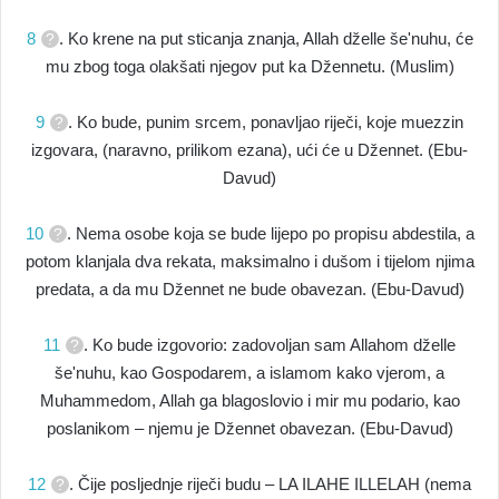
8
. Ko krene na put sticanja znanja, Allah dželle še'nuhu, će
mu zbog toga olakšati njegov put ka Džennetu. (Muslim)
9
. Ko bude, punim srcem, ponavljao riječi, koje muezzin
izgovara, (naravno, prilikom ezana), ući će u Džennet. (Ebu-
Davud)
10
. Nema osobe koja se bude lijepo po propisu abdestila, a
potom klanjala dva rekata, maksimalno i dušom i tijelom njima
predata, a da mu Džennet ne bude obavezan. (Ebu-Davud)
11
. Ko bude izgovorio: zadovoljan sam Allahom dželle
še'nuhu, kao Gospodarem, a islamom kako vjerom, a
Muhammedom, Allah ga blagoslovio i mir mu podario, kao
poslanikom – njemu je Džennet obavezan. (Ebu-Davud)
12
. Čije posljednje riječi budu – LA ILAHE ILLELAH (nema