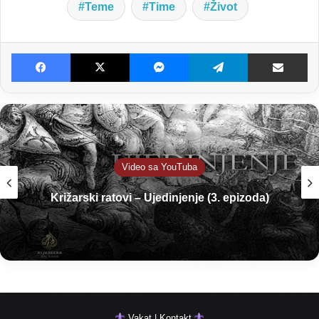
Teme
Time
Život
Facebook
X
Messenger
Telegram
Dijeljenje E-poštom
Video sa YouTuba
Križarski ratovi – Ujedinjenje (3. epizoda)
Vakat | Kontakt