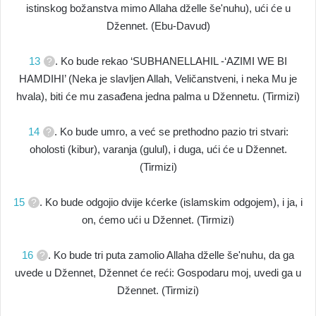
istinskog božanstva mimo Allaha dželle še'nuhu), ući će u
Džennet. (Ebu-Davud)
13
. Ko bude rekao ‘SUBHANELLAHIL -‘AZIMI WE BI
HAMDIHI’ (Neka je slavljen Allah, Veličanstveni, i neka Mu je
hvala), biti će mu zasađena jedna palma u Džennetu. (Tirmizi)
14
. Ko bude umro, a već se prethodno pazio tri stvari:
oholosti (kibur), varanja (gulul), i duga, ući će u Džennet.
(Tirmizi)
15
. Ko bude odgojio dvije kćerke (islamskim odgojem), i ja, i
on, ćemo ući u Džennet. (Tirmizi)
16
. Ko bude tri puta zamolio Allaha dželle še'nuhu, da ga
uvede u Džennet, Džennet će reći: Gospodaru moj, uvedi ga u
Džennet. (Tirmizi)