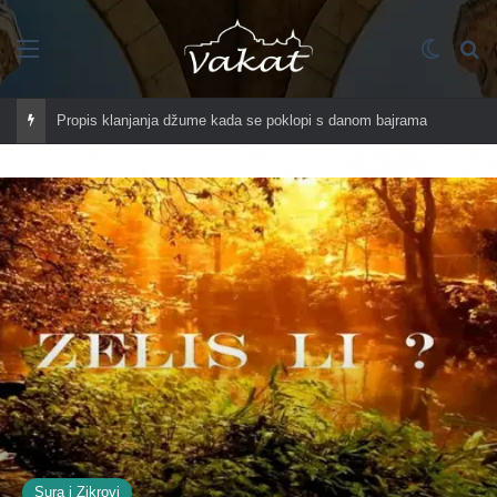
Imenik
Switch
Tr
Propis klanjanja džume kada se poklopi s danom bajrama
Sura i Zikrovi