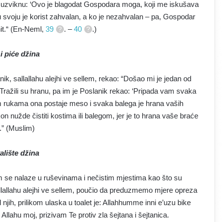
n, uzviknu: ‘Ovo je blagodat Gospodara moga, koji me iskušava
– u svoju je korist zahvalan, a ko je nezahvalan – pa, Gospodar
it.“ (En-Neml,
39
. –
40
.)
i piće džina
nik, sallallahu alejhi ve sellem, rekao: “Došao mi je jedan od
 Tražili su hranu, pa im je Poslanik rekao: ‘Pripada vam svaka
m rukama ona postaje meso i svaka balega je hrana vaših
n nužde čistiti kostima ili balegom, jer je to hrana vaše braće
.” (Muslim)
alište džina
om se nalaze u ruševinama i nečistim mjestima kao što su
sallallahu alejhi ve sellem, poučio da preduzmemo mjere opreza
 njih, prilikom ulaska u toalet je: Allahhumme inni e’uzu bike
Allahu moj, prizivam Te protiv zla šejtana i šejtanica.