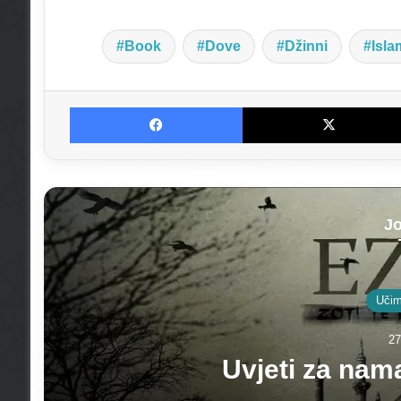
Book
Dove
Džinni
Isla
Facebook
Jo
Hutb
27
Hutba: Ib