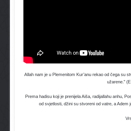
Allah nam je u Plemenitom Kur’anu rekao od čega su stvo
užarene.” (E
Prema hadisu koji je prenijela Aiša, radijallahu anhu, Pos
od svjetlosti, džini su stvoreni od vatre, a Adem
Vr