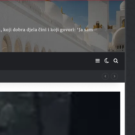
Sidebar
Switch skin
Traži ...