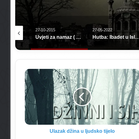
27-05-2022
18-11-2015
Uvjeti za namaz ( Ezan & Šarti)
Hutba: Ibadet u Islamu
Bosanski izrazi i
U
l
a
z
a
k
d
ž
i
n
Ulazak džina u ljudsko tijelo
a