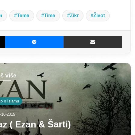
m
Teme
Time
Zikr
Život
X
Messenger
Dijeljenje E-poštom
š Više
e i Dersovi
-05-2022
adet u Islamu