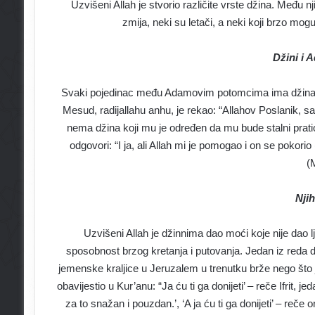
Uzvišeni Allah je stvorio različite vrste džina. Među nj
zmija, neki su letači, a neki koji brzo mog
Džini i 
Svaki pojedinac među Adamovim potomcima ima džina koji
Mesud, radijallahu anhu, je rekao: “Allahov Poslanik, sa
nema džina koji mu je određen da mu bude stalni pratioc
odgovori: “I ja, ali Allah mi je pomogao i on se pokori
(
Nji
Uzvišeni Allah je džinnima dao moći koje nije dao l
sposobnost brzog kretanja i putovanja. Jedan iz reda dž
jemenske kraljice u Jeruzalem u trenutku brže nego što 
obavijestio u Kur’anu: “Ja ću ti ga donijeti’ – reče Ifrit, 
za to snažan i pouzdan.’, ‘A ja ću ti ga donijeti’ – reče o