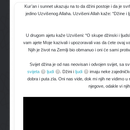
Kur’an i sunnet ukazuju na to da džini postoje i da je s
jedino Uzvišenog Allaha. Uzvišeni Allah kaže: “Džine i l
U drugom ajetu kaže Uzvišeni: “O skupe džinski i ljudsk
vam ajete Moje kazivali i upozoravali vas da ćete ovaj va
Njih je život na Zemlji bio obmanuo i oni će sami proti
Svijet džina je od nas neovisan i odvojen svijet, s
svijeta
ljudi
. Džini i
ljudi
imaju neke zajedničke
dobra i puta zla. Oni nas vide, dok mi njih ne vidimo u 
njegove, odakle vi njih