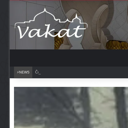
Čuvajte se griješenja u mjesecu redžebu?
⚡NEWS