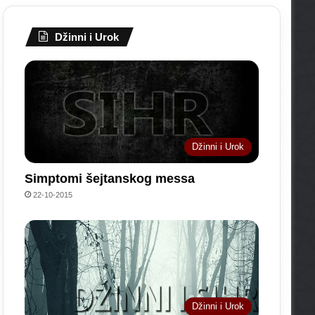
Džinni i Urok
Džinni i Urok
Simptomi šejtanskog messa
22-10-2015
Džinni i Urok