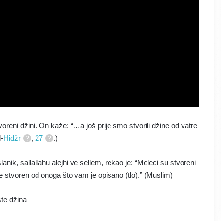
reni džini. On kaže: “…a još prije smo stvorili džine od vatre
l-
Hidžr
,
27
.)
lanik, sallallahu alejhi ve sellem, rekao je: “Meleci su stvoreni
 je stvoren od onoga što vam je opisano (tlo).” (Muslim)
ste džina