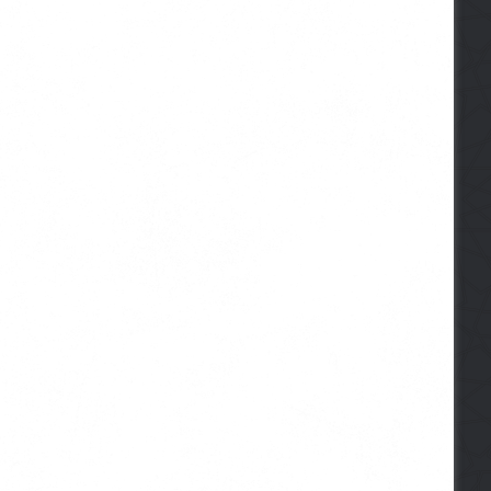
023
14-11-2015
05-12-2015
Značajne žene kroz historiju
Čifuti ljudskih prava
Sumnjiva dova