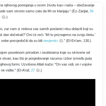
vrha njihovog postojanja u ovom životu kao i naša – obožavanje
jude sam stvorio samo zato da Mi se klanjaju.“ (Ez-Zarijat,
56
.)
i, zar vam iz redova vas samih poslanici nisu dolazili koji su
š dan dočekati?’ Oni će reći: ‘Mi to priznajemo na svoju štetu.’
v sebe posvjedočiti da su bili
nevjernici
.” (El-En’am, 130.)
a svojom posebnom prirodom i osobinama koje su skrivene od
 stvari, kao što je posjedovanje razuma i izbor između puta
njihovoj formi. Uzvišeno Allah kaže: “On vas vidi, on i vojske
 ne vidite.“ (El-A’raf,
27
.)