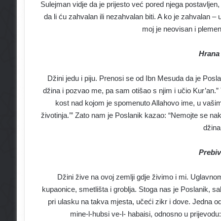
Sulejman vidje da je prijesto već pored njega postavlje
da li ću zahvalan ili nezahvalan biti. A ko je zahvalan 
moj je neovisan i plemen
Hrana 
Džini jedu i piju. Prenosi se od Ibn Mesuda da je Posla
džina i pozvao me, pa sam otišao s njim i učio Kur’an.”
kost nad kojom je spomenuto Allahovo ime, u vaši
životinja.’” Zato nam je Poslanik kazao: “Nemojte se nako
džina
Prebiv
Džini žive na ovoj zemlji gdje živimo i mi. Uglavn
kupaonice, smetlišta i groblja. Stoga nas je Poslanik, 
pri ulasku na takva mjesta, učeći zikr i dove. Jedna od
mine-l-hubsi ve-l- habaisi, odnosno u prijevodu: 