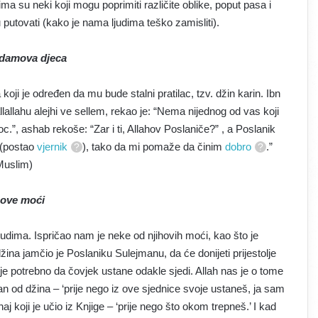
ima su neki koji mogu poprimiti različite oblike, poput pasa i
u putovati (kako je nama ljudima teško zamisliti).
Adamova djeca
 je određen da mu bude stalni pratilac, tzv. džin karin. Ibn
llallahu alejhi ve sellem, rekao je: “Nema nijednog od vas koji
.”, ashab rekoše: “Zar i ti, Allahov Poslaniče?” , a Poslanik
o (postao
vjernik
), tako da mi pomaže da činim
dobro
.”
Muslim)
hove moći
judima. Ispričao nam je neke od njihovih moći, kao što je
ina jamčio je Poslaniku Sulejmanu, da će donijeti prijestolje
je potrebno da čovjek ustane odakle sjedi. Allah nas je o tome
jedan od džina – ‘prije nego iz ove sjednice svoje ustaneš, ja sam
naj koji je učio iz Knjige – ‘prije nego što okom trepneš.’ I kad