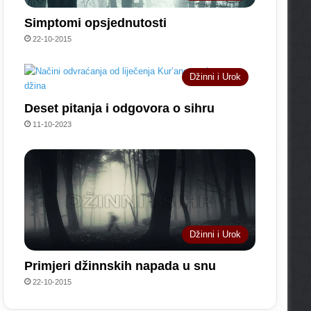
Simptomi opsjednutosti
22-10-2015
Džinni i Urok
Deset pitanja i odgovora o sihru
11-10-2023
Džinni i Urok
Primjeri džinnskih napada u snu
22-10-2015