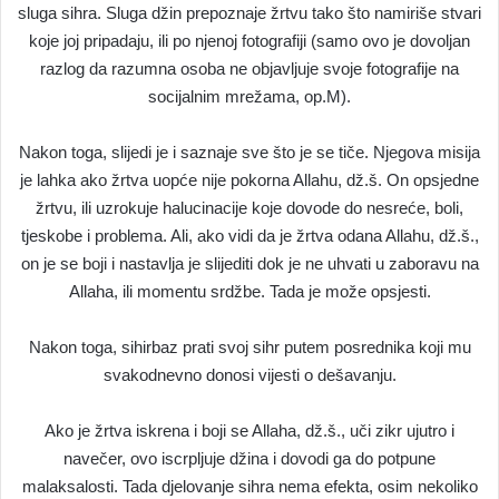
sluga sihra. Sluga džin prepoznaje žrtvu tako što namiriše stvari
koje joj pripadaju, ili po njenoj fotografiji (samo ovo je dovoljan
razlog da razumna osoba ne objavljuje svoje fotografije na
socijalnim mrežama, op.M).
Nakon toga, slijedi je i saznaje sve što je se tiče. Njegova misija
je lahka ako žrtva uopće nije pokorna Allahu, dž.š. On opsjedne
žrtvu, ili uzrokuje halucinacije koje dovode do nesreće, boli,
tjeskobe i problema. Ali, ako vidi da je žrtva odana Allahu, dž.š.,
on je se boji i nastavlja je slijediti dok je ne uhvati u zaboravu na
Allaha, ili momentu srdžbe. Tada je može opsjesti.
Nakon toga, sihirbaz prati svoj sihr putem posrednika koji mu
svakodnevno donosi vijesti o dešavanju.
Ako je žrtva iskrena i boji se Allaha, dž.š., uči zikr ujutro i
navečer, ovo iscrpljuje džina i dovodi ga do potpune
malaksalosti. Tada djelovanje sihra nema efekta, osim nekoliko