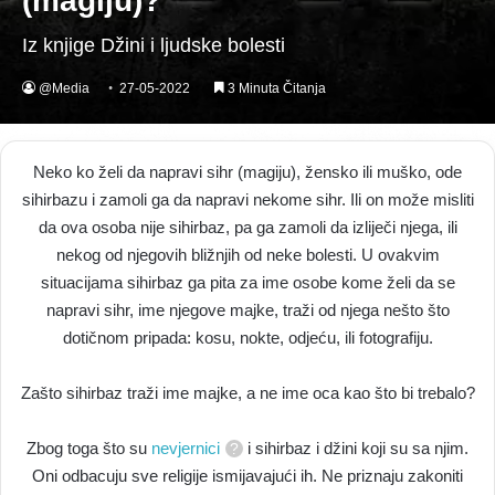
(magiju)?
Iz knjige Džini i ljudske bolesti
@Media
27-05-2022
3 Minuta Čitanja
Neko ko želi da napravi sihr (magiju), žensko ili muško, ode
sihirbazu i zamoli ga da napravi nekome sihr. Ili on može misliti
da ova osoba nije sihirbaz, pa ga zamoli da izliječi njega, ili
nekog od njegovih bližnjih od neke bolesti. U ovakvim
situacijama sihirbaz ga pita za ime osobe kome želi da se
napravi sihr, ime njegove majke, traži od njega nešto što
dotičnom pripada: kosu, nokte, odjeću, ili fotografiju.
Zašto sihirbaz traži ime majke, a ne ime oca kao što bi trebalo?
Zbog toga što su
nevjernici
i sihirbaz i džini koji su sa njim.
Oni odbacuju sve religije ismijavajući ih. Ne priznaju zakoniti