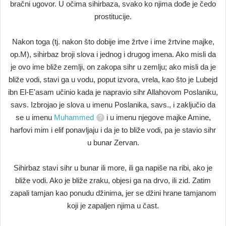
bračni ugovor. U očima sihirbaza, svako ko njima dođe je čedo
prostitucije.
Nakon toga (tj. nakon što dobije ime žrtve i ime žrtvine majke,
op.M), sihirbaz broji slova i jednog i drugog imena. Ako misli da
je ovo ime bliže zemlji, on zakopa sihr u zemlju; ako misli da je
bliže vodi, stavi ga u vodu, poput izvora, vrela, kao što je Lubejd
ibn El-E'asam učinio kada je napravio sihr Allahovom Poslaniku,
savs. Izbrojao je slova u imenu Poslanika, savs., i zaključio da
se u imenu
Muhammed
i u imenu njegove majke Amine,
harfovi mim i elif ponavljaju i da je to bliže vodi, pa je stavio sihr
u bunar Zervan.
Sihirbaz stavi sihr u bunar ili more, ili ga napiše na ribi, ako je
bliže vodi. Ako je bliže zraku, objesi ga na drvo, ili zid. Zatim
zapali tamjan kao ponudu džinima, jer se džini hrane tamjanom
koji je zapaljen njima u čast.