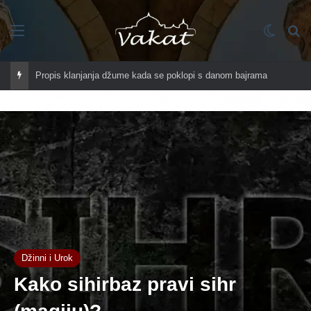
Imenik
Switch
Tr
Propis klanjanja džume kada se poklopi s danom bajrama
Džinni i Urok
Kako sihirbaz pravi sihr