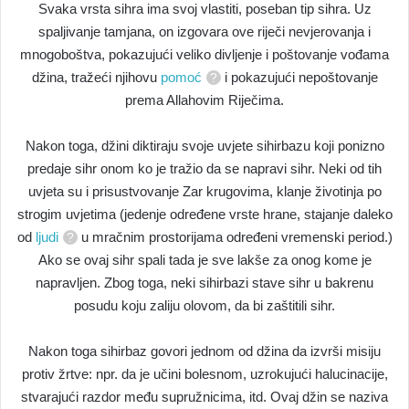
Svaka vrsta sihra ima svoj vlastiti, poseban tip sihra. Uz
spaljivanje tamjana, on izgovara ove riječi nevjerovanja i
mnogoboštva, pokazujući veliko divljenje i poštovanje vođama
džina, tražeći njihovu
pomoć
i pokazujući nepoštovanje
prema Allahovim Riječima.
Nakon toga, džini diktiraju svoje uvjete sihirbazu koji ponizno
predaje sihr onom ko je tražio da se napravi sihr. Neki od tih
uvjeta su i prisustvovanje Zar krugovima, klanje životinja po
strogim uvjetima (jedenje određene vrste hrane, stajanje daleko
od
ljudi
u mračnim prostorijama određeni vremenski period.)
Ako se ovaj sihr spali tada je sve lakše za onog kome je
napravljen. Zbog toga, neki sihirbazi stave sihr u bakrenu
posudu koju zaliju olovom, da bi zaštitili sihr.
Nakon toga sihirbaz govori jednom od džina da izvrši misiju
protiv žrtve: npr. da je učini bolesnom, uzrokujući halucinacije,
stvarajući razdor među supružnicima, itd. Ovaj džin se naziva