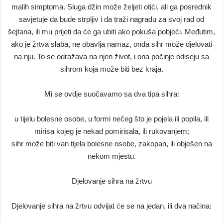
malih simptoma. Sluga džin može željeti otići, ali ga posrednik
savjetuje da bude strpljiv i da traži nagradu za svoj rad od
šejtana, ili mu prijeti da će ga ubiti ako pokuša pobjeći. Međutim,
ako je žrtva slaba, ne obavlja namaz, onda sihr može djelovati
na nju. To se odražava na njen život, i ona počinje odiseju sa
sihrom koja može biti bez kraja.
Mi se ovdje suočavamo sa dva tipa sihra:
u tijelu bolesne osobe, u formi nečeg što je pojela ili popila, ili
mirisa kojeg je nekad pomirisala, ili rukovanjem;
sihr može biti van tijela bolesne osobe, zakopan, ili obješen na
nekom mjestu.
Djelovanje sihra na žrtvu
Djelovanje sihra na žrtvu odvijat će se na jedan, ili dva načina: