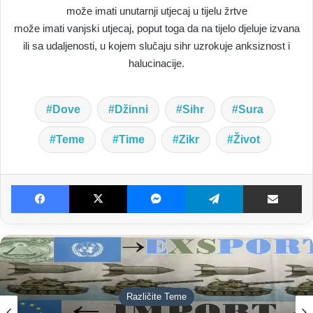
može imati unutarnji utjecaj u tijelu žrtve
može imati vanjski utjecaj, poput toga da na tijelo djeluje izvana
ili sa udaljenosti, u kojem slučaju sihr uzrokuje anksiznost i
halucinacije.
Dove
Džinni
Sihr
Sura
Teme
Time
Zikr
Život
Facebook
X
Messenger
Telegram
Dijeljenje E-poštom
Različite Teme