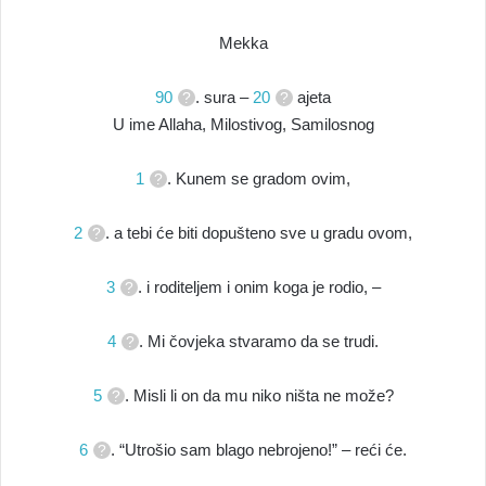
Mekka
90
. sura –
20
ajeta
U ime Allaha, Milostivog, Samilosnog
1
. Kunem se gradom ovim,
2
. a tebi će biti dopušteno sve u gradu ovom,
3
. i roditeljem i onim koga je rodio, –
4
. Mi čovjeka stvaramo da se trudi.
5
. Misli li on da mu niko ništa ne može?
6
. “Utrošio sam blago nebrojeno!” – reći će.