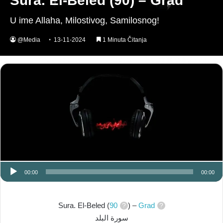
Sura. El-Beled (90) – Grad
U ime Allaha, Milostivog, Samilosnog!
@Media
13-11-2024
1 Minuta Čitanja
00:00
00:00
Sura. El-Beled (
90
) –
Grad
سورة البلد