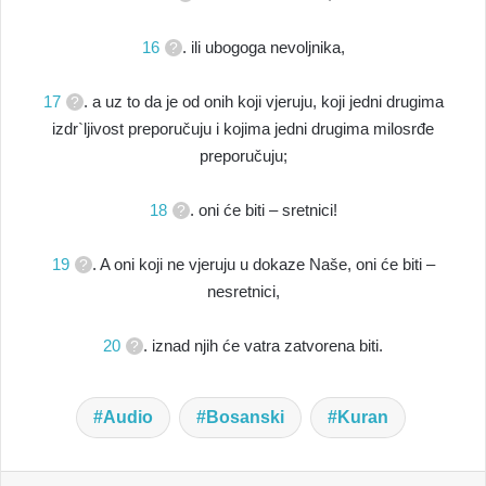
16
. ili ubogoga nevoljnika,
17
. a uz to da je od onih koji vjeruju, koji jedni drugima
izdr`ljivost preporučuju i kojima jedni drugima milosrđe
preporučuju;
18
. oni će biti – sretnici!
19
. A oni koji ne vjeruju u dokaze Naše, oni će biti –
nesretnici,
20
. iznad njih će vatra zatvorena biti.
Audio
Bosanski
Kuran