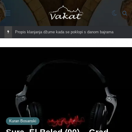
Imenik
Switch
Tr
Propis klanjanja džume kada se poklopi s danom bajrama
Kuran Bosanski