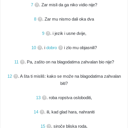
7
. Zar misli da ga niko vidio nije?
8
. Zar mu nismo dali oka dva
9
. i jezik i usne dvije,
10
. i
dobro
i zlo mu objasnili?
11
. Pa, zašto on na blagodatima zahvalan bio nije?
12
. A šta ti misliš: kako se može na blagodatima zahvalan
biti?
13
. roba ropstva osloboditi,
14
. ili, kad glad hara, nahraniti
15
. siroče bliska roda,