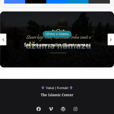
Učimo o Islamu
Šta trebamo znati o džumi namazu
Vakat | Kontakt
Facebook
Vimeo
WordPress
Instagram