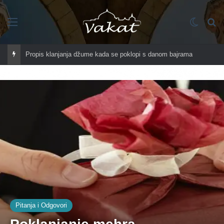
Imenik
Switch
Tr
Propis klanjanja džume kada se poklopi s danom bajrama
Pitanja i Odgovori