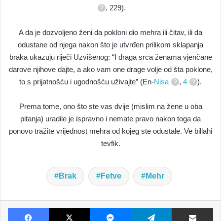
, 229).
A da je dozvoljeno ženi da pokloni dio mehra ili čitav, ili da
odustane od njega nakon što je utvrđen prilikom sklapanja
braka ukazuju riječi Uzvišenog: “I draga srca ženama vjenčane
darove njihove dajte, a ako vam one drage volje od šta poklone,
to s prijatnošću i ugodnošću uživajte” (En-
Nisa
,
4
).
Prema tome, ono što ste vas dvije (mislim na žene u oba
pitanja) uradile je ispravno i nemate pravo nakon toga da
ponovo tražite vrijednost mehra od kojeg ste odustale. Ve billahi
tevfik.
Brak
Fetve
Mehr
Facebook
X
Messenger
Telegram
Dijeljenje E-poštom