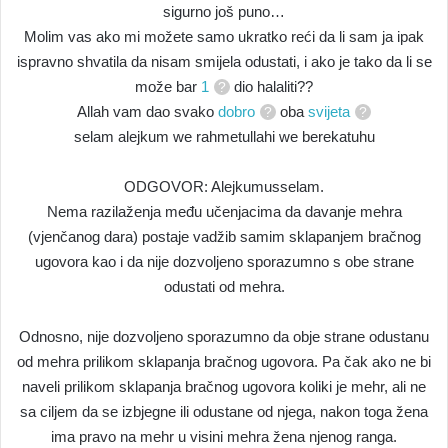
sigurno još puno…
Molim vas ako mi možete samo ukratko reći da li sam ja ipak
ispravno shvatila da nisam smijela odustati, i ako je tako da li se
može bar
1
dio halaliti??
Allah vam dao svako
dobro
oba
svijeta
selam alejkum we rahmetullahi we berekatuhu
ODGOVOR: Alejkumusselam.
Nema razilaženja među učenjacima da davanje mehra
(vjenčanog dara) postaje vadžib samim sklapanjem bračnog
ugovora kao i da nije dozvoljeno sporazumno s obe strane
odustati od mehra.
Odnosno, nije dozvoljeno sporazumno da obje strane odustanu
od mehra prilikom sklapanja bračnog ugovora. Pa čak ako ne bi
naveli prilikom sklapanja bračnog ugovora koliki je mehr, ali ne
sa ciljem da se izbjegne ili odustane od njega, nakon toga žena
ima pravo na mehr u visini mehra žena njenog ranga.