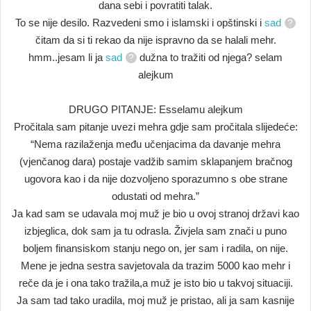
dana sebi i povratiti talak.
To se nije desilo. Razvedeni smo i islamski i opštinski i
sad
čitam da si ti rekao da nije ispravno da se halali mehr.
hmm..jesam li ja
sad
dužna to tražiti od njega? selam
alejkum
DRUGO PITANJE: Esselamu alejkum
Pročitala sam pitanje uvezi mehra gdje sam pročitala slijedeće:
“Nema razilaženja među učenjacima da davanje mehra
(vjenčanog dara) postaje vadžib samim sklapanjem bračnog
ugovora kao i da nije dozvoljeno sporazumno s obe strane
odustati od mehra.”
Ja kad sam se udavala moj muž je bio u ovoj stranoj državi kao
izbjeglica, dok sam ja tu odrasla. Živjela sam znači u puno
boljem finansiskom stanju nego on, jer sam i radila, on nije.
Mene je jedna sestra savjetovala da trazim 5000 kao mehr i
reče da je i ona tako tražila,a muž je isto bio u takvoj situaciji.
Ja sam tad tako uradila, moj muž je pristao, ali ja sam kasnije