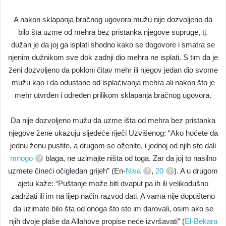
A nakon sklapanja bračnog ugovora mužu nije dozvoljeno da
bilo šta uzme od mehra bez pristanka njegove supruge, tj.
dužan je da joj ga isplati shodno kako se dogovore i smatra se
njenim dužnikom sve dok zadnji dio mehra ne isplati. S tim da je
ženi dozvoljeno da pokloni čitav mehr ili njegov jedan dio svome
mužu kao i da odustane od isplaćivanja mehra ali nakon što je
mehr utvrđen i određen prilikom sklapanja bračnog ugovora.
Da nije dozvoljeno mužu da uzme išta od mehra bez pristanka
njegove žene ukazuju sljedeće riječi Uzvišenog: “Ako hoćete da
jednu ženu pustite, a drugom se oženite, i jednoj od njih ste dali
mnogo
blaga, ne uzimajte ništa od toga. Zar da joj to nasilno
uzmete čineći očigledan grijeh” (En-
Nisa
,
20
). A u drugom
ajetu kaže: “Puštanje može biti dvaput pa ih ili velikodušno
zadržati ili im na lijep način razvod dati. A vama nije dopušteno
da uzimate bilo šta od onoga što ste im darovali, osim ako se
njih dvoje plaše da Allahove propise neće izvršavati” (
El-Bekara