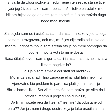
shvatila da zbog razlike između mene i te sestre, šta se tiče
prijašnjeg života ipak nisam trebala tražiti toliko para,toliki mehr.
Nisam htjela da ga opterećujem sa nečim što on možda dugo
neće moći izvršiti.
Zastidjela sam se i osjećala sam da nisam nikako vrjedna toga,
pa sam u razgovoru, dok moj muž jos nije radio odustala od
mehra. Jednostavno ja sam sretna što je on meni pomogao da
počnem novi život i to mi je dosta.
Sada čitajući ovo nisam sigurna da li ja nisam ispravno shvatila
ili sam pogrijesila?
Da li ja nisam smijela odustati od mehra??
Moj muž sada radi i fino zarađuje elhamdulillah i nebi mu
vjerovatno bio problem te pare i da plati, jer nimalo nije
škrt,elhamdulillah. Šta više i previše nam pruža. (mislim da i
previše imamo u pogledu na dunjaluk).
Da li mi možete reći da li žena “nesmije” da odustane od
mehra?? Jer ja znam i drugu sestru koja je tako uradila,a ima ih