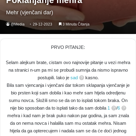
Poklanjanje mehra
Mehr (vjenčani dar)
@Media
29-12-2023
3 Minuta Čitanja
PRVO PITANJE:
Selam alejkum brate, cistam ovo najnovije pitanje u vezi mehra
na stranici n-um pa mi se probudi sumnja da nismo ispravno
postupili. Iako je
sad
kasno.
Bila sam vjencanja i vjenčani dar tokom sklapanja vjenčanje je
bio prsten koji sam dobila i kao mehr sam htjela odredjenu
sumu novca. Složili smo se da on to isplati tokom braka. On
nije bio sposoban da to isplati tako da sam dobila
1
/
6
mehra i kad nam je brak puko nakon par godina, ja sam znala
da on nema novca i halalila sam mu ostatak mehra. Nisam
htjela da ga opterecujem i nadala sam se da će doći jednog