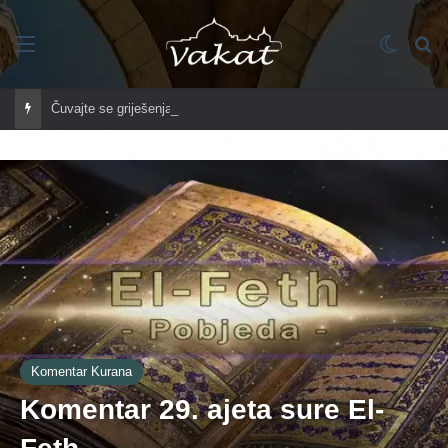
Imenik
Switch
Tr
Čuvajte se griješenja u mjesecu redžebu?
Komentar Kurana
Komentar 29. ajeta sure El-