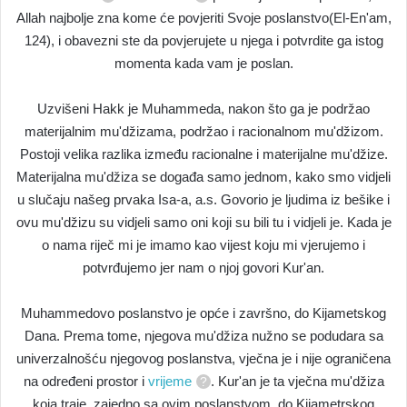
Allah najbolje zna kome će povjeriti Svoje poslanstvo(El-En'am,
124), i obavezni ste da povjerujete u njega i potvrdite ga istog
momenta kada vam je poslan.
Uzvišeni Hakk je Muhammeda, nakon što ga je podržao
materijalnim mu'džizama, podržao i racionalnom mu'džizom.
Postoji velika razlika između racionalne i materijalne mu'džize.
Materijalna mu'džiza se događa samo jednom, kako smo vidjeli
u slučaju našeg prvaka Isa-a, a.s. Govorio je ljudima iz bešike i
ovu mu'džizu su vidjeli samo oni koji su bili tu i vidjeli je. Kada je
o nama riječ mi je imamo kao vijest koju mi vjerujemo i
potvrđujemo jer nam o njoj govori Kur'an.
Muhammedovo poslanstvo je opće i završno, do Kijametskog
Dana. Prema tome, njegova mu'džiza nužno se podudara sa
univerzalnošću njegovog poslanstva, vječna je i nije ograničena
na određeni prostor i
vrijeme
. Kur'an je ta vječna mu'džiza
koja traje, zajedno sa ovim poslanstvom, do Kijametrskog