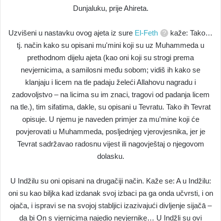
Dunjaluku, prije Ahireta.
Uzvišeni u nastavku ovog ajeta iz sure
El-Feth
kaže: Tako…
tj. način kako su opisani mu'mini koji su uz Muhammeda u
prethodnom dijelu ajeta (kao oni koji su strogi prema
nevjernicima, a samilosni među sobom; vidiš ih kako se
klanjaju i licem na tle padaju želeći Allahovu nagradu i
zadovoljstvo – na licima su im znaci, tragovi od padanja licem
na tle.), tim sifatima, dakle, su opisani u Tevratu. Tako ih Tevrat
opisuje. U njemu je naveden primjer za mu'mine koji će
povjerovati u Muhammeda, posljednjeg vjerovjesnika, jer je
Tevrat sadržavao radosnu vijest ili nagovještaj o njegovom
dolasku.
U Indžilu su oni opisani na drugačiji način. Kaže se: A u Indžilu:
oni su kao biljka kad izdanak svoj izbaci pa ga onda učvrsti, i on
ojača, i ispravi se na svojoj stabljici izazivajući divljenje sijačā –
da bi On s vjernicima najedio nevjernike… U Indžli su ovi