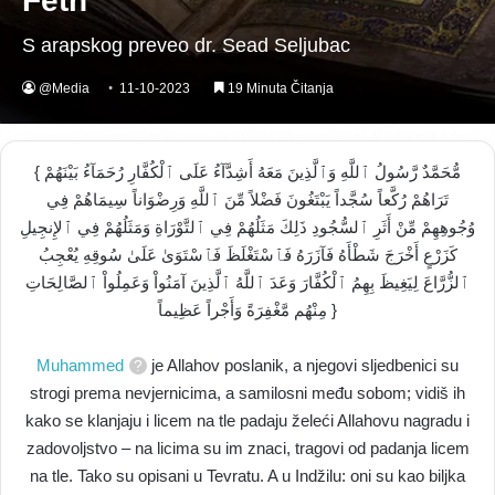
Feth
S arapskog preveo dr. Sead Seljubac
@Media
11-10-2023
19 Minuta Čitanja
{ مُّحَمَّدٌ رَّسُولُ ٱللَّهِ وَٱلَّذِينَ مَعَهُ أَشِدَّآءُ عَلَى ٱلْكُفَّارِ رُحَمَآءُ بَيْنَهُمْ
تَرَاهُمْ رُكَّعاً سُجَّداً يَبْتَغُونَ فَضْلاً مِّنَ ٱللَّهِ وَرِضْوَاناً سِيمَاهُمْ فِي
وُجُوهِهِمْ مِّنْ أَثَرِ ٱلسُّجُودِ ذَلِكَ مَثَلُهُمْ فِي ٱلتَّوْرَاةِ وَمَثَلُهُمْ فِي ٱلإِنجِيلِ
كَزَرْعٍ أَخْرَجَ شَطْأَهُ فَآزَرَهُ فَٱسْتَغْلَظَ فَٱسْتَوَىٰ عَلَىٰ سُوقِهِ يُعْجِبُ
ٱلزُّرَّاعَ لِيَغِيظَ بِهِمُ ٱلْكُفَّارَ وَعَدَ ٱللَّهُ ٱلَّذِينَ آمَنُواْ وَعَمِلُواْ ٱلصَّالِحَاتِ
مِنْهُم مَّغْفِرَةً وَأَجْراً عَظِيماً }
Muhammed
je Allahov poslanik, a njegovi sljedbenici su
strogi prema nevjernicima, a samilosni među sobom; vidiš ih
kako se klanjaju i licem na tle padaju želeći Allahovu nagradu i
zadovoljstvo – na licima su im znaci, tragovi od padanja licem
na tle. Tako su opisani u Tevratu. A u Indžilu: oni su kao biljka