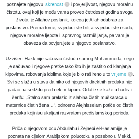
poznajete njegovu
iskrenost
i povjerljivost, njegovu moralnu
čistotu, ovaj koji je među vama proveo četrdeset godina svoga
života, je Allahov poslanik, kojega je Allah odabrao za
poslanstvo. Prema tome, svjedoci ste bili, a svjedoci ste i sada,
njegove moralne ljepote i ispravnog razmišljanja, pa vam je
obaveza da povjerujete u njegovo poslanstvo.
Uzvišeni Hakk nije sačuvao čistoću samog Muhammeda, nego
je sačuvao i njegove pretke tako što ih je zaštitio od klanjanja
kipovima, robovanja idolima koje je bilo rašireno u to
vrijeme
.
Svi se slažu u stavu da niko od njegovih direktnih predaka nije
padao na sedždu pred nekim kipom. Odatle se kaže u hadis-i
šerifu: „Stalno sam prelazio iz slabina čistih muškaraca u
maternice čistih žena…“, odnosno Alejhisselam potiče od čistih
predaka kojinisu ukaljani razvratom predislamskog perioda.
Priča o njegovom ocu Abdullahu i Zejnebi el-Has'amijje je
poznata na cijelom Arabijskom poluotoku a posebno u Mekki.