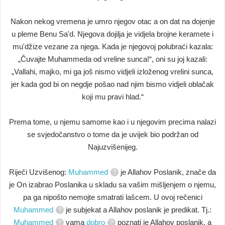
Nakon nekog vremena je umro njegov otac a on dat na dojenje
u pleme Benu Sa'd. Njegova dojilja je vidjela brojne keramete i
mu'džize vezane za njega. Kada je njegovoj polubraći kazala:
„Čuvajte Muhammeda od vreline sunca!“, oni su joj kazali:
„Vallahi, majko, mi ga još nismo vidjeli izloženog vrelini sunca,
jer kada god bi on negdje pošao nad njim bismo vidjeli oblačak
koji mu pravi hlad.“
Prema tome, u njemu samome kao i u njegovim precima nalazi
se svjedočanstvo o tome da je uvijek bio podržan od
Najuzvišenijeg.
Riječi Uzvišenog:
Muhammed
je Allahov Poslanik, znače da
je On izabrao Poslanika u skladu sa vašim mišljenjem o njemu,
pa ga nipošto nemojte smatrati lašcem. U ovoj rečenici
Muhammed
je subjekat a Allahov poslanik je predikat. Tj.:
Muhammed
vama
dobro
poznati je Allahov poslanik, a