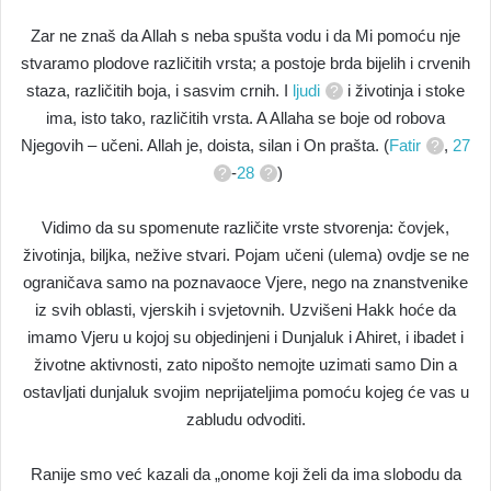
Zar ne znaš da Allah s neba spušta vodu i da Mi pomoću nje
stvaramo plodove različitih vrsta; a postoje brda bijelih i crvenih
staza, različitih boja, i sasvim crnih. I
ljudi
i životinja i stoke
ima, isto tako, različitih vrsta. A Allaha se boje od robova
Njegovih – učeni. Allah je, doista, silan i On prašta. (
Fatir
,
27
-
28
)
Vidimo da su spomenute različite vrste stvorenja: čovjek,
životinja, biljka, nežive stvari. Pojam učeni (ulema) ovdje se ne
ograničava samo na poznavaoce Vjere, nego na znanstvenike
iz svih oblasti, vjerskih i svjetovnih. Uzvišeni Hakk hoće da
imamo Vjeru u kojoj su objedinjeni i Dunjaluk i Ahiret, i ibadet i
životne aktivnosti, zato nipošto nemojte uzimati samo Din a
ostavljati dunjaluk svojim neprijateljima pomoću kojeg će vas u
zabludu odvoditi.
Ranije smo već kazali da „onome koji želi da ima slobodu da