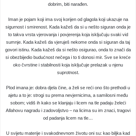
dobrim, biti narađen.
Iman je pojam koji ima svoj korijen od glagola koji ukazuje na
sigurnost i smirenost. Kada kažeš da si u nešto siguran onda je
to takva vrsta vjerovanja i povjerenja koja isključuju svaki vid
sumnje. Kada kažeš da vjeruješ nekome onda si siguran da taj
govori istinu. Kada kažeš da si nešto osigurao, onda to znači da
si obezbijedio budućnost nečega i to ti donosi mir. Sve se kreće
oko čvrstine i stabilnosti koja isključuje prelazak u njenu
suprotnost.
Plod imana je: dobra djela čine, a želi se reći ono što prethodi u
ajetu a to je: strogi su prema nevjernicima, a samilosni među
sobom; vidiš ih kako se klanjaju i licem na tle padaju želeći
Allahovu nagradu i zadovoljstvo – na licima su im znaci, tragovi
od padanja licem na tle…
U svijetu materije i svakodnevnom životu oni su: kao biljka kad