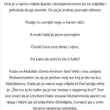
Ona je u njemu vidjela ljepotu i dostojanstvenost pa se zaljubila i
pokušala da ga zavede. On joj je izrekao poznate stihove:
Radije ću umrijeti nego u haram otići,
A svaki halal ja jasno poznajem
Čestiti čuva svoj obraz i vjeru,
Pa kako da učini to što ti želiš?
Kada se Abdullah oženio Aminom binti Vehb i ona zanijela
Muhammedom na nju je prešao onaj nur koji je bio na licu
Abdullahovu. Kada ga je nakon toga vidjela el-Has'amijja rekla
je: „Šta mu ja to radim pa je nur nestao s njegovog lica?“ Sve
ovo znači da je Uzvišeni Hakk stvarao Muhammeda pazeći na
njega i štiteći ga od prljavštine džahilijjeta, čuvajući ga u svim
fazama njegovog nastanka.