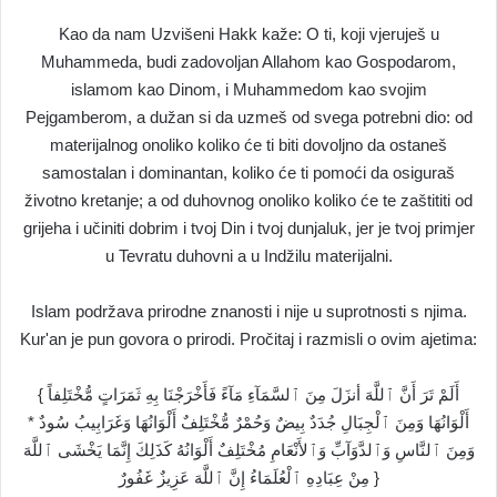
Kao da nam Uzvišeni Hakk kaže: O ti, koji vjeruješ u
Muhammeda, budi zadovoljan Allahom kao Gospodarom,
islamom kao Dinom, i Muhammedom kao svojim
Pejgamberom, a dužan si da uzmeš od svega potrebni dio: od
materijalnog onoliko koliko će ti biti dovoljno da ostaneš
samostalan i dominantan, koliko će ti pomoći da osiguraš
životno kretanje; a od duhovnog onoliko koliko će te zaštititi od
grijeha i učiniti dobrim i tvoj Din i tvoj dunjaluk, jer je tvoj primjer
u Tevratu duhovni a u Indžilu materijalni.
Islam podržava prirodne znanosti i nije u suprotnosti s njima.
Kur'an je pun govora o prirodi. Pročitaj i razmisli o ovim ajetima:
{ أَلَمْ تَرَ أَنَّ ٱللَّهَ أنزَلَ مِنَ ٱلسَّمَآءِ مَآءً فَأَخْرَجْنَا بِهِ ثَمَرَاتٍ مُّخْتَلِفاً
أَلْوَانُهَا وَمِنَ ٱلْجِبَالِ جُدَدٌ بِيضٌ وَحُمْرٌ مُّخْتَلِفٌ أَلْوَانُهَا وَغَرَابِيبُ سُودٌ *
وَمِنَ ٱلنَّاسِ وَٱلدَّوَآبِّ وَٱلأَنْعَامِ مُخْتَلِفٌ أَلْوَانُهُ كَذَلِكَ إِنَّمَا يَخْشَى ٱللَّهَ
مِنْ عِبَادِهِ ٱلْعُلَمَاءُ إِنَّ ٱللَّهَ عَزِيزٌ غَفُورٌ }