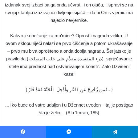
izdanak svoj izbaci pa ga onda učvrsti, i on ojača, i ispravi se na
svojoj stabljici izazivajući divljenje sijačā – da bi On s vjernicima
najedio nevjernike.
Kakvo je obećanje za mu'mine? Oprost i nagrada velika. U
ovom sklopu riječi nalazi se prvo čišćenje a potom ukrašavanje
– prvo mu biva oprošteno a onda dobija nagradu. Šerijatsko je
pravilo da (درء المفسدة مقدَّم على جلب المصلحة) „sprječavanje
štete ima prednost nad ostvarivanjem koristi“. Zato Uzvišeni
kaže:
{ فَمَن زُحْزِحَ عَنِ ٱلنَّارِ وَأُدْخِلَ ٱلْجَنَّةَ فَقَدْ فَازَ.. }
…i ko bude od vatre udaljen i u Džennet uveden – taj je postigao
šta je želio… (Alu ‘Imran, 185)
Udaljavanje od Vatre je samo po sebi blagodat. Zato je Sirat-
ćuprija postavljena preko Džehennema, kako bi svako ko bude
Facebook
Messenger
Telegram