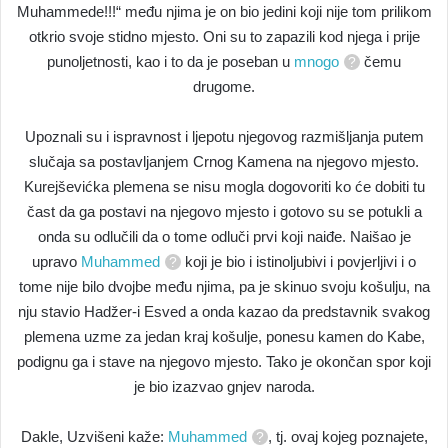
Muhammede!!!“ među njima je on bio jedini koji nije tom prilikom
otkrio svoje stidno mjesto. Oni su to zapazili kod njega i prije
punoljetnosti, kao i to da je poseban u
mnogo
čemu
drugome.
Upoznali su i ispravnost i ljepotu njegovog razmišljanja putem
slučaja sa postavljanjem Crnog Kamena na njegovo mjesto.
Kurejševićka plemena se nisu mogla dogovoriti ko će dobiti tu
čast da ga postavi na njegovo mjesto i gotovo su se potukli a
onda su odlučili da o tome odluči prvi koji naiđe. Naišao je
upravo
Muhammed
koji je bio i istinoljubivi i povjerljivi i o
tome nije bilo dvojbe među njima, pa je skinuo svoju košulju, na
nju stavio Hadžer-i Esved a onda kazao da predstavnik svakog
plemena uzme za jedan kraj košulje, ponesu kamen do Kabe,
podignu ga i stave na njegovo mjesto. Tako je okončan spor koji
je bio izazvao gnjev naroda.
Dakle, Uzvišeni kaže:
Muhammed
, tj. ovaj kojeg poznajete,