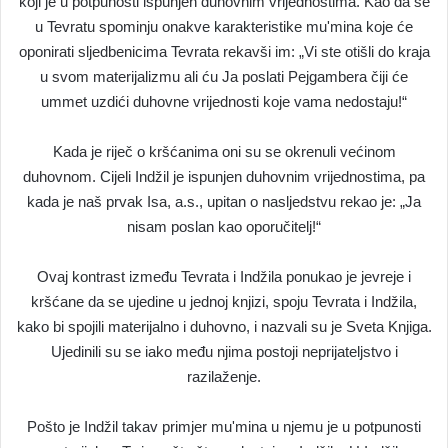
koji je u potpunosti ispunjen duhovnim vrijednostima. Kao da se
u Tevratu spominju onakve karakteristike mu'mina koje će
oponirati sljedbenicima Tevrata rekavši im: „Vi ste otišli do kraja
u svom materijalizmu ali ću Ja poslati Pejgambera čiji će
ummet uzdići duhovne vrijednosti koje vama nedostaju!“
Kada je riječ o kršćanima oni su se okrenuli većinom
duhovnom. Cijeli Indžil je ispunjen duhovnim vrijednostima, pa
kada je naš prvak Isa, a.s., upitan o nasljedstvu rekao je: „Ja
nisam poslan kao oporučitelj!“
Ovaj kontrast između Tevrata i Indžila ponukao je jevreje i
kršćane da se ujedine u jednoj knjizi, spoju Tevrata i Indžila,
kako bi spojili materijalno i duhovno, i nazvali su je Sveta Knjiga.
Ujedinili su se iako među njima postoji neprijateljstvo i
razilaženje.
Pošto je Indžil takav primjer mu'mina u njemu je u potpunosti