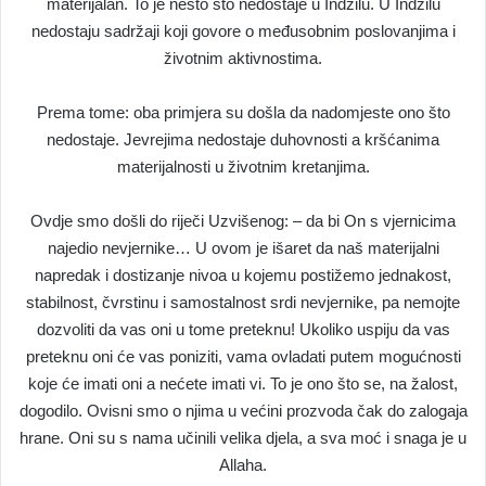
materijalan. To je nešto što nedostaje u Indžilu. U Indžilu
nedostaju sadržaji koji govore o međusobnim poslovanjima i
životnim aktivnostima.
Prema tome: oba primjera su došla da nadomjeste ono što
nedostaje. Jevrejima nedostaje duhovnosti a kršćanima
materijalnosti u životnim kretanjima.
Ovdje smo došli do riječi Uzvišenog: – da bi On s vjernicima
najedio nevjernike… U ovom je išaret da naš materijalni
napredak i dostizanje nivoa u kojemu postižemo jednakost,
stabilnost, čvrstinu i samostalnost srdi nevjernike, pa nemojte
dozvoliti da vas oni u tome preteknu! Ukoliko uspiju da vas
preteknu oni će vas poniziti, vama ovladati putem mogućnosti
koje će imati oni a nećete imati vi. To je ono što se, na žalost,
dogodilo. Ovisni smo o njima u većini prozvoda čak do zalogaja
hrane. Oni su s nama učinili velika djela, a sva moć i snaga je u
Allaha.