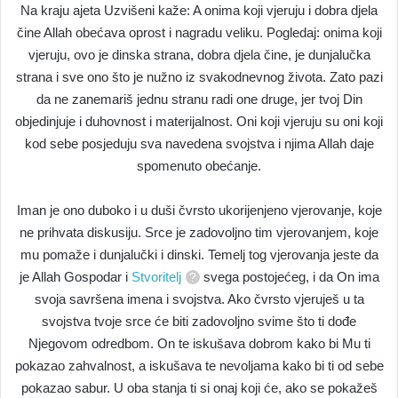
Na kraju ajeta Uzvišeni kaže: A onima koji vjeruju i dobra djela
čine Allah obećava oprost i nagradu veliku. Pogledaj: onima koji
vjeruju, ovo je dinska strana, dobra djela čine, je dunjalučka
strana i sve ono što je nužno iz svakodnevnog života. Zato pazi
da ne zanemariš jednu stranu radi one druge, jer tvoj Din
objedinjuje i duhovnost i materijalnost. Oni koji vjeruju su oni koji
kod sebe posjeduju sva navedena svojstva i njima Allah daje
spomenuto obećanje.
Iman je ono duboko i u duši čvrsto ukorijenjeno vjerovanje, koje
ne prihvata diskusiju. Srce je zadovoljno tim vjerovanjem, koje
mu pomaže i dunjalučki i dinski. Temelj tog vjerovanja jeste da
je Allah Gospodar i
Stvoritelj
svega postojećeg, i da On ima
svoja savršena imena i svojstva. Ako čvrsto vjeruješ u ta
svojstva tvoje srce će biti zadovoljno svime što ti dođe
Njegovom odredbom. On te iskušava dobrom kako bi Mu ti
pokazao zahvalnost, a iskušava te nevoljama kako bi ti od sebe
pokazao sabur. U oba stanja ti si onaj koji će, ako se pokažeš