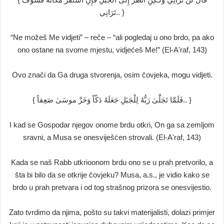
تَرَانِي.. }
“Ne možeš Me vidjeti” – reče – “ali pogledaj u ono brdo, pa ako
ono ostane na svome mjestu, vidjećeš Me!” (El-A'raf, 143)
Ovo znači da Ga druga stvorenja, osim čovjeka, mogu vidjeti.
{ فَلَمَّا تَجَلَّىٰ رَبُّهُ لِلْجَبَلِ جَعَلَهُ دَكّاً وَخَرَّ موسَىٰ صَعِقاً.. }
I kad se Gospodar njegov onome brdu otkri, On ga sa zemljom
sravni, a Musa se onesviješćen strovali. (El-A'raf, 143)
Kada se naš Rabb utkrioonom brdu ono se u prah pretvorilo, a
šta bi bilo da se otkrije čovjeku? Musa, a.s., je vidio kako se
brdo u prah pretvara i od tog strašnog prizora se onesvijestio.
Zato tvrdimo da njima, pošto su takvi materijalisti, dolazi primjer