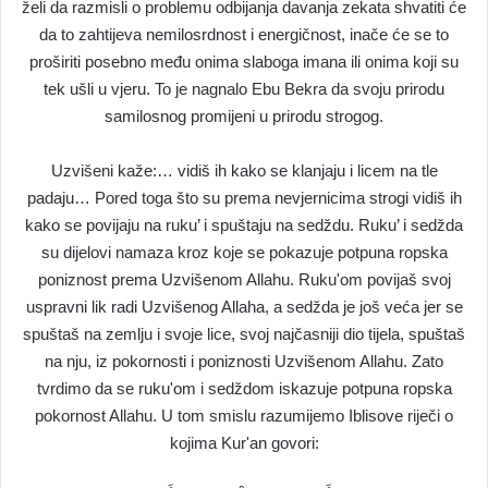
želi da razmisli o problemu odbijanja davanja zekata shvatiti će
da to zahtijeva nemilosrdnost i energičnost, inače će se to
proširiti posebno među onima slaboga imana ili onima koji su
tek ušli u vjeru. To je nagnalo Ebu Bekra da svoju prirodu
samilosnog promijeni u prirodu strogog.
Uzvišeni kaže:… vidiš ih kako se klanjaju i licem na tle
padaju… Pored toga što su prema nevjernicima strogi vidiš ih
kako se povijaju na ruku’ i spuštaju na sedždu. Ruku’ i sedžda
su dijelovi namaza kroz koje se pokazuje potpuna ropska
poniznost prema Uzvišenom Allahu. Ruku'om povijaš svoj
uspravni lik radi Uzvišenog Allaha, a sedžda je još veća jer se
spuštaš na zemlju i svoje lice, svoj najčasniji dio tijela, spuštaš
na nju, iz pokornosti i poniznosti Uzvišenom Allahu. Zato
tvrdimo da se ruku'om i sedždom iskazuje potpuna ropska
pokornost Allahu. U tom smislu razumijemo Iblisove riječi o
kojima Kur'an govori: