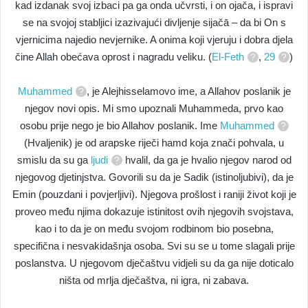
kad izdanak svoj izbaci pa ga onda učvrsti, i on ojača, i ispravi
se na svojoj stabljici izazivajući divljenje sijačā – da bi On s
vjernicima najedio nevjernike. A onima koji vjeruju i dobra djela
čine Allah obećava oprost i nagradu veliku. (
El-Feth
,
29
)
Muhammed
, je Alejhisselamovo ime, a Allahov poslanik je
njegov novi opis. Mi smo upoznali Muhammeda, prvo kao
osobu prije nego je bio Allahov poslanik. Ime
Muhammed
(Hvaljenik) je od arapske riječi hamd koja znači pohvala, u
smislu da su ga
ljudi
hvalil, da ga je hvalio njegov narod od
njegovog djetinjstva. Govorili su da je Sadik (istinoljubivi), da je
Emin (pouzdani i povjerljivi). Njegova prošlost i raniji život koji je
proveo među njima dokazuje istinitost ovih njegovih svojstava,
kao i to da je on među svojom rodbinom bio posebna,
specifična i nesvakidašnja osoba. Svi su se u tome slagali prije
poslanstva. U njegovom dječaštvu vidjeli su da ga nije doticalo
ništa od mrlja dječaštva, ni igra, ni zabava.