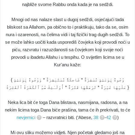
najbliže svome Rabbu onda kada je na sedždi.
Mnogi od nas nalaze slast u dugoj sedždi, osjećajući tada
bliskost sa Allahom, pa obično to i praktikuju, tako da se, osim
nura i ozarenosti, na čelima vidi i taj fizički trag dugih sedždi. To
se može lahko uočiti kada usporediš čovjeka koji provodi noći u
piću, razvratu i razuzdanosti sa čovjekom koji svoje noći
provodi u ibadetu Allahu i u tespihu. O svijetlim licima se u
Kur'anu kaže:
{ وُجُوهٌ يَوْمَئِذٍ مُّسْفِرَةٌ * ضَاحِكَةٌ مُّسْتَبْشِرَةٌ * وَوُجُوهٌ يَوْمَئِذٍ
عَلَيْهَا غَبَرَةٌ * تَرْهَقُهَا قَتَرَةٌ * أُوْلَـٰئِكَ هُمُ ٱلْكَفَرَةُ ٱلْفَجَرَةُ }
Neka lica bit će toga Dana blistava, nasmijana, radosna, a na
nekim licima toga Dana biće prašina, tama će ih prekrivati, to će
nevjernici
– razvratnici biti. (‘Abese,
38
-
42
)
Mi ovu sliku možemo vidjeti. Njen početak gledamo još na