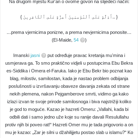
Na drugom mjestu Kur'an o ovome govori na slijedeći način:
{ أَذِلَّةٍ عَلَى ٱلْمُؤْمِنِينَ أَعِزَّةٍ عَلَى ٱلْكَافِرِينَ.. }
…prema vjernicima ponizne, a prema nevjernicima ponosite…
(El-Maide,
54
)
Imanski
jasni
put određuje pravac kretanja mu'mina i
usmjerava ga. To smo praktično vidjeli u postupcima Ebu Bekra
es-Siddika i Omera el-Faruka. Iako je Ebu Bekr bio poznat kao
blag, milostiv, samilostan, kada je nastao problem odbijanja
poslušnosti u izvršavanju obaveze davanja zekata od strane
nekih plemena, nakon Pejgamberove smrti, vidimo ga kako
izlazi izvan te svoje prirode samilosnoga i biva najstrižiji koliko
je god to moguće. Kazao je hazreti Omeru: „Vallahi, kada bi
odbili dati i samo jedno uže koje su ranije davali Resulullahu
protiv njih bi poveo rat!“ Hazreti Omer mu je tada prigovorio a on
mu je kazao: „Zar je silni u džahilijjetu postao slab u islamu?“ Ko