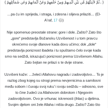
{ ثُمَّ لآتِيَنَّهُمْ مِّن بَيْنِ أَيْدِيهِمْ وَمِنْ خَلْفِهِمْ وَعَنْ أَيْمَانِهِمْ وَعَن شَمَآئِلِهِمْ.. }
…pa ću im sprijeda, i straga, i zdesna i slijeva prilaziti… (El-
A'raf,
17
)
Nije spomenuo preostale strane: gore i dole. Zašto? Zato što
„gore“ predstavlja Božansku Uzvišenost i u tom pravcu
okrećemo svoje dlanove kada dovu učimo; dok „dole“
predstavlja poniznost ibadeta i tu spuštamo čelo svoje kada
smo na sedždi, iskazujući poniznost prema Uzvišenom Allahu.
Zato šejtan ne prilazi s te dvije strane.
Uzvišeni kaže: …želeći Allahovu nagradu i zadovoljstvo… To je
razlog zbog kojeg su strogi prema nevjernicima a samilosni
među sobom i čuvaju svoj ruku’ i svoju sedždu – odnosno, sve
to čine žudeći za Allahovom dobrotom i Njegovim
zadovoljstvom. Ovo je vrhunac iskrenosti (ihlas) u djelima.
Svojim djelom oni žele Allaha i ništa drugo. Zašto? Zato što