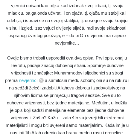
vjernici opisani kao biljka kad izdanak svoj izbaci, tj. svoju
mladicu, pa ga onda učvrsti, i on ojača, tj. ojača mu stabljika i
odeblja, i ispravi se na svojoj stabljici, tj. dosegne svoju krajnju
visinu i izgled, izazivajući divljenje sijačā, radi svoje skladnosti i
uspranog čvrstog položaja, e – da bi On s vjernicima najedio
nevjernike…
Ovdje bismo trebali usporediti ova dva opisa. Prvi opis, onaj u
Tevratu, pridaje značaj duhovnoj strani. Spominje duhovne
vrijednosti i značajke: Muhammedovi sljedbenici su strogi
prema
nevjernici
a samilosni među sobom; oni su na ruku'u i
na sedždi želeći zadobiti Allahovu dobrotu i zadovoljstvo; na
njihovim licima se primjećuju tragovi sedžde. Sve su to
duhovne vrijednosti, bez ijedne materijalne. Međutim, u Indžilu
je opis koji sadrži materijalne elemente bez ijedne duhovne
vrijednosti. Zašto? Kažu – zato što su jevreji bili ekstremni
materijalisti i mogu biti uvjereni samo materijalnim. Kada im je u
pustinji Tih Allah odredio kao hranu mednu rosu i prepelice,