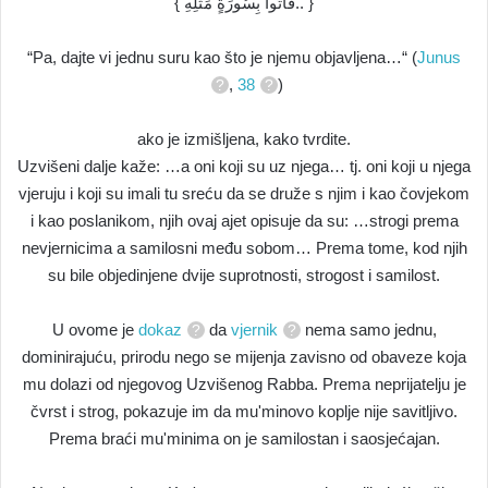
{ فَأْتُواْ بِسُورَةٍ مِّثْلِهِ.. }
“Pa, dajte vi jednu suru kao što je njemu objavljena…“ (
Junus
,
38
)
ako je izmišljena, kako tvrdite.
Uzvišeni dalje kaže: …a oni koji su uz njega… tj. oni koji u njega
vjeruju i koji su imali tu sreću da se druže s njim i kao čovjekom
i kao poslanikom, njih ovaj ajet opisuje da su: …strogi prema
nevjernicima a samilosni među sobom… Prema tome, kod njih
su bile objedinjene dvije suprotnosti, strogost i samilost.
U ovome je
dokaz
da
vjernik
nema samo jednu,
dominirajuću, prirodu nego se mijenja zavisno od obaveze koja
mu dolazi od njegovog Uzvišenog Rabba. Prema neprijatelju je
čvrst i strog, pokazuje im da mu'minovo koplje nije savitljivo.
Prema braći mu'minima on je samilostan i saosjećajan.