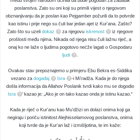
među svojim narodom učinila da bude pogodan za zadatak
poslanstva. Zato su oni koji su primili vijest o njegovom
obznanjivanju da je poslan kao Pejgamber požurili da to potvrde
kao istinu i prije nego su čuli bar jedan ajet iz Kur'ana. Zašto?
Zato što su uzeli
dokaz
za njegovu
iskrenost
iz njegove
prošlosti među njima. Nikada od njega nisu čuli lažnu riječ, a
onaj ko ne laže o ljudima pogotovo nećže lagati o Gospodaru
ljudi
.
Ovakav stav prepoznajemo u primjeru Ebu Bekra es-Siddika
vezano za
događaj
Isra
-i Mi'radža. Kada je do njega
došla informacija da Allahov Poslanik tvrdi kako mu se dogodio
Isra
’ kazao je: „Ako je on tako kazao onda je istinu kazao.“
Kada je riječ o Kur'anu kao Mu'džizi on dolazi onima koji ga
negiraju i poriču istinitost Alejhisselamovog poslanstva, onima
koji tvrde da je Kur'an laž i izmišljotina, te im kaže: