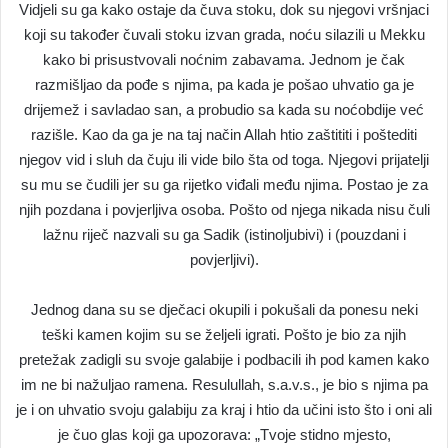
Vidjeli su ga kako ostaje da čuva stoku, dok su njegovi vršnjaci
koji su također čuvali stoku izvan grada, noću silazili u Mekku
kako bi prisustvovali noćnim zabavama. Jednom je čak
razmišljao da pođe s njima, pa kada je pošao uhvatio ga je
drijemež i savladao san, a probudio sa kada su noćobdije već
razišle. Kao da ga je na taj način Allah htio zaštititi i poštediti
njegov vid i sluh da čuju ili vide bilo šta od toga. Njegovi prijatelji
su mu se čudili jer su ga rijetko viđali među njima. Postao je za
njih pozdana i povjerljiva osoba. Pošto od njega nikada nisu čuli
lažnu riječ nazvali su ga Sadik (istinoljubivi) i (pouzdani i
povjerljivi).
Jednog dana su se dječaci okupili i pokušali da ponesu neki
teški kamen kojim su se željeli igrati. Pošto je bio za njih
pretežak zadigli su svoje galabije i podbacili ih pod kamen kako
im ne bi nažuljao ramena. Resulullah, s.a.v.s., je bio s njima pa
je i on uhvatio svoju galabiju za kraj i htio da učini isto što i oni ali
je čuo glas koji ga upozorava: „Tvoje stidno mjesto,