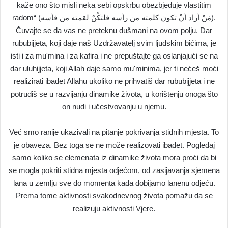
kaže ono što misli neka sebi opskrbu obezbjeđuje vlastitim
radom“ (مَنْ أراد أنْ تكون كلمته من رأسه فلتكُنْ لقمته من فأسه).
Čuvajte se da vas ne preteknu dušmani na ovom polju. Dar
rububijjeta, koji daje naš Uzdržavatelj svim ljudskim bićima, je
isti i za mu'mina i za kafira i ne prepuštajte ga oslanjajući se na
dar uluhijjeta, koji Allah daje samo mu'minima, jer ti nećeš moći
realizirati ibadet Allahu ukoliko ne prihvatiš dar rububijjeta i ne
potrudiš se u razvijanju dinamike života, u korištenju onoga što
on nudi i učestvovanju u njemu.
Već smo ranije ukazivali na pitanje pokrivanja stidnih mjesta. To
je obaveza. Bez toga se ne može realizovati ibadet. Pogledaj
samo koliko se elemenata iz dinamike života mora proći da bi
se mogla pokriti stidna mjesta odjećom, od zasijavanja sjemena
lana u zemlju sve do momenta kada dobijamo lanenu odjeću.
Prema tome aktivnosti svakodnevnog života pomažu da se
realizuju aktivnosti Vjere.