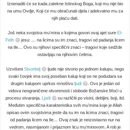
Iznenaditi će se kada zatekne Istinskog Boga, koji mu nije bio
na umu Ovdje, Koji će mu obračunati djela i adekvatno mu za
njih plaću dati.
Još neka svojstva mu'mina o kojima govori ovaj ajet sure
El-
Feth
jesu: … na licima su im znaci, tragovi od padanja licem
na tle… Ovo su njihovi specifični znaci – tragovi koje sedžde
ostavljaju na njihovim čelima.
Uzvišeni
Stvoritelj
ljude nije stvorio po jednom kalupu, nego
svaki čovjek ima svoj poseban kalup koji se ne podudara sa
drugim kalupom uprkos mnoštvu
ljudi
. Ovo je jedan od
vidova neograničene otvorenosti i slobode Božanske Moći u
procesu stvaranja.
Ljudi
su različiti po visini, debljini, boji, itd.
Međutim specifična karakteristika svih mu'mina koje je Allah
opisao ovim svojstvima jeste da su im na licima znaci, tragovi
od padanja licem na tle… Ovaj znak je neizostavno nur na
vedrom, nasmijanom i prijaznom licu mu'minovom. A rob je