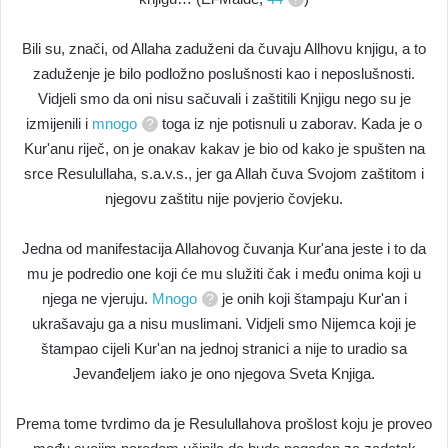
Bili su, znači, od Allaha zaduženi da čuvaju Allhovu knjigu, a to
zaduženje je bilo podložno poslušnosti kao i neposlušnosti.
Vidjeli smo da oni nisu sačuvali i zaštitili Knjigu nego su je
izmijenili i
mnogo
toga iz nje potisnuli u zaborav. Kada je o
Kur'anu riječ, on je onakav kakav je bio od kako je spušten na
srce Resulullaha, s.a.v.s., jer ga Allah čuva Svojom zaštitom i
njegovu zaštitu nije povjerio čovjeku.
Jedna od manifestacija Allahovog čuvanja Kur'ana jeste i to da
mu je podredio one koji će mu služiti čak i među onima koji u
njega ne vjeruju.
Mnogo
je onih koji štampaju Kur'an i
ukrašavaju ga a nisu muslimani. Vidjeli smo Nijemca koji je
štampao cijeli Kur'an na jednoj stranici a nije to uradio sa
Jevanđeljem iako je ono njegova Sveta Knjiga.
Prema tome tvrdimo da je Resulullahova prošlost koju je proveo