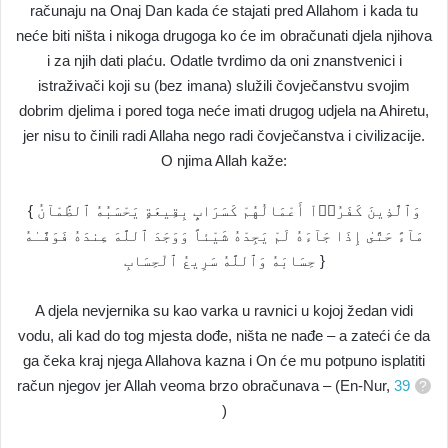
računaju na Onaj Dan kada će stajati pred Allahom i kada tu
neće biti ništa i nikoga drugoga ko će im obračunati djela njihova
i za njih dati plaću. Odatle tvrdimo da oni znanstvenici i
istraživači koji su (bez imana) služili čovječanstvu svojim
dobrim djelima i pored toga neće imati drugog udjela na Ahiretu,
jer nisu to činili radi Allaha nego radi čovječanstva i civilizacije.
O njima Allah kaže:
{ وَٱلَّذِينَ كَفَرُوۤاْ أَعْمَالُهُمْ كَسَرَابٍ بِقِيعَةٍ يَحْسَبُهُ ٱلظَّمْآنُ
مَآءً حَتَّىٰ إِذَا جَآءَهُ لَمْ يَجِدْهُ شَيْئاً وَوَجَدَ ٱللَّهَ عِندَهُ فَوَفَّـٰهُ
حِسَابَهُ وَٱللَّهُ سَرِيعُ ٱلْحِسَابِ }
A djela nevjernika su kao varka u ravnici u kojoj žedan vidi
vodu, ali kad do tog mjesta dođe, ništa ne nađe – a zateći će da
ga čeka kraj njega Allahova kazna i On će mu potpuno isplatiti
račun njegov jer Allah veoma brzo obračunava – (En-Nur,
39
)