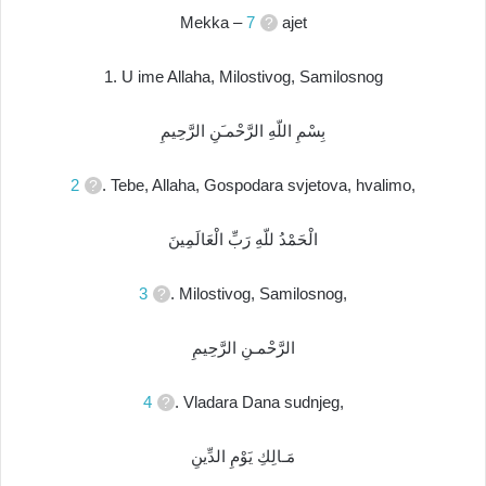
Mekka –
7
ajet
1. U ime Allaha, Milostivog, Samilosnog
بِسْمِ اللّهِ الرَّحْمـَنِ الرَّحِيمِ
2
. Tebe, Allaha, Gospodara svjetova, hvalimo,
الْحَمْدُ للّهِ رَبِّ الْعَالَمِينَ
3
. Milostivog, Samilosnog,
الرَّحْمـنِ الرَّحِيمِ
4
. Vladara Dana sudnjeg,
مَـالِكِ يَوْمِ الدِّينِ