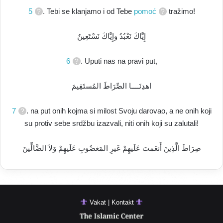
5
. Tebi se klanjamo i od Tebe
pomoć
tražimo!
إِيَّاكَ نَعْبُدُ وإِيَّاكَ نَسْتَعِينُ
6
. Uputi nas na pravi put,
اهدِنَــــا الصِّرَاطَ المُستَقِيمَ
7
. na put onih kojma si milost Svoju darovao, a ne onih koji
su protiv sebe srdžbu izazvali, niti onih koji su zalutali!
صِرَاطَ الَّذِينَ أَنعَمتَ عَلَيهِمْ غَيرِ المَغضُوبِ عَلَيهِمْ وَلاَ الضَّالِّينَ
Vakat | Kontakt