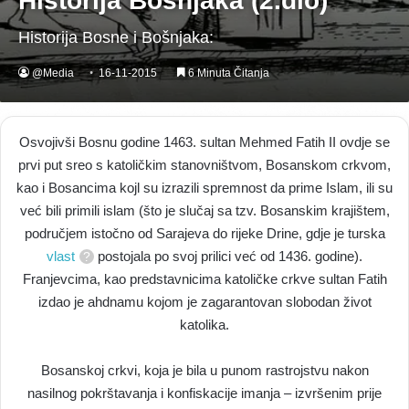
Historija Bošnjaka (2.dio)
Historija Bosne i Bošnjaka:
@Media
16-11-2015
6 Minuta Čitanja
Osvojivši Bosnu godine 1463. sultan Mehmed Fatih II ovdje se
prvi put sreo s katoličkim stanovništvom, Bosanskom crkvom,
kao i Bosancima kojl su izrazili spremnost da prime Islam, ili su
već bili primili islam (što je slučaj sa tzv. Bosanskim krajištem,
područjem istočno od Sarajeva do rijeke Drine, gdje je turska
vlast
postojala po svoj prilici već od 1436. godine).
Franjevcima, kao predstavnicima katoličke crkve sultan Fatih
izdao je ahdnamu kojom je zagarantovan slobodan život
katolika.
Bosanskoj crkvi, koja je bila u punom rastrojstvu nakon
nasilnog pokrštavanja i konfiskacije imanja – izvršenim prije