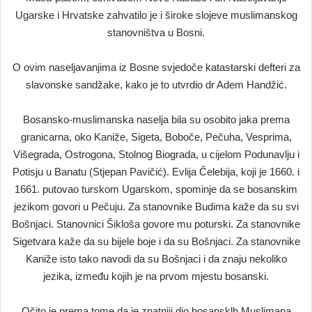
Ugarske i Hrvatske zahvatilo je i široke slojeve muslimanskog
stanovništva u Bosni.
O ovim naseljavanjima iz Bosne svjedoče katastarski defteri za
slavonske sandžake, kako je to utvrdio dr Adem Handžić.
Bosansko-muslimanska naselja bila su osobito jaka prema
granicarna, oko Kaniže, Sigeta, Boboče, Pečuha, Vesprima,
Višegrada, Ostrogona, Stolnog Biograda, u cijelom Podunavlju i
Potisju u Banatu (Stjepan Pavičić). Evlija Čelebija, koji je 1660. i
1661. putovao turskom Ugarskom, spominje da se bosanskim
jezikom govori u Pečuju. Za stanovnike Budima kaže da su svi
Bošnjaci. Stanovnici Šikloša govore mu poturski. Za stanovnike
Sigetvara kaže da su bijele boje i da su Bošnjaci. Za stanovnike
Kaniže isto tako navodi da su Bošnjaci i da znaju nekoliko
jezika, između kojih je na prvom mjestu bosanski.
Očito je prema tome da je znatniji dio bosansklh Muslimana