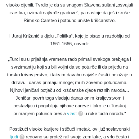
visoko cijenili. Tvrdio je da su snagom Slavena sultani „osvajali
carstva, uzimali najtvrđe gradove“, pa nastoje da još i sruše
Rimsko Carstvo i potpuno unište krišćanstvo.
I Juraj Križanić u djelu „Politlka“, koje je pisao u razdoblju od
1661-1666, navodi:
„Turci su u prijašnja vremena rado primali svakoga prebjega i
svrzimantiju koji su bili voljni da se poturče ili da prijeđu na
tursko krivovjerstvo, i takvim davahu najviše časti i položaje u
državi. I danas primaju mnoge; mi ih zovemo poturicama.
Njihovi jeničari potječu od kršćanske djece raznih naroda…
Jeničari povrh toga vladaju danas onim kraljevstvom i
postavljaju i pogubljuju njihove careve i tako je u Turskoj
primanjem poturica prešla
vlast
u ruke tuđih naroda.“
Postižući visoke karijere i stičući imetak, ovi južnoslavenski
ljudi
redovno su protežirall svoje zemljake, a vrlo često i