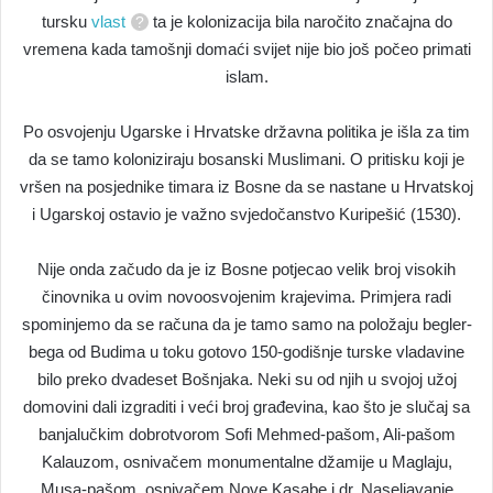
tursku
vlast
ta je kolonizacija bila naročito značajna do
vremena kada tamošnji domaći svijet nije bio još počeo primati
islam.
Po osvojenju Ugarske i Hrvatske državna politika je išla za tim
da se tamo koloniziraju bosanski Muslimani. O pritisku koji je
vršen na posjednike timara iz Bosne da se nastane u Hrvatskoj
i Ugarskoj ostavio je važno svjedočanstvo Kuripešić (1530).
Nije onda začudo da je iz Bosne potjecao velik broj visokih
činovnika u ovim novoosvojenim krajevima. Primjera radi
spominjemo da se računa da je tamo samo na položaju begler-
bega od Budima u toku gotovo 150-godišnje turske vladavine
bilo preko dvadeset Bošnjaka. Neki su od njih u svojoj užoj
domovini dali izgraditi i veći broj građevina, kao što je slučaj sa
banjalučkim dobrotvorom Sofi Mehmed-pašom, Ali-pašom
Kalauzom, osnivačem monumentalne džamije u Maglaju,
Musa-pašom, osnivačem Nove Kasabe i dr. Naseljavanje