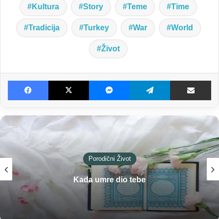
Kultura
Story
Teme
Time
Tradicija
Turkey
War
World
Život
Facebook
X
Messenger
Telegram
Dijeljenje E-poštom
Historijske Teme
Ruski genocid na Kavkazu