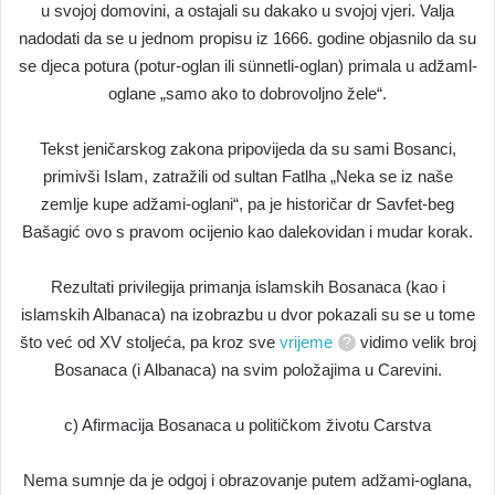
u svojoj domovini, a ostajali su dakako u svojoj vjeri. Valja
nadodati da se u jednom propisu iz 1666. godine objasnilo da su
se djeca potura (potur-oglan ili sünnetli-oglan) primala u adžaml-
oglane „samo ako to dobrovoljno žele“.
Tekst jeničarskog zakona pripovijeda da su sami Bosanci,
primivši Islam, zatražili od sultan Fatlha „Neka se iz naše
zemlje kupe adžami-oglani“, pa je historičar dr Savfet-beg
Bašagić ovo s pravom ocijenio kao dalekovidan i mudar korak.
Rezultati privilegija primanja islamskih Bosanaca (kao i
islamskih Albanaca) na izobrazbu u dvor pokazali su se u tome
što već od XV stoljeća, pa kroz sve
vrijeme
vidimo velik broj
Bosanaca (i Albanaca) na svim položajima u Carevini.
c) Afirmacija Bosanaca u političkom životu Carstva
Nema sumnje da je odgoj i obrazovanje putem adžami-oglana,