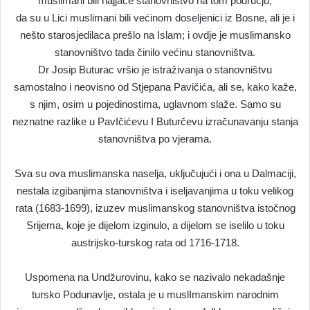
muslimani bili najjače stanovništvo na tom području;
da su u Lici muslimani bili većinom doseljenici iz Bosne, ali je i
nešto starosjedilaca prešlo na Islam; i ovdje je muslimansko
stanovništvo tada činilo većinu stanovništva.
Dr Josip Buturac vršio je istraživanja o stanovništvu
samostalno i neovisno od Stjepana Pavičića, ali se, kako kaže,
s njim, osim u pojedinostima, uglavnom slaže. Samo su
neznatne razlike u PavIčićevu I Buturčevu izračunavanju stanja
stanovništva po vjerama.
Sva su ova muslimanska naselja, uključujući i ona u Dalmaciji,
nestala izgibanjima stanovništva i iseljavanjima u toku velikog
rata (1683-1699), izuzev muslimanskog stanovništva istočnog
Srijema, koje je dijelom izginulo, a dijelom se iselilo u toku
austrijsko-turskog rata od 1716-1718.
Uspomena na Undžurovinu, kako se nazivalo nekadašnje
tursko Podunavlje, ostala je u muslImanskim narodnim