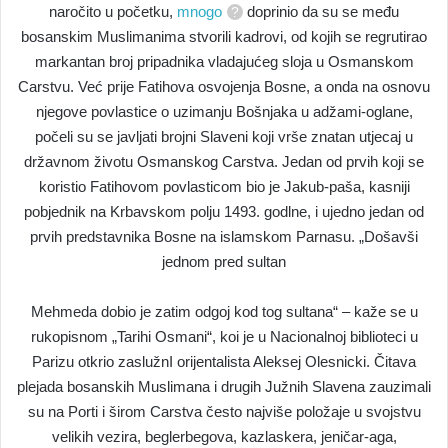
naročito u početku,
mnogo
doprinio da su se među
bosanskim Muslimanima stvorili kadrovi, od kojih se regrutirao
markantan broj pripadnika vladajućeg sloja u Osmanskom
Carstvu. Već prije Fatihova osvojenja Bosne, a onda na osnovu
njegove povlastice o uzimanju Bošnjaka u adžami-oglane,
počeli su se javljati brojni Slaveni koji vrše znatan utjecaj u
državnom životu Osmanskog Carstva. Jedan od prvih koji se
koristio Fatihovom povlasticom bio je Jakub-paša, kasniji
pobjednik na Krbavskom polju 1493. godlne, i ujedno jedan od
prvih predstavnika Bosne na islamskom Parnasu. „Došavši
jednom pred sultan
Mehmeda dobio je zatim odgoj kod tog sultana“ – kaže se u
rukopisnom „Tarihi Osmani“, koi je u Nacionalnoj biblioteci u
Parizu otkrio zaslužnI orijentalista Aleksej Olesnicki. Čitava
plejada bosanskih Muslimana i drugih Južnih Slavena zauzimali
su na Porti i širom Carstva često najviše položaje u svojstvu
velikih vezira, beglerbegova, kazlaskera, jeničar-aga,