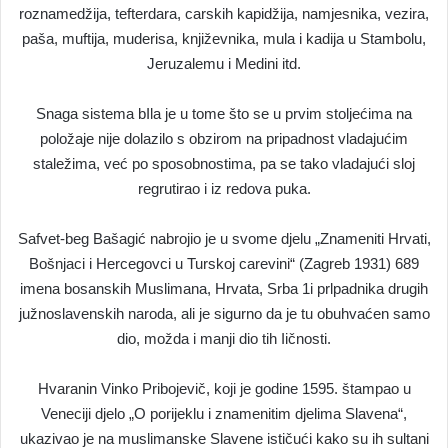
roznamedžija, tefterdara, carskih kapidžija, namjesnika, vezira,
paša, muftija, muderisa, književnika, mula i kadija u Stambolu,
Jeruzalemu i Medini itd.
Snaga sistema bIla je u tome što se u prvim stoljećima na
položaje nije dolazilo s obzirom na pripadnost vladajućim
staležima, već po sposobnostima, pa se tako vladajući sloj
regrutirao i iz redova puka.
Safvet-beg Bašagić nabrojio je u svome djelu „Znameniti Hrvati,
Bošnjaci i Hercegovci u Turskoj carevini“ (Zagreb 1931) 689
imena bosanskih Muslimana, Hrvata, Srba 1i prlpadnika drugih
južnoslavenskih naroda, ali je sigurno da je tu obuhvaćen samo
dio, možda i manji dio tih Iičnosti.
Hvaranin Vinko Pribojevič, koji je godine 1595. štampao u
Veneciji djelo „O porijeklu i znamenitim djelima Slavena“,
ukazivao je na muslimanske Slavene ističući kako su ih sultani