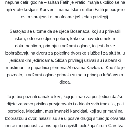
nepune četiri godine – sultan Fatih je vratio imanja ukoliko se na
njih vrate krstjani. Konvertitima na Islam sultan Fatih je podijelio
osim sarajevske muafname još jedan privilegij.
Sastojao se u tome da se djeca Bosanaca, koji su prihvatili
islam, odnosno djeca potura, kako se navodi u nekim
dokumentima, primaju u adžami-oglane, to jest da se
izobražavaju na dvoru za pojedine dvorske službe i za službu u
jeničarskim jedinicama. Sličan privilegij uživali su i albanski
muslimani te pripadnici plemena Abaza na Kavkazu. Kao što je
poznato, u adžami-oglane primala su se u principu kršćanska
djeca.
To je bio poznati danak u krvi, koji je imao za posljedicu da /se
dijete zapravo prisilno prevjeravalo i odricalo svih tradiclja, pa i
porodice. Međutim, muslimanski kandidati, koji su primani na
lzobrazbu u dvor, nalazili su se u posve drugoj situacijli: otvarala
im se mogućnost za pristup do najvišlh položaja širom Carstva i