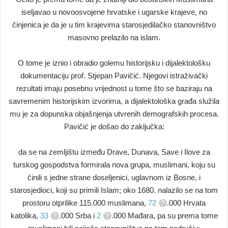
iseljavao u novoosvojene hrvatske i ugarske krajeve, no
činjenica je da je u tim krajevima starosjedilačko stanovništvo
masovno prelazilo na islam.
O tome je iznio i obradio golemu historijsku i dijalektološku
dokumentaciju prof. Stjepan Pavičić. Njegovi istraživački
rezultati imaju posebnu vrijednost u tome što se baziraju na
savremenim historijskim izvorima, a dijalektološka građa služila
mu je za dopunska objašnjenja utvrenih demografskih procesa.
Pavičić je došao do zaključka:
da se na zemljištu između Drave, Dunava, Save i Ilove za
turskog gospodstva formirala nova grupa, muslimani, koju su
činili s jedne strane doseljenici, uglavnom iz Bosne, i
starosjedioci, koji su primili Islam; oko 1680. nalazilo se na tom
prostoru otprilike 115.000 muslimana,
72
.000 Hrvata
katolika,
33
.000 Srba i
2
.000 Mađara, pa su prema tome