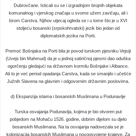
Dubrovčane. Isticali su se i izgradnjom brojnih objekata
komunalnog i vjerskog značaja u svome užem zavičaju, ali i
širom Carstva. Njihov utjecaj ogleda se i u tome što je u XVI
stoljeću bosanski (srpskohrvatski) jezik bio jedan od
diplomatskih jezika na Porti.
Premoć Bošnjaka na Porti bila je povod turskom pjesniku Vejsiji
(Uvejs bin Mahmud) da je u jednoj satiričnoj pjesmi dao oduška
ogorčenju gledajući na državnom kormilu Bošnjake i Albance.
Ali to je već period opadanja Carstva, kada se smanjilo i učešće
Južnih Slavena na glavnim i odgovornim državnim poslovima.
d) Ekspanzija islama i bosanskih Muslimana u Podunavlje
Turska osvajanja Podunavlja, kojima je bio otvoren put
pobjedom na Mohaču 1526. godine, dobrim dijelom su djelo
bosanskih Muslimana. Na ta osvajanja nadovezala se je
kolonizacija bosanskih Muslimana u novoosvojene krajeve. Za