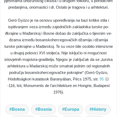
pjesmama undžurskog ciklusa i u drugom folkloru, u porodičnim
predanjima, onomastici i dr. Ostalo je tragova i u arhitekturi.
Gerö Gyözo je na osnovu upoređivanja na bazi kritike stila i
ispitivanjem veza između zajedničkih zakladnika turske po-
đkrajine u Mađarskoj i Bosne došao do zaključka o tijesnim ve-
đzama između bosanskohercegovačkih džamija i džamija
turske pokrajine u Mađarskoj. Te su veze bile osobito intenzivne
u drugoj polovici XVI stoljeća. Nije isključio ni mogućnost
istovjetnih majstora-graditelja. Njegov je zaključak da se „turska
arhitektura u Madarskoj može smatrati jednim od regionalnih
područja bosanskohercegovačke pokrajine“ (Gerö Gyözo,
Hódoltságkori kutatások Baranyában, Pécs 1975, str.
95
-116, lsti, Monuments de l’architekture en Hongrie, Budapest
1976).
Bosna
Bosnia
Europa
History