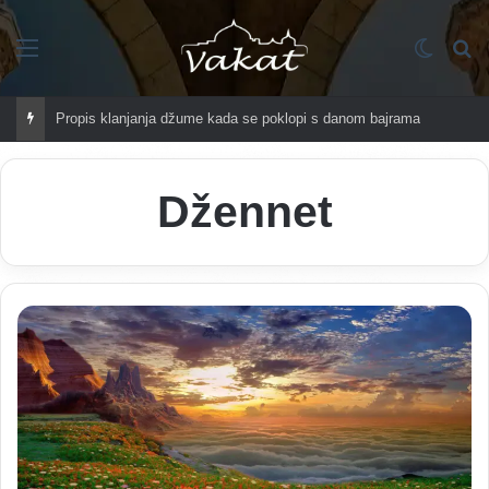
Imenik
Switch
Tr
Propis klanjanja džume kada se poklopi s danom bajrama
Džennet