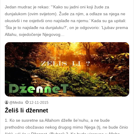
Jedan mudrac je rekao: “‘Kako su jadni oni koji žude za
dunjalukom (ovim svijetom). Žude za njim, a odlaze sa njega ne
okusivši i ne osjetivši ono najslađe na njemu.’ Kada su ga upitali:
‘Šta je to najslađe na dunjaluku?’, on je odgovorio: ‘Ljubav prema
Allahu, svjedočenje Njegovog…
@Media
12-11-2015
Želiš li džennet
1. Ko se susretne sa Allahom dželle še'nuhu, a ne bude
prethodno obožavao nekog drugog mimo Njega (tj, ne bude činio