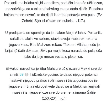
Poslanik, sallallahu alejhi ve sellem, podučio kako će učiti ezan,
upozorivši ga da u toku sabahskog ezana doda riječi: ”Essalatu
hajrun minen-nevm”, te da riječi ikameta ponavlja dva puta. (Ez-
Zehebi, Sijer el-e'alam en-nubela, II/117.)
U predajama se spominje da je, nakon što je Allahov Poslanik,
sallallahu alejhi ve sellem, stavio svoju mubarek ruku na
njegovu kosu, Ebu Mahzure rekao: ”Tako mi Allaha, neću je
brijati (šišati) dok sam živ”, pa mu je kosa narasla do pola leđa
tako da ju je morao vezati u pletenicu.
El-Vakidi navodi da je Ebu Mahzure učio ezan u Mekki sve do
smrti,
59
. hidžretske godine, te da su njegovi potomci
nastavili njegovu praksu i bili muezini trista godina poslije
njegove smrti, a neki opet vele da su se u Mekki smjenjivali
muezini iz njegove loze sve do vremena imama Šafije
(150.-204. h.g.)