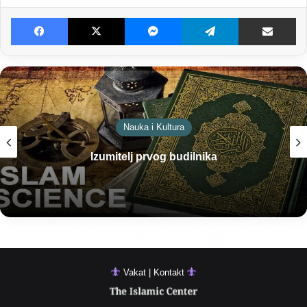
Facebook
X
Messenger
Telegram
Dijeljenje E-poštom
Nauka i Kultura
Izumitelj prvog budilnika
Vakat | Kontakt