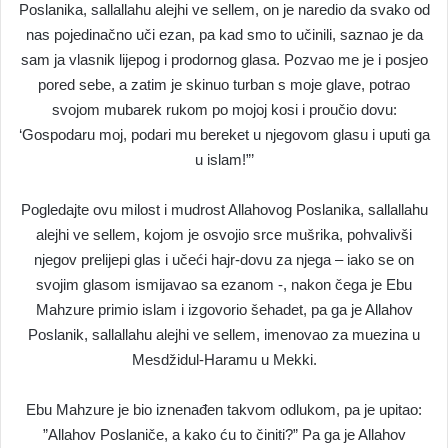
Poslanika, sallallahu alejhi ve sellem, on je naredio da svako od
nas pojedinačno uči ezan, pa kad smo to učinili, saznao je da
sam ja vlasnik lijepog i prodornog glasa. Pozvao me je i posjeo
pored sebe, a zatim je skinuo turban s moje glave, potrao
svojom mubarek rukom po mojoj kosi i proučio dovu:
‘Gospodaru moj, podari mu bereket u njegovom glasu i uputi ga
u islam!”’
Pogledajte ovu milost i mudrost Allahovog Poslanika, sallallahu
alejhi ve sellem, kojom je osvojio srce mušrika, pohvalivši
njegov prelijepi glas i učeći hajr-dovu za njega – iako se on
svojim glasom ismijavao sa ezanom -, nakon čega je Ebu
Mahzure primio islam i izgovorio šehadet, pa ga je Allahov
Poslanik, sallallahu alejhi ve sellem, imenovao za muezina u
Mesdžidul-Haramu u Mekki.
Ebu Mahzure je bio iznenađen takvom odlukom, pa je upitao:
”Allahov Poslaniče, a kako ću to činiti?” Pa ga je Allahov