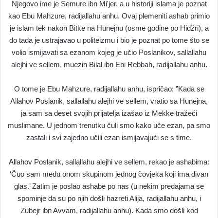
Njegovo ime je Semure ibn Mi'jer, a u historiji islama je poznat
kao Ebu Mahzure, radijallahu anhu. Ovaj plemeniti ashab primio
je islam tek nakon Bitke na Hunejnu (osme godine po Hidžri), a
do tada je ustrajavao u politeizmu i bio je poznat po tome što se
volio ismijavati sa ezanom kojeg je učio Poslanikov, sallallahu
alejhi ve sellem, muezin Bilal ibn Ebi Rebbah, radijallahu anhu.
O tome je Ebu Mahzure, radijallahu anhu, ispričao: ”Kada se
Allahov Poslanik, sallallahu alejhi ve sellem, vratio sa Hunejna,
ja sam sa deset svojih prijatelja izašao iz Mekke tražeći
muslimane. U jednom trenutku čuli smo kako uče ezan, pa smo
zastali i svi zajedno učili ezan ismijavajući se s time.
Allahov Poslanik, sallallahu alejhi ve sellem, rekao je ashabima:
‘Čuo sam među onom skupinom jednog čovjeka koji ima divan
glas.’ Zatim je poslao ashabe po nas (u nekim predajama se
spominje da su po njih došli hazreti Alija, radijallahu anhu, i
Zubejr ibn Avvam, radijallahu anhu). Kada smo došli kod