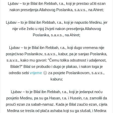
Ljubav – to je Bilal ibn Rebbah, r.a., koji je prestao učiti ezan
nakon preseljenja Allahovog Poslanika, s.a.v.s., na Ahiret;
Ljubav – to je Bilal ibn Rebbah, r.a., koji je napustio Medinu, jer
nije više želio u njoj živjeti nakon preseljenja Allahovog
Poslanika, s.a.v.s., na Ahiret;
Ljubav – to je Bilal ibn Rebbah, r.a., koji dugo vremena nije
posjećivao Poslanikov, s.a.v.s., kabur, pa je sanjao Poslanika,
s.a.v.s., kako mu govori: ”Čemu tolika odsutnost i udaljenost,
Bilale?” Bilal se probudio i dugo je plakao, i nakon toga je
odredio sebi
vrijeme
za posjete Poslanikovom, s.a.v.s.,
kaburu;
Ljubav – to je Bilal ibn Rebbah, r.a., koji je jedanput noću
posjetio Medinu, pa su ga Hasan, r.a. i Husein, r.a. zamolili da
prouči ezan za sabah-namaz. Kada je Bilal zaučio ezan, cijela
Medina se tresla od plača ashaba koji su ga slušali, i Medina