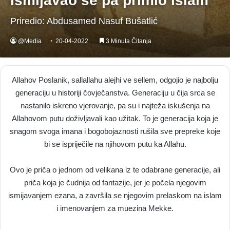
Ismijavao se pa primio islam
Priredio: Abdusamed Nasuf Bušatlić
@Media
20-04-2022
3 Minuta Čitanja
Allahov Poslanik, sallallahu alejhi ve sellem, odgojio je najbolju
generaciju u historiji čovječanstva. Generaciju u čija srca se
nastanilo iskreno vjerovanje, pa su i najteža iskušenja na
Allahovom putu doživljavali kao užitak. To je generacija koja je
snagom svoga imana i bogobojaznosti rušila sve prepreke koje
bi se ispriječile na njihovom putu ka Allahu.
Ovo je priča o jednom od velikana iz te odabrane generacije, ali
priča koja je čudnija od fantazije, jer je počela njegovim
ismijavanjem ezana, a završila se njegovim prelaskom na islam
i imenovanjem za muezina Mekke.