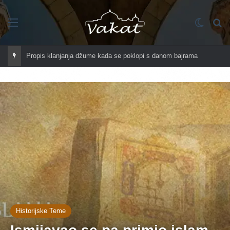
Imenik
Switch
Tr
Propis klanjanja džume kada se poklopi s danom bajrama
Historijske Teme