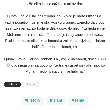
više nikada nije doživjela takav dan.
Ljubav – to je Bilal ibn Rebbah, r.a., kojeg je halifa Omer, r.a.,
kad je posjetio muslimansku vojsku u Šamu, zamolio da prouči
ezan za namaz, pa kada je Bilal došao do riječi: ”Ešhedu enne
Muhammeden resulullah!”, zastao je i zagrcnuo se od plača.
Bilal je rasplako cijelu muslimansku vojsku, a najviše je plakao
halifa Omer ibnul-Hattab, r.a.
Ljubav – to je Bilal ibn Rebbah, r.a., koji je na samrti, dok su
ljudi
oko njega plakali, govorio: ”Sutra je susret sa voljenima, sa
Muhammedom, s.a.v.s., i ashabima.”
Izvor
Source
History
Islam
Teme