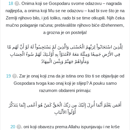
18
. Onima koji se Gospodaru svome odazovu – nagrada
najljepša, a onima koji Mu se ne odazovu – kad bi sve što je na
Zemlji njihovo bilo, i još toliko, rado bi se time otkupili. Njih čeka
mučno polaganje računa; prebivalište njihovo biće džehennem,
a grozna je on postelja!
لِلَّذِينَ اسْتَجَابُواْ لِرَبِّهِمُ الْحُسْنَى وَالَّذِينَ لَمْ يَسْتَجِيبُواْ لَهُ لَوْ أَنَّ لَهُم مَّا
فِي الأَرْضِ جَمِيعًا وَمِثْلَهُ مَعَهُ لاَفْتَدَوْاْ بِهِ أُوْلَـئِكَ لَهُمْ سُوءُ الْحِسَابِ
وَمَأْوَاهُمْ جَهَنَّمُ وَبِئْسَ الْمِهَادُ
19
. Zar je onaj koji zna da je istina ono što ti se objavljuje od
Gospodara tvoga kao onaj koji je slijep? A pouku samo
razumom obdareni primaju:
أَفَمَن يَعْلَمُ أَنَّمَا أُنزِلَ إِلَيْكَ مِن رَبِّكَ الْحَقُّ كَمَنْ هُوَ أَعْمَى إِنَّمَا يَتَذَكَّرُ
أُوْلُواْ الأَلْبَابِ
20
. oni koji obavezu prema Allahu ispunjavaju i ne krše