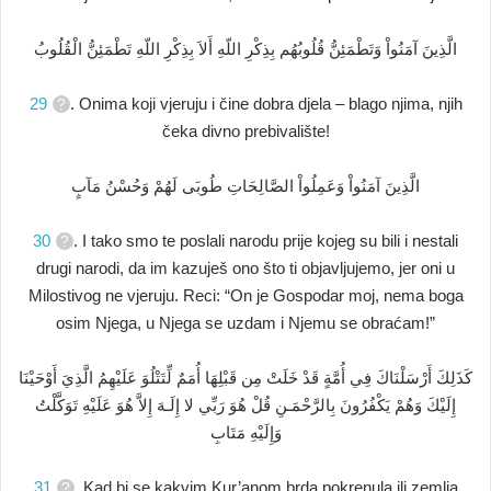
الَّذِينَ آمَنُواْ وَتَطْمَئِنُّ قُلُوبُهُم بِذِكْرِ اللّهِ أَلاَ بِذِكْرِ اللّهِ تَطْمَئِنُّ الْقُلُوبُ
29
. Onima koji vjeruju i čine dobra djela – blago njima, njih
čeka divno prebivalište!
الَّذِينَ آمَنُواْ وَعَمِلُواْ الصَّالِحَاتِ طُوبَى لَهُمْ وَحُسْنُ مَآبٍ
30
. I tako smo te poslali narodu prije kojeg su bili i nestali
drugi narodi, da im kazuješ ono što ti objavljujemo, jer oni u
Milostivog ne vjeruju. Reci: “On je Gospodar moj, nema boga
osim Njega, u Njega se uzdam i Njemu se obraćam!”
كَذَلِكَ أَرْسَلْنَاكَ فِي أُمَّةٍ قَدْ خَلَتْ مِن قَبْلِهَا أُمَمٌ لِّتَتْلُوَ عَلَيْهِمُ الَّذِيَ أَوْحَيْنَا
إِلَيْكَ وَهُمْ يَكْفُرُونَ بِالرَّحْمَـنِ قُلْ هُوَ رَبِّي لا إِلَـهَ إِلاَّ هُوَ عَلَيْهِ تَوَكَّلْتُ
وَإِلَيْهِ مَتَابِ
31
. Kad bi se kakvim Kur’anom brda pokrenula ili zemlja