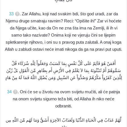
33
. Zar Allahu, koji nad svakim bdi, što god uradi, zar da
Njemu druge smatraju ravnim? Reci: “Opišite ih!” Zar vi hoćete
da Njega učite, kao da On ne zna šta ima na Zemlji, ili ih vi
samo tako nazivate? Onima koji ne vjeruju čini se lijepim
spletkarenje njihovo, i oni su s pravog puta zalutali. A onaj koga
Allah u zabludi ostavi neće imati nikoga da ga na pravi put uputi.
أَفَمَنْ هُوَ قَآئِمٌ عَلَى كُلِّ نَفْسٍ بِمَا كَسَبَتْ وَجَعَلُواْ لِلّهِ شُرَكَاء قُلْ
سَمُّوهُمْ أَمْ تُنَبِّئُونَهُ بِمَا لاَ يَعْلَمُ فِي الأَرْضِ أَم بِظَاهِرٍ مِّنَ الْقَوْلِ بَلْ زُيِّنَ
لِلَّذِينَ كَفَرُواْ مَكْرُهُمْ وَصُدُّواْ عَنِ السَّبِيلِ وَمَن يُضْلِلِ اللّهُ فَمَا لَهُ مِنْ هَادٍ
34
. Oni će se u životu na ovom svijetu mučiti, ali će patnja
na onom svijetu sigurno teža biti, od Allaha ih niko neće
odbraniti.
لَّهُمْ عَذَابٌ فِي الْحَيَاةِ الدُّنْيَا وَلَعَذَابُ الآخِرَةِ أَشَقُّ وَمَا لَهُم مِّنَ اللّهِ مِن