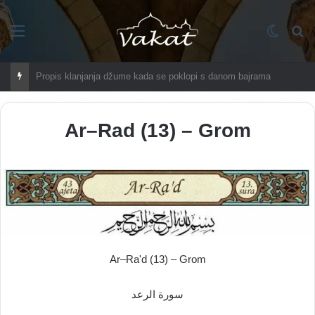
Imenik
Switch
Tr
Čuvajte se griješenja u mjesecu redžebu?
Ar–Rad (13) – Grom
Ar–Ra'd (13) – Grom
سورة الرعد