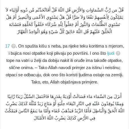
قُلْ مَن رَّبُّ السَّمَاوَاتِ وَالأَرْضِ قُلِ اللّهُ قُلْ أَفَاتَّخَذْتُم مِّن دُونِهِ أَوْلِيَاء لاَ
يَمْلِكُونَ لِأَنفُسِهِمْ نَفْعًا وَلاَ ضَرًّا قُلْ هَلْ يَسْتَوِي الأَعْمَى وَالْبَصِيرُ أَمْ هَلْ
تَسْتَوِي الظُّلُمَاتُ وَالنُّورُ أَمْ جَعَلُواْ لِلّهِ شُرَكَاء خَلَقُواْ كَخَلْقِهِ فَتَشَابَهَ
الْخَلْقُ عَلَيْهِمْ قُلِ اللّهُ خَالِقُ كُلِّ شَيْءٍ وَهُوَ الْوَاحِدُ الْقَهَّارُ
17
. On spušta kišu s neba, pa rijeke teku koritima s mjerom,
i bujica nosi otpatke koji plivaju po površini. I ono što
ljudi
tope na vatri u želji da dobiju nakit ili oruđe ima takođe otpatke,
slične onima. – Tako Allah navodi primjer za istinu i neistinu;
otpaci se odbacuju, dok ono što koristi ljudima ostaje na zemlji.
Tako, eto, Allah objašnjava primjere.
أَنزَلَ مِنَ السَّمَاء مَاء فَسَالَتْ أَوْدِيَةٌ بِقَدَرِهَا فَاحْتَمَلَ السَّيْلُ زَبَدًا رَّابِيًا
وَمِمَّا يُوقِدُونَ عَلَيْهِ فِي النَّارِ ابْتِغَاء حِلْيَةٍ أَوْ مَتَاعٍ زَبَدٌ مِّثْلُهُ كَذَلِكَ يَضْرِبُ
اللّهُ الْحَقَّ وَالْبَاطِلَ فَأَمَّا الزَّبَدُ فَيَذْهَبُ جُفَاء وَأَمَّا مَا يَنفَعُ النَّاسَ فَيَمْكُثُ
فِي الأَرْضِ كَذَلِكَ يَضْرِبُ اللّهُ الأَمْثَالَ