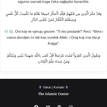
sigurno saznati koga čeka najljepše boravište.
وَقَدْ مَكَرَ الَّذِينَ مِن قَبْلِهِمْ فَلِلّهِ الْمَكْرُ جَمِيعًا يَعْلَمُ مَا تَكْسِبُ كُلُّ نَفْسٍ
وَسَيَعْلَمُ الْكُفَّارُ لِمَنْ عُقْبَى الدَّارِ
43
. Oni koji ne vjeruju govore: “Ti nisi poslanik!” Reci: “Meni i
vama dovoljan će biti kao svedok Allah, i Onaj koji zna šta je
Knjiga”.
وَيَقُولُ الَّذِينَ كَفَرُواْ لَسْتَ مُرْسَلاً قُلْ كَفَى بِاللّهِ شَهِيدًا بَيْنِي وَبَيْنَكُمْ
وَمَنْ عِندَهُ عِلْمُ الْكِتَابِ
Vakat | Kontakt