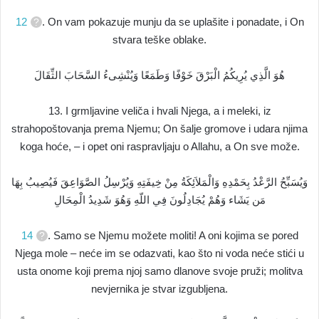
12
. On vam pokazuje munju da se uplašite i ponadate, i On
stvara teške oblake.
هُوَ الَّذِي يُرِيكُمُ الْبَرْقَ خَوْفًا وَطَمَعًا وَيُنْشِىءُ السَّحَابَ الثِّقَالَ
13. I grmljavine veliča i hvali Njega, a i meleki, iz
strahopoštovanja prema Njemu; On šalje gromove i udara njima
koga hoće, – i opet oni raspravljaju o Allahu, a On sve može.
وَيُسَبِّحُ الرَّعْدُ بِحَمْدِهِ وَالْمَلاَئِكَةُ مِنْ خِيفَتِهِ وَيُرْسِلُ الصَّوَاعِقَ فَيُصِيبُ بِهَا
مَن يَشَاء وَهُمْ يُجَادِلُونَ فِي اللّهِ وَهُوَ شَدِيدُ الْمِحَالِ
14
. Samo se Njemu možete moliti! A oni kojima se pored
Njega mole – neće im se odazvati, kao što ni voda neće stići u
usta onome koji prema njoj samo dlanove svoje pruži; molitva
nevjernika je stvar izgubljena.