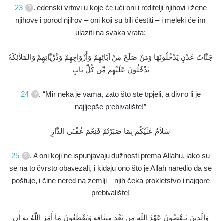
23
. edenski vrtovi u koje će ući oni i roditelji njihovi i žene
njihove i porod njihov – oni koji su bili čestiti – i meleki će im
ulaziti na svaka vrata:
جَنَّاتُ عَدْنٍ يَدْخُلُونَهَا وَمَنْ صَلَحَ مِنْ آبَائِهِمْ وَأَزْوَاجِهِمْ وَذُرِّيَّاتِهِمْ وَالمَلاَئِكَةُ
يَدْخُلُونَ عَلَيْهِم مِّن كُلِّ بَابٍ
24
. “Mir neka je vama, zato što ste trpjeli, a divno li je
najljepše prebivalište!”
سَلاَمٌ عَلَيْكُم بِمَا صَبَرْتُمْ فَنِعْمَ عُقْبَى الدَّارِ
25
. A oni koji ne ispunjavaju dužnosti prema Allahu, iako su
se na to čvrsto obavezali, i kidaju ono što je Allah naredio da se
poštuje, i čine nered na zemlji – njih čeka prokletstvo i najgore
prebivalište!
وَالَّذِينَ يَنقُضُونَ عَهْدَ اللّهِ مِن بَعْدِ مِيثَاقِهِ وَيَقْطَعُونَ مَآ أَمَرَ اللّهُ بِهِ أَن