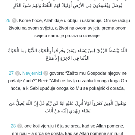
يُوصَلَ وَيُفْسِدُونَ فِي الأَرْضِ أُوْلَئِكَ لَهُمُ اللَّعْنَةُ وَلَهُمْ سُوءُ الدَّارِ
26
. Kome hoće, Allah daje u obilju, i uskraćuje. Oni se raduju
životu na ovom svijetu, a život na ovom svijetu prema onom
svijetu samo je prolazno uživanje.
اللّهُ يَبْسُطُ الرِّزْقَ لِمَنْ يَشَاء وَيَقَدِرُ وَفَرِحُواْ بِالْحَيَاةِ الدُّنْيَا وَمَا الْحَيَاةُ
الدُّنْيَا فِي الآخِرَةِ إِلاَّ مَتَاعٌ
27
.
Nevjernici
govore: “Zašto mu Gospodar njegov ne
pošalje čudo?” Reci: “Allah ostavlja u zabludi onoga koga On
hoće, a k Sebi upućuje onoga ko Mu se pokajnički obraća,
وَيَقُولُ الَّذِينَ كَفَرُواْ لَوْلاَ أُنزِلَ عَلَيْهِ آيَةٌ مِّن رَّبِّهِ قُلْ إِنَّ اللّهَ يُضِلُّ مَن
يَشَاء وَيَهْدِي إِلَيْهِ مَنْ أَنَابَ
28
. one koji vjeruju i čija se srca, kad se Allah pomene,
smiruju – a srca se doista, kad se Allah pomene smiruju!