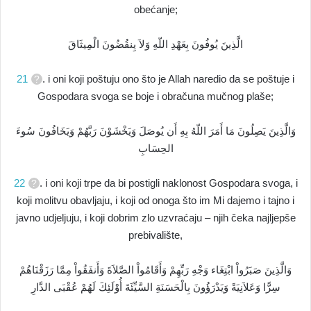
obećanje;
الَّذِينَ يُوفُونَ بِعَهْدِ اللّهِ وَلاَ يِنقُضُونَ الْمِيثَاقَ
21
. i oni koji poštuju ono što je Allah naredio da se poštuje i
Gospodara svoga se boje i obračuna mučnog plaše;
وَالَّذِينَ يَصِلُونَ مَا أَمَرَ اللّهُ بِهِ أَن يُوصَلَ وَيَخْشَوْنَ رَبَّهُمْ وَيَخَافُونَ سُوءَ
الحِسَابِ
22
. i oni koji trpe da bi postigli naklonost Gospodara svoga, i
koji molitvu obavljaju, i koji od onoga što im Mi dajemo i tajno i
javno udjeljuju, i koji dobrim zlo uzvraćaju – njih čeka najljepše
prebivalište,
وَالَّذِينَ صَبَرُواْ ابْتِغَاء وَجْهِ رَبِّهِمْ وَأَقَامُواْ الصَّلاَةَ وَأَنفَقُواْ مِمَّا رَزَقْنَاهُمْ
سِرًّا وَعَلاَنِيَةً وَيَدْرَؤُونَ بِالْحَسَنَةِ السَّيِّئَةَ أُوْلَئِكَ لَهُمْ عُقْبَى الدَّارِ