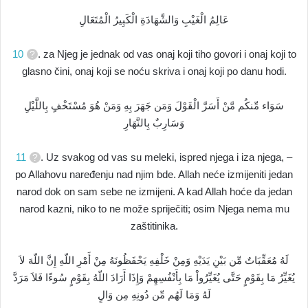
عَالِمُ الْغَيْبِ وَالشَّهَادَةِ الْكَبِيرُ الْمُتَعَالِ
10
. za Njeg je jednak od vas onaj koji tiho govori i onaj koji to
glasno čini, onaj koji se noću skriva i onaj koji po danu hodi.
سَوَاء مِّنكُم مَّنْ أَسَرَّ الْقَوْلَ وَمَن جَهَرَ بِهِ وَمَنْ هُوَ مُسْتَخْفٍ بِاللَّيْلِ
وَسَارِبٌ بِالنَّهَارِ
11
. Uz svakog od vas su meleki, ispred njega i iza njega, –
po Allahovu naređenju nad njim bde. Allah neće izmijeniti jedan
narod dok on sam sebe ne izmijeni. A kad Allah hoće da jedan
narod kazni, niko to ne može spriječiti; osim Njega nema mu
zaštitinika.
لَهُ مُعَقِّبَاتٌ مِّن بَيْنِ يَدَيْهِ وَمِنْ خَلْفِهِ يَحْفَظُونَهُ مِنْ أَمْرِ اللّهِ إِنَّ اللّهَ لاَ
يُغَيِّرُ مَا بِقَوْمٍ حَتَّى يُغَيِّرُواْ مَا بِأَنْفُسِهِمْ وَإِذَا أَرَادَ اللّهُ بِقَوْمٍ سُوءًا فَلاَ مَرَدَّ
لَهُ وَمَا لَهُم مِّن دُونِهِ مِن وَالٍ