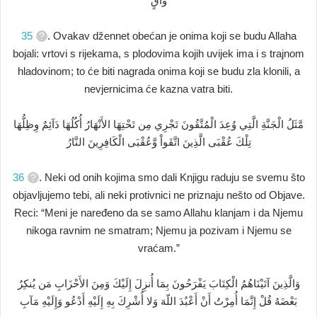
وَاقٍ
35
. Ovakav džennet obećan je onima koji se budu Allaha
bojali: vrtovi s rijekama, s plodovima kojih uvijek ima i s trajnom
hladovinom; to će biti nagrada onima koji se budu zla klonili, a
nevjernicima će kazna vatra biti.
مَّثَلُ الْجَنَّةِ الَّتِي وُعِدَ الْمُتَّقُونَ تَجْرِي مِن تَحْتِهَا الأَنْهَارُ أُكُلُهَا دَآئِمٌ وِظِلُّهَا
تِلْكَ عُقْبَى الَّذِينَ اتَّقَواْ وَّعُقْبَى الْكَافِرِينَ النَّارُ
36
. Neki od onih kojima smo dali Knjigu raduju se svemu što
objavljujemo tebi, ali neki protivnici ne priznaju nešto od Objave.
Reci: “Meni je naređeno da se samo Allahu klanjam i da Njemu
nikoga ravnim ne smatram; Njemu ja pozivam i Njemu se
vraćam.”
وَالَّذِينَ آتَيْنَاهُمُ الْكِتَابَ يَفْرَحُونَ بِمَا أُنزِلَ إِلَيْكَ وَمِنَ الأَحْزَابِ مَن يُنكِرُ
بَعْضَهُ قُلْ إِنَّمَا أُمِرْتُ أَنْ أَعْبُدَ اللّهَ وَلا أُشْرِكَ بِهِ إِلَيْهِ أَدْعُو وَإِلَيْهِ مَآبِ