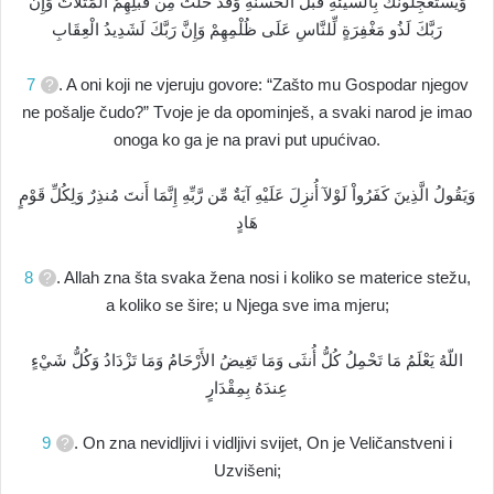
وَيَسْتَعْجِلُونَكَ بِالسَّيِّئَةِ قَبْلَ الْحَسَنَةِ وَقَدْ خَلَتْ مِن قَبْلِهِمُ الْمَثُلاَتُ وَإِنَّ
رَبَّكَ لَذُو مَغْفِرَةٍ لِّلنَّاسِ عَلَى ظُلْمِهِمْ وَإِنَّ رَبَّكَ لَشَدِيدُ الْعِقَابِ
7
. A oni koji ne vjeruju govore: “Zašto mu Gospodar njegov
ne pošalje čudo?” Tvoje je da opominješ, a svaki narod je imao
onoga ko ga je na pravi put upućivao.
وَيَقُولُ الَّذِينَ كَفَرُواْ لَوْلآ أُنزِلَ عَلَيْهِ آيَةٌ مِّن رَّبِّهِ إِنَّمَا أَنتَ مُنذِرٌ وَلِكُلِّ قَوْمٍ
هَادٍ
8
. Allah zna šta svaka žena nosi i koliko se materice stežu,
a koliko se šire; u Njega sve ima mjeru;
اللّهُ يَعْلَمُ مَا تَحْمِلُ كُلُّ أُنثَى وَمَا تَغِيضُ الأَرْحَامُ وَمَا تَزْدَادُ وَكُلُّ شَيْءٍ
عِندَهُ بِمِقْدَارٍ
9
. On zna nevidljivi i vidljivi svijet, On je Veličanstveni i
Uzvišeni;