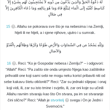
لَهُ دَعْوَةُ الْحَقِّ وَالَّذِينَ يَدْعُونَ مِن دُونِهِ لاَ يَسْتَجِيبُونَ لَهُم بِشَيْءٍ إِلاَّ
كَبَاسِطِ كَفَّيْهِ إِلَى الْمَاء لِيَبْلُغَ فَاهُ وَمَا هُوَ بِبَالِغِهِ وَمَا دُعَاء الْكَافِرِينَ إِلاَّ
فِي ضَلاَلٍ
15
. Allahu se pokorava sve što je na nebesima i na Zemlji,
htjeli ili ne htjeli, a i sjene njihove, ujutro i u sumrak.
وَلِلّهِ يَسْجُدُ مَن فِي السَّمَاوَاتِ وَالأَرْضِ طَوْعًا وَكَرْهًا وَظِلالُهُم بِالْغُدُوِّ
وَالآصَالِ
16
. Reci: “Ko je Gospodar nebesa i Zemlju?” – i odgovori:
“Allah!” Reci: “Pa zašto ste onda umjesto Njega kao zaštitnike
prihvatili one koji sami sebi ne mogu neku korist pribaviti niti od
sebe kakavu štetu otkloniti?” Reci: “Zar su jednaki slijepac i onaj
koji vidi, ili, zar su isto tmine i svjetlo, ili, zar oni koje su učinili
Allahu ravnim stvaraju kao što On stvara, pa im se stvaranje
čini slično?” Reci: “Allah je
stvoritelj
svega i On je Jedni i
Svemoćni.”