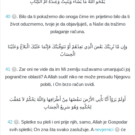
يَمْحُو اللّهُ مَا يَشَاء وَيُثْبِتُ وَعِندَهُ أُمُّ الْكِتَابِ
40
. Bilo da ti pokažemo dio onoga čime im prijetimo bilo da ti
život oduzmemo, tvoje je da objavljuješ, a Naše da tražimo
polaganje računa.
وَإِن مَّا نُرِيَنَّكَ بَعْضَ الَّذِي نَعِدُهُمْ أَوْ نَتَوَفَّيَنَّكَ فَإِنَّمَا عَلَيْكَ الْبَلاَغُ وَعَلَيْنَا
الْحِسَابُ
41
. Zar oni ne vide da im Mi zemlju sužavamo umanjujući joj
pogranične oblasti? A Allah sudi! niko ne može presudu Njegovu
pobiti, i On brzo račun svidi.
أَوَلَمْ يَرَوْاْ أَنَّا نَأْتِي الأَرْضَ نَنقُصُهَا مِنْ أَطْرَافِهَا وَاللّهُ يَحْكُمُ لاَ مُعَقِّبَ
لِحُكْمِهِ وَهُوَ سَرِيعُ الْحِسَابِ
42
. Spletke su pleli i oni prije njih, samo, Allah je Gospodar
svih spletki; On zna šta svako zaslužuje. A
nevjernici
će