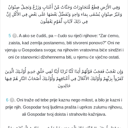
وَفِي الأَرْضِ قِطَعٌ مُّتَجَاوِرَاتٌ وَجَنَّاتٌ مِّنْ أَعْنَابٍ وَزَرْعٌ وَنَخِيلٌ صِنْوَانٌ
وَغَيْرُ صِنْوَانٍ يُسْقَى بِمَاء وَاحِدٍ وَنُفَضِّلُ بَعْضَهَا عَلَى بَعْضٍ فِي الأُكُلِ إِنَّ
فِي ذَلِكَ لَآيَاتٍ لِّقَوْمٍ يَعْقِلُونَ
5
. A ako se čudiš, pa – čudo su riječi njihove: “Zar ćemo,
zaista, kad zemlja postanemo, biti stvoreni ponovo?” Oni ne
vjeruju u Gospodara svoga; na njihovim vratovima biće sindžiri i
oni će stanovnici džehennema biti, u njemu će vječno ostati.
وَإِن تَعْجَبْ فَعَجَبٌ قَوْلُهُمْ أَئِذَا كُنَّا تُرَابًا أَئِنَّا لَفِي خَلْقٍ جَدِيدٍ أُوْلَـئِكَ الَّذِينَ
كَفَرُواْ بِرَبِّهِمْ وَأُوْلَئِكَ الأَغْلاَلُ فِي أَعْنَاقِهِمْ وَأُوْلَـئِكَ أَصْحَابُ النَّارِ هُمْ فِيهَا
خَالِدونَ
6
. Oni traže od tebe prije kaznu nego milost, a bilo je kazni i
prije njih. Gospodar tvoj ljudima prašta i uprkos zulumu njihovu,
ali Gospodar tvoj doista i strahovito kažnjava.