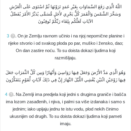
اللّهُ الَّذِي رَفَعَ السَّمَاوَاتِ بِغَيْرِ عَمَدٍ تَرَوْنَهَا ثُمَّ اسْتَوَى عَلَى الْعَرْشِ
وَسَخَّرَ الشَّمْسَ وَالْقَمَرَ كُلٌّ يَجْرِي لأَجَلٍ مُّسَمًّى يُدَبِّرُ الأَمْرَ يُفَصِّلُ
الآيَاتِ لَعَلَّكُم بِلِقَاء رَبِّكُمْ تُوقِنُونَ
3
. On je Zemlju ravnom učinio i na njoj nepomične planine i
rijeke stvorio i od svakog ploda po par, muško i žensko, dao;
On dan zastire noću. To su doista dokazi ljudima koji
razmišljaju.
وَهُوَ الَّذِي مَدَّ الأَرْضَ وَجَعَلَ فِيهَا رَوَاسِيَ وَأَنْهَارًا وَمِن كُلِّ الثَّمَرَاتِ جَعَلَ
فِيهَا زَوْجَيْنِ اثْنَيْنِ يُغْشِي اللَّيْلَ النَّهَارَ إِنَّ فِي ذَلِكَ لَآيَاتٍ لِّقَوْمٍ يَتَفَكَّرُونَ
4
. Na Zemlji ima predjela koji jedni s drugima graniče i bašča
ima lozom zasađenih, i njiva, i palmi sa više izdanaka i samo s
jednim; iako upijaju jednu te istu vodu, plod nekih činimo
ukusnijim od drugih. To su doista dokazi ljudima koji pameti
imaju.