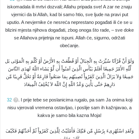
iskomadala ili mrtvi dozvali; Allahu pripada sve! A zar ne znaju
vjernici da bi Allah, kad bi samo htio, sve ljude na pravi put
uputio. A nevjernike će nesreća neprestano pogađati ili će se u
blizini mjesta njihova događati, zbog onoga što rade, – sve doke
se Allahova prijetnja ne ispuni. Allah će, sigurno, održati
obećanje.
وَلَوْ أَنَّ قُرْآنًا سُيِّرَتْ بِهِ الْجِبَالُ أَوْ قُطِّعَتْ بِهِ الأَرْضُ أَوْ كُلِّمَ بِهِ الْمَوْتَى بَل
لِّلّهِ الأَمْرُ جَمِيعًا أَفَلَمْ يَيْأَسِ الَّذِينَ آمَنُواْ أَن لَّوْ يَشَاء اللّهُ لَهَدَى النَّاسَ
جَمِيعًا وَلاَ يَزَالُ الَّذِينَ كَفَرُواْ تُصِيبُهُم بِمَا صَنَعُواْ قَارِعَةٌ أَوْ تَحُلُّ قَرِيبًا مِّن
دَارِهِمْ حَتَّى يَأْتِيَ وَعْدُ اللّهِ إِنَّ اللّهَ لاَ يُخْلِفُ الْمِيعَادَ
32
. I prije tebe se poslanicima rugalo, pa sam Ja onima koji
nisu vjerovali vremena ostavljao, i poslije sam ih kažnjavao, a
kakva je samo bila kazna Moja!
وَلَقَدِ اسْتُهْزِىءَ بِرُسُلٍ مِّن قَبْلِكَ فَأَمْلَيْتُ لِلَّذِينَ كَفَرُواْ ثُمَّ أَخَذْتُهُمْ فَكَيْفَ
كَانَ عِقَابِ