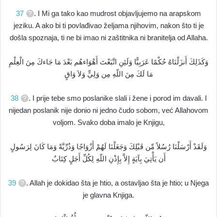
37
. I Mi ga tako kao mudrost objavljujemo na arapskom
jeziku. A ako bi ti povlađivao željama njihovim, nakon što ti je
došla spoznaja, ti ne bi imao ni zaštitnika ni branitelja od Allaha.
وَكَذَلِكَ أَنزَلْنَاهُ حُكْمًا عَرَبِيًّا وَلَئِنِ اتَّبَعْتَ أَهْوَاءهُم بَعْدَ مَا جَاءكَ مِنَ الْعِلْمِ
مَا لَكَ مِنَ اللّهِ مِن وَلِيٍّ وَلاَ وَاقٍ
38
. I prije tebe smo poslanike slali i žene i porod im davali. I
nijedan poslanik nije donio ni jedno čudo sobom, već Allahovom
voljom. Svako doba imalo je Knjigu,
وَلَقَدْ أَرْسَلْنَا رُسُلاً مِّن قَبْلِكَ وَجَعَلْنَا لَهُمْ أَزْوَاجًا وَذُرِّيَّةً وَمَا كَانَ لِرَسُولٍ
أَن يَأْتِيَ بِآيَةٍ إِلاَّ بِإِذْنِ اللّهِ لِكُلِّ أَجَلٍ كِتَابٌ
39
. Allah je dokidao šta je htio, a ostavljao šta je htio; u Njega
je glavna Knjiga.