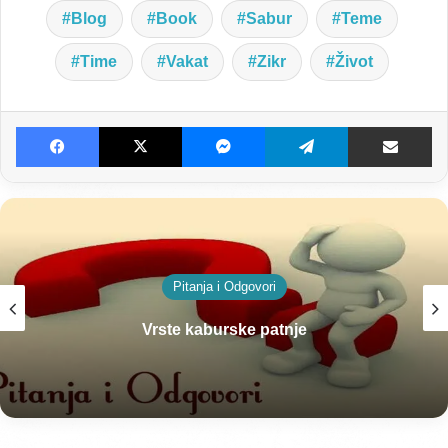
Blog
Book
Sabur
Teme
Time
Vakat
Zikr
Život
Facebook
X
Messenger
Telegram
Dijeljenje E-poštom
Pitanja i Odgovori
Vrste kaburske patnje