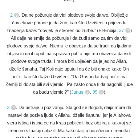
2
. Da ne požuruje da vidi plodove svoje da’we. Obilježje
čovjekove prirode je da žuri, kao što Uzvišeni u prijevodu
značenja kaže: ‘’čovjek je stvoren od žurbe.’’ (El-Enbija,
37
)
Ali daija ne smije da požuruje i da žudi samo za tim da vidi
plodove svoje da’we. Njemu je obaveza da se trudi, da ljudima
objasni i da ih uputi na ispravan put, a nije mu obaveza da vidi
plodove svoga truda. I mora biti ubijeðen da je jedino Allah,
dželle šanuhu, Taj Koji daje uputu i da će biti onako kako On
hoće, kao što kaže Uzvišeni: ‘’Da Gospodar tvoj hoće, na
Zemlji bi doista bili svi vjernici. Pa zašto onda ti da nagoniš ljude
da budu vjernici?’’ (
Junus
,
99
)
3
. Da ustraje u pozivanju. Šta god se dogodi, daija mora da
nastavi da poziva ljude k Allahu, dželle šanuhu, jer je Allahova
vjera istina i istina će na kraju pobijediti bez obzira u kakvoj se
trenutno situaciji nalazili. Ma kako daiji u odreðenom trenutku