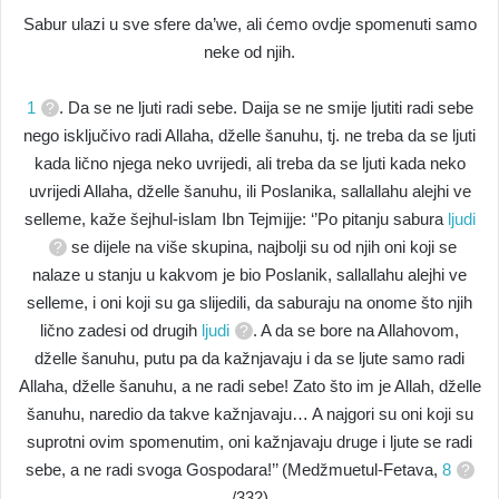
Sabur ulazi u sve sfere da’we, ali ćemo ovdje spomenuti samo
neke od njih.
1
. Da se ne ljuti radi sebe. Daija se ne smije ljutiti radi sebe
nego isključivo radi Allaha, dželle šanuhu, tj. ne treba da se ljuti
kada lično njega neko uvrijedi, ali treba da se ljuti kada neko
uvrijedi Allaha, dželle šanuhu, ili Poslanika, sallallahu alejhi ve
selleme, kaže šejhul-islam Ibn Tejmijje: ‘’Po pitanju sabura
ljudi
se dijele na više skupina, najbolji su od njih oni koji se
nalaze u stanju u kakvom je bio Poslanik, sallallahu alejhi ve
selleme, i oni koji su ga slijedili, da saburaju na onome što njih
lično zadesi od drugih
ljudi
. A da se bore na Allahovom,
dželle šanuhu, putu pa da kažnjavaju i da se ljute samo radi
Allaha, dželle šanuhu, a ne radi sebe! Zato što im je Allah, dželle
šanuhu, naredio da takve kažnjavaju… A najgori su oni koji su
suprotni ovim spomenutim, oni kažnjavaju druge i ljute se radi
sebe, a ne radi svoga Gospodara!’’ (Medžmuetul-Fetava,
8
/332)