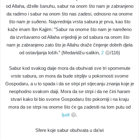
od Allaha, dželle šanuhu, sabur na onom što nam je zabranjeno
da radimo i sabur na onom što nas zadesi, odnosno na onome
što nam je suðeno. Najvrednija vrsta sabura je prva, kao što
kaže imam Ibn Kajjim: ”Sabur na onome što nam je nareðeno
da izvršavamo od Allaha vrijedniji je od sabura na onom što
nam je zabranjeno zato što je Allahu draže činjenje dobrih djela
od ostavljanja loših.” (Medaridžu-salikin,
2
/116)
Sabur kod svakog daije mora da obuhvati sve tri spomenute
vrste sabura, on mora da bude strpljiv u pokornosti svome
Gospodaru, a u to spada i da se strpi pri stjecanju znanja koje je
neophodno svakom daiji. Mora da se strpi i da ne čini haram
stvari kako bi bio svome Gospodaru što pokorniji i na kraju
mora da se strpi na onome što će ga zadesiti na tom putu od
ljudi
.
Sfere koje sabur obuhvata u da’wi