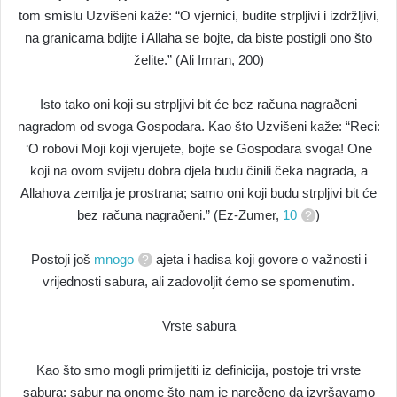
tom smislu Uzvišeni kaže: “O vjernici, budite strpljivi i izdržljivi,
na granicama bdijte i Allaha se bojte, da biste postigli ono što
želite.” (Ali Imran, 200)
Isto tako oni koji su strpljivi bit će bez računa nagraðeni
nagradom od svoga Gospodara. Kao što Uzvišeni kaže: “Reci:
‘O robovi Moji koji vjerujete, bojte se Gospodara svoga! One
koji na ovom svijetu dobra djela budu činili čeka nagrada, a
Allahova zemlja je prostrana; samo oni koji budu strpljivi bit će
bez računa nagraðeni.” (Ez-Zumer,
10
)
Postoji još
mnogo
ajeta i hadisa koji govore o važnosti i
vrijednosti sabura, ali zadovoljit ćemo se spomenutim.
Vrste sabura
Kao što smo mogli primijetiti iz definicija, postoje tri vrste
sabura: sabur na onome što nam je nareðeno da izvršavamo