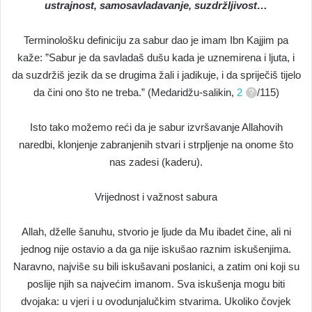
ustrajnost, samosavladavanje, suzdržljivost…
Terminološku definiciju za sabur dao je imam Ibn Kajjim pa
kaže: ”Sabur je da savladaš dušu kada je uznemirena i ljuta, i
da suzdržiš jezik da se drugima žali i jadikuje, i da spriječiš tijelo
da čini ono što ne treba.” (Medaridžu-salikin,
2
/115)
Isto tako možemo reći da je sabur izvršavanje Allahovih
naredbi, klonjenje zabranjenih stvari i strpljenje na onome što
nas zadesi (kaderu).
Vrijednost i važnost sabura
Allah, dželle šanuhu, stvorio je ljude da Mu ibadet čine, ali ni
jednog nije ostavio a da ga nije iskušao raznim iskušenjima.
Naravno, najviše su bili iskušavani poslanici, a zatim oni koji su
poslije njih sa najvećim imanom. Sva iskušenja mogu biti
dvojaka: u vjeri i u ovodunjalučkim stvarima. Ukoliko čovjek