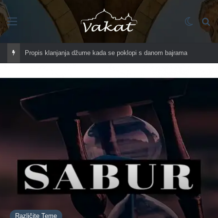
Imenik
Switch
Tr
Propis klanjanja džume kada se poklopi s danom bajrama
Različite Teme