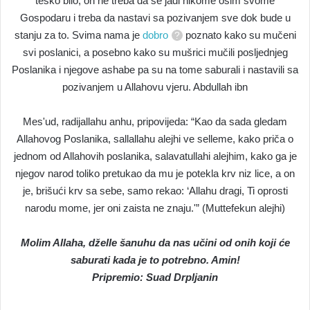
teško bilo, on ne treba da se jadi nikome osim svome
Gospodaru i treba da nastavi sa pozivanjem sve dok bude u
stanju za to. Svima nama je
dobro
poznato kako su mučeni
svi poslanici, a posebno kako su mušrici mučili posljednjeg
Poslanika i njegove ashabe pa su na tome saburali i nastavili sa
pozivanjem u Allahovu vjeru. Abdullah ibn
Mes'ud, radijallahu anhu, pripovijeda: “Kao da sada gledam
Allahovog Poslanika, sallallahu alejhi ve selleme, kako priča o
jednom od Allahovih poslanika, salavatullahi alejhim, kako ga je
njegov narod toliko pretukao da mu je potekla krv niz lice, a on
je, brišući krv sa sebe, samo rekao: ‘Allahu dragi, Ti oprosti
narodu mome, jer oni zaista ne znaju.'” (Muttefekun alejhi)
Molim Allaha, dželle šanuhu da nas učini od onih koji će
saburati kada je to potrebno. Amin!
Pripremio: Suad Drpljanin