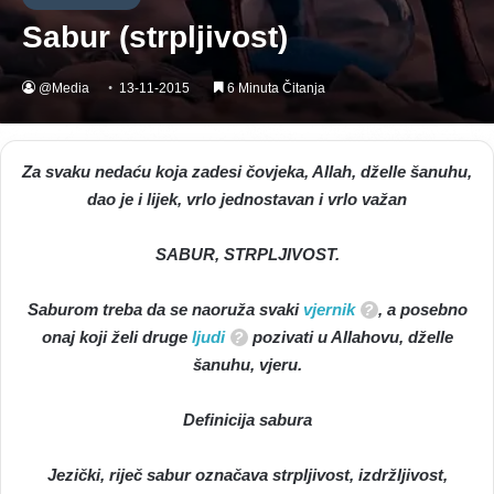
Sabur (strpljivost)
@Media
13-11-2015
6 Minuta Čitanja
Za svaku nedaću koja zadesi čovjeka, Allah, dželle šanuhu,
dao je i lijek, vrlo jednostavan i vrlo važan
SABUR, STRPLJIVOST.
Saburom treba da se naoruža svaki
vjernik
, a posebno
onaj koji želi druge
ljudi
pozivati u Allahovu, dželle
šanuhu, vjeru.
Definicija sabura
Jezički, riječ sabur označava strpljivost, izdržljivost,