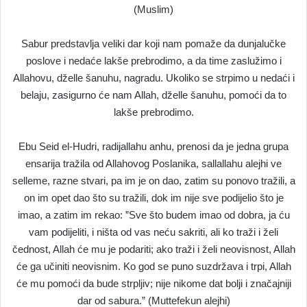
(Muslim)
Sabur predstavlja veliki dar koji nam pomaže da dunjalučke
poslove i nedaće lakše prebrodimo, a da time zaslužimo i
Allahovu, dželle šanuhu, nagradu. Ukoliko se strpimo u nedaći i
belaju, zasigurno će nam Allah, dželle šanuhu, pomoći da to
lakše prebrodimo.
Ebu Seid el-Hudri, radijallahu anhu, prenosi da je jedna grupa
ensarija tražila od Allahovog Poslanika, sallallahu alejhi ve
selleme, razne stvari, pa im je on dao, zatim su ponovo tražili, a
on im opet dao što su tražili, dok im nije sve podijelio što je
imao, a zatim im rekao: ”Sve što budem imao od dobra, ja ću
vam podijeliti, i ništa od vas neću sakriti, ali ko traži i želi
čednost, Allah će mu je podariti; ako traži i želi neovisnost, Allah
će ga učiniti neovisnim. Ko god se puno suzdržava i trpi, Allah
će mu pomoći da bude strpljiv; nije nikome dat bolji i značajniji
dar od sabura.” (Muttefekun alejhi)