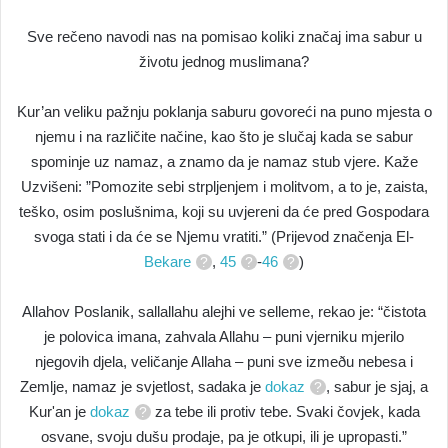
Sve rečeno navodi nas na pomisao koliki značaj ima sabur u
životu jednog muslimana?
Kur’an veliku pažnju poklanja saburu govoreći na puno mjesta o
njemu i na različite načine, kao što je slučaj kada se sabur
spominje uz namaz, a znamo da je namaz stub vjere. Kaže
Uzvišeni: ”Pomozite sebi strpljenjem i molitvom, a to je, zaista,
teško, osim poslušnima, koji su uvjereni da će pred Gospodara
svoga stati i da će se Njemu vratiti.” (Prijevod značenja El-
Bekare
,
45
-
46
)
Allahov Poslanik, sallallahu alejhi ve selleme, rekao je: “čistota
je polovica imana, zahvala Allahu – puni vjerniku mjerilo
njegovih djela, veličanje Allaha – puni sve izmeðu nebesa i
Zemlje, namaz je svjetlost, sadaka je
dokaz
, sabur je sjaj, a
Kur'an je
dokaz
za tebe ili protiv tebe. Svaki čovjek, kada
osvane, svoju dušu prodaje, pa je otkupi, ili je upropasti.”