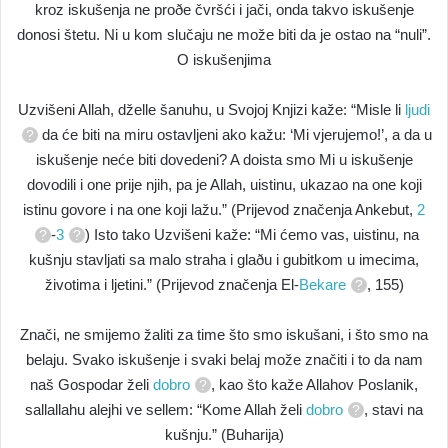
kroz iskušenja ne proðe čvršći i jači, onda takvo iskušenje
donosi štetu. Ni u kom slučaju ne može biti da je ostao na “nuli”.
O iskušenjima
Uzvišeni Allah, dželle šanuhu, u Svojoj Knjizi kaže: “Misle li
ljudi
da će biti na miru ostavljeni ako kažu: ‘Mi vjerujemo!’, a da u
iskušenje neće biti dovedeni? A doista smo Mi u iskušenje
dovodili i one prije njih, pa je Allah, uistinu, ukazao na one koji
istinu govore i na one koji lažu.” (Prijevod značenja Ankebut,
2
-
3
) Isto tako Uzvišeni kaže: “Mi ćemo vas, uistinu, na
kušnju stavljati sa malo straha i glaðu i gubitkom u imecima,
životima i ljetini.” (Prijevod značenja El-
Bekare
, 155)
Znači, ne smijemo žaliti za time što smo iskušani, i što smo na
belaju. Svako iskušenje i svaki belaj može značiti i to da nam
naš Gospodar želi
dobro
, kao što kaže Allahov Poslanik,
sallallahu alejhi ve sellem: “Kome Allah želi
dobro
, stavi na
kušnju.” (Buharija)