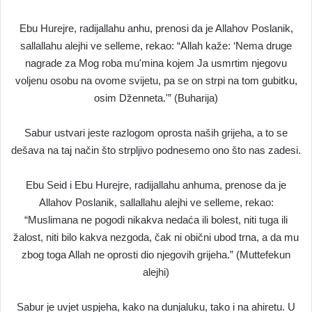
Ebu Hurejre, radijallahu anhu, prenosi da je Allahov Poslanik,
sallallahu alejhi ve selleme, rekao: “Allah kaže: ‘Nema druge
nagrade za Mog roba mu'mina kojem Ja usmrtim njegovu
voljenu osobu na ovome svijetu, pa se on strpi na tom gubitku,
osim Dženneta.'” (Buharija)
Sabur ustvari jeste razlogom oprosta naših grijeha, a to se
dešava na taj način što strpljivo podnesemo ono što nas zadesi.
Ebu Seid i Ebu Hurejre, radijallahu anhuma, prenose da je
Allahov Poslanik, sallallahu alejhi ve selleme, rekao:
“Muslimana ne pogodi nikakva nedaća ili bolest, niti tuga ili
žalost, niti bilo kakva nezgoda, čak ni obični ubod trna, a da mu
zbog toga Allah ne oprosti dio njegovih grijeha.” (Muttefekun
alejhi)
Sabur je uvjet uspjeha, kako na dunjaluku, tako i na ahiretu. U