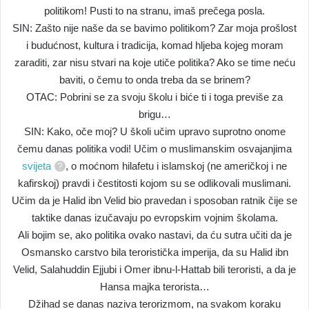
politikom! Pusti to na stranu, imaš prečega posla.
SIN: Zašto nije naše da se bavimo politikom? Zar moja prošlost
i budućnost, kultura i tradicija, komad hljeba kojeg moram
zaraditi, zar nisu stvari na koje utiče politika? Ako se time neću
baviti, o čemu to onda treba da se brinem?
OTAC: Pobrini se za svoju školu i biće ti i toga previše za
brigu…
SIN: Kako, oče moj? U školi učim upravo suprotno onome
čemu danas politika vodi! Učim o muslimanskim osvajanjima
svijeta
, o moćnom hilafetu i islamskoj (ne američkoj i ne
kafirskoj) pravdi i čestitosti kojom su se odlikovali muslimani.
Učim da je Halid ibn Velid bio pravedan i sposoban ratnik čije se
taktike danas izučavaju po evropskim vojnim školama.
Ali bojim se, ako politika ovako nastavi, da ću sutra učiti da je
Osmansko carstvo bila teroristička imperija, da su Halid ibn
Velid, Salahuddin Ejjubi i Omer ibnu-l-Hattab bili teroristi, a da je
Hansa majka terorista…
Džihad se danas naziva terorizmom, na svakom koraku