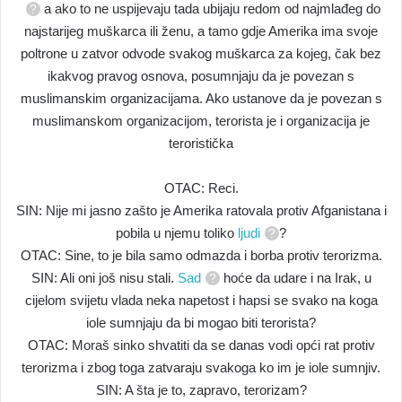
a ako to ne uspijevaju tada ubijaju redom od najmlađeg do
najstarijeg muškarca ili ženu, a tamo gdje Amerika ima svoje
poltrone u zatvor odvode svakog muškarca za kojeg, čak bez
ikakvog pravog osnova, posumnjaju da je povezan s
muslimanskim organizacijama. Ako ustanove da je povezan s
muslimanskom organizacijom, terorista je i organizacija je
teroristička
OTAC: Reci.
SIN: Nije mi jasno zašto je Amerika ratovala protiv Afganistana i
pobila u njemu toliko
ljudi
?
OTAC: Sine, to je bila samo odmazda i borba protiv terorizma.
SIN: Ali oni još nisu stali.
Sad
hoće da udare i na Irak, u
cijelom svijetu vlada neka napetost i hapsi se svako na koga
iole sumnjaju da bi mogao biti terorista?
OTAC: Moraš sinko shvatiti da se danas vodi opći rat protiv
terorizma i zbog toga zatvaraju svakoga ko im je iole sumnjiv.
SIN: A šta je to, zapravo, terorizam?