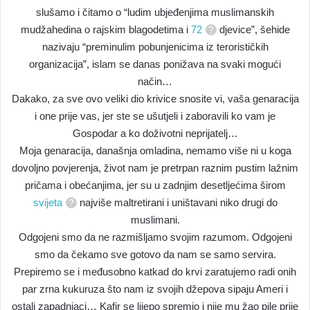
slušamo i čitamo o “ludim ubjeđenjima muslimanskih
mudžahedina o rajskim blagodetima i
72
djevice”, šehide
nazivaju “preminulim pobunjenicima iz terorističkih
organizacija”, islam se danas ponižava na svaki mogući
način…
Dakako, za sve ovo veliki dio krivice snosite vi, vaša genaracija
i one prije vas, jer ste se ušutjeli i zaboravili ko vam je
Gospodar a ko doživotni neprijatelj…
Moja genaracija, današnja omladina, nemamo više ni u koga
dovoljno povjerenja, život nam je pretrpan raznim pustim lažnim
pričama i obećanjima, jer su u zadnjim desetljećima širom
svijeta
najviše maltretirani i uništavani niko drugi do
muslimani.
Odgojeni smo da ne razmišljamo svojim razumom. Odgojeni
smo da čekamo sve gotovo da nam se samo servira.
Prepiremo se i međusobno katkad do krvi zaratujemo radi onih
par zrna kukuruza što nam iz svojih džepova sipaju Ameri i
ostali zapadnjaci… Kafir se lijepo spremio i nije mu žao pile prije