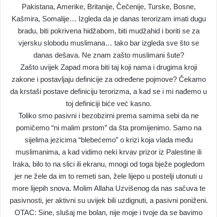
Pakistana, Amerike, Britanije, Čečenije, Turske, Bosne,
Kašmira, Somalije… Izgleda da je danas terorizam imati dugu
bradu, biti pokrivena hidžabom, biti mudžahid i boriti se za
vjersku slobodu muslimana… tako bar izgleda sve što se
danas dešava. Ne znam zašto muslimani šute?
Zašto uvijek Zapad mora biti taj koji nama i drugima kroji
zakone i postavljaju definicije za određene pojmove? Čekamo
da krstaši postave definiciju terorizma, a kad se i mi nađemo u
toj definiciji biće već kasno.
Toliko smo pasivni i bezobzirni prema samima sebi da ne
pomičemo “ni malim prstom” da šta promijenimo. Samo na
sijelima jezicima “blebećemo” o krizi koja vlada među
muslimanima, a kad vidimo neki krvav prizor iz Palestine ili
Iraka, bilo to na slici ili ekranu, mnogi od toga bježe pogledom
jer ne žele da im to remeti san, žele lijepo u postelji utonuti u
more lijepih snova. Molim Allaha Uzvišenog da nas sačuva te
pasivnosti, jer aktivni su uvijek bili uzdignuti, a pasivni poniženi.
OTAC: Sine, slušaj me bolan, nije moje i tvoje da se bavimo