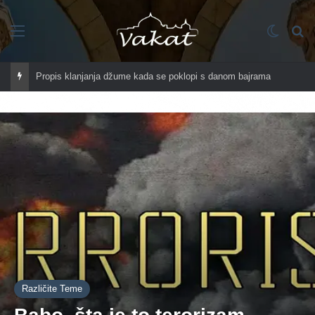
Imenik
Switch
Tr
Propis klanjanja džume kada se poklopi s danom bajrama
Različite Teme