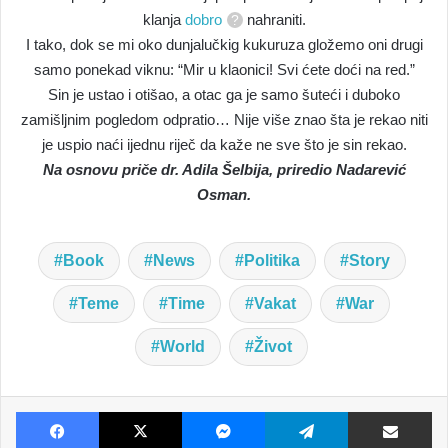
klanja
dobro
nahraniti.
I tako, dok se mi oko dunjalučkig kukuruza gložemo oni drugi
samo ponekad viknu: “Mir u klaonici! Svi ćete doći na red.”
Sin je ustao i otišao, a otac ga je samo šuteći i duboko
zamišljnim pogledom odpratio… Nije više znao šta je rekao niti
je uspio naći ijednu riječ da kaže ne sve što je sin rekao.
Na osnovu priče dr. Adila Šelbija, priredio Nadarević
Osman.
Book
News
Politika
Story
Teme
Time
Vakat
War
World
Život
Facebook
X
Messenger
Telegram
Dijeljenje E-poštom