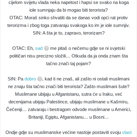
cijelom svijetu vlada neka napetost i hapsi se svako na koga
iole sumnjaju da bi mogao biti terorista?
OTAC: Moraš sinko shvatiti da se danas vodi opći rat protiv
terorizma i zbog toga zatvaraju svakoga ko im je iole sumnjiv.
SIN: A šta je to, zapravo, terorizam?
OTAC: Eh,
sad
me pitaš o nečemu gdje se ni svjetski
političari nisu precizno složili… Otkuda da ja onda znam šta
tačno znači taj pojam?
SIN: Pa
dobro
, kad ti ne znaš, ali zašto ni ostali muslimani
ne znaju šta tačno znači biti terorista? Zašto muslimani šute?
Muslimane ubijaju u Afganistanu, sutra će u Iraku, već
decenijama ubijaju Palestince, ubijaju muslimane u Kašmiru,
Čečeniji… zatvaraju i bestragom odvode muslimane u Americi,
Britaniji, Egiptu, Afganistanu… u Bosni…
Ondje gdje su muslimanske većine nastoje postaviti svoju
vlast