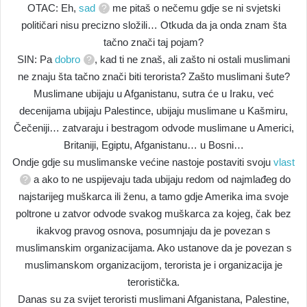
OTAC: Eh,
sad
me pitaš o nečemu gdje se ni svjetski
političari nisu precizno složili… Otkuda da ja onda znam šta
tačno znači taj pojam?
SIN: Pa
dobro
, kad ti ne znaš, ali zašto ni ostali muslimani
ne znaju šta tačno znači biti terorista? Zašto muslimani šute?
Muslimane ubijaju u Afganistanu, sutra će u Iraku, već
decenijama ubijaju Palestince, ubijaju muslimane u Kašmiru,
Čečeniji… zatvaraju i bestragom odvode muslimane u Americi,
Britaniji, Egiptu, Afganistanu… u Bosni…
Ondje gdje su muslimanske većine nastoje postaviti svoju
vlast
a ako to ne uspijevaju tada ubijaju redom od najmlađeg do
najstarijeg muškarca ili ženu, a tamo gdje Amerika ima svoje
poltrone u zatvor odvode svakog muškarca za kojeg, čak bez
ikakvog pravog osnova, posumnjaju da je povezan s
muslimanskim organizacijama. Ako ustanove da je povezan s
muslimanskom organizacijom, terorista je i organizacija je
teroristička.
Danas su za svijet teroristi muslimani Afganistana, Palestine,