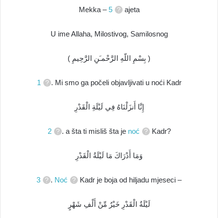
Mekka –
5
ajeta
U ime Allaha, Milostivog, Samilosnog
( بِسْمِ اللّهِ الرَّحْمـَنِ الرَّحِيمِ )
1
. Mi smo ga počeli objavljivati u noći Kadr
إِنَّا أَنزَلْنَاهُ فِي لَيْلَةِ الْقَدْرِ
2
. a šta ti misliš šta je
noć
Kadr?
وَمَا أَدْرَاكَ مَا لَيْلَةُ الْقَدْرِ
3
.
Noć
Kadr je boja od hiljadu mjeseci –
لَيْلَةُ الْقَدْرِ خَيْرٌ مِّنْ أَلْفِ شَهْرٍ