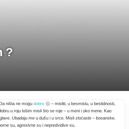
m ?
. Da ništa ne mogu
dobro
– misliti, u besmislu, u bestidnosti,
bru u roju lošim misli što se roje – u meni i oko mene. Kao
 glave. Ubadaju me u dušu i u srce. Misli zloćaste – bosanske.
rne su, agresivne su i nepredvidive su.