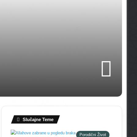
Slučajne Teme
Porodični Život