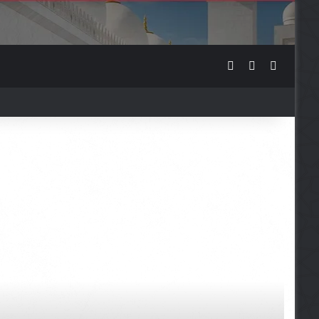
Sidebar
Switch skin
Traži ...