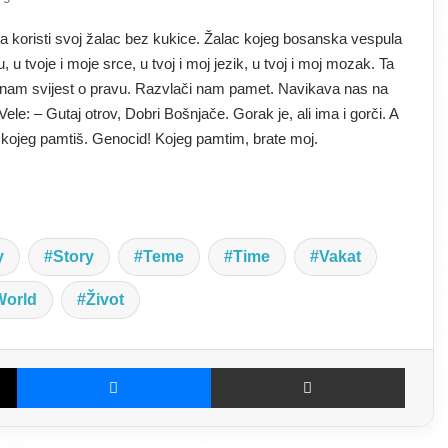
a koristi svoj žalac bez kukice. Žalac kojeg bosanska vespula
, u tvoje i moje srce, u tvoj i moj jezik, u tvoj i moj mozak. Ta
ja nam svijest o pravu. Razvlači nam pamet. Navikava nas na
ele: – Gutaj otrov, Dobri Bošnjače. Gorak je, ali ima i gorči. A
, kojeg pamtiš. Genocid! Kojeg pamtim, brate moj.
y
Story
Teme
Time
Vakat
World
Život
X
Messenger
Dijeljenje E-poštom