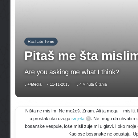
Različite Teme
Pitaš me šta misli
Are you asking me what I think?
@Media
11-11-2015
4 Minuta Čitanja
Ništa ne mislim. Ne možeš. Znam. Ali ja mogu – misliti
u prostakluku ovoga
svijeta
. Ne mogu da uhvatim do
bosanske vespule, loše misli zuje mi u glavi. I oko moje
Kao ose bosanske ne odustaju. Upo