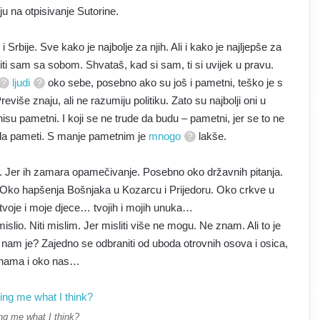
ju na otpisivanje Sutorine.
Srbije. Sve kako je najbolje za njih. Ali i kako je najljepše za
biti sam sa sobom. Shvataš, kad si sam, ti si uvijek u pravu.
ljudi
oko sebe, posebno ako su još i pametni, teško je s
eviše znaju, ali ne razumiju politiku. Zato su najbolji oni u
su pametni. I koji se ne trude da budu – pametni, jer se to ne
 brda pameti. S manje pametnim je
mnogo
lakše.
a. Jer ih zamara opamečivanje. Posebno oko državnih pitanja.
 Oko hapšenja Bošnjaka u Kozarcu i Prijedoru. Oko crkve u
voje i moje djece… tvojih i mojih unuka…
islio. Niti mislim. Jer misliti više ne mogu. Ne znam. Ali to je
nam je? Zajedno se odbraniti od uboda otrovnih osova i osica,
 nama i oko nas…
ng me what I think?