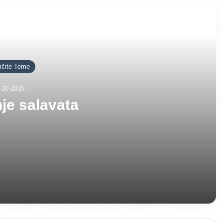
š Više
ičite Teme
-10-2015
je salavata