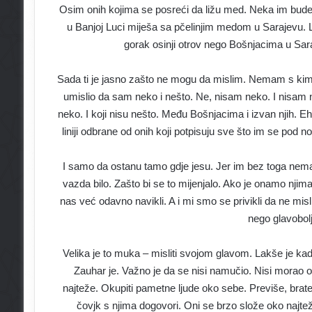
Osim onih kojima se posreći da ližu med. Neka im bude 
u Banjoj Luci miješa sa pčelinjim medom u Sarajevu. 
gorak osinji otrov nego Bošnjacima u Sar
Sada ti je jasno zašto ne mogu da mislim. Nemam s ki
umislio da sam neko i nešto. Ne, nisam neko. I nisam ne
neko. I koji nisu nešto. Među Bošnjacima i izvan njih. 
liniji odbrane od onih koji potpisuju sve što im se po
I samo da ostanu tamo gdje jesu. Jer im bez toga ne
vazda bilo. Zašto bi se to mijenjalo. Ako je onamo njima 
nas već odavno navikli. A i mi smo se privikli da ne mislim
nego glavobolj
Velika je to muka – misliti svojom glavom. Lakše je kad
Zauhar je. Važno je da se nisi namučio. Nisi morao ok
najteže. Okupiti pametne ljude oko sebe. Previše, brat
čovjk s njima dogovori. Oni se brzo slože oko najtež