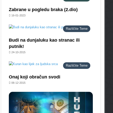
Zabrane u pogledu braka (2.dio)
16-01-2023
Različite Teme
Budi na dunjaluku kao stranac ili
putnik!
24-10-2015
Različite Teme
Onaj koji obračun svodi
06-12-2015