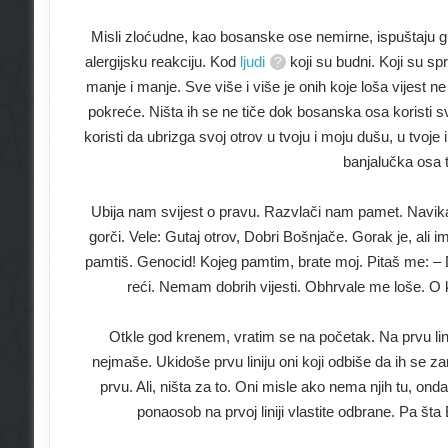
Misli zloćudne, kao bosanske ose nemirne, ispuštaju gl
alergijsku reakciju. Kod
ljudi
koji su budni. Koji su spr
manje i manje. Sve više i više je onih koje loša vijest ne
pokreće. Ništa ih se ne tiče dok bosanska osa koristi 
koristi da ubrizga svoj otrov u tvoju i moju dušu, u tvoje 
banjalučka osa t
Ubija nam svijest o pravu. Razvlači nam pamet. Navika
gorči. Vele: Gutaj otrov, Dobri Bošnjače. Gorak je, ali i
pamtiš. Genocid! Kojeg pamtim, brate moj. Pitaš me: –
reći. Nemam dobrih vijesti. Obhrvale me loše. O ko
Otkle god krenem, vratim se na početak. Na prvu li
nejmaše. Ukidoše prvu liniju oni koji odbiše da ih se za
prvu. Ali, ništa za to. Oni misle ako nema njih tu, o
ponaosob na prvoj liniji vlastite odbrane. Pa š