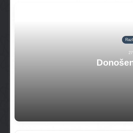
Jo
Razl
27
Donošen
27-10-2015
Donošenje salavata