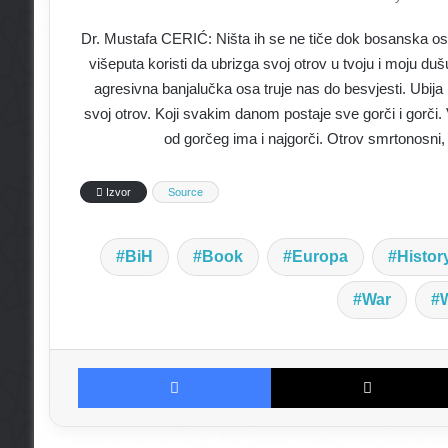
Dr. Mustafa CERIĆ: Ništa ih se ne tiče dok bosanska os
višeputa koristi da ubrizga svoj otrov u tvoju i moju dušu
agresivna banjalučka osa truje nas do besvjesti. Ubi
svoj otrov. Koji svakim danom postaje sve gorči i gorči. V
od gorčeg ima i najgorči. Otrov smrtonosni
Izvor
Source
BiH
Book
Europa
Histor
War
Facebook