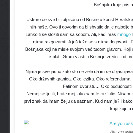
Bošnjaka koje prista
Uskoro će sve biti otpisano od Bosne u korist Hrvatske i 
njih-naše. Ovo ti govorim da bi shvatio da je najbolje 
Lahko ti se složiti sam sa sobom. Ali, kad imaš
mnogo
njima razgovarati. A još teže se s njima dogovoriti. Pr
Bošnjaka koji ne misle svojom već tuđom glavom. Koji ni
isplati. Gram vlasti u Bosni je vredniji od
Njima je sve jasno zato što ne žele da im se objašnjav
Oko državnih granica. Oko jezika. Oko referenduma.
Fatinom dvorištu… Oko budućnosti t
Nemoj se ljutiti, brate moj, ako sam te razljutio. Nisam m
prvi znak da imam želju da saznam. Kud nam je? I kako 
koje zuje u
Are you aski