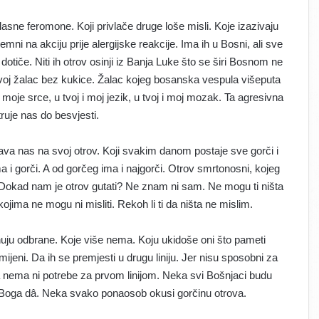
asne feromone. Koji privlače druge loše misli. Koje izazivaju
emni na akciju prije alergijske reakcije. Ima ih u Bosni, ali sve
 dotiče. Niti ih otrov osinji iz Banja Luke što se širi Bosnom ne
svoj žalac bez kukice. Žalac kojeg bosanska vespula višeputa
i moje srce, u tvoj i moj jezik, u tvoj i moj mozak. Ta agresivna
ruje nas do besvjesti.
va nas na svoj otrov. Koji svakim danom postaje sve gorči i
ma i gorči. A od gorčeg ima i najgorči. Otrov smrtonosni, kojeg
 Dokad nam je otrov gutati? Ne znam ni sam. Ne mogu ti ništa
jima ne mogu ni misliti. Rekoh li ti da ništa ne mislim.
nuju odbrane. Koje više nema. Koju ukidoše oni što pameti
mijeni. Da ih se premjesti u drugu liniju. Jer nisu sposobni za
nda nema ni potrebe za prvom linijom. Neka svi Bošnjaci budu
ta Boga dâ. Neka svako ponaosob okusi gorčinu otrova.