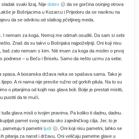
sladak svaki lizaj. Nije
dobro
da se gorčina osinjeg otrova
Lakše je Bošnjacima u Kozarcu i Prijedoru da se naviknu na
ajevu da se odviknu od slatkog pčeljineg meda.
m. I nemam za koga. Nemoj me odmah osuditi. Da sam si sebi
što. Znaš da su takvi u Bošnjaka najpoželjniji. Oni koji nisu
Eh, baš zato nemam s kim. Niti imam za koga da mislim o prvoj
d nos podnese – u Beču i Briselu. Samo da nešto uzmu za sebe.
ma spasa. A bosanska država neka se spašava sama. Tako je
lijepo. A ni nama nije previše ružno od gorkih pilula. Na to su
o o pitanjima od kojih nas glava boli. Bolje je prestati misliti,
u pustiti da te muči.
 tuđa glava misli o tvojim pravima. Pa koliko ti dadnu, dadnu.
upljati pamet svog naroda oko zajedničkog cilja. Jer, to je
e, pametuju ti pametni
ljudi
. Oni koji nisu pametni, lahko se
ih pitanja za narod i državu. Oni veličaju pametne glave u