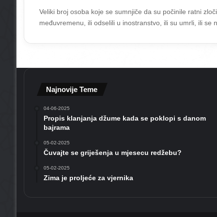
Veliki broj osoba koje se sumnjiče da su počinile ratni zloč
međuvremenu, ili odselili u inostranstvo, ili su umrli, il
Najnovije Teme
04-06-2025
Propis klanjanja džume kada se poklopi s danom
bajrama
05-02-2025
Čuvajte se griješenja u mjesecu redžebu?
05-02-2025
Zima je proljeće za vjernika