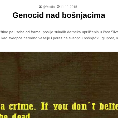
@Media
11-11-2015
Genocid nad bošnjacima
ne pa i sebe od forme, poslije suludih derneka upriličenih u čast Silve
kao sveopće narodno veselje i porez na sveopću bošnjačku glupost, n