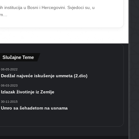
h institucija u Bosni i Hercegovini. Svjedoci su, u
som…
Slučajne Teme
06-05-2022
Dedžal najveće iskušenje ummeta (2.dio)
06-03-2023
Izlazak životinje iz Zemlje
30-11-2015
Umro sa šehadetom na usnama