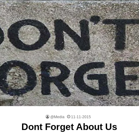
@Media
11-11-2015
Dont Forget About Us