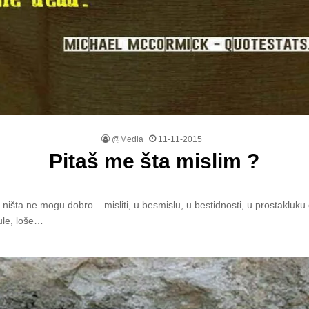
@Media
11-11-2015
Pitaš me šta mislim ?
 ništa ne mogu dobro – misliti, u besmislu, u bestidnosti, u prostakluk
ule, loše…