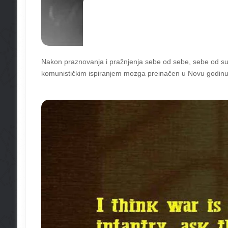
Nakon praznovanja i pražnjenja sebe od sebe, sebe od sušti
komunističkim ispiranjem mozga preinačen u Novu godinu 