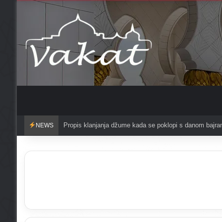
Čuvajte se griješenja u mjesecu redžebu?
NEWS