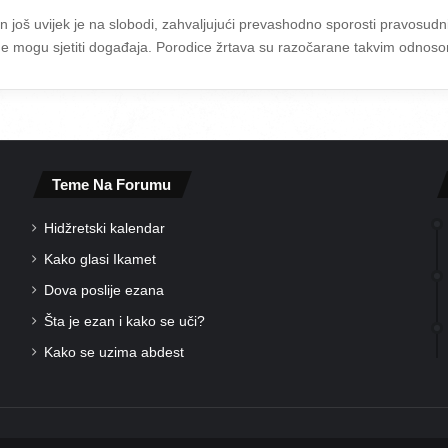
in još uvijek je na slobodi, zahvaljujući prevashodno sporosti pravosudni
i se ne mogu sjetiti događaja. Porodice žrtava su razočarane takvim odno
Teme Na Forumu
Hidžretski kalendar
Kako glasi Ikamet
Dova poslije ezana
Šta je ezan i kako se uči?
Kako se uzima abdest