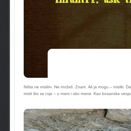
Ništa ne mislim. Ne možeš. Znam. Ali ja mogu – misliti. Da
misli što se roje – u meni i oko mene. Kao bosanske vesp