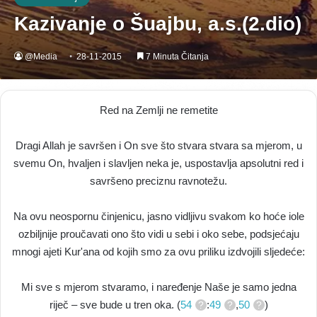
Kazivanje o Šuajbu, a.s.(2.dio)
@Media
28-11-2015
7 Minuta Čitanja
Red na Zemlji ne remetite
Dragi Allah je savršen i On sve što stvara stvara sa mjerom, u
svemu On, hvaljen i slavljen neka je, uspostavlja apsolutni red i
savršeno preciznu ravnotežu.
Na ovu neospornu činjenicu, jasno vidljivu svakom ko hoće iole
ozbiljnije proučavati ono što vidi u sebi i oko sebe, podsjećaju
mnogi ajeti Kur'ana od kojih smo za ovu priliku izdvojili sljedeće:
Mi sve s mjerom stvaramo, i naređenje Naše je samo jedna
riječ – sve bude u tren oka. (
54
:
49
,
50
)