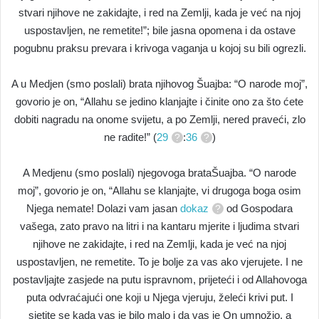
stvari njihove ne zakidajte, i red na Zemlji, kada je već na njoj
uspostavljen, ne remetite!”; bile jasna opomena i da ostave
pogubnu praksu prevara i krivoga vaganja u kojoj su bili ogrezli.
A u Medjen (smo poslali) brata njihovog Šuajba: “O narode moj”,
govorio je on, “Allahu se jedino klanjajte i činite ono za što ćete
dobiti nagradu na onome svijetu, a po Zemlji, nered praveći, zlo
ne radite!” (
29
:
36
)
A Medjenu (smo poslali) njegovoga brataŠuajba. “O narode
moj”, govorio je on, “Allahu se klanjajte, vi drugoga boga osim
Njega nemate! Dolazi vam jasan
dokaz
od Gospodara
vašega, zato pravo na litri i na kantaru mjerite i ljudima stvari
njihove ne zakidajte, i red na Zemlji, kada je već na njoj
uspostavljen, ne remetite. To je bolje za vas ako vjerujete. I ne
postavljajte zasjede na putu ispravnom, prijeteći i od Allahovoga
puta odvraćajući one koji u Njega vjeruju, želeći krivi put. I
sjetite se kada vas je bilo malo i da vas je On umnožio, a