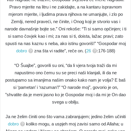
Pravo mjerite na litru i ne zakidajte, a na kantaru ispravnom
mjerom mjerite, i ljudima prava njihova ne umanjujte, i zlo po
Zemlji, nered praveći, ne činite, i Onog koji je stvorio vas i
narode davnašnje bojte se.” Oni rekoše: “Ti si samo opčinjen; i ti
si samo čovjek kao i mi; za nas si ti, doista, lažac pravi; zato
spusti na nas kaznu s neba, ako istinu govoriš!” “Gospodar moj
dobro
zna šta vi radite”, reče on. (
26
:176-188)
“O Šuajbe”, govorili su oni, “da li vjera tvoja traži da mi
napustimo ono čemu su se preci naši klanjali, ili da ne
postupamo sa imanjima našim onako kako nam je volja? E baš
si ‘pametan’ i ‘razuman’!” “O narode moj”, govorio je on,
”shvatite da je meni jasno ko je Gospodar moj i da mi je On dao
svega u obilju.
Ja ne želim činiti ono što vama zabranjujem; jedino želim učiniti
dobro
koliko mogu, a uspjeh moj zavisi samo od Allaha; u