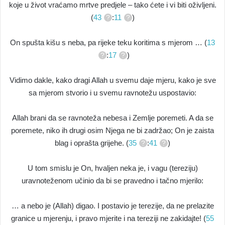
koje u život vraćamo mrtve predjele – tako ćete i vi biti oživljeni.
(
43
:
11
)
On spušta kišu s neba, pa rijeke teku koritima s mjerom … (
13
:
17
)
Vidimo dakle, kako dragi Allah u svemu daje mjeru, kako je sve
sa mjerom stvorio i u svemu ravnotežu uspostavio:
Allah brani da se ravnoteža nebesa i Zemlje poremeti. A da se
poremete, niko ih drugi osim Njega ne bi zadržao; On je zaista
blag i oprašta grijehe. (
35
:
41
)
U tom smislu je On, hvaljen neka je, i vagu (tereziju)
uravnoteženom učinio da bi se pravedno i tačno mjerilo:
… a nebo je (Allah) digao. I postavio je terezije, da ne prelazite
granice u mjerenju, i pravo mjerite i na tereziji ne zakidajte! (
55