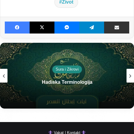
Život
Facebook
X
Messenger
Telegram
Dijeljenje E-poštom
Sura i Zikrovi
Hadiska Terminologija
Vakat | Kontakt