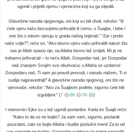
ugonili i prijetili njemu i vjernicima koji su ga slijedili.
Glavešine naroda njegovoga, oni koji su bili oholi, rekoše: “Ili
ćete vjeru našu bezuvjetno prihvatiti ili ćemo, o Šuajbe, i tebe i
one što s tobom vjeruju iz grada našeg istjerati.” “Zar i protiv
naše volje?”; reče on. “Ako bismo vjeru vašu prihvatili nakon što
nas je Allah spasio nje, na Allaha bismo laž iznijeli. Mi je ne
trebamo prihvaćati – to neće Allah, Gospodar naš, jer Gospodar
naš znanjem Svojim sve obuhvaća; u Allaha se uzdamo!
Gospodaru naš, Ti nam po pravdi presudi, i narodu našem, Ti si
sudija najpravedniji!” A glavešine naroda njegovog, oni što ne
vjerovaše, rekoše: “Ako za Šuajbom pođete, sigurno ćete biti
izgubljeni.” (
7
:
88
-
90
)
I stanovnici Ejke su u laž ugonili poslanike. Kada im Šuajb reče:
“Kako to da se ne bojite? Ja sam vam, sigurno, poslanik
pouzdani, zato se bojte Allaha i budite poslušni meni! Za to od
vas nagrade ne tražim, Gospodar svjetova će mene nagraditi.