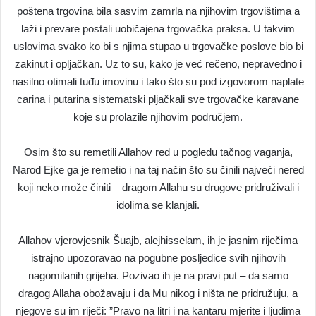
poštena trgovina bila sasvim zamrla na njihovim trgovištima a
laži i prevare postali uobičajena trgovačka praksa. U takvim
uslovima svako ko bi s njima stupao u trgovačke poslove bio bi
zakinut i opljačkan. Uz to su, kako je već rečeno, nepravedno i
nasilno otimali tuđu imovinu i tako što su pod izgovorom naplate
carina i putarina sistematski pljačkali sve trgovačke karavane
koje su prolazile njihovim područjem.
Osim što su remetili Allahov red u pogledu tačnog vaganja,
Narod Ejke ga je remetio i na taj način što su činili najveći nered
koji neko može činiti – dragom Allahu su drugove pridruživali i
idolima se klanjali.
Allahov vjerovjesnik Šuajb, alejhisselam, ih je jasnim riječima
istrajno upozoravao na pogubne posljedice svih njihovih
nagomilanih grijeha. Pozivao ih je na pravi put – da samo
dragog Allaha obožavaju i da Mu nikog i ništa ne pridružuju, a
njegove su im riječi: ”Pravo na litri i na kantaru mjerite i ljudima