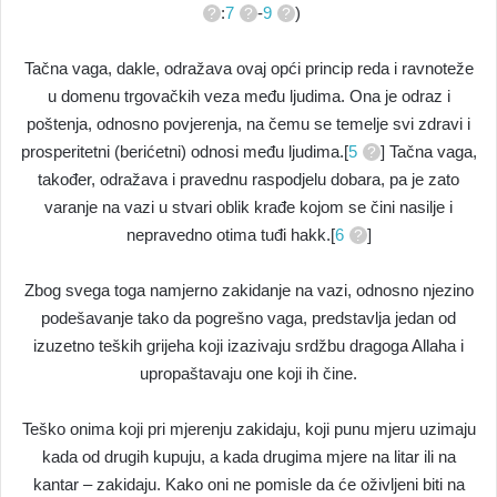
:
7
-
9
)
Tačna vaga, dakle, odražava ovaj opći princip reda i ravnoteže
u domenu trgovačkih veza među ljudima. Ona je odraz i
poštenja, odnosno povjerenja, na čemu se temelje svi zdravi i
prosperitetni (berićetni) odnosi među ljudima.[
5
] Tačna vaga,
također, odražava i pravednu raspodjelu dobara, pa je zato
varanje na vazi u stvari oblik krađe kojom se čini nasilje i
nepravedno otima tuđi hakk.[
6
]
Zbog svega toga namjerno zakidanje na vazi, odnosno njezino
podešavanje tako da pogrešno vaga, predstavlja jedan od
izuzetno teških grijeha koji izazivaju srdžbu dragoga Allaha i
upropaštavaju one koji ih čine.
Teško onima koji pri mjerenju zakidaju, koji punu mjeru uzimaju
kada od drugih kupuju, a kada drugima mjere na litar ili na
kantar – zakidaju. Kako oni ne pomisle da će oživljeni biti na