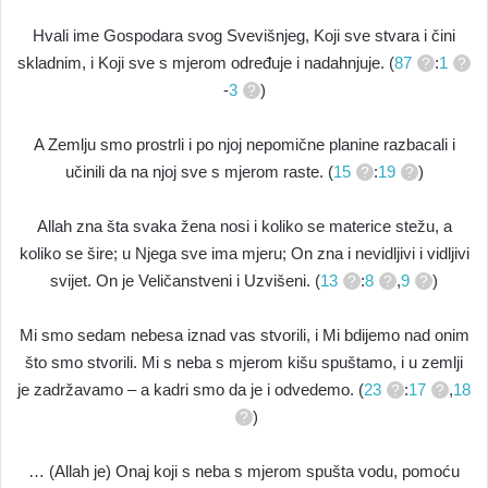
Hvali ime Gospodara svog Svevišnjeg, Koji sve stvara i čini
skladnim, i Koji sve s mjerom određuje i nadahnjuje. (
87
:
1
-
3
)
A Zemlju smo prostrli i po njoj nepomične planine razbacali i
učinili da na njoj sve s mjerom raste. (
15
:
19
)
Allah zna šta svaka žena nosi i koliko se materice stežu, a
koliko se šire; u Njega sve ima mjeru; On zna i nevidljivi i vidljivi
svijet. On je Veličanstveni i Uzvišeni. (
13
:
8
,
9
)
Mi smo sedam nebesa iznad vas stvorili, i Mi bdijemo nad onim
što smo stvorili. Mi s neba s mjerom kišu spuštamo, i u zemlji
je zadržavamo – a kadri smo da je i odvedemo. (
23
:
17
,
18
)
… (Allah je) Onaj koji s neba s mjerom spušta vodu, pomoću