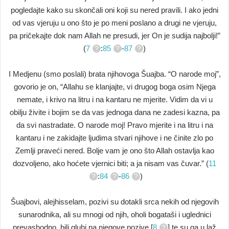
pogledajte kako su skončali oni koji su nered pravili. I ako jedni
od vas vjeruju u ono što je po meni poslano a drugi ne vjeruju,
pa pričekajte dok nam Allah ne presudi, jer On je sudija najbolji!”
(
7
:
85
-
87
)
I Medjenu (smo poslali) brata njihovoga Šuajba. “O narode moj”,
govorio je on, “Allahu se klanjajte, vi drugog boga osim Njega
nemate, i krivo na litru i na kantaru ne mjerite. Vidim da vi u
obilju živite i bojim se da vas jednoga dana ne zadesi kazna, pa
da svi nastradate. O narode moj! Pravo mjerite i na litru i na
kantaru i ne zakidajte ljudima stvari njihove i ne činite zlo po
Zemlji praveći nered. Bolje vam je ono što Allah ostavlja kao
dozvoljeno, ako hoćete vjernici biti; a ja nisam vas čuvar.” (
11
:
84
-
86
)
Šuajbovi, alejhisselam, pozivi su dotakli srca nekih od njegovih
sunarodnika, ali su mnogi od njih, oholi bogataši i uglednici
prevashodno, bili gluhi na njegove pozive,[
8
] te su ga u laž