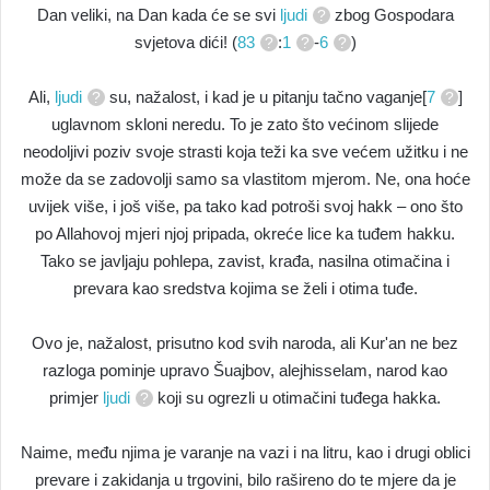
Dan veliki, na Dan kada će se svi
ljudi
zbog Gospodara
svjetova dići! (
83
:
1
-
6
)
Ali,
ljudi
su, nažalost, i kad je u pitanju tačno vaganje[
7
]
uglavnom skloni neredu. To je zato što većinom slijede
neodoljivi poziv svoje strasti koja teži ka sve većem užitku i ne
može da se zadovolji samo sa vlastitom mjerom. Ne, ona hoće
uvijek više, i još više, pa tako kad potroši svoj hakk – ono što
po Allahovoj mjeri njoj pripada, okreće lice ka tuđem hakku.
Tako se javljaju pohlepa, zavist, krađa, nasilna otimačina i
prevara kao sredstva kojima se želi i otima tuđe.
Ovo je, nažalost, prisutno kod svih naroda, ali Kur'an ne bez
razloga pominje upravo Šuajbov, alejhisselam, narod kao
primjer
ljudi
koji su ogrezli u otimačini tuđega hakka.
Naime, među njima je varanje na vazi i na litru, kao i drugi oblici
prevare i zakidanja u trgovini, bilo rašireno do te mjere da je