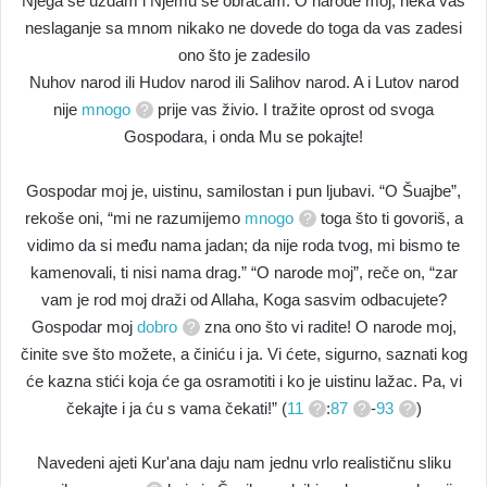
Njega se uzdam i Njemu se obraćam. O narode moj, neka vas
neslaganje sa mnom nikako ne dovede do toga da vas zadesi
ono što je zadesilo
Nuhov narod ili Hudov narod ili Salihov narod. A i Lutov narod
nije
mnogo
prije vas živio. I tražite oprost od svoga
Gospodara, i onda Mu se pokajte!
Gospodar moj je, uistinu, samilostan i pun ljubavi. “O Šuajbe”,
rekoše oni, “mi ne razumijemo
mnogo
toga što ti govoriš, a
vidimo da si među nama jadan; da nije roda tvog, mi bismo te
kamenovali, ti nisi nama drag.” “O narode moj”, reče on, “zar
vam je rod moj draži od Allaha, Koga sasvim odbacujete?
Gospodar moj
dobro
zna ono što vi radite! O narode moj,
činite sve što možete, a činiću i ja. Vi ćete, sigurno, saznati kog
će kazna stići koja će ga osramotiti i ko je uistinu lažac. Pa, vi
čekajte i ja ću s vama čekati!” (
11
:
87
-
93
)
Navedeni ajeti Kur'ana daju nam jednu vrlo realističnu sliku