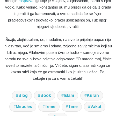
mnogih
rasprava
koje je Šuajbov, alejhisselam, narod s njim
vodio. Kako vidimo, konstantno su mu prijetili da će ga iz grada
istjerati ili ga kamenovati, a sve u nadi da će se ”vjeri
pradjedovskoj” i trgovačkoj praksi uobičajenoj on, i uz njeg’ i
njegovi sljedbenici, vratiti.
Šuajb, alejhisselam, se, međutim, na sve te prijetnje uopće nije
ni osvrtao, već je smjerno i odano, zajedno sa vjernicima koji su
bili uz njega, Allahovim putem čvrsto hodio – samo je svome
narodu na sve njihove prijetnje odgovarao: ”O narode moj, činite
sve što možete, a činiću i ja. Vi ćete, sigurno, saznati koga će
kazna stići koja će ga osramotiti i ko je uistinu lažac. Pa,
čekajte i ja ću s vama čekati!”
Blog
Book
Islam
Kuran
Miracles
Teme
Time
Vakat