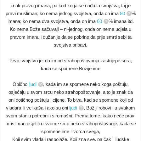
znak pravog imana, pa kod koga se nađu ta svojstva, taj je
pravi musliman; ko nema jednog svojstva, onda on ima
80
%
imana; ko nema dva svojstva, onda on ima
60
% imana itd.
Ko nema Bože sačuvaj! – ni-jednog, onda on nema udjela u
pravom imanu i dužan je da se pobrine da prije smrti sebi ta
svojstva pribavi.
Prvo svojstvo je: da im od strahopoštovanja zastrijepe srca,
kada se spomene Božije ime
Obično
ljudi
, kada im se spomene neko koga poštuju,
osjećaju u svom srcu neko strahopoštovanje, a to je znak da
oni dotičnog poštuju i cijene. To biva, kad se spomene koji od
vladara ili velikaša i ako su oni
ljudi
, Božiji robovi i u svakom
svom stanju potrebni i siromašni. Prema tome, kako neće pravi
musliman osjetiti u svome srcu neko strahopoštovanje, kada se
spomene ime Tvorca svega,
Koji svim vlada i raspolaže, Koji zna sve, pa čak i ljudske