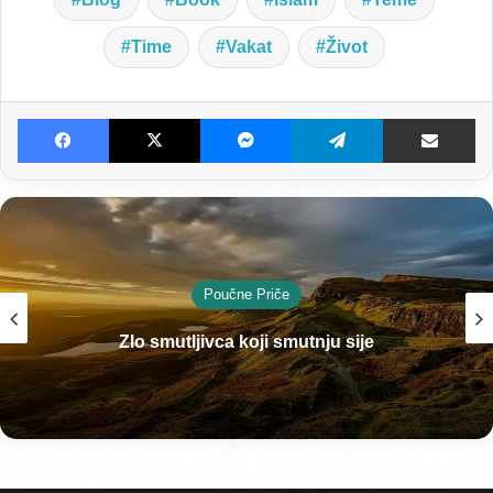
Time
Vakat
Život
Facebook
X
Messenger
Telegram
Dijeljenje E-poštom
Poučne Priče
Zlo smutljivca koji smutnju sije