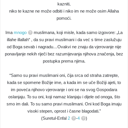
kazniti,
niko te kazne ne može odbiti i niko im ne može osim Allaha
pomoći.
Ima
mnogo
muslimana, koji misle, kada samo izgovore: „La
illahe illallah“ , da su pravi muslimani i da već s time zaslužuju
od Boga sevab i nagradu…Ovakvi ne znaju da vjerovanje nije
ponavljanje nekih riječi bez razumijevanja njihova značenja, bez
postupka prema njima.
“Samo su pravi muslimani oni, čija srca od straha zatrepte,
kada se spomene Božije ime, a kada im se uče Božiji ajeti, to
im poveća njihovo vjerovanje i oni se na svog Gospodara
oslanjaju. To su oni, koji namaz klanjaju i dijele od onoga, što
smo im dali. To su samo pravi muslimani. Oni kod Boga imaju
visoki stepen, oprost i časne blagodati.”
(Suretul-Enfal
2
-
4
)