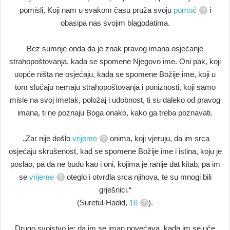
pomisli, Koji nam u svakom času pruža svoju
pomoć
i
obasipa nas svojim blagodatima.
Bez sumnje onda da je znak pravog imana osjećanje
strahopoštovanja, kada se spomene Njegovo ime. Oni pak, koji
uopće ništa ne osjećaju, kada se spomene Božije ime, koji u
tom slučaju nemaju strahopoštovanja i poniznosti, koji samo
misle na svoj imetak, položaj i udobnost, ti su daleko od pravog
imana, ti ne poznaju Boga onako, kako ga treba poznavati.
„Zar nije došlo
vrijeme
onima, koji vjeruju, da im srca
osjećaju skrušenost, kad se spomene Božije ime i istina, koju je
poslao, pa da ne budu kao i oni, kojima je ranije dat kitab, pa im
se
vrijeme
oteglo i otvrdla srca njihova, te su mnogi bili
grješnici.“
(Suretul-Hadid,
16
).
Drugo svojstvo je: da im se iman povećava, kada im se uče