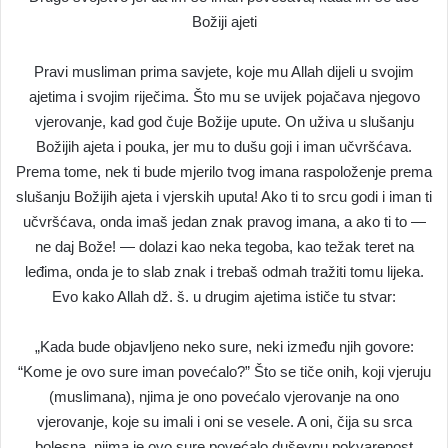
Božiji ajeti
Pravi musliman prima savjete, koje mu Allah dijeli u svojim
ajetima i svojim riječima. Što mu se uvijek pojačava njegovo
vjerovanje, kad god čuje Božije upute. On uživa u slušanju
Božijih ajeta i pouka, jer mu to dušu goji i iman učvršćava.
Prema tome, nek ti bude mjerilo tvog imana raspoloženje prema
slušanju Božijih ajeta i vjerskih uputa! Ako ti to srcu godi i iman ti
učvršćava, onda imaš jedan znak pravog imana, a ako ti to —
ne daj Bože! — dolazi kao neka tegoba, kao težak teret na
leđima, onda je to slab znak i trebaš odmah tražiti tomu lijeka.
Evo kako Allah dž. š. u drugim ajetima ističe tu stvar:
„Kada bude objavljeno neko sure, neki između njih govore:
“Kome je ovo sure iman povećalo?” Što se tiče onih, koji vjeruju
(muslimana), njima je ono povećalo vjerovanje na ono
vjerovanje, koje su imali i oni se vesele. A oni, čija su srca
bolesna, njima je ovo sure povećalo duševnu pokvarenost