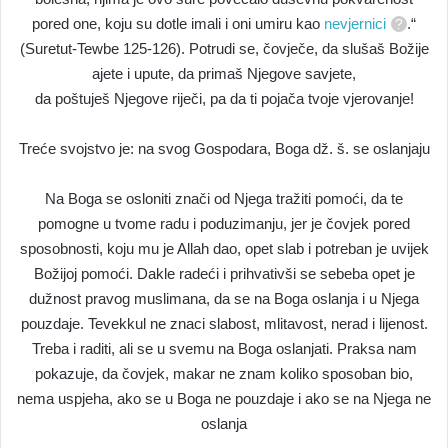
pored one, koju su dotle imali i oni umiru kao
nevjernici
.“
(Suretut-Tewbe 125-126). Potrudi se, čovječe, da slušaš Božije
ajete i upute, da primaš Njegove savjete,
da poštuješ Njegove riječi, pa da ti pojača tvoje vjerovanje!
Treće svojstvo je: na svog Gospodara, Boga dž. š. se oslanjaju
Na Boga se osloniti znači od Njega tražiti pomoći, da te
pomogne u tvome radu i poduzimanju, jer je čovjek pored
sposobnosti, koju mu je Allah dao, opet slab i potreban je uvijek
Božijoj pomoći. Dakle radeći i prihvativši se sebeba opet je
dužnost pravog muslimana, da se na Boga oslanja i u Njega
pouzdaje. Tevekkul ne znaci slabost, mlitavost, nerad i lijenost.
Treba i raditi, ali se u svemu na Boga oslanjati. Praksa nam
pokazuje, da čovjek, makar ne znam koliko sposoban bio,
nema uspjeha, ako se u Boga ne pouzdaje i ako se na Njega ne
oslanja