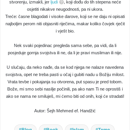
stvorenju, izmakli, jer
ljudi
, koji dođu do tih stepena neće
osjetiti nikakve neugodnosti, pa ni ukora.
Treće: časne blagodati i visoke darove, koji se ne daju ni opisati
najboljim perom niti objasniti riječima, makar koliko čovjek rječit
i vješt bio.
Nek svaki pojedinac pregleda sama sebe, pa vidi, da li
posjeduje gornja svojstva ili ne, da li je pravi musliman ili nije.
U slučaju, da neko nađe, da se kod njega ne nalaze navedena
svojstva, opet ne treba pasti u očaj i gubiti nadu u Božiju milost.
Vrata tevbe i pokajanja su otvorena, put spasu je pred tobom.
Bože, mi smo sebi nasilje počinili, pa ako nam Ti ne oprostiš i
ako se nama ne smiluješ, mi ćemo biti od onih, koji će stradati!
Autor: Šejh Mehmed ef. Handžić
Blog
Book
Islam
Teme