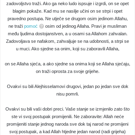
zadovoljstvo traži. Ako ga neko ludo ispsuje i izgrdi, on se opet
blagim pokaže. Kad mu se nasilje učini on se strpi i opet
pravedno postupa. Ne utječe se drugom osim jedinom Allahu,
ne traži
pomoć
osim od jedinog Allaha. Pravi je musliman
među ljudima dostojanstven, a u osami sa Allahom zahvalan.
Zadovoljava se nafakom, zahvaljuje se na udobnosti, a strpi se
u muci. Ako sjedne sa onim, koji su zaboravili Allaha,
on se Allaha sjeća, a ako sjedne sa onima koji se Allaha sjećaju,
on traži oprosta za svoje grijehe.
Ovakvi su bili Alejhisselamovi drugovi, jedan po jedan sve dok
nisu pomrli.
Ovakvi su bili vaši dobri preci. Vaše stanje se izmjenilo zato što
ste vi svoj postupak promijenili. Ne zaboravite: Allah neće
promijeniti stanje jednog naroda sve dok taj narod ne promijeni
svoj postupak, a kad Allah htjedne jedan narod (radi grijeha)