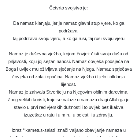
Četvrto svojstvo je:
Da namaz klanjaju, jer je namaz glavni stup vjere, ko ga
podržava,
taj podržava svoju vjeru, a ko ga ruši, taj ruši svoju vjeru
Namaz je duševna vježba, kojom čovjek čisti svoju dušu od
prljavosti, koju joj šejtan nanosi. Namaz čovjeka podsjeća na
Boga i uvijek mu oživljava sjećanje na Njega. Namaz sprječava
čovjeka od zala i opačina. Namaz vježba i tijelo i otklanja
lijenost.
Namaz je zahvala Stvoritelju na Njegovim obilnim darovima.
Zbog velikih koristi, koje se nalaze u namazu dragi Allah ga je
stavio u prvi red vjerskih dužnosti i to uvijek bez ikakva
izuzetka: u ratu i u miru, u bolesti i u zdravlju.
Izraz “ikametus-salati” znači valjano obavljanje namaza u