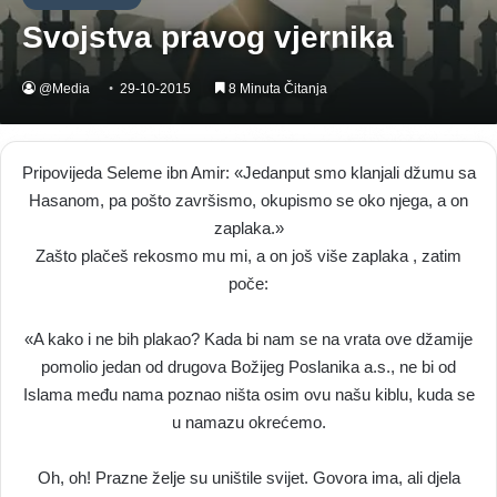
Svojstva pravog vjernika
@Media
29-10-2015
8 Minuta Čitanja
Pripovijeda Seleme ibn Amir: «Jedanput smo klanjali džumu sa
Hasanom, pa pošto završismo, okupismo se oko njega, a on
zaplaka.»
Zašto plačeš rekosmo mu mi, a on još više zaplaka , zatim
poče:
«A kako i ne bih plakao? Kada bi nam se na vrata ove džamije
pomolio jedan od drugova Božijeg Poslanika a.s., ne bi od
Islama među nama poznao ništa osim ovu našu kiblu, kuda se
u namazu okrećemo.
Oh, oh! Prazne želje su uništile svijet. Govora ima, ali djela