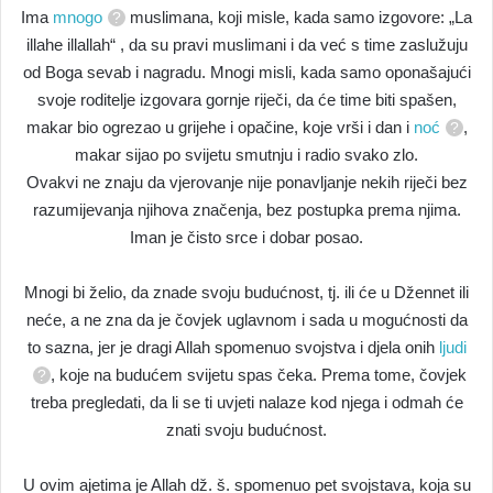
Ima
mnogo
muslimana, koji misle, kada samo izgovore: „La
illahe illallah“ , da su pravi muslimani i da već s time zaslužuju
od Boga sevab i nagradu. Mnogi misli, kada samo oponašajući
svoje roditelje izgovara gornje riječi, da će time biti spašen,
makar bio ogrezao u grijehe i opačine, koje vrši i dan i
noć
,
makar sijao po svijetu smutnju i radio svako zlo.
Ovakvi ne znaju da vjerovanje nije ponavljanje nekih riječi bez
razumijevanja njihova značenja, bez postupka prema njima.
Iman je čisto srce i dobar posao.
Mnogi bi želio, da znade svoju budućnost, tj. ili će u Džennet ili
neće, a ne zna da je čovjek uglavnom i sada u mogućnosti da
to sazna, jer je dragi Allah spomenuo svojstva i djela onih
ljudi
, koje na budućem svijetu spas čeka. Prema tome, čovjek
treba pregledati, da li se ti uvjeti nalaze kod njega i odmah će
znati svoju budućnost.
U ovim ajetima je Allah dž. š. spomenuo pet svojstava, koja su