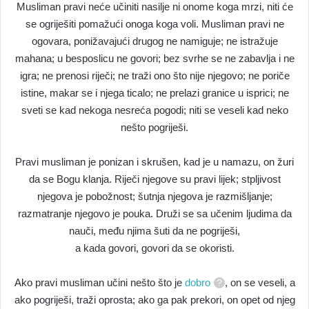
Musliman pravi neće učiniti nasilje ni onome koga mrzi, niti će
se ogriješiti pomažući onoga koga voli. Musliman pravi ne
ogovara, ponižavajući drugog ne namiguje; ne istražuje
mahana; u besposlicu ne govori; bez svrhe se ne zabavlja i ne
igra; ne prenosi riječi; ne traži ono što nije njegovo; ne poriče
istine, makar se i njega ticalo; ne prelazi granice u isprici; ne
sveti se kad nekoga nesreća pogodi; niti se veseli kad neko
nešto pogriješi.
Pravi musliman je ponizan i skrušen, kad je u namazu, on žuri
da se Bogu klanja. Riječi njegove su pravi lijek; stpljivost
njegova je pobožnost; šutnja njegova je razmišljanje;
razmatranje njegovo je pouka. Druži se sa učenim ljudima da
nauči, među njima šuti da ne pogriješi,
a kada govori, govori da se okoristi.
Ako pravi musliman učini nešto što je
dobro
, on se veseli, a
ako pogriješi, traži oprosta; ako ga pak prekori, on opet od njeg