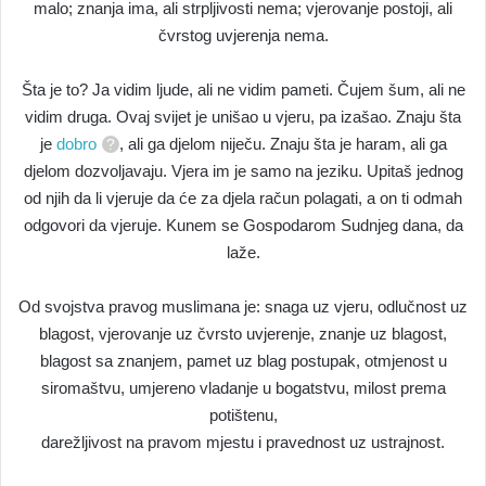
malo; znanja ima, ali strpljivosti nema; vjerovanje postoji, ali
čvrstog uvjerenja nema.
Šta je to? Ja vidim ljude, ali ne vidim pameti. Čujem šum, ali ne
vidim druga. Ovaj svijet je unišao u vjeru, pa izašao. Znaju šta
je
dobro
, ali ga djelom niječu. Znaju šta je haram, ali ga
djelom dozvoljavaju. Vjera im je samo na jeziku. Upitaš jednog
od njih da li vjeruje da će za djela račun polagati, a on ti odmah
odgovori da vjeruje. Kunem se Gospodarom Sudnjeg dana, da
laže.
Od svojstva pravog muslimana je: snaga uz vjeru, odlučnost uz
blagost, vjerovanje uz čvrsto uvjerenje, znanje uz blagost,
blagost sa znanjem, pamet uz blag postupak, otmjenost u
siromaštvu, umjereno vladanje u bogatstvu, milost prema
potištenu,
darežljivost na pravom mjestu i pravednost uz ustrajnost.