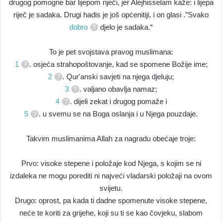
drugog pomogne bar lijepom riječi, jer Alejhisselam kaže: i lijepa
riječ je sadaka. Drugi hadis je još općenitiji, i on glasi .”Svako
dobro
djelo je sadaka.“
To je pet svojstava pravog muslimana:
1
. osjeća strahopoštovanje, kad se spomene Božije ime;
2
. Qur'anski savjeti na njega djeluju;
3
. valjano obavlja namaz;
4
. dijeli zekat i drugog pomaže i
5
. u svemu se na Boga oslanja i u Njega pouzdaje.
Takvim muslimanima Allah za nagradu obećaje troje:
Prvo: visoke stepene i položaje kod Njega, s kojim se ni
izdaleka ne mogu porediti ni najveći vladarski položaji na ovom
svijetu.
Drugo: oprost, pa kada ti dadne spomenute visoke stepene,
neće te koriti za grijehe, koji su ti se kao čovjeku, slabom