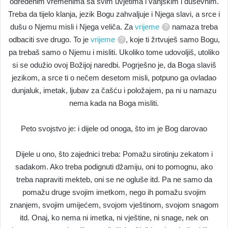
određenim vremenima sa svim uvjetima i vanjskim i duševnim.
Treba da tijelo klanja, jezik Bogu zahvaljuje i Njega slavi, a srce i
dušu o Njemu misli i Njega veliča. Za
vrijeme
namaza treba
odbaciti sve drugo. To je
vrijeme
, koje ti žrtvuješ samo Bogu,
pa trebaš samo o Njemu i misliti. Ukoliko tome udovoljiš, utoliko
si se odužio ovoj Božijoj naredbi. Pogrješno je, da Boga slaviš
jezikom, a srce ti o nečem desetom misli, potpuno ga ovladao
dunjaluk, imetak, ljubav za čašću i položajem, pa ni u namazu
nema kada na Boga misliti.
Peto svojstvo je: i dijele od onoga, što im je Bog darovao
Dijele u ono, što zajednici treba: Pomažu sirotinju zekatom i
sadakom. Ako treba podignuti džamiju, oni to pomognu, ako
treba napraviti mekteb, oni se ne ogluše itd. Pa ne samo da
pomažu druge svojim imetkom, nego ih pomažu svojim
znanjem, svojim umijećem, svojom vještinom, svojom snagom
itd. Onaj, ko nema ni imetka, ni vještine, ni snage, nek on