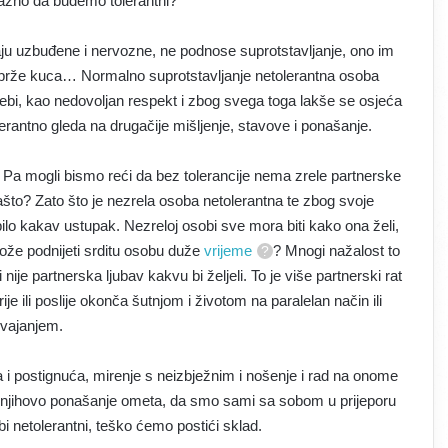
važno da budemo tolerantni?
aju uzbuđene i nervozne, ne podnose suprotstavljanje, ono im
e brže kuca… Normalno suprotstavljanje netolerantna osoba
bi, kao nedovoljan respekt i zbog svega toga lakše se osjeća
rantno gleda na drugačije mišljenje, stavove i ponašanje.
n? Pa mogli bismo reći da bez tolerancije nema zrele partnerske
 Zašto? Zato što je nezrela osoba netolerantna te zbog svoje
bilo kakav ustupak. Nezreloj osobi sve mora biti kako ona želi,
 može podnijeti srditu osobu duže
vrijeme
? Mnogi nažalost to
ije partnerska ljubav kakvu bi željeli. To je više partnerski rat
e ili poslije okonča šutnjom i životom na paralelan način ili
vajanjem.
 i postignuća, mirenje s neizbježnim i nošenje i rad na onome
i i njihovo ponašanje ometa, da smo sami sa sobom u prijeporu
 netolerantni, teško ćemo postići sklad.