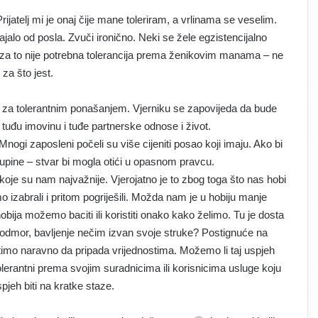
rijatelj mi je onaj čije mane toleriram, a vrlinama se veselim.
jalo od posla. Zvuči ironično. Neki se žele egzistencijalno
o za to nije potrebna tolerancija prema ženikovim manama – ne
za što jest.
di za tolerantnim ponašanjem. Vjerniku se zapovijeda da bude
, tuđu imovinu i tuđe partnerske odnose i život.
Mnogi zaposleni počeli su više cijeniti posao koji imaju. Ako bi
kupine – stvar bi mogla otići u opasnom pravcu.
oje su nam najvažnije. Vjerojatno je to zbog toga što nas hobi
o izabrali i pritom pogriješili. Možda nam je u hobiju manje
bija možemo baciti ili koristiti onako kako želimo. Tu je dosta
ti odmor, bavljenje nečim izvan svoje struke? Postignuće na
imo naravno da pripada vrijednostima. Možemo li taj uspjeh
lerantni prema svojim suradnicima ili korisnicima usluge koju
jeh biti na kratke staze.