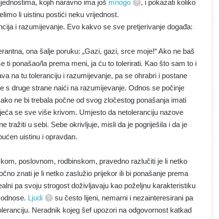
rijednostima, kojih naravno ima još
mnogo
, i pokazati koliko
imo li uistinu postići neku vrijednost.
ancija i razumijevanje. Evo kakvo se sve pretjerivanje događa:
rantna, ona šalje poruku: „Gazi, gazi, srce moje!“ Ako ne baš
ti ponašao/la prema meni, ja ću to tolerirati. Kao što sam to i
a na tu toleranciju i razumijevanje, pa se ohrabri i postane
 s druge strane naići na razumijevanje. Odnos se počinje
kako ne bi trebala počne od svog zločestog ponašanja imati
osjeća se sve više krivom. Umjesto da netoleranciju nazove
ažiti u sebi. Sebe okrivljuje, misli da je pogriješila i da je
 upućen uistinu i opravdan.
jskom, poslovnom, rodbinskom, pravedno razlučiti je li netko
točno znati je li netko zaslužio prijekor ili bi ponašanje prema
ealni pa svoju strogost doživljavaju kao poželjnu karakteristiku
i odnose.
Ljudi
su često lijeni, nemarni i nezainteresirani pa
toleranciju. Neradnik kojeg šef upozori na odgovornost katkad