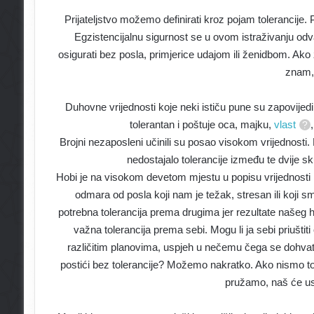
Prijateljstvo možemo definirati kroz pojam tolerancije. P
Egzistencijalnu sigurnost se u ovom istraživanju odva
osigurati bez posla, primjerice udajom ili ženidbom. Ak
znam, 
Duhovne vrijednosti koje neki ističu pune su zapovije
tolerantan i poštuje oca, majku,
vlast
Brojni nezaposleni učinili su posao visokom vrijednosti. 
nedostajalo tolerancije između te dvije s
Hobi je na visokom devetom mjestu u popisu vrijednosti k
odmara od posla koji nam je težak, stresan ili koji sm
potrebna tolerancija prema drugima jer rezultate našeg ho
važna tolerancija prema sebi. Mogu li ja sebi priušti
različitim planovima, uspjeh u nečemu čega se dohvat
postići bez tolerancije? Možemo nakratko. Ako nismo to
pružamo, naš će usp