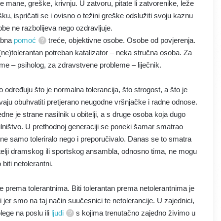
e mane, greške, krivnju. U zatvoru, pitate li zatvorenike, leže
ku, ispričati se i ovisno o težini greške odslužiti svoju kaznu
sobe ne razbolijeva nego ozdravljuje.
rebna
pomoć
treće, objektivne osobe. Osobe od povjerenja.
io (ne)tolerantan potreban katalizator – neka stručna osoba. Za
eme – psiholog, za zdravstvene probleme – liječnik.
o određuju što je normalna tolerancija, što strogost, a što je
avaju obuhvatiti pretjerano neugodne vršnjačke i radne odnose.
edne je strane nasilnik u obitelji, a s druge osoba koja dugo
ilništvo. U prethodnoj generaciji se poneki šamar smatrao
 samo toleriralo nego i preporučivalo. Danas se to smatra
i voditelji dramskog ili sportskog ansambla, odnosno tima, ne mogu
biti netolerantni.
 prema tolerantnima. Biti tolerantan prema netolerantnima je
i jer smo na taj način suučesnici te netolerancije. U zajednici,
olege na poslu ili
ljudi
s kojima trenutačno zajedno živimo u