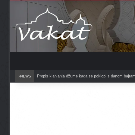
Čuvajte se griješenja u mjesecu redžebu?
⚡NEWS