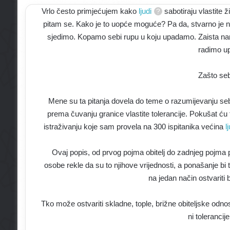
Vrlo često primjećujem kako
ljudi
sabotiraju vlastite ž
pitam se. Kako je to uopće moguće? Pa da, stvarno je 
sjedimo. Kopamo sebi rupu u koju upadamo. Zaista na
radimo up
Zašto se
Mene su ta pitanja dovela do teme o razumijevanju se
prema čuvanju granice vlastite tolerancije. Pokušat ću 
istraživanju koje sam provela na 300 ispitanika većina
l
Ovaj popis, od prvog pojma obitelj do zadnjeg pojma p
osobe rekle da su to njihove vrijednosti, a ponašanje bi t
na jedan način ostvariti 
Tko može ostvariti skladne, tople, brižne obiteljske odnos
ni tolerancij