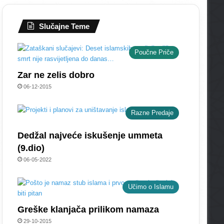
Slučajne Teme
Poučne Priče
Zar ne zelis dobro
06-12-2015
Razne Predaje
Dedžal najveće iskušenje ummeta
(9.dio)
06-05-2022
Učimo o Islamu
Greške klanjača prilikom namaza
29-10-2015