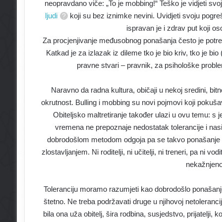
neopravdano viče: „To je mobbing!“ Teško je vidjeti svoj
ljudi
koji su bez iznimke nevini. Uvidjeti svoju pogreš
ispravan je i zdrav put koji o
Za procjenjivanje međusobnog ponašanja često je pot
Katkad je za izlazak iz dileme tko je bio kriv, tko je b
pravne stvari – pravnik, za psihološke probl
Naravno da radna kultura, običaji u nekoj sredini, bitn
okrutnost. Bulling i mobbing su novi pojmovi koji pokuš
Obiteljsko maltretiranje također ulazi u ovu temu: s j
vremena ne prepoznaje nedostatak tolerancije i nas
dobrodošlom metodom odgoja pa se takvo ponašanje ne
zlostavljanjem. Ni roditelji, ni učitelji, ni treneri, pa n
nekažnjeno 
Toleranciju moramo razumjeti kao dobrodošlo ponašanje
štetno. Ne treba podržavati druge u njihovoj netolerancij
bila ona uža obitelj, šira rodbina, susjedstvo, prijatelji, k