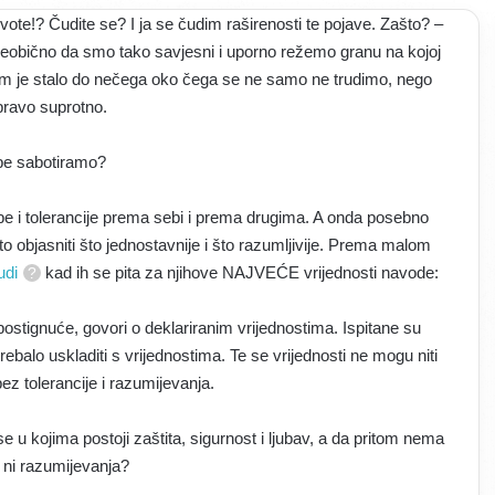
ivote!? Čudite se? I ja se čudim raširenosti te pojave. Zašto? –
neobično da smo tako savjesni i uporno režemo granu na kojoj
m je stalo do nečega oko čega se ne samo ne trudimo, nego
ravo suprotno.
be sabotiramo?
be i tolerancije prema sebi i prema drugima. A onda posebno
to objasniti što jednostavnije i što razumljivije. Prema malom
judi
kad ih se pita za njihove NAJVEĆE vrijednosti navode:
ostignuće, govori o deklariranim vrijednostima. Ispitane su
rebalo uskladiti s vrijednostima. Te se vrijednosti ne mogu niti
bez tolerancije i razumijevanja.
e u kojima postoji zaštita, sigurnost i ljubav, a da pritom nema
e ni razumijevanja?