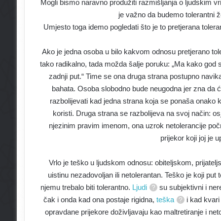
Mogli bismo naravno produžiti razmišljanja o ljudskim v
je važno da budemo tolerantni žel
Umjesto toga idemo pogledati što je to pretjerana toler
Ako je jedna osoba u bilo kakvom odnosu pretjerano tole
tako radikalno, tada možda šalje poruku: „Ma kako god se 
zadnji put.“ Time se ona druga strana postupno navikav
bahata. Osoba slobodno bude neugodna jer zna da će
razbolijevati kad jedna strana koja se ponaša onako 
koristi. Druga strana se razbolijeva na svoj način: 
njezinim pravim imenom, ona uzrok netolerancije počne tr
prijekor koji joj je
Vrlo je teško u ljudskom odnosu: obiteljskom, prijatel
uistinu nezadovoljan ili netolerantan. Teško je koji put 
njemu trebalo biti tolerantno.
Ljudi
su subjektivni i ner
čak i onda kad ona postaje rigidna,
teška
i kad kvar
opravdane prijekore doživljavaju kao maltretiranje i ne