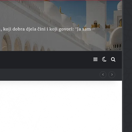
Sidebar
Switch skin
Traži ...