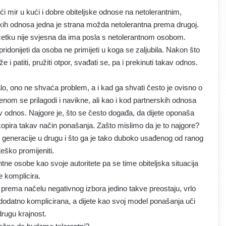
i mir u kući i dobre obiteljske odnose na netolerantnim,
ih odnosa jedna je strana možda netolerantna prema drugoj.
očetku nije svjesna da ima posla s netolerantnom osobom.
idonijeti da osoba ne primijeti u koga se zaljubila. Nakon što
ože i patiti, pružiti otpor, svađati se, pa i prekinuti takav odnos.
malo, ono ne shvaća problem, a i kad ga shvati često je ovisno o
enom se prilagodi i navikne, ali kao i kod partnerskih odnosa
akav odnos. Najgore je, što se često događa, da dijete oponaša
j kopira takav način ponašanja. Zašto mislimo da je to najgore?
e generacije u drugu i što ga je tako duboko usađenog od ranog
teško promijeniti.
ne osobe kao svoje autoritete pa se time obiteljska situacija
e komplicira.
m prema načelu negativnog izbora jedino takve preostaju, vrlo
i dodatno komplicirana, a dijete kao svoj model ponašanja uči
 drugu krajnost.