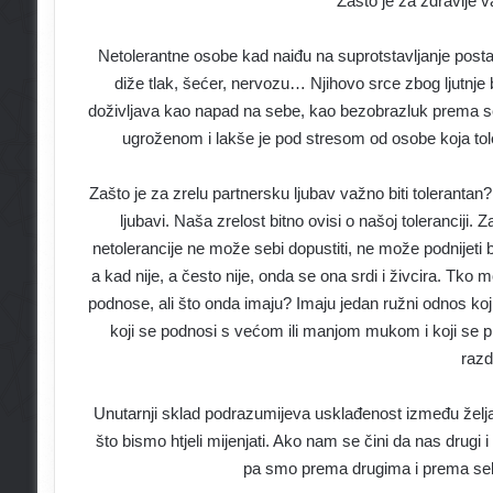
Zašto je za zdravlje 
Netolerantne osobe kad naiđu na suprotstavljanje post
diže tlak, šećer, nervozu… Njihovo srce zbog ljutnj
doživljava kao napad na sebe, kao bezobrazluk prema se
ugroženom i lakše je pod stresom od osobe koja tole
Zašto je za zrelu partnersku ljubav važno biti toleranta
ljubavi. Naša zrelost bitno ovisi o našoj toleranciji.
netolerancije ne može sebi dopustiti, ne može podnijeti 
a kad nije, a često nije, onda se ona srdi i živcira. Tko
podnose, ali što onda imaju? Imaju jedan ružni odnos koji n
koji se podnosi s većom ili manjom mukom i koji se prij
razd
Unutarnji sklad podrazumijeva usklađenost između želja
što bismo htjeli mijenjati. Ako nam se čini da nas drug
pa smo prema drugima i prema sebi