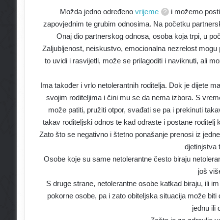
Možda jedno određeno
vrijeme
i možemo postić
zapovjednim te grubim odnosima. Na početku partnersk
Onaj dio partnerskog odnosa, osoba koja trpi, u p
Zaljubljenost, neiskustvo, emocionalna nezrelost mogu pr
to uvidi i rasvijetli, može se prilagoditi i naviknuti, ali m
Ima također i vrlo netolerantnih roditelja. Dok je dijete 
svojim roditeljima i čini mu se da nema izbora. S vrem
može patiti, pružiti otpor, svađati se pa i prekinuti t
takav roditeljski odnos te kad odraste i postane roditel
Zato što se negativno i štetno ponašanje prenosi iz jedn
djetinjstva 
Osobe koje su same netolerantne često biraju netolerant
još viš
S druge strane, netolerantne osobe katkad biraju, ili i
pokorne osobe, pa i zato obiteljska situacija može bit
jednu ili