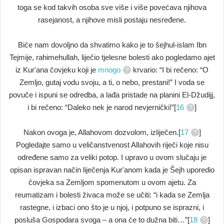
toga se kod takvih osoba sve više i više povećava njihova
rasejanost, a njihove misli postaju nesređene.
Biće nam dovoljno da shvatimo kako je to šejhul-islam Ibn
Tejmije, rahimehullah, liječio tjelesne bolesti ako pogledamo ajet
iz Kur'ana čovjeku koji je
mnogo
krvario: “I bi rečeno: “O
Zemljo, gutaj vodu svoju, a ti, o nebo, prestani!” I voda se
povuče i ispuni se odredba, a lađa pristade na planini El-Džudijj,
i bi rečeno: “Daleko nek je narod nevjernički!”[
16
]
Nakon ovoga je, Allahovom dozvolom, izliječen.[
17
]
Pogledajte samo u veličanstvenost Allahovih riječi koje nisu
određene samo za veliki potop. I upravo u ovom slučaju je
opisan ispravan način liječenja Kur'anom kada je Šejh uporedio
čovjeka sa Zemljom spomenutom u ovom ajetu. Za
reumatizam i bolesti živaca može se učiti: “i kada se Zemlja
rastegne, i izbaci ono što je u njoj, i potpuno se isprazni, i
posluša Gospodara svoga – a ona će to dužna biti…”[
18
]