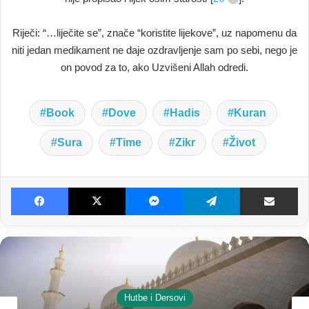
Riječi: “…liječite se”, znače “koristite lijekove”, uz napomenu da
niti jedan medikament ne daje ozdravljenje sam po sebi, nego je
on povod za to, ako Uzvišeni Allah odredi.
Book
Dove
Hadis
Kuran
Sura
Time
Zikr
Život
Facebook
X
Messenger
Telegram
Dijeljenje E-poštom
Različite Teme