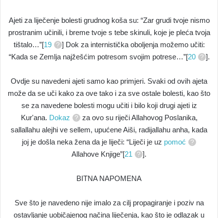
Ajeti za liječenje bolesti grudnog koša su: “Zar grudi tvoje nismo
prostranim učinili, i breme tvoje s tebe skinuli, koje je pleća tvoja
tištalo…”[
19
] Dok za internistička oboljenja možemo učiti:
“Kada se Zemlja najžešćim potresom svojim potrese…”[
20
].
Ovdje su navedeni ajeti samo kao primjeri. Svaki od ovih ajeta
može da se uči kako za ove tako i za sve ostale bolesti, kao što
se za navedene bolesti mogu učiti i bilo koji drugi ajeti iz
Kur'ana.
Dokaz
za ovo su riječi Allahovog Poslanika,
sallallahu alejhi ve sellem, upućene Aiši, radijallahu anha, kada
joj je došla neka žena da je liječi: “Liječi je uz
pomoć
Allahove Knjige”[
21
].
BITNA NAPOMENA
Sve što je navedeno nije imalo za cilj propagiranje i poziv na
ostavljanje uobičajenog načina liječenja, kao što je odlazak u