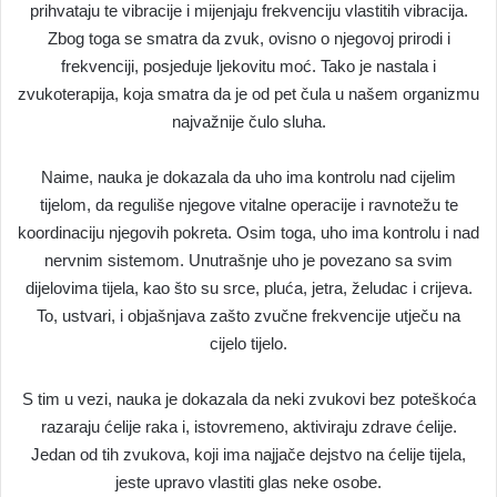
prihvataju te vibracije i mijenjaju frekvenciju vlastitih vibracija.
Zbog toga se smatra da zvuk, ovisno o njegovoj prirodi i
frekvenciji, posjeduje ljekovitu moć. Tako je nastala i
zvukoterapija, koja smatra da je od pet čula u našem organizmu
najvažnije čulo sluha.
Naime, nauka je dokazala da uho ima kontrolu nad cijelim
tijelom, da reguliše njegove vitalne operacije i ravnotežu te
koordinaciju njegovih pokreta. Osim toga, uho ima kontrolu i nad
nervnim sistemom. Unutrašnje uho je povezano sa svim
dijelovima tijela, kao što su srce, pluća, jetra, želudac i crijeva.
To, ustvari, i objašnjava zašto zvučne frekvencije utječu na
cijelo tijelo.
S tim u vezi, nauka je dokazala da neki zvukovi bez poteškoća
razaraju ćelije raka i, istovremeno, aktiviraju zdrave ćelije.
Jedan od tih zvukova, koji ima najjače dejstvo na ćelije tijela,
jeste upravo vlastiti glas neke osobe.