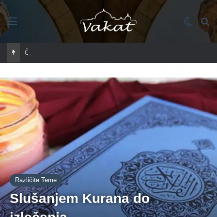
Imenik
Switch
Tr
Čuvajte se griješenja u mjesecu redžebu?
Različite Teme
Slušanjem Kurana do