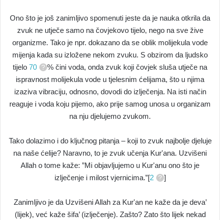
Ono što je još zanimljivo spomenuti jeste da je nauka otkrila da
zvuk ne utječe samo na čovjekovo tijelo, nego na sve žive
organizme. Tako je npr. dokazano da se oblik molijekula vode
mijenja kada su izložene nekom zvuku. S obzirom da ljudsko
tijelo
70
% čini voda, onda zvuk koji čovjek sluša utječe na
ispravnost molijekula vode u tjelesnim ćelijama, što u njima
izaziva vibraciju, odnosno, dovodi do izlječenja. Na isti način
reaguje i voda koju pijemo, ako prije samog unosa u organizam
na nju djelujemo zvukom.
Tako dolazimo i do ključnog pitanja – koji to zvuk najbolje djeluje
na naše ćelije? Naravno, to je zvuk učenja Kur'ana. Uzvišeni
Allah o tome kaže: ”Mi objavljujemo u Kur'anu ono što je
izlječenje i milost vjernicima.”[
2
]
Zanimljivo je da Uzvišeni Allah za Kur'an ne kaže da je deva’
(lijek), već kaže šifa’ (izlječenje). Zašto? Zato što lijek nekad