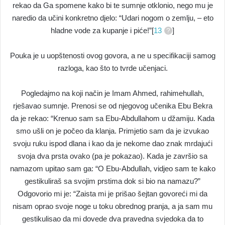
rekao da Ga spomene kako bi te sumnje otklonio, nego mu je
naredio da učini konkretno djelo: “Udari nogom o zemlju, – eto
hladne vode za kupanje i piće!”[
13
]
Pouka je u uopštenosti ovog govora, a ne u specifikaciji samog
razloga, kao što to tvrde učenjaci.
Pogledajmo na koji način je Imam Ahmed, rahimehullah,
rješavao sumnje. Prenosi se od njegovog učenika Ebu Bekra
da je rekao: “Krenuo sam sa Ebu-Abdullahom u džamiju. Kada
smo ušli on je počeo da klanja. Primjetio sam da je izvukao
svoju ruku ispod dlana i kao da je nekome dao znak mrdajući
svoja dva prsta ovako (pa je pokazao). Kada je završio sa
namazom upitao sam ga: “O Ebu-Abdullah, vidjeo sam te kako
gestikuliraš sa svojim prstima dok si bio na namazu?”
Odgovorio mi je: “Zaista mi je prišao šejtan govoreći mi da
nisam oprao svoje noge u toku obrednog pranja, a ja sam mu
gestikulisao da mi dovede dva pravedna svjedoka da to