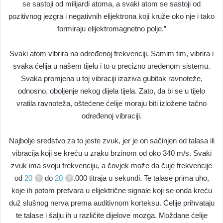
se sastoji od milijardi atoma, a svaki atom se sastoji od
pozitivnog jezgra i negativnih elijektrona koji kruže oko nje i tako
formiraju elijektromagnetno polje.”
Svaki atom vibrira na određenoj frekvenciji. Samim tim, vibrira i
svaka ćelija u našem tijelu i to u precizno uređenom sistemu.
Svaka promjena u toj vibraciji izaziva gubitak ravnoteže,
odnosno, oboljenje nekog dijela tijela. Zato, da bi se u tijelo
vratila ravnoteža, oštećene ćelije moraju biti izložene tačno
određenoj vibraciji.
Najbolje sredstvo za to jeste zvuk, jer je on sačinjen od talasa ili
vibracija koji se kreću u zraku brzinom od oko 340 m/s. Svaki
zvuk ima svoju frekvenciju, a čovjek može da čuje frekvencije
od
20
do
20
.000 titraja u sekundi. Te talase prima uho,
koje ih potom pretvara u elijektrične signale koji se onda kreću
duž slušnog nerva prema auditivnom korteksu. Ćelije prihvataju
te talase i šalju ih u različite dijelove mozga. Moždane ćelije