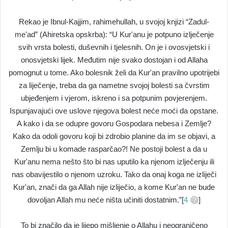
Rekao je Ibnul-Kajjim, rahimehullah, u svojoj knjizi “Zadul-
me'ad” (Ahiretska opskrba): “U Kur'anu je potpuno izlječenje
svih vrsta bolesti, duševnih i tjelesnih. On je i ovosvjetski i
onosvjetski lijek. Međutim nije svako dostojan i od Allaha
pomognut u tome. Ako bolesnik želi da Kur'an pravilno upotrijebi
za liječenje, treba da ga nametne svojoj bolesti sa čvrstim
ubjeđenjem i vjerom, iskreno i sa potpunim povjerenjem.
Ispunjavajući ove uslove njegova bolest neće moći da opstane.
A kako i da se odupre govoru Gospodara nebesa i Zemlje?
Kako da odoli govoru koji bi zdrobio planine da im se objavi, a
Zemlju bi u komade rasparčao?! Ne postoji bolest a da u
Kur'anu nema nešto što bi nas uputilo ka njenom izlječenju ili
nas obavijestilo o njenom uzroku. Tako da onaj koga ne izliječi
Kur'an, znači da ga Allah nije izliječio, a kome Kur'an ne bude
dovoljan Allah mu neće ništa učiniti dostatnim.”[
4
]
To bi značilo da je lijepo mišljenje o Allahu i neograničeno