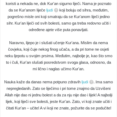
koristi a nekada ne, dok Kur'an sigurno liječi. Nama je poznato
da se Kur'anom liječe
ljudi
koji boluju od sihra, međutim,
pogrešno misle oni koji smatraju da se Kur'anom liječi jedino
sihr. Kur'an liječi od svih bolesti, samo ga treba redovno učiti i
određene ajete više puta ponavljati.
Naravno, lijepo je i slušati učenje Kur'ana. Mislim da nema
čovjeka, koji čuje nekog finog učača, a da pri tome ne osjeti
neku ljepotu u svojim prsima. Međutim, najbolje je, kao što smo
to i čuli, Kur'an slušati posredstvom svoga glasa, odnosno, da
mi lično i naglas učimo Kur'an.
Nauka kaže da danas nema potpuno zdravih
ljudi
. Ima samo
nepregledanih. Zato se liječimo i pri tome znajmo da Uzvišeni
Allah nije dao ni jednu bolest a da za nju nije dao i lijek! A najbolji
lijek, koji liječi sve bolesti, jeste Kur'an. Zato, vi koji znate učiti i
čitati Kur'an – učite! A vi koji ne znate, požurite da se podučite!