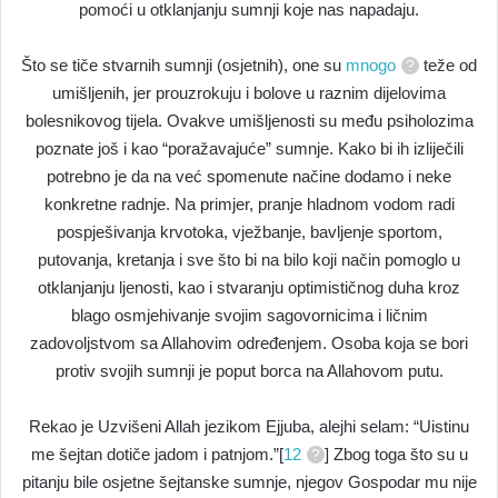
pomoći u otklanjanju sumnji koje nas napadaju.
Što se tiče stvarnih sumnji (osjetnih), one su
mnogo
teže od
umišljenih, jer prouzrokuju i bolove u raznim dijelovima
bolesnikovog tijela. Ovakve umišljenosti su među psiholozima
poznate još i kao “poražavajuće” sumnje. Kako bi ih izliječili
potrebno je da na već spomenute načine dodamo i neke
konkretne radnje. Na primjer, pranje hladnom vodom radi
pospješivanja krvotoka, vježbanje, bavljenje sportom,
putovanja, kretanja i sve što bi na bilo koji način pomoglo u
otklanjanju ljenosti, kao i stvaranju optimističnog duha kroz
blago osmjehivanje svojim sagovornicima i ličnim
zadovoljstvom sa Allahovim određenjem. Osoba koja se bori
protiv svojih sumnji je poput borca na Allahovom putu.
Rekao je Uzvišeni Allah jezikom Ejjuba, alejhi selam: “Uistinu
me šejtan dotiče jadom i patnjom.”[
12
] Zbog toga što su u
pitanju bile osjetne šejtanske sumnje, njegov Gospodar mu nije