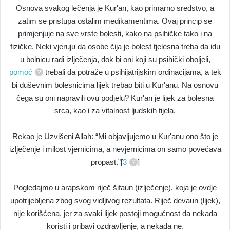
Osnova svakog lečenja je Kur'an, kao primarno sredstvo, a
zatim se pristupa ostalim medikamentima. Ovaj princip se
primjenjuje na sve vrste bolesti, kako na psihičke tako i na
fizičke. Neki vjeruju da osobe čija je bolest tjelesna treba da idu
u bolnicu radi izlječenja, dok bi oni koji su psihički oboljeli,
pomoć
trebali da potraže u psihijatrijskim ordinacijama, a tek
bi duševnim bolesnicima lijek trebao biti u Kur'anu. Na osnovu
čega su oni napravili ovu podjelu? Kur'an je lijek za bolesna
srca, kao i za vitalnost ljudskih tijela.
Rekao je Uzvišeni Allah: “Mi objavljujemo u Kur'anu ono što je
izlječenje i milost vjernicima, a nevjernicima on samo povećava
propast.”[
3
]
Pogledajmo u arapskom riječ šifaun (izlječenje), koja je ovdje
upotrijebljena zbog svog vidljivog rezultata. Riječ devaun (lijek),
nije korišćena, jer za svaki lijek postoji mogućnost da nekada
koristi i pribavi ozdravljenje, a nekada ne.