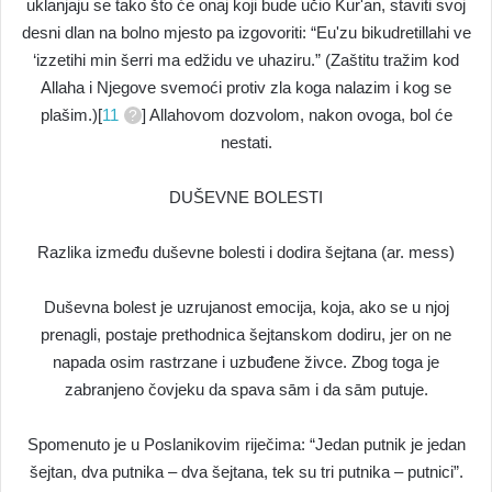
uklanjaju se tako što će onaj koji bude učio Kur'an, staviti svoj
desni dlan na bolno mjesto pa izgovoriti: “Eu'zu bikudretillahi ve
‘izzetihi min šerri ma edžidu ve uhaziru.” (Zaštitu tražim kod
Allaha i Njegove svemoći protiv zla koga nalazim i kog se
plašim.)[
11
] Allahovom dozvolom, nakon ovoga, bol će
nestati.
DUŠEVNE BOLESTI
Razlika između duševne bolesti i dodira šejtana (ar. mess)
Duševna bolest je uzrujanost emocija, koja, ako se u njoj
prenagli, postaje prethodnica šejtanskom dodiru, jer on ne
napada osim rastrzane i uzbuđene živce. Zbog toga je
zabranjeno čovjeku da spava sām i da sām putuje.
Spomenuto je u Poslanikovim riječima: “Jedan putnik je jedan
šejtan, dva putnika – dva šejtana, tek su tri putnika – putnici”.