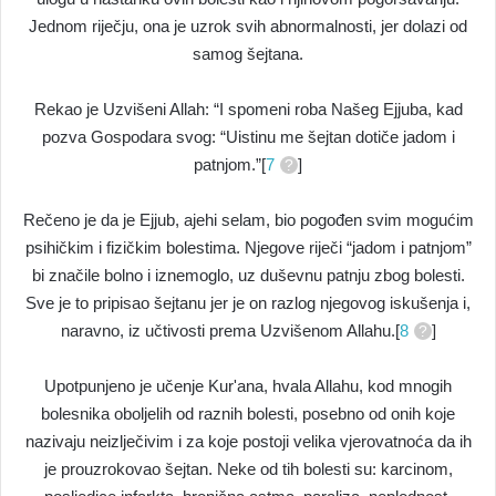
Jednom riječju, ona je uzrok svih abnormalnosti, jer dolazi od
samog šejtana.
Rekao je Uzvišeni Allah: “I spomeni roba Našeg Ejjuba, kad
pozva Gospodara svog: “Uistinu me šejtan dotiče jadom i
patnjom.”[
7
]
Rečeno je da je Ejjub, ajehi selam, bio pogođen svim mogućim
psihičkim i fizičkim bolestima. Njegove riječi “jadom i patnjom”
bi značile bolno i iznemoglo, uz duševnu patnju zbog bolesti.
Sve je to pripisao šejtanu jer je on razlog njegovog iskušenja i,
naravno, iz učtivosti prema Uzvišenom Allahu.[
8
]
Upotpunjeno je učenje Kur'ana, hvala Allahu, kod mnogih
bolesnika oboljelih od raznih bolesti, posebno od onih koje
nazivaju neizlječivim i za koje postoji velika vjerovatnoća da ih
je prouzrokovao šejtan. Neke od tih bolesti su: karcinom,