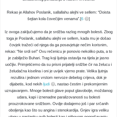
Rekao je Allahov Poslanik, sallallahu alejhi ve sellem: “Doista
šejtan kola čovečijim venama”.[
6
]
Iz ovoga zaključujemo da je srdžba razlog mnogih bolesti. Zbog
toga je Poslanik, sallallahu alejhi ve sellem, kada mu je došao
čovjek tražeći od njega da ga posavjetuje nečim korisnim,
rekao: “Ne srdi se!” Ovu rečenicu je ponovio nekoliko puta, a to
je zabilježio Buhari. Trag koji ljutnja ostavlja na tijela je jasno
uočljiv. Primjetićemo da su prisni prijatelji srdžbe čir na želucu i
želudačna kiselina i oni je uvijek vjerno prate. Velika ljutnja
rezultira i jednom vrstom nervoze debelog crijeva, dok je
dijabetis, kod nekih
ljudi
, nastao čestim i prekomjernim
uzrujavanjem. Mnoge bolesti glave poput glavobolje, moždanog
udara, kapi i iznenadne paralizovanosti su bolesti
prouzrokovane srdžbom. Ovdje dodajemo još i par srčanih
oboljenja kao što su angina i stenokardija. Gnjev igra veliku
ulogu u nastanku ovih bolesti kao i njihovom pogoršavanju.