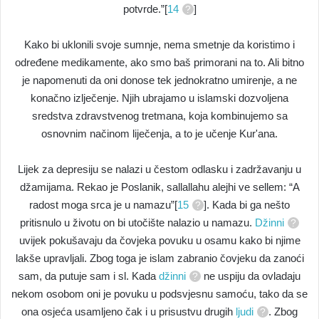
potvrde.”[
14
]
Kako bi uklonili svoje sumnje, nema smetnje da koristimo i
određene medikamente, ako smo baš primorani na to. Ali bitno
je napomenuti da oni donose tek jednokratno umirenje, a ne
konačno izlječenje. Njih ubrajamo u islamski dozvoljena
sredstva zdravstvenog tretmana, koja kombinujemo sa
osnovnim načinom liječenja, a to je učenje Kur'ana.
Lijek za depresiju se nalazi u čestom odlasku i zadržavanju u
džamijama. Rekao je Poslanik, sallallahu alejhi ve sellem: “A
radost moga srca je u namazu”[
15
]. Kada bi ga nešto
pritisnulo u životu on bi utočište nalazio u namazu.
Džinni
uvijek pokušavaju da čovjeka povuku u osamu kako bi njime
lakše upravljali. Zbog toga je islam zabranio čovjeku da zanoći
sam, da putuje sam i sl. Kada
džinni
ne uspiju da ovladaju
nekom osobom oni je povuku u podsvjesnu samoću, tako da se
ona osjeća usamljeno čak i u prisustvu drugih
ljudi
. Zbog