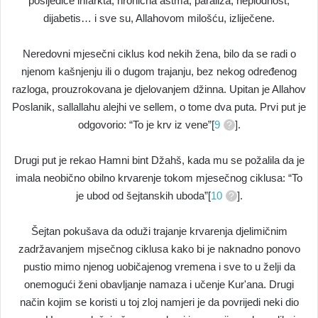
posljedice infarkta, hronična astma, paraliza, neplodnost,
dijabetis… i sve su, Allahovom milošću, izliječene.
Neredovni mjesečni ciklus kod nekih žena, bilo da se radi o
njenom kašnjenju ili o dugom trajanju, bez nekog određenog
razloga, prouzrokovana je djelovanjem džinna. Upitan je Allahov
Poslanik, sallallahu alejhi ve sellem, o tome dva puta. Prvi put je
odgovorio: “To je krv iz vene”[
9
].
Drugi put je rekao Hamni bint Džahš, kada mu se požalila da je
imala neobično obilno krvarenje tokom mjesečnog ciklusa: “To
je ubod od šejtanskih uboda”[
10
].
Šejtan pokušava da oduži trajanje krvarenja djelimičnim
zadržavanjem mjsečnog ciklusa kako bi je naknadno ponovo
pustio mimo njenog uobičajenog vremena i sve to u želji da
onemogući ženi obavljanje namaza i učenje Kur'ana. Drugi
način kojim se koristi u toj zloj namjeri je da povrijedi neki dio