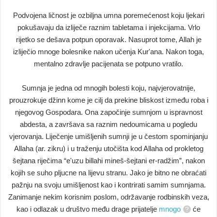
Podvojena ličnost je ozbiljna umna poremećenost koju ljekari
pokušavaju da izliječe raznim tabletama i injekcijama. Vrlo
rijetko se dešava potpun oporavak. Nasuprot tome, Allah je
izliječio mnoge bolesnike nakon učenja Kur'ana. Nakon toga,
mentalno zdravlje pacijenata se potpuno vratilo.
Sumnja je jedna od mnogih bolesti koju, najvjerovatnije,
prouzrokuje džinn kome je cilj da prekine bliskost između roba i
njegovog Gospodara. Ona započinje sumnjom u ispravnost
abdesta, a završava sa raznim nedoumicama u pogledu
vjerovanja. Liječenje umišljenih sumnji je u čestom spominjanju
Allaha (ar. zikru) i u traženju utočišta kod Allaha od prokletog
šejtana riječima “e'uzu billahi mineš-šejtani er-radžim”, nakon
kojih se suho pljucne na lijevu stranu. Jako je bitno ne obraćati
pažnju na svoju umišljenost kao i kontrirati samim sumnjama.
Zanimanje nekim korisnim poslom, održavanje rodbinskih veza,
kao i odlazak u društvo među drage prijatelje
mnogo
će