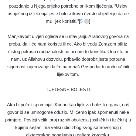
pouzdanje u Njega prijeko potrebno prilikom liječenja. “Uslov
uspješnog izlječenja jeste bolesnikovo čvrsto ubjeđenje da će
mu lijek koristiti.”[
5
]
Manjkavost u vjeri ogleda se u stavljanju Allahovog govora na
probu, da li će nam koristiti ili ne. Ako bi vodu Zemzem pili iz
čistog pokusa i radoznalosti ne bi nam to koristilo. Ono što bi
nam, uz Allahovu dozvolu, pribavilo dobrobit jeste potpuna
sigurnost i vjerovanje da će nam naš Gospodar tu vodu učiniti
lijekovitom.
TJELESNE BOLESTI
Ako bi počeli spominjati Kur'an kao lijek za bolesti organa, naš
govor bi se umnogome odužio. Mi ćemo ipak spomenuti neke
primjere. Postoji veliki broj raznih oboljenja (psihičkih i fizičkih) u
kojima šejtan ima veliki udio zbog svog samovoljnog i
diktatorskog ponašanja u našem krvotoku.