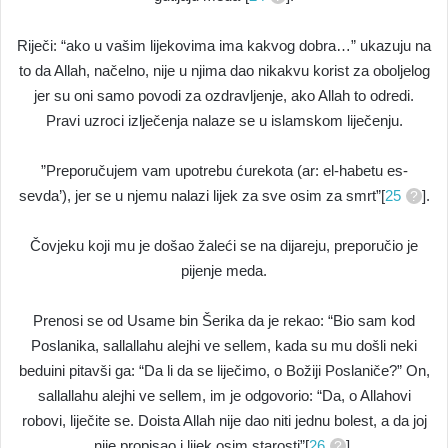
Riječi: “ako u vašim lijekovima ima kakvog dobra…” ukazuju na
to da Allah, načelno, nije u njima dao nikakvu korist za oboljelog
jer su oni samo povodi za ozdravljenje, ako Allah to odredi.
Pravi uzroci izlječenja nalaze se u islamskom liječenju.
”Preporučujem vam upotrebu ćurekota (ar: el-habetu es-
sevda’), jer se u njemu nalazi lijek za sve osim za smrt”[
25
].
Čovjeku koji mu je došao žaleći se na dijareju, preporučio je
pijenje meda.
Prenosi se od Usame bin Šerika da je rekao: “Bio sam kod
Poslanika, sallallahu alejhi ve sellem, kada su mu došli neki
beduini pitavši ga: “Da li da se liječimo, o Božiji Poslaniče?” On,
sallallahu alejhi ve sellem, im je odgovorio: “Da, o Allahovi
robovi, liječite se. Doista Allah nije dao niti jednu bolest, a da joj
nije propisao i lijek osim starosti”[
26
].