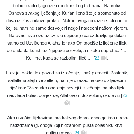
bolnicu radi dijagnoze i medicinskog tretmana. Naprotiv!
Osnova svakog liječenja je Kur'an i ono što je spomenuto od
dova iz Poslanikove prakse. Nakon ovoga dolaze ostali načini,
koji su nam ne samo dozvoljeni nego i naređeni našom vjerom.
Naravno, sve ovo uz čvrsto ubjeđenje da ozdravljenje dolazi
samo od Uzvišenog Allaha, jer ako On propiše izliječenje lijek
će onda da koristi uz Njegovu dozvolu, a nikako suprotno. “…i
Koji me, kada se razbolim, liječi…”[
22
].
Lijek je, dakle, tek povod za izlječenje, i naš plemeniti Poslanik,
sallallahu alejhi ve sellem, nam je ukazao na ovo u sljedećim
riječima: ”Za svako oboljenje postoji i izlječenje, pa ako lijek
nadvlada bolest čovjek će, Allahovom dozvolom, ozdraviti”[
23
].
”Ako u vašim lijekovima ima kakvog dobra, onda ga ima u rezu
hadždžama (tj. onoga koji hidžamom pušta bolesniku krv) i
gutljaju meda”[
24
].