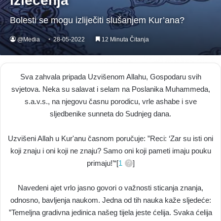
izlečenja
Bolesti se mogu izliječiti slušanjem Kur’ana?
@Media
28-05-2022
12 Minuta Čitanja
Sva zahvala pripada Uzvišenom Allahu, Gospodaru svih
svjetova. Neka su salavat i selam na Poslanika Muhammeda,
s.a.v.s., na njegovu časnu porodicu, vrle ashabe i sve
sljedbenike sunneta do Sudnjeg dana.
Uzvišeni Allah u Kur'anu časnom poručuje: ”Reci: ‘Zar su isti oni
koji znaju i oni koji ne znaju? Samo oni koji pameti imaju pouku
primaju!’“[
1
]
Navedeni ajet vrlo jasno govori o važnosti sticanja znanja,
odnosno, bavljenja naukom. Jedna od tih nauka kaže sljedeće:
”Temeljna gradivna jedinica našeg tijela jeste ćelija. Svaka ćelija