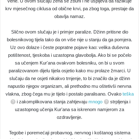
vene. U ovom slučaju žena se zbuni i ne uspijeva da razlikuje
krv mjesečnog ciklusa od obične krvi, pa zbog toga, prestaje da
obavlja namaz.
Slično ovom slučaju je i primjer paralize. Džinn pritisne dio
bolesnikovog tijela tako da on više nije u stanju da ga pomjera.
Uz ovo dolaze i česte popratne pojave kao: velika duševna
potištenost, tjeskoba i uzastopna glavobolja. Ako bi se počelo
sa učenjem Kur'ana ovakvom bolesniku, on bi u svom
paralizovanom dijelu tijela osjetio kako mu prolaze žmarci. U
slučaju da ne osjeti nikakvo trnjenje, to bi značilo da je džinn
napustio njegov organizam, ali prethodno mu oštetivši nervna
vlakna, zbog čega mu je tijelo i postalo paralisano. Ovako
teška
i zakomplikovana stanja zahtjevaju
mnogo
strpljenja i
uzastopnog učenja Kur'ana sa iskrenom namjerom za
ozdravljenje.
Tegobe i poremećaji probavnog, nervnog i koštanog sistema