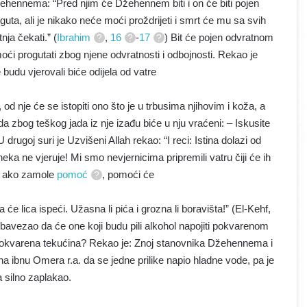
žehennema: “Pred njim će Džehennem biti i on će biti pojen
ta, ali je nikako neće moći proždrijeti i smrt će mu sa svih
nja čekati.” (
Ibrahim
,
16
-
17
) Bit će pojen odvratnom
ći progutati zbog njene odvratnosti i odbojnosti. Rekao je
 budu vjerovali biće odijela od vatre
 od nje će se istopiti ono što je u trbusima njihovim i koža, a
zbog teškog jada iz nje izađu biće u nju vraćeni: – Iskusite
U drugoj suri je Uzvišeni Allah rekao: “I reci: Istina dolazi od
a ne vjeruje! Mi smo nevjernicima pripremili vatru čiji će ih
i, ako zamole
pomoć
, pomoći će
e lica ispeći. Užasna li pića i grozna li boravišta!” (El-Kehf,
 obavezao da će one koji budu pili alkohol napojiti pokvarenom
o pokvarena tekućina? Rekao je: Znoj stanovnika Džehennema i
aha ibnu Omera r.a. da se jedne prilike napio hladne vode, pa je
 silno zaplakao.