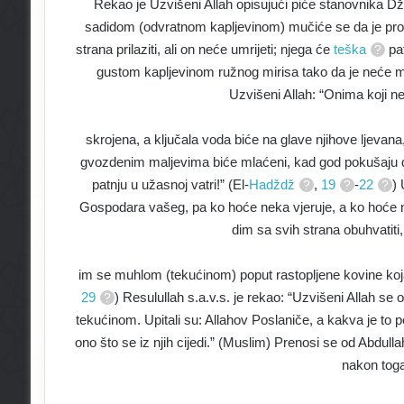
Rekao je Uzvišeni Allah opisujući piće stanovnika D
sadidom (odvratnom kapljevinom) mučiće se da je progu
strana prilaziti, ali on neće umrijeti; njega će
teška
pat
gustom kapljevinom ružnog mirisa tako da je neće mo
Uzvišeni Allah: “Onima koji ne
skrojena, a ključala voda biće na glave njihove ljevana,
gvozdenim maljevima biće mlaćeni, kad god pokušaju da 
patnju u užasnoj vatri!” (El-
Hadždž
,
19
-
22
) 
Gospodara vašeg, pa ko hoće neka vjeruje, a ko hoće nek
dim sa svih strana obuhvatit
im se muhlom (tekućinom) poput rastopljene kovine koja ć
29
) Resulullah s.a.v.s. je rekao: “Uzvišeni Allah se
tekućinom. Upitali su: Allahov Poslaniče, a kakva je t
ono što se iz njih cijedi.” (Muslim) Prenosi se od Abdull
nakon toga