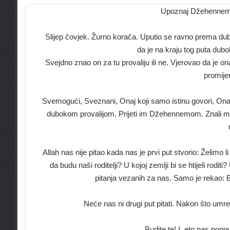
Upoznaj Džehennem d
Slijep čovjek. Žurno korača. Uputio se ravno prema dubok
da je na kraju tog puta dubok
Svejdno znao on za tu provaliju ili ne. Vjerovao da je o
promijen
Svemogući, Sveznani, Onaj koji samo istinu govori, Onaj
dubokom provalijom. Prijeti im Džehennemom. Znali mi za
Allah nas nije pitao kada nas je prvi put stvorio: Želim
da budu naši roditelji? U kojoj zemlji bi se htijeli rodit
pitanja vezanih za nas. Samo je rekao: Bu
Neće nas ni drugi put pitati. Nakon što umr
Budite te! I, eto nas pon