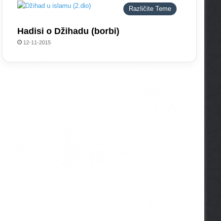
Različite Teme
Hadisi o Džihadu (borbi)
12-11-2015