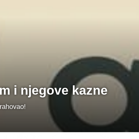
 i njegove kazne
rahovao!