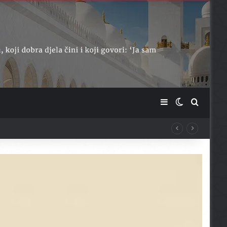
Sidebar
Switch skin
Traži ...