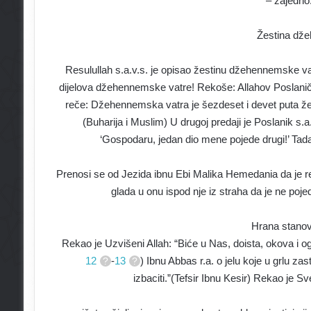
– zajedno.
Žestina dž
Resulullah s.a.v.s. je opisao žestinu džehennemske v
dijelova džehennemske vatre! Rekoše: Allahov Poslaniče,
reče: Džehennemska vatra je šezdeset i devet puta žeš
(Buharija i Muslim) U drugoj predaji je Poslanik s.
‘Gospodaru, jedan dio mene pojede drugi!’ Tada
Prenosi se od Jezida ibnu Ebi Malika Hemedania da je r
glada u onu ispod nje iz straha da je ne poj
Hrana stano
Rekao je Uzvišeni Allah: “Biće u Nas, doista, okova i ogn
12
-
13
) Ibnu Abbas r.a. o jelu koje u grlu za
izbaciti.”(Tefsir Ibnu Kesir) Rekao je Sve