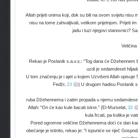
Allah prijeti onima koji, dok su bili na ovom svijetu nis
nisu na tome zahvaljivali, velikom prijetnjom. Prije
jadu i tuzi njegovi stanovnici? 
Veličin
Rekao je Poslanik s.a.v.s.: “Tog dana će Džehennem b
uzdi je sedamdeset hiljad
U tom značenju je i ajet u kojem Uzvišeni Allah opisuje 
Fedžr,
23
) U drugom hadisu Poslanik s.
ruba Džehennema i zatim propada u njemu sedamdeset g
Allah: “On će kao kule bacati iskre.” (El-Murselat,
32
kula frcati, pa kolika je va
Pored ogromne veličine Džehennema doći će dan kada 
obećanje je istinito, rekao je: “I ispuniće se riječ Gos