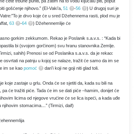
me ćete trbuhe puniti, pa zatim na to vodu ključalu piti, poput
iti gošćenje njihovo.” (El-Vaki’a,
51
-
56
) U drugoj suri je
 Vatre:”To je drvo koje će u sred Džehennema rasti, plod mu je
ffat,
63
-
64
) Džehennemlije će
sno gorkim zekkumom. Rekao je Poslanik s.a.v.s. : “Kada bi
opastila bi (svojom gorčinom) svu hranu stanovnika Zemlje.
mizi, sahih) Prenosi se od Poslanika s.a.v.s. da je rekao:
e osvrtati na patnju u kojoj se nalaze, tražit će samo da im se
će im se kao
pomoć
dari’i koji ne goji niti glad toli.
je koje zastaje u grlu. Onda će se sjetiti da, kada su bili na
e, pa će tražiti piće. Tada će im se dati piće –hamim, donijet će
ihovim licima od njegove vrućine će se lica ispeći, a kada uđe
u njihovim stomacima…” (Tirmizi, daif)
žehennemlija