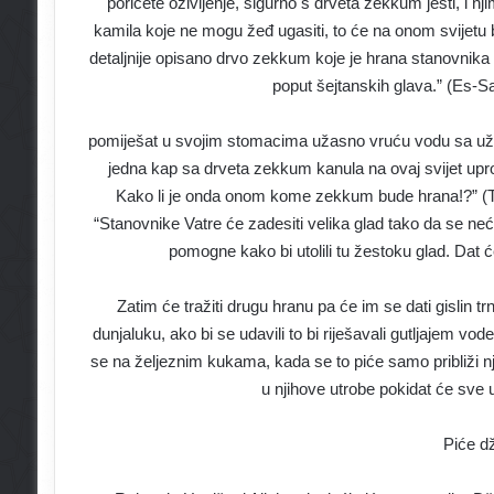
poričete oživljenje, sigurno s drveta zekkum jesti, i nji
kamila koje ne mogu žeđ ugasiti, to će na onom svijetu b
detaljnije opisano drvo zekkum koje je hrana stanovnika
poput šejtanskih glava.” (Es-Sa
pomiješat u svojim stomacima užasno vruću vodu sa uža
jedna kap sa drveta zekkum kanula na ovaj svijet upr
Kako li je onda onom kome zekkum bude hrana!?” (Tir
“Stanovnike Vatre će zadesiti velika glad tako da se neć
pomogne kako bi utolili tu žestoku glad. Dat 
Zatim će tražiti drugu hranu pa će im se dati gislin trn
dunjaluku, ako bi se udavili to bi riješavali gutljajem vod
se na željeznim kukama, kada se to piće samo približi nj
u njihove utrobe pokidat će sve 
Piće d