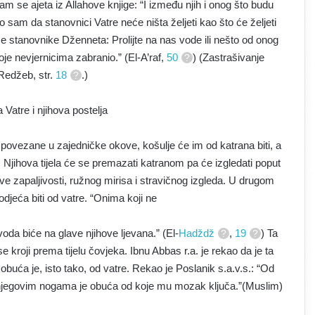
am se ajeta iz Allahove knjige: “I između njih i onog što budu
o sam da stanovnici Vatre neće ništa željeti kao što će željeti
 će stanovnike Dženneta: Prolijte na nas vode ili nešto od onog
voje nevjernicima zabranio.” (El-A’raf,
50
) (Zastrašivanje
Redžeb, str.
18
.)
Vatre i njihova postelja
 povezane u zajedničke okove, košulje će im od katrana biti, a
) Njihova tijela će se premazati katranom pa će izgledati poput
ve zapaljivosti, ružnog mirisa i stravičnog izgleda. U drugom
djeća biti od vatre. “Onima koji ne
voda biće na glave njihove ljevana.” (El-
Hadždž
,
19
) Ta
e kroji prema tijelu čovjeka. Ibnu Abbas r.a. je rekao da je ta
 obuća je, isto tako, od vatre. Rekao je Poslanik s.a.v.s.: “Od
a njegovim nogama je obuća od koje mu mozak ključa.”(Muslim)