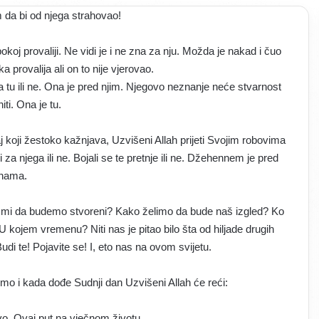
a bi od njega strahovao!
oj provaliji. Ne vidi je i ne zna za nju. Možda je nakad i čuo
a provalija ali on to nije vjerovao.
na tu ili ne. Ona je pred njim. Njegovo neznanje neće stvarnost
iti. Ona je tu.
 koji žestoko kažnjava, Uzvišeni Allah prijeti Svojim robovima
 njega ili ne. Bojali se te pretnje ili ne. Džehennem je pred
nama.
o li mi da budemo stvoreni? Kako želimo da bude naš izgled? Ko
i? U kojem vremenu? Niti nas je pitao bilo šta od hiljade drugih
di te! Pojavite se! I, eto nas na ovom svijetu.
emo i kada dođe Sudnji dan Uzvišeni Allah će reći:
ovo. Ovaj put na vječnom životu.