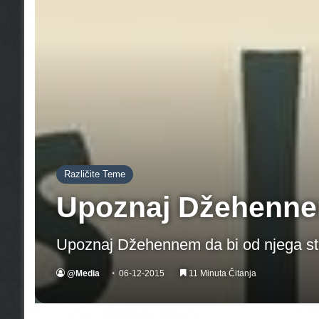
Različite Teme
Upoznaj Džehennem
Upoznaj Džehennem da bi od njega st
@Media
06-12-2015
11 Minuta Čitanja