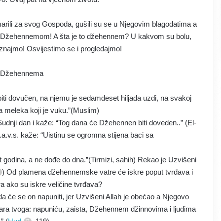
u marili za svog Gospoda, gušili su se u Njegovim blagodatima a
ti im Džehennemom! A šta je to džehennem? U kakvom su bolu,
Saznajmo! Osvijestimo se i progledajmo!
a Džehennema
iti dovučen, na njemu je sedamdeset hiljada uzdi, na svakoj
a meleka koji je vuku.”(Muslim)
Sudnji dan i kaže: “Tog dana će Džehennen biti doveden..” (El-
a.v.s. kaže: “Uistinu se ogromna stijena baci sa
odina, a ne dođe do dna.”(Tirmizi, sahih) Rekao je Uzvišeni
) Od plamena džehennemske vatre će iskre poput tvrđava i
tra ako su iskre veličine tvrđava?
će se on napuniti, jer Uzvišeni Allah je obećao a Njegovo
podara tvoga: napuniću, zaista, Džehennem džinnovima i ljudima