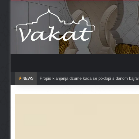
Čuvajte se griješenja u mjesecu redžebu?
NEWS