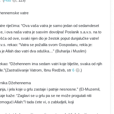
” (
Hud
, 119)
ehennemske vatre
atre riječima: “Ova vaša vatra je samo jedan od sedamdeset
 i ova naša vatra je sasvim dovoljna! Poslanik s.a.v.s. na to
ća od ove, svaki njen dio je žestok poput dunjalučke vatre!
a.v.s. rekao: “Vatra se požalila svom Gospodaru, rekla je:
 je Allah dao vatri dva oduška…” (Buharija i Muslim)
ekao: “Džehennem ima sedam vatri koje blješte, svaka od njih
ede.”(Zastrašivanje Vatrom, Ibnu Redžeb, str
6
.)
vnika Džehennema
ja, i jela koje u grlu zastaje i patnje nesnosne.” (El-Muzemil,
staje kaže: “Zaglavi se u grlu pa se ne može progutati niti
mogući Allah:”I tada ćete vi, o zabludjeli, koji