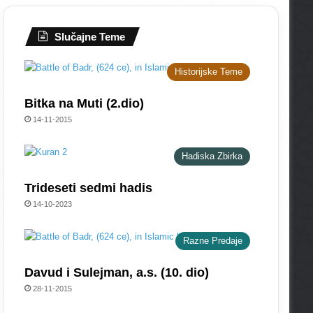
Slučajne Teme
Historijske Teme
Bitka na Muti (2.dio)
14-11-2015
Hadiska Zbirka
Trideseti sedmi hadis
14-10-2023
Razne Predaje
Davud i Sulejman, a.s. (10. dio)
28-11-2015