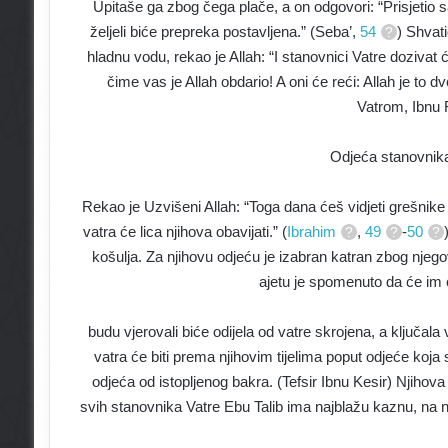
Upitaše ga zbog čega plače, a on odgovori: “Prisjetio s
željeli biće prepreka postavljena.” (Seba’,
54
) Shvati
hladnu vodu, rekao je Allah: “I stanovnici Vatre dozivat
čime vas je Allah obdario! A oni će reći: Allah je to d
Vatrom, Ibnu 
Odjeća stanovnika 
Rekao je Uzvišeni Allah: “Toga dana ćeš vidjeti grešnike
vatra će lica njihova obavijati.” (
Ibrahim
,
49
-
50
košulja. Za njihovu odjeću je izabran katran zbog njego
ajetu je spomenuto da će im o
budu vjerovali biće odijela od vatre skrojena, a ključala 
vatra će biti prema njihovim tijelima poput odjeće koja s
odjeća od istopljenog bakra. (Tefsir Ibnu Kesir) Njihova
svih stanovnika Vatre Ebu Talib ima najblažu kaznu, n