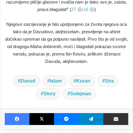
razumijemo ptičije glasove i svašta nam je dato; ovo je, zaista,
prava blagodat!” (
27
:
16
)
Njegovo sazrijevanje je bilo upotpunjeno za života njegova oca
tako da je Davudovo, alejhisselam, preseljenje na ahiret
dočekao spreman da ga potpuno naslijedi. Prvo što je od svojih,
od dragoga Allaha dobivenih, moći i blagodati pokazao svome
narodu, pokazao je, prema Ibn Kesiru, prilikom dženaze
Davuda, alejhisselam.
Davud
Islam
Kuran
Sira
Story
Sulejman
Facebook
X
Messenger
Telegram
Dijeljenje E-poštom