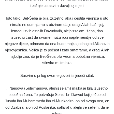
i pažnje u sasvim dovoljnoj mjeri.
Isto tako, Bet-Šeba je bila izuzetno jaka i čestita vjernica u što
nimalo ne sumnjamo s obzirom da je dragi Allah baš njoj,
između svih ostalih Davudovih, alejhisselam, žena, dao
izuzetnu čast da svome mužu rodi najplemenitije od sve
njegove djece, odnosno da ona bude majka jednog od Allahovih
vjerovjesnika. Velika je to počast i zato smatramo, a dragi Allah
najbolje zna, da je Bet-Šeba bila veoma pobožna vjernica,
istinska mu'minka.
Sasvim u prilog ovome govori i sljedeći citat:
.. Njegova (Sulejmanova, alejhisselam) majka je bila izuzetno
pobožna žena. To potvrđuje Senid ibn Dawud koji je čuo od
Jusufa ibn Muhammeda ibn el-Munkedira, on od svoga oca, on
od Džabira, a on od Poslanika, sallallahu alejhi ve sellem, da je
rekao: