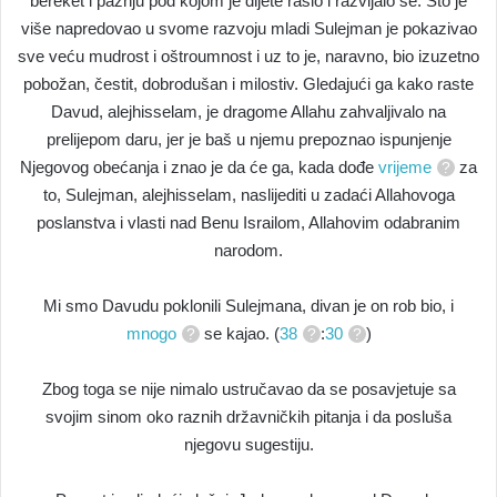
bereket i pažnju pod kojom je dijete raslo i razvijalo se. Što je
više napredovao u svome razvoju mladi Sulejman je pokazivao
sve veću mudrost i oštroumnost i uz to je, naravno, bio izuzetno
pobožan, čestit, dobrodušan i milostiv. Gledajući ga kako raste
Davud, alejhisselam, je dragome Allahu zahvaljivalo na
prelijepom daru, jer je baš u njemu prepoznao ispunjenje
Njegovog obećanja i znao je da će ga, kada dođe
vrijeme
za
to, Sulejman, alejhisselam, naslijediti u zadaći Allahovoga
poslanstva i vlasti nad Benu Israilom, Allahovim odabranim
narodom.
Mi smo Davudu poklonili Sulejmana, divan je on rob bio, i
mnogo
se kajao. (
38
:
30
)
Zbog toga se nije nimalo ustručavao da se posavjetuje sa
svojim sinom oko raznih državničkih pitanja i da posluša
njegovu sugestiju.