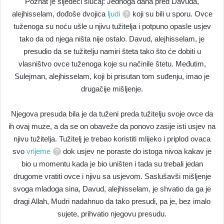
Poznat je sljedeći slučaj: Jednoga dana pred Davuda,
alejhisselam, dođoše dvojica
ljudi
koji su bili u sporu. Ovce
tuženoga su noću ušle u njivu tužitelja i potpuno opasle usjev
tako da od njega ništa nije ostalo. Davud, alejhisselam, je
presudio da se tužitelju namiri šteta tako što će dobiti u
vlasništvo ovce tuženoga koje su načinile štetu. Međutim,
Sulejman, alejhisselam, koji bi prisutan tom suđenju, imao je
drugačije mišljenje.
Njegova presuda bila je da tuženi preda tužitelju svoje ovce da
ih ovaj muze, a da se on obaveže da ponovo zasije isti usjev na
njivu tužitelja. Tužitelj je trebao koristiti mlijeko i priplod ovaca
svo
vrijeme
dok usjev ne poraste do istoga nivoa kakav je
bio u momentu kada je bio uništen i tada su trebali jedan
drugome vratiti ovce i njivu sa usjevom. Saslušavši mišljenje
svoga mladoga sina, Davud, alejhisselam, je shvatio da ga je
dragi Allah, Mudri nadahnuo da tako presudi, pa je, bez imalo
sujete, prihvatio njegovu presudu.