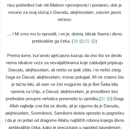
nisu pošteđeni čak niti Allahovi vjerovjesnici i poslanici, dok je
vezano za ovaj slučaj o Davudu, alejhisselam, sasvim jasno
rečeno:
… I Mi smo mu to oprostili, i on je, doista, blizak Nama i divno
prebivalište ga čeka. (
38
:
25
)
Prema tome, kur'anski ajeti jasno kazuju da ono što se desilo
nema nikakve veze sa nevaljalštinama koje zabludjeli pripisuju
Davudu, alejhisselam, ali nešto se ipak zbilo, i to nešto zbog
čega se Davud, alejhisselam, morao pokajati. Mi ne znamo šta
je tačno bilo, ali nam se čini mogućim da je Bet-Šeba bila
vjerena za Uriju, a Davud, alejhisselam, je prosidbom bez
prethodne provjere nehotice poremetio tu vjeridbu.[
31
] Dragi
Allah najbolje zna šta se desilo, ali je sigurno da je Davudu,
alejhisselam, Svemilosni, Samilosni doista oprostio tu pogrešku
i da je on jedan od dragome Allahu najbližih robova kojega divno
prebivalište čeka, kako je precizirano u naprijed navedenom