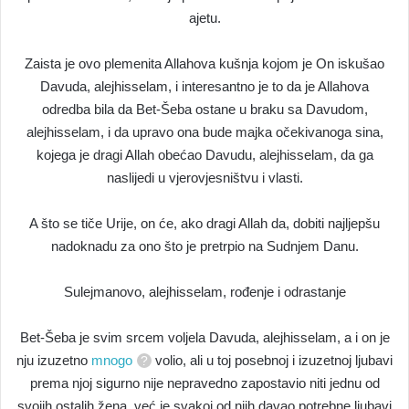
ajetu.
Zaista je ovo plemenita Allahova kušnja kojom je On iskušao
Davuda, alejhisselam, i interesantno je to da je Allahova
odredba bila da Bet-Šeba ostane u braku sa Davudom,
alejhisselam, i da upravo ona bude majka očekivanoga sina,
kojega je dragi Allah obećao Davudu, alejhisselam, da ga
naslijedi u vjerovjesništvu i vlasti.
A što se tiče Urije, on će, ako dragi Allah da, dobiti najljepšu
nadoknadu za ono što je pretrpio na Sudnjem Danu.
Sulejmanovo, alejhisselam, rođenje i odrastanje
Bet-Šeba je svim srcem voljela Davuda, alejhisselam, a i on je
nju izuzetno
mnogo
volio, ali u toj posebnoj i izuzetnoj ljubavi
prema njoj sigurno nije nepravedno zapostavio niti jednu od
svojih ostalih žena, već je svakoj od njih davao potrebne ljubavi