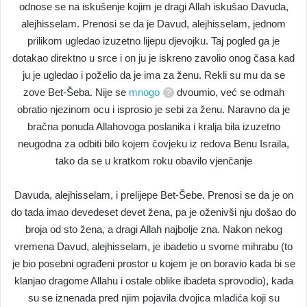
odnose se na iskušenje kojim je dragi Allah iskušao Davuda,
alejhisselam. Prenosi se da je Davud, alejhisselam, jednom
prilikom ugledao izuzetno lijepu djevojku. Taj pogled ga je
dotakao direktno u srce i on ju je iskreno zavolio onog časa kad
ju je ugledao i poželio da je ima za ženu. Rekli su mu da se
zove Bet-Šeba. Nije se
mnogo
dvoumio, već se odmah
obratio njezinom ocu i isprosio je sebi za ženu. Naravno da je
bračna ponuda Allahovoga poslanika i kralja bila izuzetno
neugodna za odbiti bilo kojem čovjeku iz redova Benu Israila,
tako da se u kratkom roku obavilo vjenčanje
Davuda, alejhisselam, i prelijepe Bet-Šebe. Prenosi se da je on
do tada imao devedeset devet žena, pa je oženivši nju došao do
broja od sto žena, a dragi Allah najbolje zna. Nakon nekog
vremena Davud, alejhisselam, je ibadetio u svome mihrabu (to
je bio posebni ograđeni prostor u kojem je on boravio kada bi se
klanjao dragome Allahu i ostale oblike ibadeta sprovodio), kada
su se iznenada pred njim pojavila dvojica mladića koji su