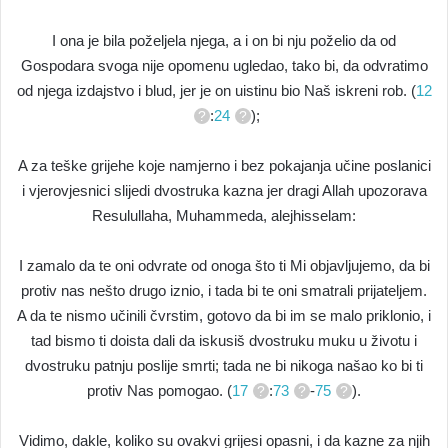
I ona je bila poželjela njega, a i on bi nju poželio da od
Gospodara svoga nije opomenu ugledao, tako bi, da odvratimo
od njega izdajstvo i blud, jer je on uistinu bio Naš iskreni rob. (
12
:
24
);
A za teške grijehe koje namjerno i bez pokajanja učine poslanici
i vjerovjesnici slijedi dvostruka kazna jer dragi Allah upozorava
Resulullaha, Muhammeda, alejhisselam:
I zamalo da te oni odvrate od onoga što ti Mi objavljujemo, da bi
protiv nas nešto drugo iznio, i tada bi te oni smatrali prijateljem.
A da te nismo učinili čvrstim, gotovo da bi im se malo priklonio, i
tad bismo ti doista dali da iskusiš dvostruku muku u životu i
dvostruku patnju poslije smrti; tada ne bi nikoga našao ko bi ti
protiv Nas pomogao. (
17
:
73
-
75
).
Vidimo, dakle, koliko su ovakvi grijesi opasni, i da kazne za njih