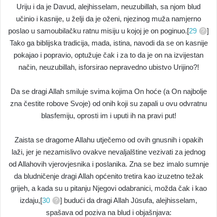
Uriju i da je Davud, alejhisselam, neuzubillah, sa njom blud
učinio i kasnije, u želji da je oženi, njezinog muža namjerno
poslao u samoubilačku ratnu misiju u kojoj je on poginuo.[
29
]
Tako ga biblijska tradicija, mada, istina, navodi da se on kasnije
pokajao i popravio, optužuje čak i za to da je on na izvijestan
način, neuzubillah, isforsirao nepravedno ubistvo Urijino?!
Da se dragi Allah smiluje svima kojima On hoće (a On najbolje
zna čestite robove Svoje) od onih koji su zapali u ovu odvratnu
blasfemiju, oprosti im i uputi ih na pravi put!
Zaista se dragome Allahu utječemo od ovih gnusnih i opakih
laži, jer je nezamislivo ovakve nevaljalštine vezivati za jednog
od Allahovih vjerovjesnika i poslanika. Zna se bez imalo sumnje
da bludničenje dragi Allah općenito tretira kao izuzetno težak
grijeh, a kada su u pitanju Njegovi odabranici, možda čak i kao
izdaju,[
30
] budući da dragi Allah Jūsufa, alejhisselam,
spašava od poziva na blud i objašnjava: