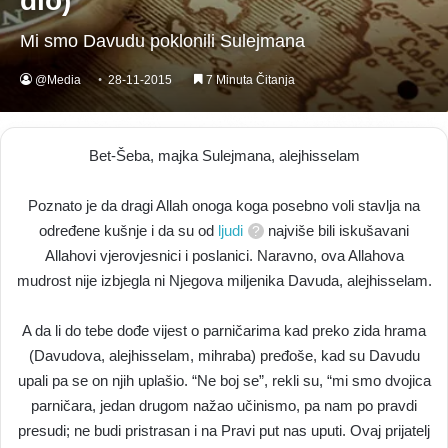
dio)
Mi smo Davudu poklonili Sulejmana
@Media
28-11-2015
7 Minuta Čitanja
Bet-Šeba, majka Sulejmana, alejhisselam
Poznato je da dragi Allah onoga koga posebno voli stavlja na
određene kušnje i da su od
ljudi
najviše bili iskušavani
Allahovi vjerovjesnici i poslanici. Naravno, ova Allahova
mudrost nije izbjegla ni Njegova miljenika Davuda, alejhisselam.
A da li do tebe dođe vijest o parničarima kad preko zida hrama
(Davudova, alejhisselam, mihraba) pređoše, kad su Davudu
upali pa se on njih uplašio. “Ne boj se”, rekli su, “mi smo dvojica
parničara, jedan drugom nažao učinismo, pa nam po pravdi
presudi; ne budi pristrasan i na Pravi put nas uputi. Ovaj prijatelj