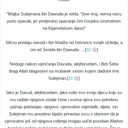
”Majka Sulejmana ibn Dawuda je rekla: ‘Sine moj, nemoj noću
puno spavati, jer pretjerano spavanje čini čovjeka siromahom
na Kijametskom danu!”
Sličnu predaju navodi i Ibn Madže od četvorice svojih učitelja, a
oni od Senida ibn Dawuda. …[
32
]
Nedugo nakon vjenčanja Davuda, alejhisselam, i Bet-Šebu
dragi Allah blagoslovi sa mubarek sinom kojem dadoše ime
Sulejman.[
33
]
Iako je Davud, alejhisselam, jako volio svu svoju djecu koju su
mu rađale njegove ostale žene i svima njima svu potrebnu
pažnju poklanjao, njegovo, vjerovatno najmlađe, dijete, sin
Sulejman mu posebno bijaše prirastao srcu s obzirom da je
vjerovatno još od njegova rođenja mogao uočiti poseban Allahov