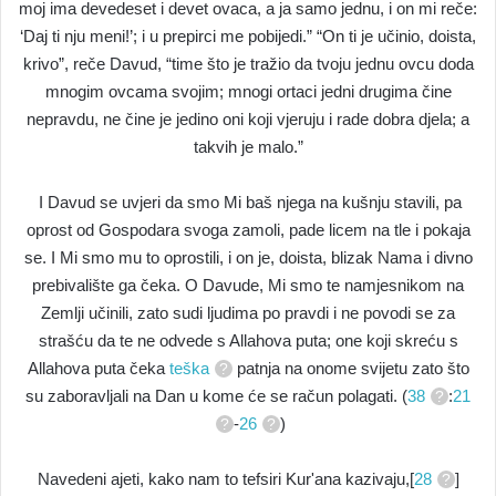
moj ima devedeset i devet ovaca, a ja samo jednu, i on mi reče:
‘Daj ti nju meni!’; i u prepirci me pobijedi.” “On ti je učinio, doista,
krivo”, reče Davud, “time što je tražio da tvoju jednu ovcu doda
mnogim ovcama svojim; mnogi ortaci jedni drugima čine
nepravdu, ne čine je jedino oni koji vjeruju i rade dobra djela; a
takvih je malo.”
I Davud se uvjeri da smo Mi baš njega na kušnju stavili, pa
oprost od Gospodara svoga zamoli, pade licem na tle i pokaja
se. I Mi smo mu to oprostili, i on je, doista, blizak Nama i divno
prebivalište ga čeka. O Davude, Mi smo te namjesnikom na
Zemlji učinili, zato sudi ljudima po pravdi i ne povodi se za
strašću da te ne odvede s Allahova puta; one koji skreću s
Allahova puta čeka
teška
patnja na onome svijetu zato što
su zaboravljali na Dan u kome će se račun polagati. (
38
:
21
-
26
)
Navedeni ajeti, kako nam to tefsiri Kur'ana kazivaju,[
28
]