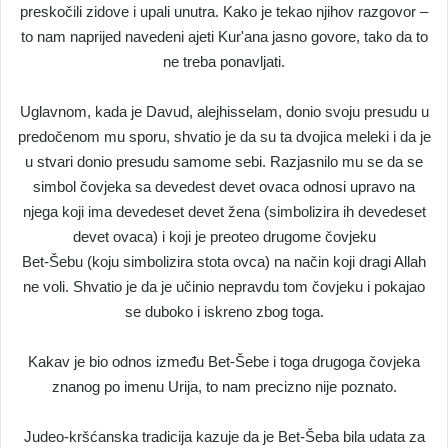
preskočili zidove i upali unutra. Kako je tekao njihov razgovor –
to nam naprijed navedeni ajeti Kur'ana jasno govore, tako da to
ne treba ponavljati.
Uglavnom, kada je Davud, alejhisselam, donio svoju presudu u
predočenom mu sporu, shvatio je da su ta dvojica meleki i da je
u stvari donio presudu samome sebi. Razjasnilo mu se da se
simbol čovjeka sa devedest devet ovaca odnosi upravo na
njega koji ima devedeset devet žena (simbolizira ih devedeset
devet ovaca) i koji je preoteo drugome čovjeku
Bet-Šebu (koju simbolizira stota ovca) na način koji dragi Allah
ne voli. Shvatio je da je učinio nepravdu tom čovjeku i pokajao
se duboko i iskreno zbog toga.
Kakav je bio odnos između Bet-Šebe i toga drugoga čovjeka
znanog po imenu Urija, to nam precizno nije poznato.
Judeo-kršćanska tradicija kazuje da je Bet-Šeba bila udata za