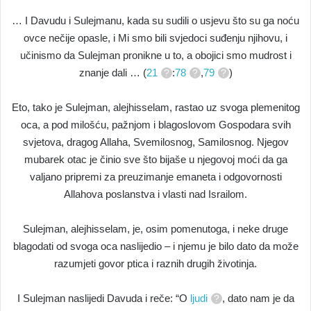
… I Davudu i Sulejmanu, kada su sudili o usjevu što su ga noću
ovce nečije opasle, i Mi smo bili svjedoci suđenju njihovu, i
učinismo da Sulejman pronikne u to, a obojici smo mudrost i
znanje dali … (
21
:
78
,
79
)
Eto, tako je Sulejman, alejhisselam, rastao uz svoga plemenitog
oca, a pod milošću, pažnjom i blagoslovom Gospodara svih
svjetova, dragog Allaha, Svemilosnog, Samilosnog. Njegov
mubarek otac je činio sve što bijaše u njegovoj moći da ga
valjano pripremi za preuzimanje emaneta i odgovornosti
Allahova poslanstva i vlasti nad Israilom.
Sulejman, alejhisselam, je, osim pomenutoga, i neke druge
blagodati od svoga oca naslijedio – i njemu je bilo dato da može
razumjeti govor ptica i raznih drugih životinja.
I Sulejman naslijedi Davuda i reče: “O
ljudi
, dato nam je da