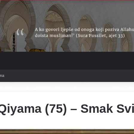
ama
Qiyama (75) – Smak Svi