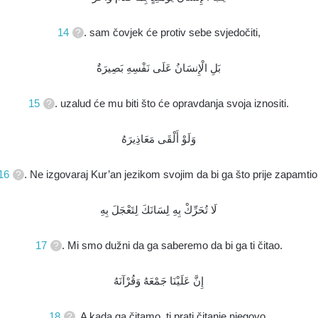
14
. sam čovjek će protiv sebe svjedočiti,
بَلِ الْإِنسَانُ عَلَى نَفْسِهِ بَصِيرَةٌ
15
. uzalud će mu biti što će opravdanja svoja iznositi.
وَلَوْ أَلْقَى مَعَاذِيرَهُ
16
. Ne izgovaraj Kur’an jezikom svojim da bi ga što prije zapamtio
لَا تُحَرِّكْ بِهِ لِسَانَكَ لِتَعْجَلَ بِهِ
17
. Mi smo dužni da ga saberemo da bi ga ti čitao.
إِنَّ عَلَيْنَا جَمْعَهُ وَقُرْآنَهُ
18
. A kada ga čitamo, ti prati čitanje njegovo,