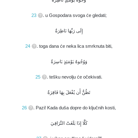
23
. u Gospodara svoga će gledati;
إِلَى رَبِّهَا نَاظِرَةٌ
24
. toga dana će neka lica smrknuta biti,
وَوُجُوهٌ يَوْمَئِذٍ بَاسِرَةٌ
25
. tešku nevolju će očekivati.
تَظُنُّ أَن يُفْعَلَ بِهَا فَاقِرَةٌ
26
. Pazi! Kada duša dopre do ključnih kosti,
كَلَّا إِذَا بَلَغَتْ التَّرَاقِيَ