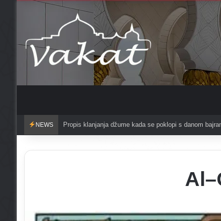
Propis klanjanja džume kada se poklopi s danom bajr
NEWS
Al–