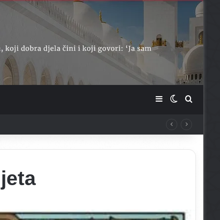
Sidebar
Switch skin
Traži ...
jeta