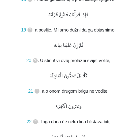
فَإِذَا قَرَأْنَاهُ فَاتَّبِعْ قُرْآنَهُ
19
. a poslije, Mi smo dužni da ga objasnimo.
ثُمَّ إِنَّ عَلَيْنَا بَيَانَهُ
20
. Uistinu! vi ovaj prolazni svijet volite,
كَلَّا بَلْ تُحِبُّونَ الْعَاجِلَةَ
21
. a o onom drugom brigu ne vodite.
وَتَذَرُونَ الْآخِرَةَ
22
. Toga dana će neka lica blistava biti,
وُجُوهٌ يَوْمَئِذٍ نَّاضِرَةٌ