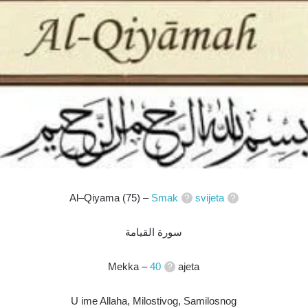
Al–Qiyama (75) –
Smak
svijeta
سورة القيامة
Mekka –
40
ajeta
U ime Allaha, Milostivog, Samilosnog