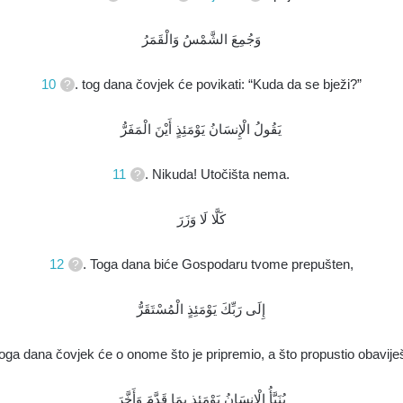
وَجُمِعَ الشَّمْسُ وَالْقَمَرُ
10
. tog dana čovjek će povikati: “Kuda da se bježi?”
يَقُولُ الْإِنسَانُ يَوْمَئِذٍ أَيْنَ الْمَفَرُّ
11
. Nikuda! Utočišta nema.
كَلَّا لَا وَزَرَ
12
. Toga dana biće Gospodaru tvome prepušten,
إِلَى رَبِّكَ يَوْمَئِذٍ الْمُسْتَقَرُّ
toga dana čovjek će o onome što je pripremio, a što propustio obaviješt
يُنَبَّأُ الْإِنسَانُ يَوْمَئِذٍ بِمَا قَدَّمَ وَأَخَّرَ