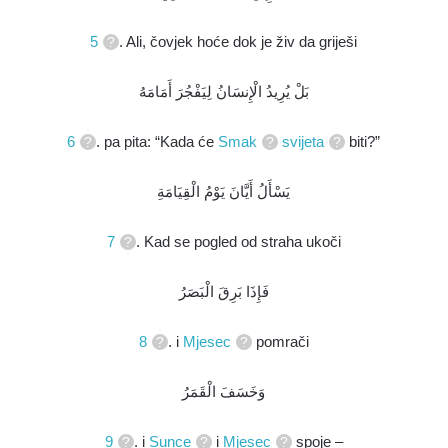
5
. Ali, čovjek hoće dok je živ da griješi
بَلْ يُرِيدُ الْإِنسَانُ لِيَفْجُرَ أَمَامَهُ
6
. pa pita: “Kada će
Smak
svijeta
biti?”
يَسْأَلُ أَيَّانَ يَوْمُ الْقِيَامَةِ
7
. Kad se pogled od straha ukoči
فَإِذَا بَرِقَ الْبَصَرُ
8
. i
Mjesec
pomrači
وَخَسَفَ الْقَمَرُ
9
. i
Sunce
i
Mjesec
spoje –