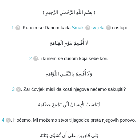
( بِسْمِ اللّهِ الرَّحْمـَنِ الرَّحِيمِ )
1
. Kunem se Danom kada
Smak
svijeta
nastupi
لَا أُقْسِمُ بِيَوْمِ الْقِيَامَةِ
2
. i kunem se dušom koja sebe kori.
وَلَا أُقْسِمُ بِالنَّفْسِ اللَّوَّامَةِ
3
. Zar čovjek misli da kosti njegove nećemo sakupiti?
أَيَحْسَبُ الْإِنسَانُ أَلَّن نَجْمَعَ عِظَامَهُ
4
. Hoćemo, Mi možemo stvoriti jagodice prsta njegovih ponovo.
بَلَى قَادِرِينَ عَلَى أَن نُّسَوِّيَ بَنَانَهُ