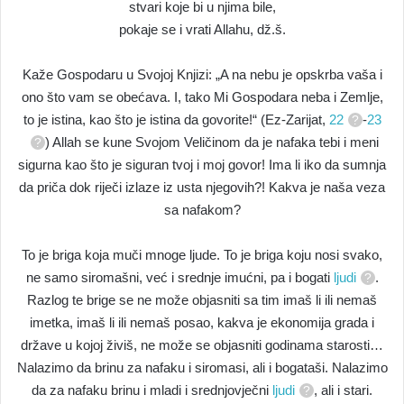
stvari koje bi u njima bile,
pokaje se i vrati Allahu, dž.š.
Kaže Gospodaru u Svojoj Knjizi: „A na nebu je opskrba vaša i
ono što vam se obećava. I, tako Mi Gospodara neba i Zemlje,
to je istina, kao što je istina da govorite!“ (Ez-Zarijat,
22
-
23
) Allah se kune Svojom Veličinom da je nafaka tebi i meni
sigurna kao što je siguran tvoj i moj govor! Ima li iko da sumnja
da priča dok riječi izlaze iz usta njegovih?! Kakva je naša veza
sa nafakom?
To je briga koja muči mnoge ljude. To je briga koju nosi svako,
ne samo siromašni, već i srednje imućni, pa i bogati
ljudi
.
Razlog te brige se ne može objasniti sa tim imaš li ili nemaš
imetka, imaš li ili nemaš posao, kakva je ekonomija grada i
države u kojoj živiš, ne može se objasniti godinama starosti…
Nalazimo da brinu za nafaku i siromasi, ali i bogataši. Nalazimo
da za nafaku brinu i mladi i srednjovječni
ljudi
, ali i stari.