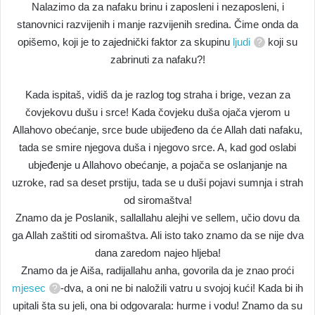
Nalazimo da za nafaku brinu i zaposleni i nezaposleni, i
stanovnici razvijenih i manje razvijenih sredina. Čime onda da
opišemo, koji je to zajednički faktor za skupinu
ljudi
koji su
zabrinuti za nafaku?!
Kada ispitaš, vidiš da je razlog tog straha i brige, vezan za
čovjekovu dušu i srce! Kada čovjeku duša ojača vjerom u
Allahovo obećanje, srce bude ubijeđeno da će Allah dati nafaku,
tada se smire njegova duša i njegovo srce. A, kad god oslabi
ubjeđenje u Allahovo obećanje, a pojača se oslanjanje na
uzroke, rad sa deset prstiju, tada se u duši pojavi sumnja i strah
od siromaštva!
Znamo da je Poslanik, sallallahu alejhi ve sellem, učio dovu da
ga Allah zaštiti od siromaštva. Ali isto tako znamo da se nije dva
dana zaredom najeo hljeba!
Znamo da je Aiša, radijallahu anha, govorila da je znao proći
mjesec
-dva, a oni ne bi naložili vatru u svojoj kući! Kada bi ih
upitali šta su jeli, ona bi odgovarala: hurme i vodu! Znamo da su