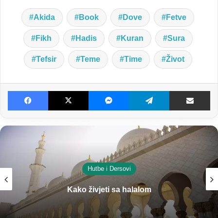
Akida
Book
Dove
Fetve
Fikh
Hadis
Kuran
Sura
Tefsir
Teme
Time
Život
Facebook
X
Messenger
Telegram
Dijeljenje E-poštom
Hutbe i Dersovi
Kako živjeti sa halalom