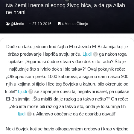
Na Zemlji nema nijednog živog bića, a da ga Allah
ne hrani
@Media
27-10-2015
4 Minuta Čitanja
Dođe on tako jednom kod šejha Ebu Jezida El-Bistamija koji je
držao predavanje i ispriča svoju priču.
Ljudi
ga nakon toga
upitaše: „Sigurno si čudne stvari viđao dok si to radio? Šta je
najčudnije što si vidio dok si bio takav?“ Ovaj pokajnik reče:
„Otkopao sam preko 1000 kaburova, a sigurno sam našao 900
njih u kojima bi tijelo i lice tog čovjeka u kaburu bilo okrenuto od
kible!“
Ljudi
se zapanjiše čuvši taj negativni išaret, pa upitaše
El-Bistamija: „Šta misliš da je razlog za takvo nešto?“ On reče:
„Ako išta može biti razlog za takvo što, onda je to sumnja tih
ljudi
u Allahovo obećanje da će opsrkbu davati!“
Neki čovjek koji se bavio otkopavanjem grobova i krao vrijedne