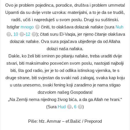
Ovo je problem pojedinca, porodice, društva i problem ummeta!
Upamti da su dvije vrste uzroka: materijalni, a to je da se trudiš,
radiš, učiš i napreduješ u svom poslu. Drugi su suštinski.
Istigfar
mnogo
činiti, to olakšava dolazak nafake (sura
Nuh
,
10
-
12
); čitati suru El-Vaqia, jer njeno čitanje olakšava
dolazak nafake. Ova sura pojačava ubjeđenje da od Allaha
dolazi naša nafaka.
Dakle, ko želi biti smiren po pitanju nafake, treba uraditi dvije
stvari, biti maksimalno posvećen svom poslu, nastojati najbolji
biti, šta god radio, jer je to od odlika istinskog vjernika, te s
druge strane, biti svjestan da svaki naš zalogaj, svaka kap koju
u usta unesemo, svaki fening koji zaradimo je nama stigao
dozvolom našeg Gospodara!
„Na Zemlji nema nijednog živog bića, a da ga Allah ne hrani.“
(Sura
Hud
,
6
)
Piše: hfz. Ammar – ef.Bašić / Preporod