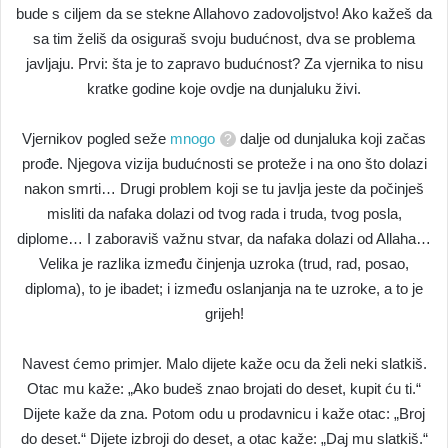
bude s ciljem da se stekne Allahovo zadovoljstvo! Ako kažeš da
sa tim želiš da osiguraš svoju budućnost, dva se problema
javljaju. Prvi: šta je to zapravo budućnost? Za vjernika to nisu
kratke godine koje ovdje na dunjaluku živi.
Vjernikov pogled seže
mnogo
dalje od dunjaluka koji začas
prođe. Njegova vizija budućnosti se proteže i na ono što dolazi
nakon smrti… Drugi problem koji se tu javlja jeste da počinješ
misliti da nafaka dolazi od tvog rada i truda, tvog posla,
diplome… I zaboraviš važnu stvar, da nafaka dolazi od Allaha…
Velika je razlika između činjenja uzroka (trud, rad, posao,
diploma), to je ibadet; i između oslanjanja na te uzroke, a to je
grijeh!
Navest ćemo primjer. Malo dijete kaže ocu da želi neki slatkiš.
Otac mu kaže: „Ako budeš znao brojati do deset, kupit ću ti.“
Dijete kaže da zna. Potom odu u prodavnicu i kaže otac: „Broj
do deset.“ Dijete izbroji do deset, a otac kaže: „Daj mu slatkiš.“