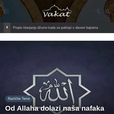
Imenik
Switch
Tr
Propis klanjanja džume kada se poklopi s danom bajrama
Različite Teme
Od Allaha dolazi naša nafaka