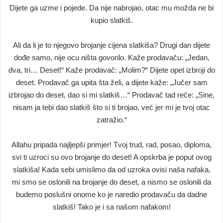
Dijete ga uzme i pojede. Da nije nabrojao, otac mu možda ne bi
kupio slatkiš.
Ali da li je to njegovo brojanje cijena slatkiša? Drugi dan dijete
dođe samo, nije ocu ništa govorilo. Kaže prodavaču: „Jedan,
dva, tri… Deset!“ Kaže prodavač: „Molim?“ Dijete opet izbroji do
deset. Prodavač ga upita šta želi, a dijete kaže: „Jučer sam
izbrojao do deset, dao si mi slatkiš…“ Prodavač tad reče: „Sine,
nisam ja tebi dao slatkiš što si ti brojao, već jer mi je tvoj otac
zatražio.“
Allahu pripada najljepši primjer! Tvoj trud, rad, posao, diploma,
svi ti uzroci su ovo brojanje do deset! A opskrba je poput ovog
slatkiša! Kada sebi umislimo da od uzroka ovisi naša nafaka,
mi smo se oslonili na brojanje do deset, a nismo se oslonili da
budemo poslušni onome ko je naredio prodavaču da dadne
slatkiš! Tako je i sa našom nafakom!