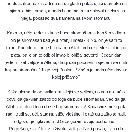
mu dolazili ashabi i žalili se da su gladni pokazujući stomake na
kojima je bio kamen, a onda bi on, neka su salavat i selam na
njega, pokazao dva kamena na svom stomaku!
Kako to, učio je dovu da ne bude siromašan, a kao što vidimo
bio je siromašan kad je u pitanju imetak?! No, on je sam to
birao! Ponuđeno mu je bilo da mu Allah brda oko Meke učini od
zlata, pa je on to odbio! Imao bi običaj govoriti: „Jedan dan
jedem i zahvaljujem Allahu, drugi dan gladujem i sjećam se onih
koji su siromašni!“ To je tvoj Poslanik! Zašto je onda učio dovu o
kojoj pričamo?
Kaže ulema da on, sallallahu alejhi ve sellem, nikada nije učio
dovu da ga Allah zaštiti od toga da bude siromašan, već da ga
Allah zaštiti od toga da se boji siromaštva! Kada vidiš nekog da
radi, trudi se, uči, studira, stiče vještine, i pitaš ga zašto to radi,
odgovor je uglavnom: „Da osiguram svoju budućnost!“
Pogrešno, sve što se u životu radi, pa čak i posao, treba da