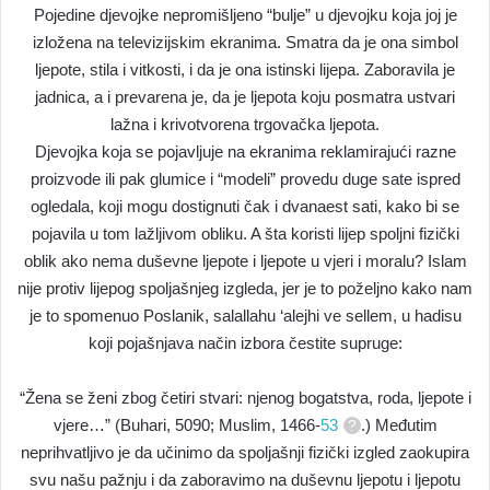
Pojedine djevojke nepromišljeno “bulje” u djevojku koja joj je
izložena na televizijskim ekranima. Smatra da je ona simbol
ljepote, stila i vitkosti, i da je ona istinski lijepa. Zaboravila je
jadnica, a i prevarena je, da je ljepota koju posmatra ustvari
lažna i krivotvorena trgovačka ljepota.
Djevojka koja se pojavljuje na ekranima reklamirajući razne
proizvode ili pak glumice i “modeli” provedu duge sate ispred
ogledala, koji mogu dostignuti čak i dvanaest sati, kako bi se
pojavila u tom lažljivom obliku. A šta koristi lijep spoljni fizički
oblik ako nema duševne ljepote i ljepote u vjeri i moralu? Islam
nije protiv lijepog spoljašnjeg izgleda, jer je to poželjno kako nam
je to spomenuo Poslanik, salallahu ‘alejhi ve sellem, u hadisu
koji pojašnjava način izbora čestite supruge:
“Žena se ženi zbog četiri stvari: njenog bogatstva, roda, ljepote i
vjere…” (Buhari, 5090; Muslim, 1466-
53
.) Međutim
neprihvatljivo je da učinimo da spoljašnji fizički izgled zaokupira
svu našu pažnju i da zaboravimo na duševnu ljepotu i ljepotu