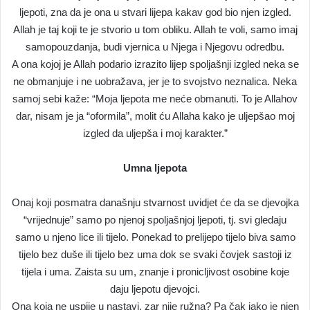
ljepoti, zna da je ona u stvari lijepa kakav god bio njen izgled.
Allah je taj koji te je stvorio u tom obliku. Allah te voli, samo imaj
samopouzdanja, budi vjernica u Njega i Njegovu odredbu.
A ona kojoj je Allah podario izrazito lijep spoljašnji izgled neka se
ne obmanjuje i ne uobražava, jer je to svojstvo neznalica. Neka
samoj sebi kaže: “Moja ljepota me neće obmanuti. To je Allahov
dar, nisam je ja “oformila”, molit ću Allaha kako je uljepšao moj
izgled da uljepša i moj karakter.”
Umna ljepota
Onaj koji posmatra današnju stvarnost uvidjet će da se djevojka
“vrijednuje” samo po njenoj spoljašnjoj ljepoti, tj. svi gledaju
samo u njeno lice ili tijelo. Ponekad to prelijepo tijelo biva samo
tijelo bez duše ili tijelo bez uma dok se svaki čovjek sastoji iz
tijela i uma. Zaista su um, znanje i pronicljivost osobine koje
daju ljepotu djevojci.
Ona koja ne uspije u nastavi, zar nije ružna? Pa čak iako je njen