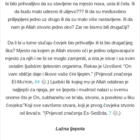
bi bilo prihvatljivo da su stavljene na mjesto nosa, usta ili čela. Ili
da budu malo udesno ili ulijevo??? Ili da su međusobno
prilijepljeni jedno uz drugo ili da su malo više rastavljene. Ili da
nam je Allah stvorio jedno oko? Zar ne bismo bili drugačiji?
Da li bi u tome slučaju čovjek bio prihvatljiv ili bi bio drugačijeg
lika? Mjesto na kojem je Allah stvorio oči je jedino odgovarajuće
mjesto za njih i ne bi se moglo zamjeniti, a ista je stvar i sa svim
ostalim ljudskim tjelesnim organima. Rekao je Uzvišeni: “On
vam obličje daje i likove vaše čini lijepim.” (Prijevod značenja
El-Mu’min,
64
.) Ljudski lik kojeg mu je Allah odabrao je
najljepši za njega, jer se ljepota i mudrost nalazi u svemu
onome što je On, subhanehu ve te’ala, stvorio, a posebno u liku
čovjeka:”Koji sve savršeno stvara, koji je prvog čovjeka stvorio
od ilovače. ”(Prijevod značenja Es-Sedžda,
7
.)
Lažna ljepota