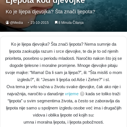
Ljepota kod djevojke
Ko je lijepa djevojka? Šta znači ljepota?
@Media
23-10-2015
8 Minuta Čitanja
Ko je lijepa djevojka? Šta znači ljepota? Nema sumnje da
ljepota zaokuplja razum i srce djevojke, te da je to od njenih
prioriteta, posebno u periodu mladosti. Naročito nakon što joj se
dogode tjelesne i moralne promjene. Mnoge djevojke pitaju
svoje majke: “Mama! Da li sam ja lijepa?”, ili: “Šta misliš o mom
izgledu?”, ili: “Jesam li ljepša od Aiše i Zehre?” i sl.
Ova tema je vrlo važna u životu svake djevojke, čak ako nije i
najvažnija, naročito u današnje
vrijeme
kada se toliko traži
“ljepota” u svim segmentima života, a često se zaboravlja da
ljepota nije samo u spoljnem izgledu osobe već ima i drugačijih
vidova i oblika ljepote od kojih su:
umna i moralna ljepota, i ljepota pobožnosti.