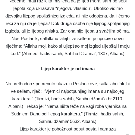
Nećemo imati različita mišljena da je lijep moral sam po sebi
ljepota koja ukrašava “njegovu vlasnicu”. Ukoliko vidimo
djevojku lijepog spoljašnjeg izgleda, ali nije odgojena, da li ćemo
reći za nju da je lijepa? Dok druga osoba nije lijepog spoljašnjeg
izgleda, ali je lijepog ahlaka. Zar ona nije lijepa u svačijim očima.
Naš Poslanik, sallallahu ‘alejhi ve sellem, je upućivo dovu
riječima: “Allahu moj, kako si uljepšao moj izgled uljepšaj i moju
ćud.” (Ahmed, hadis sahih, Sahihu Džamia’, 1307, Albani.)
Lijep karakter je od imana
Na prethodno spomenuto ukazuju Poslanikove, sallallahu ‘alejhi
ve sellem, riječi: “Vjernici najpotpunijeg imana su najboljeg
karaktera.” (Tirmizi, hadis sahih, Sahihu džami`a br.2110.
Albani.) I rekao je: “Nema ništa teže na vagi roba vjernika na
Sudnjem Danu od lijepog karaktera.” (Tirmizi, hadis sahih,
Sahihu džamia’ 5632. Albani.)
Lijep karakter je pobožnost poput posta i namaza