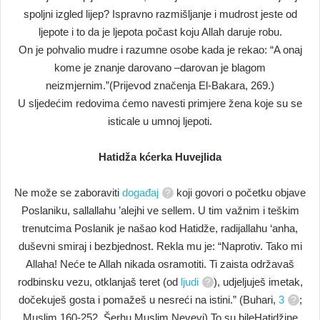
spoljni izgled lijep? Ispravno razmišljanje i mudrost jeste od
ljepote i to da je ljepota počast koju Allah daruje robu.
On je pohvalio mudre i razumne osobe kada je rekao: “A onaj
kome je znanje darovano –darovan je blagom
neizmjernim.”(Prijevod značenja El-Bakara, 269.)
U sljedećim redovima ćemo navesti primjere žena koje su se
isticale u umnoj ljepoti.
Hatidža kćerka Huvejlida
Ne može se zaboraviti
događaj
koji govori o početku objave
Poslaniku, sallallahu ’alejhi ve sellem. U tim važnim i teškim
trenutcima Poslanik je našao kod Hatidže, radijallahu ‘anha,
duševni smiraj i bezbjednost. Rekla mu je: “Naprotiv. Tako mi
Allaha! Neće te Allah nikada osramotiti. Ti zaista održavaš
rodbinsku vezu, otklanjaš teret (od
ljudi
), udjeljuješ imetak,
dočekuješ gosta i pomažeš u nesreći na istini.” (Buhari,
3
;
Muslim 160-252. Šerhu Muslim Nevevi) To su bileHatidžine