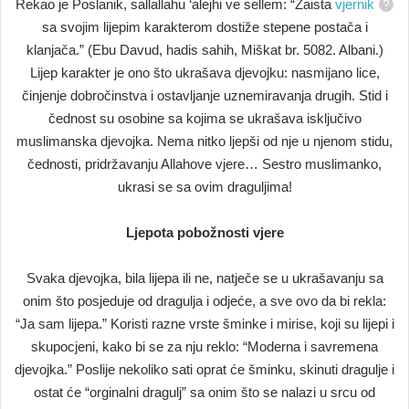
Rekao je Poslanik, sallallahu ‘alejhi ve sellem: “Zaista
vjernik
sa svojim lijepim karakterom dostiže stepene postača i
klanjača.” (Ebu Davud, hadis sahih, Miškat br. 5082. Albani.)
Lijep karakter je ono što ukrašava djevojku: nasmijano lice,
činjenje dobročinstva i ostavljanje uznemiravanja drugih. Stid i
čednost su osobine sa kojima se ukrašava isključivo
muslimanska djevojka. Nema nitko ljepši od nje u njenom stidu,
čednosti, pridržavanju Allahove vjere… Sestro muslimanko,
ukrasi se sa ovim draguljima!
Ljepota pobožnosti vjere
Svaka djevojka, bila lijepa ili ne, natječe se u ukrašavanju sa
onim što posjeduje od dragulja i odjeće, a sve ovo da bi rekla:
“Ja sam lijepa.” Koristi razne vrste šminke i mirise, koji su lijepi i
skupocjeni, kako bi se za nju reklo: “Moderna i savremena
djevojka.” Poslije nekoliko sati oprat će šminku, skinuti dragulje i
ostat će “orginalni dragulj” sa onim što se nalazi u srcu od