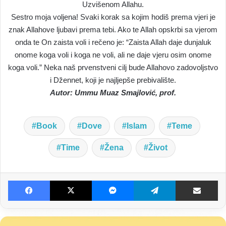
Uzvišenom Allahu.
Sestro moja voljena! Svaki korak sa kojim hodiš prema vjeri je
znak Allahove ljubavi prema tebi. Ako te Allah opskrbi sa vjerom
onda te On zaista voli i rečeno je: “Zaista Allah daje dunjaluk
onome koga voli i koga ne voli, ali ne daje vjeru osim onome
koga voli.” Neka naš prvenstveni cilj bude Allahovo zadovoljstvo
i Džennet, koji je najljepše prebivalište.
Autor: Ummu Muaz Smajlović, prof.
Book
Dove
Islam
Teme
Time
Žena
Život
Facebook
X
Messenger
Telegram
Dijeljenje E-poštom