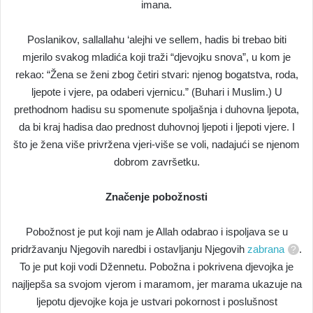
imana.
Poslanikov, sallallahu ‘alejhi ve sellem, hadis bi trebao biti
mjerilo svakog mladića koji traži “djevojku snova”, u kom je
rekao: “Žena se ženi zbog četiri stvari: njenog bogatstva, roda,
ljepote i vjere, pa odaberi vjernicu.” (Buhari i Muslim.) U
prethodnom hadisu su spomenute spoljašnja i duhovna ljepota,
da bi kraj hadisa dao prednost duhovnoj ljepoti i ljepoti vjere. I
što je žena više privržena vjeri-više se voli, nadajući se njenom
dobrom završetku.
Značenje pobožnosti
Pobožnost je put koji nam je Allah odabrao i ispoljava se u
pridržavanju Njegovih naredbi i ostavljanju Njegovih
zabrana
.
To je put koji vodi Džennetu. Pobožna i pokrivena djevojka je
najljepša sa svojom vjerom i maramom, jer marama ukazuje na
ljepotu djevojke koja je ustvari pokornost i poslušnost