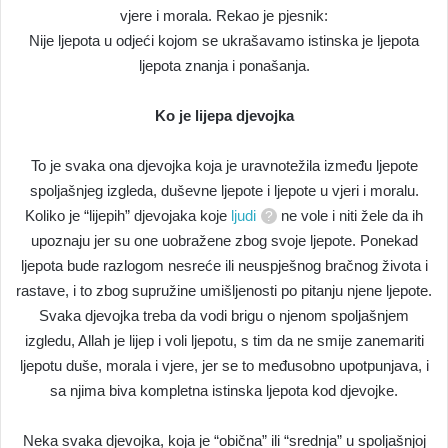
vjere i morala. Rekao je pjesnik:
Nije ljepota u odjeći kojom se ukrašavamo istinska je ljepota
ljepota znanja i ponašanja.
Ko je lijepa djevojka
To je svaka ona djevojka koja je uravnotežila između ljepote
spoljašnjeg izgleda, duševne ljepote i ljepote u vjeri i moralu.
Koliko je “lijepih” djevojaka koje
ljudi
ne vole i niti žele da ih
upoznaju jer su one uobražene zbog svoje ljepote. Ponekad
ljepota bude razlogom nesreće ili neuspješnog bračnog života i
rastave, i to zbog supružine umišljenosti po pitanju njene ljepote.
Svaka djevojka treba da vodi brigu o njenom spoljašnjem
izgledu, Allah je lijep i voli ljepotu, s tim da ne smije zanemariti
ljepotu duše, morala i vjere, jer se to međusobno upotpunjava, i
sa njima biva kompletna istinska ljepota kod djevojke.
Neka svaka djevojka, koja je “obična” ili “srednja” u spoljašnjoj