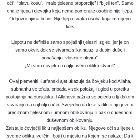
oči”, “plavu kosu”, “male tjelesne proporcije” i “bijeli ten”. Samo
ona je lijepa i djevojka koja nema pomenute osobine nije lijepa.
Odgovor njima bi bio: Nije lijepa svaka osoba koja ima lijepo
lice.
Ljepotu ne definiše samo spoljašnji tjelesni izgled, jer je on
samo okvir, dok se stvarna slika nalazi u dubini duše i
ponašanju “vlasnice okvira”.
„Mi smo čovjeka u najljepšem obliku stvorili“
Ovaj plemeniti Kur’anski ajet ukazuje da čovjeku kod Allaha,
subhanhu ve te’ala, pripada visok položaj i ugled u poretku
postojanja na dunjaluku. I Allahova pažnja se ogleda u ljudskom
stvaranju na najbolji način. Svejedno da li se radilo o njegovom
preciznom tjelesnom i umnom oblikovanju ili pak o čudesnom
duševnom oblikovanju.
Zaista je čovječiji lik u najljepšem obliku. Njegove oči su lijepe u
svome obliku, veličini, boji i u mjestu na kojem se nalaze. Da li