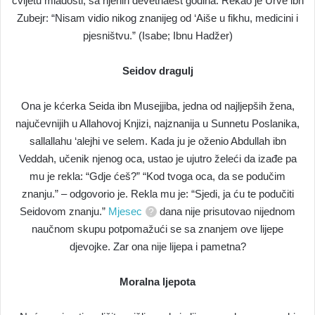
cvijetu mladosti, sa njenih devetnaest godina. Rekao je Urve ibn
Zubejr: “Nisam vidio nikog znanijeg od ‘Aiše u fikhu, medicini i
pjesništvu.” (Isabe; Ibnu Hadžer)
Seidov dragulj
Ona je kćerka Seida ibn Musejjiba, jedna od najljepših žena,
najučevnijih u Allahovoj Knjizi, najznanija u Sunnetu Poslanika,
sallallahu ‘alejhi ve selem. Kada ju je oženio Abdullah ibn
Veddah, učenik njenog oca, ustao je ujutro želeći da izađe pa
mu je rekla: “Gdje ćeš?” “Kod tvoga oca, da se podučim
znanju.” – odgovorio je. Rekla mu je: “Sjedi, ja ću te podučiti
Seidovom znanju.”
Mjesec
dana nije prisutovao nijednom
naučnom skupu potpomažući se sa znanjem ove lijepe
djevojke. Zar ona nije lijepa i pametna?
Moralna ljepota