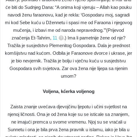
će biti do Sudnjeg Dana: “A onima koji vjeruju – Allah kao pouku
navodi ženu faraonovu, kad je rekla: ‘Gospodaru moj, sagradi
mi kod Sebe kuću u Džennetu i spasi me od Faraona i njegovog
mučenja, i izbavi me od naroda nepravednog.’”(Prijevod
značenja Et-Tahrim,
11
.) Ima li pametnije žene od nje?
Tražila je susjedstvo Plemenitog Gospodara. Dala je prednost
komšijstvu nad kućom. Odbila je Faraonove dvorce i ukrase, jer
je bio nevjernik. Tražila je bolju i vječnu kuću u susjedstvu
Gospodara svih svjetova. Zar ova žena nije lijepa sa njenim
umom?
Voljena, kćerka voljenog
Zaista znanje uvećava djevojčinu ljepotu i učini svjetlost na
njenoj ličnosti. Ona je od žena koje su se isticale sa znanjem,
ne imajući premca u svome vremenu. Njoj su se vraćali u
Sunnetu i ona je bila prva žena pravnik u islamu, iako je bila u