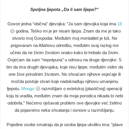
Spoljna ljepota „Da li sam lijepa?“
Govori jedna “obična” djevojka: “Ja sam djevojka koja ima
18
godina. Teško mi je jer nisam lijepa. Znam da me je tako
stvorio moj Gospodar. Međutim moj mentalitet je loš. Ne
prigovaram na Allahovu odredbu, međutim ovaj razlog me
učinio da ne živim životom onako kako bi trebalo da živim.
Osjećam da sam “nepotpuna” u odnosu na druge djevojke. S
tim da ima drugih djevojaka, koje nisu lijepe, međutim vidim da
one žive prirodnim životom. Ne shvaćam njihove osjećaje ili
možda postoje stvari koje nadoknađuju njihovu umanjenu
ljepotu.
Mnogo
razmišljam o estetskoj (plastičnoj) operaciji
koju bi uradila, međutim znam da moja porodica nikada to nebi
odobrila.” Nećemo rješavati problem ove djevojke već želimo
da pojasnimo neka shvatanja i osnove u razmišljanju.
Pojedine osobe smatraju da je osoba lijepa ukoliko ima: “plave