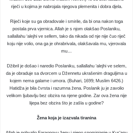
riječi u kojima je nabrojala njegova plemenita i dobra djela.
Riječi koje su ga obradovale i smirile, da bi ona nakon toga
postala prva vjernica. Allah je s njom olakšao Poslaniku,
sallallahu ‘alejhi ve sellem, tako da nikada od nje nije čuo riječ
koju nije volio, ona ga je ohrabrivala, olakšavala mu, vjerovala
mu…
Džibril je došao i naredio Poslaniku, sallallahu ‘alejhi ve selem,
da je obraduje sa dvorcem u Džennetu ukrašenim draguljima u
kojem nema galame i umora. (Buhari, 1699; Muslim 6426.)
Hatidža je bila čvrsta i razumna žena. Poslanik ju je zavolio
velikom ljubavlju bez obzira na njene godine. Zar ova žena nije
lijepa bez obzira što je zašla u godine?
Žena koja je izazvala tiranina
Allah je pohvalio Faraonovu ženu i njeno spominjanje u Kur’anu