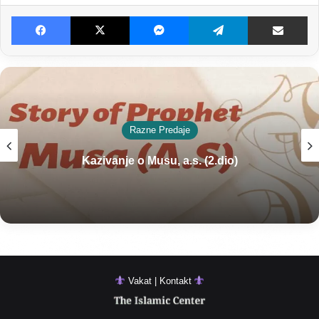
Facebook
X
Messenger
Telegram
Dijeljenje E-poštom
Razne Predaje
Kazivanje o Musu, a.s. (2.dio)
Vakat | Kontakt