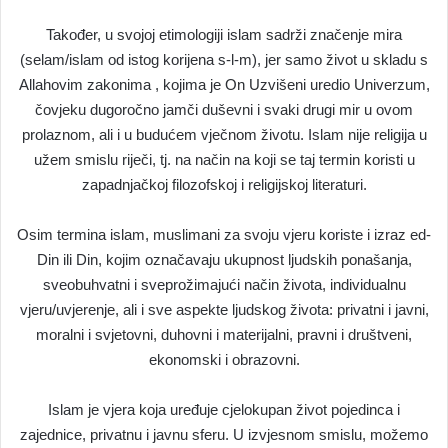
Također, u svojoj etimologiji islam sadrži značenje mira
(selam/islam od istog korijena s-l-m), jer samo život u skladu s
Allahovim zakonima , kojima je On Uzvišeni uredio Univerzum,
čovjeku dugoročno jamči duševni i svaki drugi mir u ovom
prolaznom, ali i u budućem vječnom životu. Islam nije religija u
užem smislu riječi, tj. na način na koji se taj termin koristi u
zapadnjačkoj filozofskoj i religijskoj literaturi.
Osim termina islam, muslimani za svoju vjeru koriste i izraz ed-
Din ili Din, kojim označavaju ukupnost ljudskih ponašanja,
sveobuhvatni i sveprožimajući način života, individualnu
vjeru/uvjerenje, ali i sve aspekte ljudskog života: privatni i javni,
moralni i svjetovni, duhovni i materijalni, pravni i društveni,
ekonomski i obrazovni.
Islam je vjera koja uređuje cjelokupan život pojedinca i
zajednice, privatnu i javnu sferu. U izvjesnom smislu, možemo