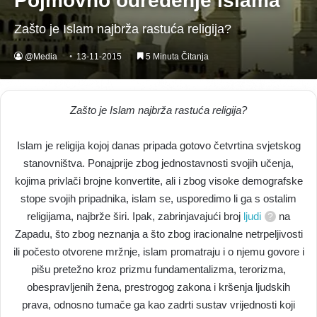
Pojmovno određenje islama
Zašto je Islam najbrža rastuća religija?
@Media
13-11-2015
5 Minuta Čitanja
Zašto je Islam najbrža rastuća religija?
Islam je religija kojoj danas pripada gotovo četvrtina svjetskog
stanovništva. Ponajprije zbog jednostavnosti svojih učenja,
kojima privlači brojne konvertite, ali i zbog visoke demografske
stope svojih pripadnika, islam se, usporedimo li ga s ostalim
religijama, najbrže širi. Ipak, zabrinjavajući broj
ljudi
na
Zapadu, što zbog neznanja a što zbog iracionalne netrpeljivosti
ili počesto otvorene mržnje, islam promatraju i o njemu govore i
pišu pretežno kroz prizmu fundamentalizma, terorizma,
obespravljenih žena, prestrogog zakona i kršenja ljudskih
prava, odnosno tumače ga kao zadrti sustav vrijednosti koji