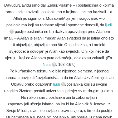
Davudu/Davidu smo dali Zebur/Psalme – i poslanicima o kojima
smo ti prije kazivali i poslanicima o kojima ti nismo kazivali – a
Allah je, sigurno, s Musaom/Mojsijem razgovarao – o
poslanicima koji su radosne vijesti i opomene donosili, da
ljudi
poslije poslanika ne bi nikakva opravdanja pred Allahom
imali. – A Allah je silan i mudar. Allah svjedoči da je istina ono što
ti objavljuje, objavljuje ono što On jedini zna, a i meleki
svjedoče; a dovoljan je Allah kao svjedok. Oni koji neće da
vjeruju i koji od Allahova puta odvraćaju, daleko su zalutali. (En-
Nisa
, 163 -167.)
Po kur’anskom tekstu nije bilo nijednog plemena, nijednog
naroda u povijesti čovječanstva, a da im Allah Uzvišeni nije slao
Objavu preko odabranih
ljudi
/poslanika koji su svojim
uzoritim životom postali univerzalni primjer svim drugim ljudima.
No nakon smrti poslanika oni bi zaboravljali i
zapostavljali učenja islama, pa im bi im Allah dž.š. iznova, iz
Svoje Milosti, slao i obnavljao ispravnu vjeru, s time da poslije
Muhammeda a.s. neće biti poslanika, niti poslije Kur’ana novih