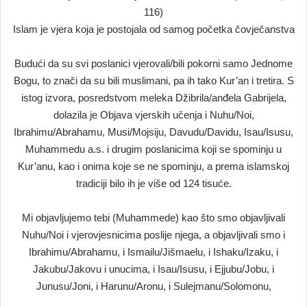
116)
Islam je vjera koja je postojala od samog početka čovječanstva
Budući da su svi poslanici vjerovali/bili pokorni samo Jednome
Bogu, to znači da su bili muslimani, pa ih tako Kur’an i tretira. S
istog izvora, posredstvom meleka Džibrila/anđela Gabrijela,
dolazila je Objava vjerskih učenja i Nuhu/Noi,
Ibrahimu/Abrahamu, Musi/Mojsiju, Davudu/Davidu, Isau/Isusu,
Muhammedu a.s. i drugim poslanicima koji se spominju u
Kur’anu, kao i onima koje se ne spominju, a prema islamskoj
tradiciji bilo ih je više od 124 tisuće.
Mi objavljujemo tebi (Muhammede) kao što smo objavljivali
Nuhu/Noi i vjerovjesnicima poslije njega, a objavljivali smo i
Ibrahimu/Abrahamu, i Ismailu/Jišmaelu, i Ishaku/Izaku, i
Jakubu/Jakovu i unucima, i Isau/Isusu, i Ejjubu/Jobu, i
Junusu/Joni, i Harunu/Aronu, i Sulejmanu/Solomonu,