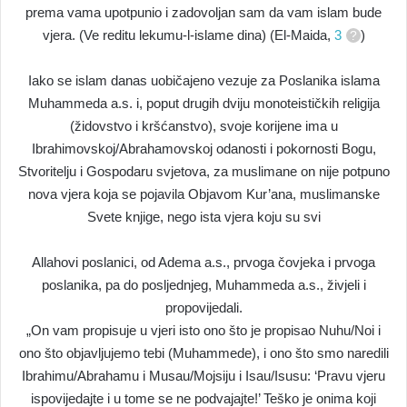
prema vama upotpunio i zadovoljan sam da vam islam bude
vjera. (Ve reditu lekumu-l-islame dina) (El-Maida,
3
)
Iako se islam danas uobičajeno vezuje za Poslanika islama
Muhammeda a.s. i, poput drugih dviju monoteističkih religija
(židovstvo i kršćanstvo), svoje korijene ima u
Ibrahimovskoj/Abrahamovskoj odanosti i pokornosti Bogu,
Stvoritelju i Gospodaru svjetova, za muslimane on nije potpuno
nova vjera koja se pojavila Objavom Kur’ana, muslimanske
Svete knjige, nego ista vjera koju su svi
Allahovi poslanici, od Adema a.s., prvoga čovjeka i prvoga
poslanika, pa do posljednjeg, Muhammeda a.s., živjeli i
propovijedali.
„On vam propisuje u vjeri isto ono što je propisao Nuhu/Noi i
ono što objavljujemo tebi (Muhammede), i ono što smo naredili
Ibrahimu/Abrahamu i Musau/Mojsiju i Isau/Isusu: ‘Pravu vjeru
ispovijedajte i u tome se ne podvajajte!’ Teško je onima koji