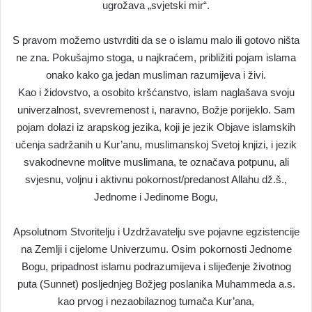
ugrožava „svjetski mir“.
S pravom možemo ustvrditi da se o islamu malo ili gotovo ništa
ne zna. Pokušajmo stoga, u najkraćem, približiti pojam islama
onako kako ga jedan musliman razumijeva i živi.
Kao i židovstvo, a osobito kršćanstvo, islam naglašava svoju
univerzalnost, svevremenost i, naravno, Božje porijeklo. Sam
pojam dolazi iz arapskog jezika, koji je jezik Objave islamskih
učenja sadržanih u Kur’anu, muslimanskoj Svetoj knjizi, i jezik
svakodnevne molitve muslimana, te označava potpunu, ali
svjesnu, voljnu i aktivnu pokornost/predanost Allahu dž.š.,
Jednome i Jedinome Bogu,
Apsolutnom Stvoritelju i Uzdržavatelju sve pojavne egzistencije
na Zemlji i cijelome Univerzumu. Osim pokornosti Jednome
Bogu, pripadnost islamu podrazumijeva i slijeđenje životnog
puta (Sunnet) posljednjeg Božjeg poslanika Muhammeda a.s.
kao prvog i nezaobilaznog tumača Kur’ana,