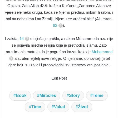
Objava. Zato Allah dž.š. kaže u Kur’anu: „Zar pored Allahove
vjere žele neku drugu, kada se Njemu predaju, milom ili silom, i
oni na nebesima i na Zemlji i Njemu će vraćeni biti!“ (Ali Imran,
83
).
I zaista,
14
stoljeća je prošlo, a nakon Muhammeda a.s. nije
se pojavila nijedna religija koja je prethodila islamu. Zato
muslimani smatraju da je pogrešno kazati kako je
Muhammed
a.s. utemeljitelj nove religije. On je samo obnovitelj (iste)
vjere koju su živjeli i propovijedali svi starozavjetni poslanici.
Edit Post
Book
Miracles
Story
Teme
Time
Vakat
Život