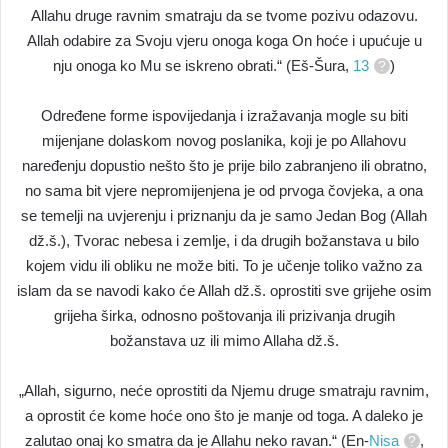
Allahu druge ravnim smatraju da se tvome pozivu odazovu.
Allah odabire za Svoju vjeru onoga koga On hoće i upućuje u
nju onoga ko Mu se iskreno obrati.“ (Eš-Šura,
13
)
Određene forme ispovijedanja i izražavanja mogle su biti
mijenjane dolaskom novog poslanika, koji je po Allahovu
naređenju dopustio nešto što je prije bilo zabranjeno ili obratno,
no sama bit vjere nepromijenjena je od prvoga čovjeka, a ona
se temelji na uvjerenju i priznanju da je samo Jedan Bog (Allah
dž.š.), Tvorac nebesa i zemlje, i da drugih božanstava u bilo
kojem vidu ili obliku ne može biti. To je učenje toliko važno za
islam da se navodi kako će Allah dž.š. oprostiti sve grijehe osim
grijeha širka, odnosno poštovanja ili prizivanja drugih
božanstava uz ili mimo Allaha dž.š.
„Allah, sigurno, neće oprostiti da Njemu druge smatraju ravnim,
a oprostit će kome hoće ono što je manje od toga. A daleko je
zalutao onaj ko smatra da je Allahu neko ravan.“ (En-
Nisa
,