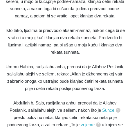
sellem, u mojo bi kući,prije podne-namaza, klanjao četiri rekata
sunneta, a nakon toga bi otišao da ljudima predvodi podne-
namaz, a potom bi se vratio i opet klanjao dva rekata.
Isto tako, ljudima bi predvodio akšam-namaz, nakon čega bi se
vratio i u mojoj kući klanjao dva rekata sunneta. Predvodio bi
ljudima i jacijski namaz, pa bi ušao u moju kuću i klanjao dva
rekata sunneta.
Ummu Habiba, radijallahu anha, prenosi da je Allahov Poslanik,
sallallahu alejhi ve sellem, rekao: „Allah je džhennemskoj vatri
zabranio onoga ko ustrajno bude klanjao četiri rekata sunneta
prije i četiri rekata poslije podnevnog farza.
Abdullah b. Saib, radijallahu anhu, prenosi da je Allahov
Poslanik, sallallahu alejhi ve sellem, nakon što je
Sunce
prešlo polovinu neba, klanjao četiri rekata sunneta prije
podnevnog farza, a zatim rekao: „To je
vrijeme
u kojem se