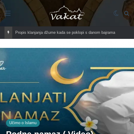
Imenik
Switch
Tr
Propis klanjanja džume kada se poklopi s danom bajrama
Učimo o Islamu