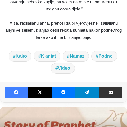
otvaraju nebeske kapije, pa volim da mi se u tom trenutku
uzdignu dobra djela.”
Aiša, radijallahu anha, prenosi da bi Vjerovjesnik, sallallahu
alejhi ve sellem, klanjao četiri rekata sunneta nakon podnevnog
farza ako ih ne bi klanjao prije.
Kako
Klanjat
Namaz
Podne
Video
Facebook
X
Messenger
Telegram
Dijeljenje E-poštom