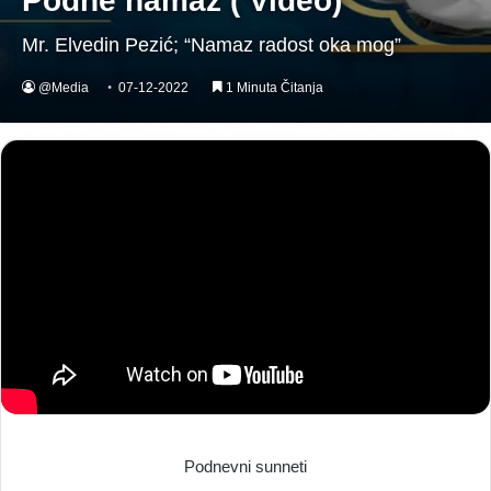
Podne namaz ( Video)
Mr. Elvedin Pezić; “Namaz radost oka mog”
@Media
07-12-2022
1 Minuta Čitanja
Podnevni sunneti