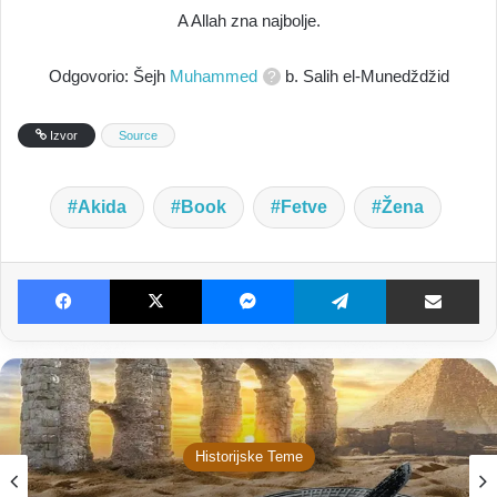
A Allah zna najbolje.
Odgovorio: Šejh
Muhammed
b. Salih el-Munedždžid
Izvor
Source
Akida
Book
Fetve
Žena
Facebook
X
Messenger
Telegram
Dijeljenje E-poštom
Historijske Teme