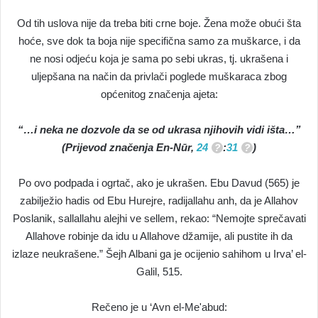
Od tih uslova nije da treba biti crne boje. Žena može obući šta
hoće, sve dok ta boja nije specifična samo za muškarce, i da
ne nosi odjeću koja je sama po sebi ukras, tj. ukrašena i
uljepšana na način da privlači poglede muškaraca zbog
općenitog značenja ajeta:
“…i neka ne dozvole da se od ukrasa njihovih vidi išta…”
(Prijevod značenja En-Nūr,
24
:
31
)
Po ovo podpada i ogrtač, ako je ukrašen. Ebu Davud (565) je
zabilježio hadis od Ebu Hurejre, radijallahu anh, da je Allahov
Poslanik, sallallahu alejhi ve sellem, rekao: “Nemojte sprečavati
Allahove robinje da idu u Allahove džamije, ali pustite ih da
izlaze neukrašene.” Šejh Albani ga je ocijenio sahihom u Irva’ el-
Galil, 515.
Rečeno je u ‘Avn el-Me'abud: