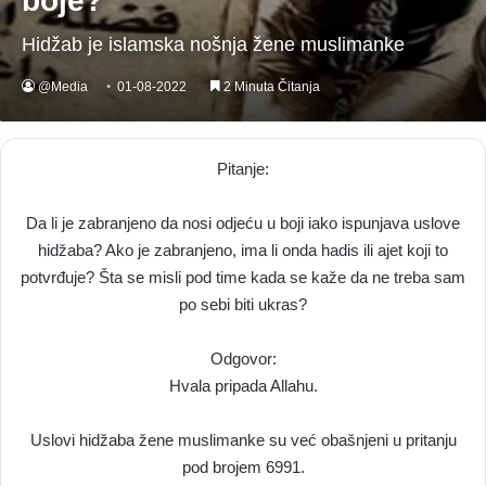
boje?
Hidžab je islamska nošnja žene muslimanke
@Media
01-08-2022
2 Minuta Čitanja
Pitanje:
Da li je zabranjeno da nosi odjeću u boji iako ispunjava uslove
hidžaba? Ako je zabranjeno, ima li onda hadis ili ajet koji to
potvrđuje? Šta se misli pod time kada se kaže da ne treba sam
po sebi biti ukras?
Odgovor:
Hvala pripada Allahu.
Uslovi hidžaba žene muslimanke su već obašnjeni u pritanju
pod brojem 6991.