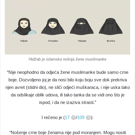
Hidžab je islamska nošnja žene muslimanke
“Nije neophodno da odjeća žene muslimanke bude samo crne
boje. Dozvoljeno joj je da nosi bilo koju boju sve dok prekriva
njen avret (stidni dio), ne sliči odjeći muškaraca, i nije uska tako
da odslikaje oblik udova, ili tako tanka da se vidi ono što je
ispod, i da ne izaziva strasti.”
I rečeno je (
17
/
109
):
“Nošenje crne boje ženama nije pod moranjem. Mogu nositi