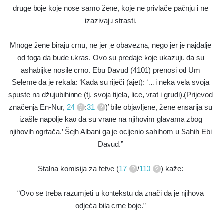
druge boje koje nose samo žene, koje ne privlače pačnju i ne
izazivaju strasti.
Mnoge žene biraju crnu, ne jer je obavezna, nego jer je najdalje
od toga da bude ukras. Ovo su predaje koje ukazuju da su
ashabijke nosile crno. Ebu Davud (4101) prenosi od Um
Seleme da je rekala: ‘Kada su riječi (ajet): ‘…i neka vela svoja
spuste na džujubihinne (tj. svoja tijela, lice, vrat i grudi).(Prijevod
značenja En-Nūr,
24
:
31
)’ bile objavljene, žene ensarija su
izašle napolje kao da su vrane na njihovim glavama zbog
njihovih ogrtača.’ Šejh Albani ga je ocijenio sahihom u Sahih Ebi
Davud.”
Stalna komisija za fetve (
17
/
110
) kaže:
“Ovo se treba razumjeti u kontekstu da znači da je njihova
odjeća bila crne boje.”