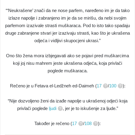
“‘Neukrašene’ znači da ne nose parfem, naređeno im je da tako
izlaze napolje i zabranjeno im je da se mirišu, da nebi svojim
parfemom izazivale strasti muškaraca. Pod to isto tako spadaju
druge zabranjene stvari jer izazivaju strasti, kao što je ukrašena
odjeća i vidljivi skupocjeni ukrasi.”
Ono što žena mora izbjegavati ako se pojavi pred muškarcima
koji joj nisu mahrem jeste ukrašena odjeća, koja privlači
poglede muškaraca.
Rečeno je u Fetava el-Ledžneh ed-Daimeh (
17
/
100
):
“Nije dozvoljeno ženi da izađe napolje u ukrašenoj odjeći koja
privlači poglede
ljudi
, jer je to iskušenje za ljude.”
Također je rečeno (
17
/
108
):