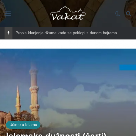
Imenik
Switch
Tr
Propis klanjanja džume kada se poklopi s danom bajrama
Učimo o Islamu