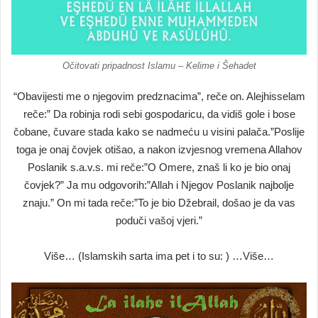
Očitovati pripadnost Islamu – Kelime i Šehadet
“Obavijesti me o njegovim predznacima”, reče on. Alejhisselam
reče:” Da robinja rodi sebi gospodaricu, da vidiš gole i bose
čobane, čuvare stada kako se nadmeću u visini palača.”Poslije
toga je onaj čovjek otišao, a nakon izvjesnog vremena Allahov
Poslanik s.a.v.s. mi reče:”O Omere, znaš li ko je bio onaj
čovjek?” Ja mu odgovorih:”Allah i Njegov Poslanik najbolje
znaju.” On mi tada reče:”To je bio Džebrail, došao je da vas
poduči vašoj vjeri.”
Više… (Islamskih sarta ima pet i to su: ) …Više…