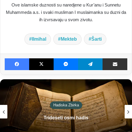
Ove islamske duznosti su naredjene u Kur’anu i Sunnetu
Muhammeda a.s. i svaki musliman I muslaimanka su duzni da
ih izvrsavaju u svom zivotu.
Ilmihal
Mekteb
Šarti
Facebook
X
Messenger
Telegram
Dijeljenje E-poštom
Hadiska Zbirka
Trideseti osmi hadis