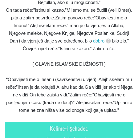
Bejtullah, ako si u mogućnosti.”
On tada reče:”Istinu si kazao.”Mi smo mu se čudili (veli Omer),
pita a zatim potvrđuje.Zatim ponovo reče:”Obavijesti me o
Imanu!” Alejhisselam reče:”Iman je da vjeruješ u Allaha,
Njegove meleke, Njegove Knjige, Njegove Poslanike, Sudnji
Dan i da vjeruješ da je sve određeno, bilo
dobro
bilo zlo.”
Čovjek opet reče:”Istinu si kazao.” Zatim reče:
( GLAVNE ISLAMSKE DUŽNOSTI )
“Obavijesti me o Ihsanu (savršenstvu u vjeri)! Alejhisselam mu
reče:”Ihsan je da robuješ Allahu kao da Ga vidiš jer ako ti Njega
ne vidiš On tebe zaista vidi.”Zatim reče:”Obavijesti me o
posljednjem času (kada će doći)?” Alejhisselam reče:”Upitani o
tome ne zna ništa više od onoga koji ga je upitao.”