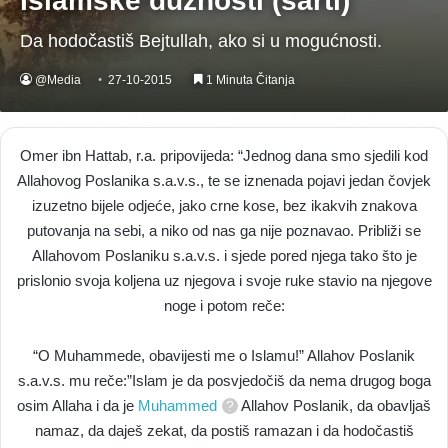
Islamske dužnosti (šarti)
Da hodočastiš Bejtullah, ako si u mogućnosti.
@Media
27-10-2015
1 Minuta Čitanja
Omer ibn Hattab, r.a. pripovijeda: “Jednog dana smo sjedili kod
Allahovog Poslanika s.a.v.s., te se iznenada pojavi jedan čovjek
izuzetno bijele odjeće, jako crne kose, bez ikakvih znakova
putovanja na sebi, a niko od nas ga nije poznavao. Približi se
Allahovom Poslaniku s.a.v.s. i sjede pored njega tako što je
prislonio svoja koljena uz njegova i svoje ruke stavio na njegove
noge i potom reče:
“O Muhammede, obavijesti me o Islamu!” Allahov Poslanik
s.a.v.s. mu reče:”Islam je da posvjedočiš da nema drugog boga
osim Allaha i da je
Muhammed
Allahov Poslanik, da obavljaš
namaz, da daješ zekat, da postiš ramazan i da hodočastiš