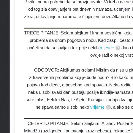
živite, nema potrebe da se provjeravate. Vi treba da se i
od tog zla obavljanjem pet dnevnih namaza, učenjem i
zikra, ostavljanjem harama te činjenjem dove Allahu da va
TREĆE PITANJE: Selam alejkum! Imam sestričnu koja živ
problema sa snom pogotovo noću. Kad zaspi, često s
počeli su da se javljaju tek prije nekih
mjesec
dana t
ovdje radi o nekoj vrs
ODGOVOR: Alejkumus-selam! Mislim da nisu u pitanju
zdravstvenih problema koji je bude noću? Bilo kako b
pojava kod djece, a posebno kad spavaju. Neka roditelji 
neka u sobi svaki dan puštaju poslije ikindija-namaza 
sure Ihlas, Felek i Nas, te Ajetul-Kursijju i zadnja dva aj
ne spava samo u sobi neko
vrijeme
, a ako se o
ČETVRTO PITANJE: Selam alejkum! Allahov Poslanik, sal
Miradžu (uzdignuću i putovanju kroz nebesa), rekao je: “