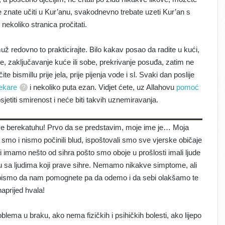
ne znate učiti u Kur’anu, svakodnevno trebate uzeti Kur’an s
ekoliko stranica pročitati.
š muž redovno to prakticirajte. Bilo kakav posao da radite u kući,
e, zaključavanje kuće ili sobe, prekrivanje posuđa, zatim ne
bismillu prije jela, prije pijenja vode i sl. Svaki dan poslije
ekare
i nekoliko puta ezan. Vidjet ćete, uz Allahovu
pomoć
sjetiti smirenost i neće biti takvih uznemiravanja.
 berekatuhu! Prvo da se predstavim, moje ime je… Moja
i smo i nismo počinili blud, ispoštovali smo sve vjerske običaje
 li imamo nešto od sihra pošto smo oboje u prošlosti imali ljude
diru sa ljudima koji prave sihre. Nemamo nikakve simptome, ali
li bismo da nam pomognete pa da odemo i da sebi olakšamo te
naprijed hvala!
a u braku, ako nema fizičkih i psihičkih bolesti, ako lijepo