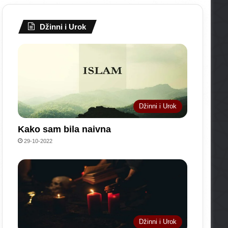
Džinni i Urok
Džinni i Urok
Kako sam bila naivna
29-10-2022
Džinni i Urok