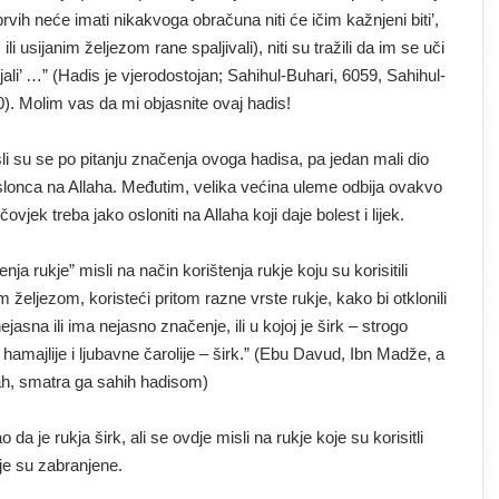
h neće imati nikakvoga obračuna niti će ičim kažnjeni biti’,
li usijanim željezom rane spaljivali), niti su tražili da im se uči
njali’ …” (Hadis je vjerodostojan; Sahihul-Buhari, 6059, Sahihul-
). Molim vas da mi objasnite ovaj hadis!
su se po pitanju značenja ovoga hadisa, pa jedan mali dio
slonca na Allaha. Međutim, velika većina uleme odbija ovakvo
čovjek treba jako osloniti na Allaha koji daje bolest i lijek.
 rukje” misli na način korištenja rukje koju su korisitili
m željezom, koristeći pritom razne vrste rukje, kako bi otklonili
jasna ili ima nejasno značenje, ili u kojoj je širk – strogo
, hamajlije i ljubavne čarolije – širk.” (Ebu Davud, Ibn Madže, a
lah, smatra ga sahih hadisom)
da je rukja širk, ali se ovdje misli na rukje koje su korisitli
oje su zabranjene.