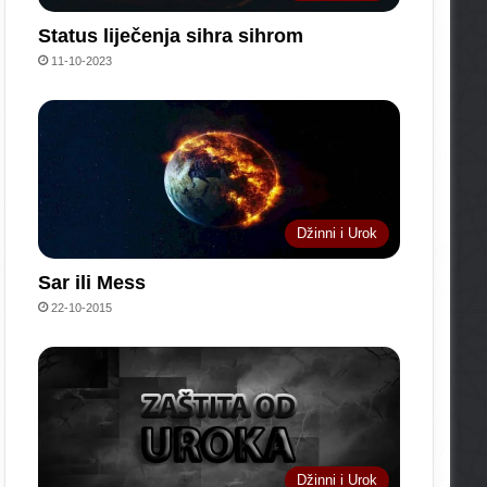
Status liječenja sihra sihrom
11-10-2023
Džinni i Urok
Sar ili Mess
22-10-2015
Džinni i Urok