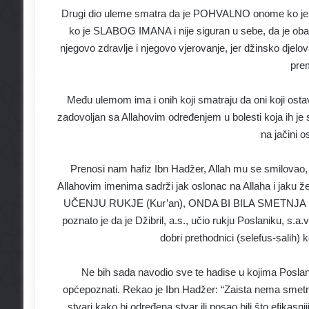
Drugi dio uleme smatra da je POHVALNO onome ko je jak
ko je SLABOG IMANA i nije siguran u sebe, da je oba
njegovo zdravlje i njegovo vjerovanje, jer džinsko djel
pre
Među ulemom ima i onih koji smatraju da oni koji ostav
zadovoljan sa Allahovim određenjem u bolesti koja ih je 
na jačini o
Prenosi nam hafiz Ibn Hadžer, Allah mu se smilovao,
Allahovim imenima sadrži jak oslonac na Allaha i jaku
UČENJU RUKJE (Kur’an), ONDA BI BILA SMETNJA 
poznato je da je Džibril, a.s., učio rukju Poslaniku, s.a.v.
dobri prethodnici (selefus-salih) ko
Ne bih sada navodio sve te hadise u kojima Poslanik
općepoznati. Rekao je Ibn Hadžer: “Zaista nema smetnje
stvari kako bi određena stvar ili posao bili što efikasni