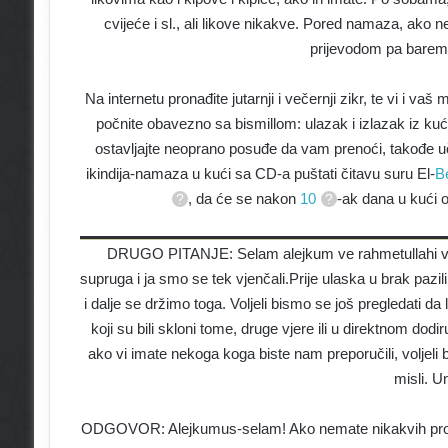
cvijeće i sl., ali likove nikakve. Pored namaza, ako 
prijevodom pa barem n
Na internetu pronađite jutarnji i večernji zikr, te vi i va
počnite obavezno sa bismillom: ulazak i izlazak iz kuć
ostavljajte neoprano posuđe da vam prenoći, takođe učite 
ikindija-namaza u kući sa CD-a puštati čitavu suru El-
B
, da će se nakon
10
-ak dana u kući o
DRUGO PITANJE: Selam alejkum ve rahmetullahi ve
supruga i ja smo se tek vjenčali.Prije ulaska u brak pazil
i dalje se držimo toga. Voljeli bismo se još pregledati da
koji su bili skloni tome, druge vjere ili u direktnom do
ako vi imate nekoga koga biste nam preporučili, volje
misli. U
ODGOVOR: Alejkumus-selam! Ako nemate nikakvih problem