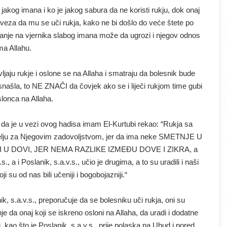
og imana i ko je jakog sabura da ne koristi rukju, dok onaj
veza da mu se uči rukja, kako ne bi došlo do veće štete po
ovanje na vjernika slabog imana može da ugrozi i njegov odnos
ma Allahu.
ljaju rukje i oslone se na Allaha i smatraju da bolesnik bude
snašla, to NE ZNAČI da čovjek ako se i liječi rukjom time gubi
slonca na Allaha.
 da je u vezi ovog hadisa imam El-Kurtubi rekao: “Rukja sa
 želju za Njegovim zadovoljstvom, jer da ima neke SMETNJE U
I U DOVI, JER NEMA RAZLIKE IZMEĐU DOVE I ZIKRA, a
s., a i Poslanik, s.a.v.s., učio je drugima, a to su uradili i naši
ji su od nas bili učeniji i bogobojazniji.“
, s.a.v.s., preporučuje da se bolesniku uči rukja, oni su
 da onaj koji se iskreno osloni na Allaha, da uradi i dodatne
ji, kao što je Poslanik, s.a.v.s., prije polaska na Uhud i pored