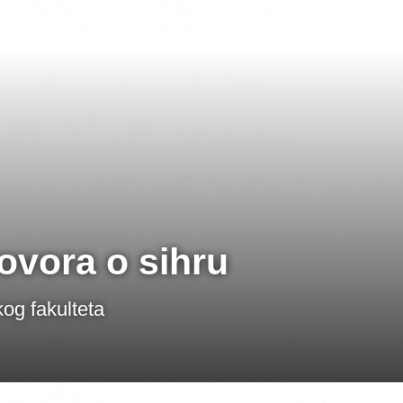
govora o sihru
og fakulteta