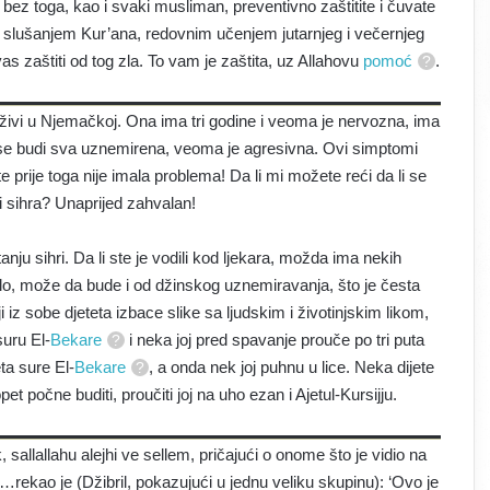
 bez toga, kao i svaki musliman, preventivno zaštitite i čuvate
 slušanjem Kur’ana, redovnim učenjem jutarnjeg i večernjeg
s zaštiti od tog zla. To vam je zaštita, uz Allahovu
pomoć
.
i u Njemačkoj. Ona ima tri godine i veoma je nervozna, ima
e budi sva uznemirena, veoma je agresivna. Ovi simptomi
e prije toga nije imala problema! Da li mi možete reći da li se
ti sihra? Unaprijed zahvalan!
 sihri. Da li ste je vodili kod ljekara, možda ima nekih
ilo, može da bude i od džinskog uznemiravanja, što je česta
iz sobe djeteta izbace slike sa ljudskim i životinjskim likom,
suru El-
Bekare
i neka joj pred spavanje prouče po tri puta
eta sure El-
Bekare
, a onda nek joj puhnu u lice. Neka dijete
pet počne buditi, proučiti joj na uho ezan i Ajetul-Kursijju.
lallahu alejhi ve sellem, pričajući o onome što je vidio na
…rekao je (Džibril, pokazujući u jednu veliku skupinu): ‘Ovo je