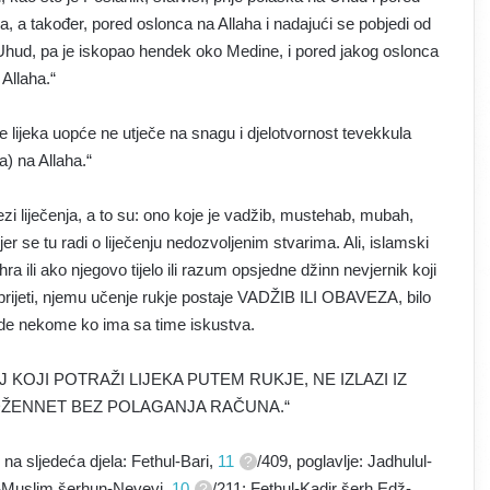
a, a također, pored oslonca na Allaha i nadajući se pobjedi od
du Uhud, pa je iskopao hendek oko Medine, i pored jakog oslonca
 Allaha.“
e lijeka uopće ne utječe na snagu i djelotvornost tevekkula
a) na Allaha.“
zi liječenja, a to su: ono koje je vadžib, mustehab, mubah,
er se tu radi o liječenju nedozvoljenim stvarima. Ali, islamski
a ili ako njegovo tijelo ili razum opsjedne džinn nevjernik koji
uprijeti, njemu učenje rukje postaje VADŽIB ILI OBAVEZA, bilo
 ode nekome ko ima sa time iskustva.
 “ONAJ KOJI POTRAŽI LIJEKA PUTEM RUKJE, NE IZLAZI IZ
 DŽENNET BEZ POLAGANJA RAČUNA.“
 na sljedeća djela: Fethul-Bari,
11
/409, poglavlje: Jadhulul-
ul-Muslim šerhun-Nevevi,
10
/211; Fethul-Kadir šerh Edž-