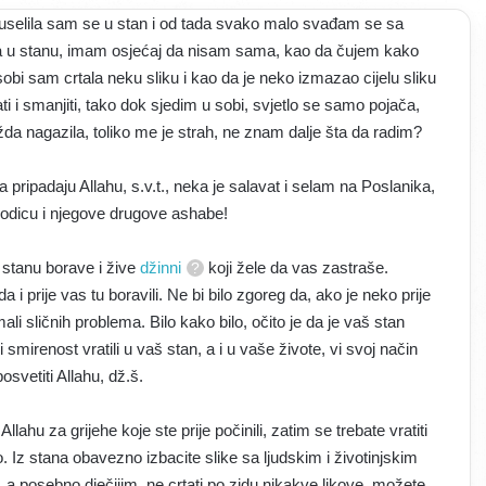
uselila sam se u stan i od tada svako malo svađam se sa
 u stanu, imam osjećaj da nisam sama, kao da čujem kako
sobi sam crtala neku sliku i kao da je neko izmazao cijelu sliku
 i smanjiti, tako dok sjedim u sobi, svjetlo se samo pojača,
a nagazila, toliko me je strah, ne znam dalje šta da radim?
ipadaju Allahu, s.v.t., neka je salavat i selam na Poslanika,
rodicu i njegove drugove ashabe!
 stanu borave i žive
džinni
koji žele da vas zastraše.
da i prije vas tu boravili. Ne bi bilo zgoreg da, ako je neko prije
ali sličnih problema. Bilo kako bilo, očito je da je vaš stan
 smirenost vratili u vaš stan, a i u vaše živote, vi svoj način
osvetiti Allahu, dž.š.
lahu za grijehe koje ste prije počinili, zatim se trebate vratiti
z stana obavezno izbacite slike sa ljudskim i životinjskim
, a posebno dječijim, ne crtati po zidu nikakve likove, možete