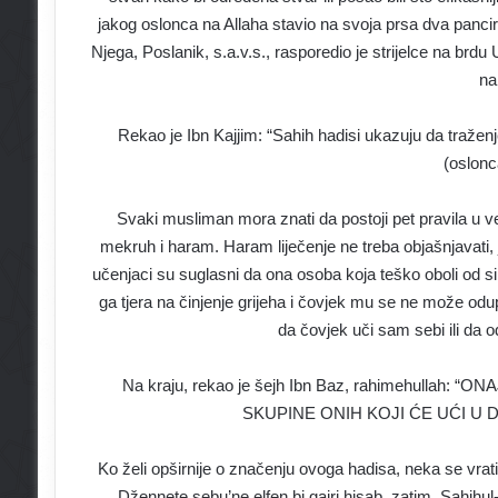
jakog oslonca na Allaha stavio na svoja prsa dva pancir
Njega, Poslanik, s.a.v.s., rasporedio je strijelce na br
na
Rekao je Ibn Kajjim: “Sahih hadisi ukazuju da traženj
(oslonc
Svaki musliman mora znati da postoji pet pravila u ve
mekruh i haram. Haram liječenje ne treba objašnjavati, j
učenjaci su suglasni da ona osoba koja teško oboli od sihr
ga tjera na činjenje grijeha i čovjek mu se ne može od
da čovjek uči sam sebi ili da
Na kraju, rekao je šejh Ibn Baz, rahimehullah:
SKUPINE ONIH KOJI ĆE UĆI U
Ko želi opširnije o značenju ovoga hadisa, neka se vrati
Džennete sebu’ne elfen bi gajri hisab, zatim, Sahih