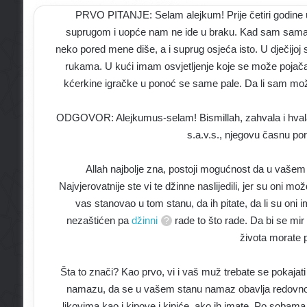
PRVO PITANJE: Selam alejkum! Prije četiri godine 
suprugom i uopće nam ne ide u braku. Kad sam sama
neko pored mene diše, a i suprug osjeća isto. U dječijoj 
rukama. U kući imam osvjetljenje koje se može pojačati
kćerkine igračke u ponoć se same pale. Da li sam možd
ODGOVOR: Alejkumus-selam! Bismillah, zahvala i hvala pr
s.a.v.s., njegovu časnu po
Allah najbolje zna, postoji mogućnost da u vašem
Najvjerovatnije ste vi te džinne naslijedili, jer su oni mož
vas stanovao u tom stanu, da ih pitate, da li su oni im
nezaštićen pa
džinni
rade to što rade. Da bi se mir i
života morate p
Šta to znači? Kao prvo, vi i vaš muž trebate se pokajati Al
namazu, da se u vašem stanu namaz obavlja redovno. I
likovima kao i kipove i kipiće, ako ih imate. Po sobama