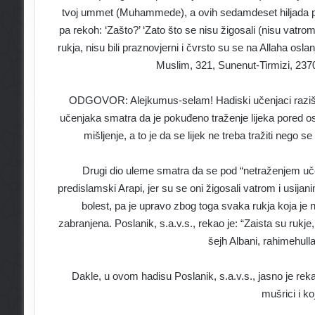
tvoj ummet (Muhammede), a ovih sedamdeset hiljada prvi
pa rekoh: ‘Zašto?’ ‘Zato što se nisu žigosali (nisu vatrom i
rukja, nisu bili praznovjerni i čvrsto su se na Allaha osla
Muslim, 321, Sunenut-Tirmizi, 2370
ODGOVOR: Alejkumus-selam! Hadiski učenjaci razišli 
učenjaka smatra da je pokuđeno traženje lijeka pored o
mišljenje, a to je da se lijek ne treba tražiti nego se 
Drugi dio uleme smatra da se pod “netraženjem učenja
predislamski Arapi, jer su se oni žigosali vatrom i usijani
bolest, pa je upravo zbog toga svaka rukja koja je ne
zabranjena. Poslanik, s.a.v.s., rekao je: “Zaista su rukje
šejh Albani, rahimehul
Dakle, u ovom hadisu Poslanik, s.a.v.s., jasno je rekao 
mušrici i k