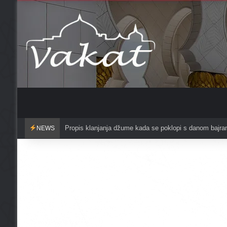
Čuvajte se griješenja u mjesecu redžebu?
NEWS