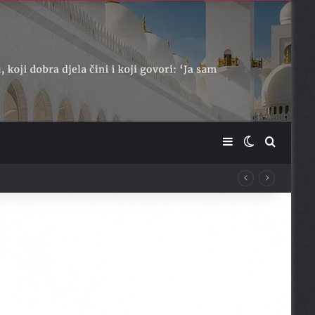
Sidebar
Switch skin
Traži ...