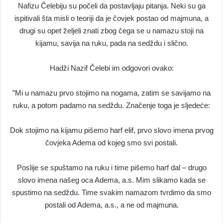
Nafizu Čelebiju su počeli da postavljaju pitanja. Neki su ga
ispitivali šta misli o teoriji da je čovjek postao od majmuna, a
drugi su opet željeli znati zbog čega se u namazu stoji na
kijamu, savija na ruku, pada na sedždu i slično.
Hadži Nazif Čelebi im odgovori ovako:
”Mi u namazu prvo stojimo na nogama, zatim se savijamo na
ruku, a potom padamo na sedždu. Značenje toga je sljedeće:
Dok stojimo na kijamu pišemo harf elif, prvo slovo imena prvog
čovjeka Adema od kojeg smo svi postali.
Poslije se spuštamo na ruku i time pišemo harf dal – drugo
slovo imena našeg oca Adema, a.s. Mim slikamo kada se
spustimo na sedždu. Time svakim namazom tvrdimo da smo
postali od Adema, a.s., a ne od majmuna.