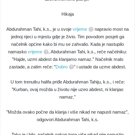
Hikaja
Abdurahman Tahi, k.s., je u svoje
vrijeme
napravio most na
jednoj rijeci u mjestu gdje je živio. Tim povodom posjeti ga
načelnik općine kako bi mu se zahvalio. Kada je nastupilo
namasko
vrijeme
, Abdurahman Tahi, k.s., reče načelniku:
”Hajde, uzmi abdest da klanjamo namaz.” Načelnik malo
zastade, a zatim reče: ”
Dobro
” i ustade da uzme abdest.
U tom trenutku halifa priđe Abdurahman Tahiju, k.s., i reče:
”Kurban, ovaj možda u životu nije uzeo abdest, ni klanjao
namaz.”
”Možda ovako počne da klanja i više nikad ne napusti namaz”,
odgovori Abdurahman Tahi, k.s.
Tako je i bilo, načelnik nakon toga više nikad nije napustio