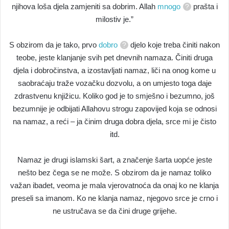
njihova loša djela zamjeniti sa dobrim. Allah
mnogo
prašta i
milostiv je.”
S obzirom da je tako, prvo
dobro
djelo koje treba činiti nakon
teobe, jeste klanjanje svih pet dnevnih namaza. Činiti druga
djela i dobročinstva, a izostavljati namaz, liči na onog kome u
saobraćaju traže vozačku dozvolu, a on umjesto toga daje
zdrastvenu knjižicu. Koliko god je to smješno i bezumno, još
bezumnije je odbijati Allahovu strogu zapovijed koja se odnosi
na namaz, a reći – ja činim druga dobra djela, srce mi je čisto
itd.
Namaz je drugi islamski šart, a značenje šarta uopće jeste
nešto bez čega se ne može. S obzirom da je namaz toliko
važan ibadet, veoma je mala vjerovatnoća da onaj ko ne klanja
preseli sa imanom. Ko ne klanja namaz, njegovo srce je crno i
ne ustručava se da čini druge grijehe.