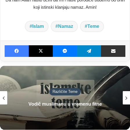
koji istinski klanjaju namaz. Amin!
Islam
Namaz
Teme
Facebook
X
Messenger
Telegram
Dijeljenje E-poštom
Pitanja i Odgovori
Chatanje na Facebook grupama