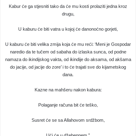
Kabur će ga stjesniti tako da će mu kosti prolaziti jedna kroz
drugu,
U kaburu će biti vatra u kojoj će danonoćno gorjeti,
U kaburu će biti velika zmija koja će mu reći: ‘Meni je Gospodar
naredio da te tučem od sabaha do izlaska sunca, od podne
namaza do ikindijskog vakta, od ikindije do aksama, od akšama
do jacije, od jacije do zore’ i to će trajati sve do kijametskog
dana.
Kazne na mahšeru nakon kabura:
Polaganje računa bit će teško,
Susret će se sa Allahovom srdžbom,
Ući će u džehennem.”