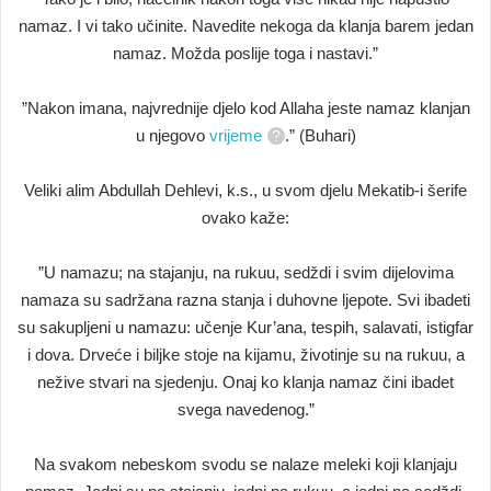
namaz. I vi tako učinite. Navedite nekoga da klanja barem jedan
namaz. Možda poslije toga i nastavi.”
”Nakon imana, najvrednije djelo kod Allaha jeste namaz klanjan
u njegovo
vrijeme
.” (Buhari)
Veliki alim Abdullah Dehlevi, k.s., u svom djelu Mekatib-i šerife
ovako kaže:
”U namazu; na stajanju, na rukuu, sedždi i svim dijelovima
namaza su sadržana razna stanja i duhovne ljepote. Svi ibadeti
su sakupljeni u namazu: učenje Kur’ana, tespih, salavati, istigfar
i dova. Drveće i biljke stoje na kijamu, životinje su na rukuu, a
nežive stvari na sjedenju. Onaj ko klanja namaz čini ibadet
svega navedenog.”
Na svakom nebeskom svodu se nalaze meleki koji klanjaju