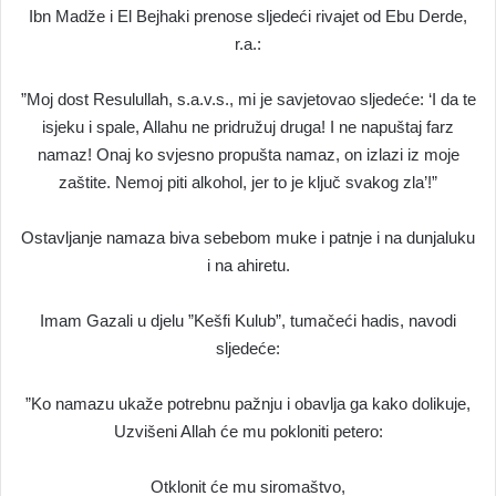
Ibn Madže i El Bejhaki prenose sljedeći rivajet od Ebu Derde,
r.a.:
”Moj dost Resulullah, s.a.v.s., mi je savjetovao sljedeće: ‘I da te
isjeku i spale, Allahu ne pridružuj druga! I ne napuštaj farz
namaz! Onaj ko svjesno propušta namaz, on izlazi iz moje
zaštite. Nemoj piti alkohol, jer to je ključ svakog zla’!”
Ostavljanje namaza biva sebebom muke i patnje i na dunjaluku
i na ahiretu.
Imam Gazali u djelu ”Kešfi Kulub”, tumačeći hadis, navodi
sljedeće:
”Ko namazu ukaže potrebnu pažnju i obavlja ga kako dolikuje,
Uzvišeni Allah će mu pokloniti petero:
Otklonit će mu siromaštvo,