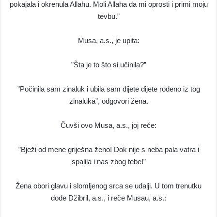
pokajala i okrenula Allahu. Moli Allaha da mi oprosti i primi moju
tevbu.”
Musa, a.s., je upita:
”Šta je to što si učinila?”
”Počinila sam zinaluk i ubila sam dijete dijete rođeno iz tog
zinaluka”, odgovori žena.
Čuvši ovo Musa, a.s., joj reče:
”Bježi od mene griješna ženo! Dok nije s neba pala vatra i
spalila i nas zbog tebe!”
Žena obori glavu i slomljenog srca se udalji. U tom trenutku
dođe Džibril, a.s., i reče Musau, a.s.: