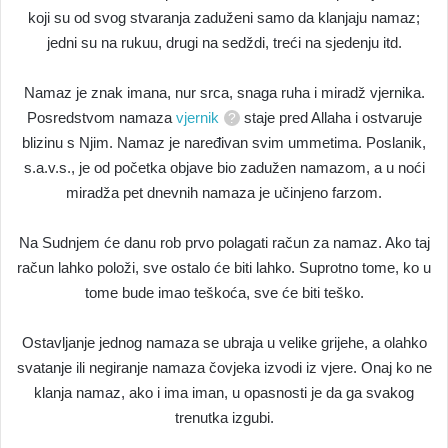
koji su od svog stvaranja zaduženi samo da klanjaju namaz;
jedni su na rukuu, drugi na sedždi, treći na sjedenju itd.
Namaz je znak imana, nur srca, snaga ruha i miradž vjernika.
Posredstvom namaza
vjernik
staje pred Allaha i ostvaruje
blizinu s Njim. Namaz je naređivan svim ummetima. Poslanik,
s.a.v.s., je od početka objave bio zadužen namazom, a u noći
miradža pet dnevnih namaza je učinjeno farzom.
Na Sudnjem će danu rob prvo polagati račun za namaz. Ako taj
račun lahko položi, sve ostalo će biti lahko. Suprotno tome, ko u
tome bude imao teškoća, sve će biti teško.
Ostavljanje jednog namaza se ubraja u velike grijehe, a olahko
svatanje ili negiranje namaza čovjeka izvodi iz vjere. Onaj ko ne
klanja namaz, ako i ima iman, u opasnosti je da ga svakog
trenutka izgubi.