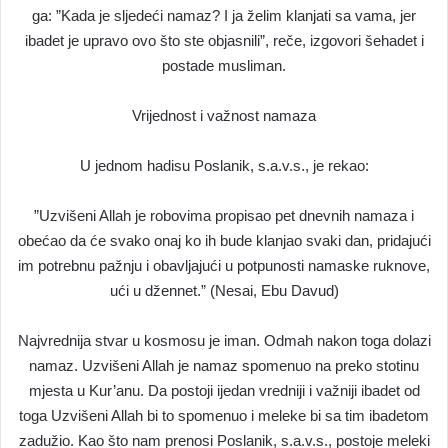
ga: ”Kada je sljedeći namaz? I ja želim klanjati sa vama, jer
ibadet je upravo ovo što ste objasnili”, reče, izgovori šehadet i
postade musliman.
Vrijednost i važnost namaza
U jednom hadisu Poslanik, s.a.v.s., je rekao:
”Uzvišeni Allah je robovima propisao pet dnevnih namaza i
obećao da će svako onaj ko ih bude klanjao svaki dan, pridajući
im potrebnu pažnju i obavljajući u potpunosti namaske ruknove,
ući u džennet.” (Nesai, Ebu Davud)
Najvrednija stvar u kosmosu je iman. Odmah nakon toga dolazi
namaz. Uzvišeni Allah je namaz spomenuo na preko stotinu
mjesta u Kur’anu. Da postoji ijedan vredniji i važniji ibadet od
toga Uzvišeni Allah bi to spomenuo i meleke bi sa tim ibadetom
zadužio. Kao što nam prenosi Poslanik, s.a.v.s., postoje meleki