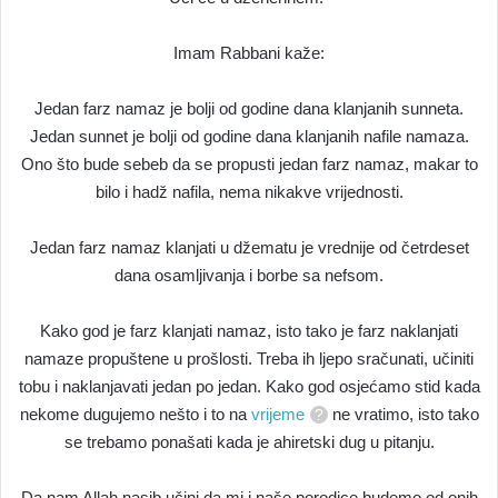
Imam Rabbani kaže:
Jedan farz namaz je bolji od godine dana klanjanih sunneta.
Jedan sunnet je bolji od godine dana klanjanih nafile namaza.
Ono što bude sebeb da se propusti jedan farz namaz, makar to
bilo i hadž nafila, nema nikakve vrijednosti.
Jedan farz namaz klanjati u džematu je vrednije od četrdeset
dana osamljivanja i borbe sa nefsom.
Kako god je farz klanjati namaz, isto tako je farz naklanjati
namaze propuštene u prošlosti. Treba ih ljepo sračunati, učiniti
tobu i naklanjavati jedan po jedan. Kako god osjećamo stid kada
nekome dugujemo nešto i to na
vrijeme
ne vratimo, isto tako
se trebamo ponašati kada je ahiretski dug u pitanju.
Da nam Allah nasib učini da mi i naše porodice budemo od onih