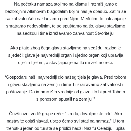
Na početku namaza stojimo na kijamu i razmišljamo o
bezbrojnim Allahovim blagodatim kojim nas je obasuo. Zatim se
sa zahvalnošću naklanjamo pred Njim. Međutim, to naklanjanje
smatramo nedovoljnim, te se spuštamo na tlo, glavu stavljamo
na sedždu i time izražavamo zahvalnost Stvoritelju.
Ako pitate zbog čega glavu stavljamo na sedždu, razlog je
sljedeći: glava je najvredniji organ i ujedno organ koji upravlja
cijelim tijelom, a stavljajući je na tlo mi želimo reći:
‘Gospodaru naš, najvredniji dio našeg tijela je glava. Pred tobom
i glavu stavljamo na zemlju i time Ti izražavamo zahvalnost i
poštovanje. Da imamo išta vrednije od glave i to bi pred Tobom
s ponosom spustili na zemlju’.”
Čuvši ovo, vodič grupe reče: ”Uredu, dovoljno ste rekli. Ako
nastavite objašnjavati, ubrzo ćemo svi stati na namaz.” U tom
trenutku jedan od turista se približi hadži Nazifu Ćelebiju i upita