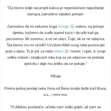
”Da bismo bolje razumjeli kakva je neposlušnost napuštanje
namaza zamislimo sljedeći primjer:
Zamislimo da mi nekome koga
mnogo
volimo, na primjer
djetetu, kažemo da izađe ispred kuće i da uđe kad ga
pozovemo. Mi zovemo, a on ne ulazi. Čuje, ali se ne odaziva.
Šta bismo mu mi učinili? Uzvišeni Allah svog roba poziva pet
puta u danu. To je još za naše
dobro
i korist. I opet, iz svoje
velike milosti i strpljivosti robu koji se ne odazove ne prekida
opskrbu i daje mu priliku da se pokaje.”
Hikaja
Prema jednoj predaji neka žena od Benu israila dođe kod Musa,
a.s., i reče mu:
”O Allahov poslaniče, učinila sam veliki grijeh, ali sam se