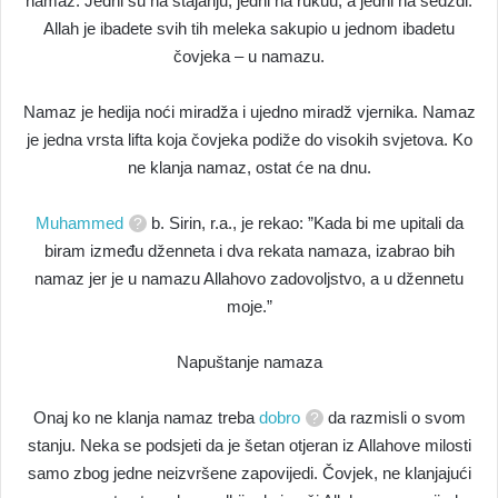
namaz. Jedni su na stajanju, jedni na rukuu, a jedni na sedždi.
Allah je ibadete svih tih meleka sakupio u jednom ibadetu
čovjeka – u namazu.
Namaz je hedija noći miradža i ujedno miradž vjernika. Namaz
je jedna vrsta lifta koja čovjeka podiže do visokih svjetova. Ko
ne klanja namaz, ostat će na dnu.
Muhammed
b. Sirin, r.a., je rekao: ”Kada bi me upitali da
biram između dženneta i dva rekata namaza, izabrao bih
namaz jer je u namazu Allahovo zadovoljstvo, a u džennetu
moje.”
Napuštanje namaza
Onaj ko ne klanja namaz treba
dobro
da razmisli o svom
stanju. Neka se podsjeti da je šetan otjeran iz Allahove milosti
samo zbog jedne neizvršene zapovijedi. Čovjek, ne klanjajući