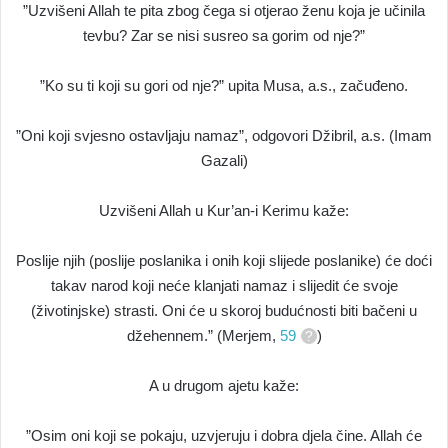
”Uzvišeni Allah te pita zbog čega si otjerao ženu koja je učinila
tevbu? Zar se nisi susreo sa gorim od nje?”
”Ko su ti koji su gori od nje?” upita Musa, a.s., začuđeno.
”Oni koji svjesno ostavljaju namaz”, odgovori Džibril, a.s. (Imam
Gazali)
Uzvišeni Allah u Kur’an-i Kerimu kaže:
Poslije njih (poslije poslanika i onih koji slijede poslanike) će doći
takav narod koji neće klanjati namaz i slijedit će svoje
(životinjske) strasti. Oni će u skoroj budućnosti biti bačeni u
džehennem.” (Merjem,
59
)
A u drugom ajetu kaže:
”Osim oni koji se pokaju, uzvjeruju i dobra djela čine. Allah će