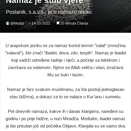
Namaz je stub vjere
Poslanik, s.a.v.s., je o namazu rekao:
@Media
14-10-2022
10 Minuta Čitanja
U arapskom jeziku se za namaz koristi termin ”salat” (množina
”salavat”), što znači ”ibadet, dova, zikr, tespih”. Namaz je ibadet
koji sadrži određene radnje i riječi, a počinje sa tekbirom i
završava sa selamom. Njime se Allah veliča i slavi, izražava
Mu se šukr i tazim.
Namaz je farz svakom muslimanu, za šta postoji jednoglasan
stav (idžma), a dokazi za to se nalaze u Kur’anu i sunnetu.
Pet dnevnih namaza, kakve ih i danas klanjamo, naređeni su
godinu i po prije hidžre, u noći Miradža. Međutim, ibadet namaz
je bio prisutan još od početka Objave. Klanjala su se samo dva