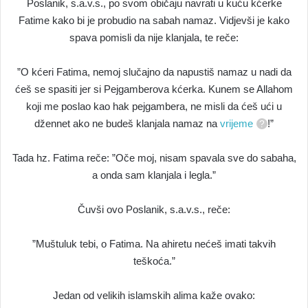
Poslanik, s.a.v.s., po svom običaju navrati u kuću kćerke
Fatime kako bi je probudio na sabah namaz. Vidjevši je kako
spava pomisli da nije klanjala, te reče:
”O kćeri Fatima, nemoj slučajno da napustiš namaz u nadi da
ćeš se spasiti jer si Pejgamberova kćerka. Kunem se Allahom
koji me poslao kao hak pejgambera, ne misli da ćeš ući u
džennet ako ne budeš klanjala namaz na
vrijeme
!”
Tada hz. Fatima reče: ”Oče moj, nisam spavala sve do sabaha,
a onda sam klanjala i legla.”
Čuvši ovo Poslanik, s.a.v.s., reče:
”Muštuluk tebi, o Fatima. Na ahiretu nećeš imati takvih
teškoća.”
Jedan od velikih islamskih alima kaže ovako: