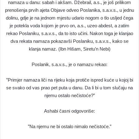
namaza u danu: sabah i akšam. Džebrail, a.s., je još prilikom
prenošenja prvih ajeta Objave odveo Poslanika, s.a.v.s., u jednu
dolinu, gdje je na jednom mjestu udario nogom o tlo usljed čega
je potekla voda kojom je prvo on, a.s., uzeo abdest, a zatim
rekao Poslaniku, s.a.v.s., da to isto učini. Nakon toga je klanjao
dva rekata namaza pokazavši Poslaniku, s.a.v.s., kako se
klanja namaz. (Ibn Hišam, Siretu’n Nebi)
Poslanik, s.a.v.s., je o namazu rekao:
”Primjer namaza liči na rijeku koja protiče ispred kuće u kojoj bi
se svako od vas prao pet puta u danu. Da li bi u tom slučaju na
njemu ostalo nečistoće?”
Ashabi časni odgovoriše:
”Na njemu ne bi ostalo nimalo nečistoće.”