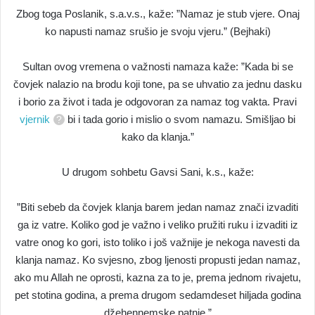
Zbog toga Poslanik, s.a.v.s., kaže: ”Namaz je stub vjere. Onaj
ko napusti namaz srušio je svoju vjeru.” (Bejhaki)
Sultan ovog vremena o važnosti namaza kaže: ”Kada bi se
čovjek nalazio na brodu koji tone, pa se uhvatio za jednu dasku
i borio za život i tada je odgovoran za namaz tog vakta. Pravi
vjernik
bi i tada gorio i mislio o svom namazu. Smišljao bi
kako da klanja.”
U drugom sohbetu Gavsi Sani, k.s., kaže:
”Biti sebeb da čovjek klanja barem jedan namaz znači izvaditi
ga iz vatre. Koliko god je važno i veliko pružiti ruku i izvaditi iz
vatre onog ko gori, isto toliko i još važnije je nekoga navesti da
klanja namaz. Ko svjesno, zbog ljenosti propusti jedan namaz,
ako mu Allah ne oprosti, kazna za to je, prema jednom rivajetu,
pet stotina godina, a prema drugom sedamdeset hiljada godina
džehennemske patnje.”