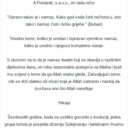
A Poslanik, s.a.v.s., im tada reče:
”Upravo takav je i namaz. Kako god voda čisti nečistoću, isto
tako i namaz čisti i briše grijehe.” (Buhari)
Shodno tome, koliko je uredan i ispravan vjernikov namaz,
toliko je uredno i njegovo kompletno stanje.
S obzirom na to da je namaz ibadet koji se obavlja u različitim
dijelovima dana, on roba neprestalno podsjeća na Allaha i budi
mu svijest o tome da ga Allah stalno gleda. Zahvaljujući tome,
rob se drži daleko od stvari koje je Allah zabranio i nastoji da
izvršava ono što Allah naređuje.
Hikaja
Šezdesetih godina, kada se uveliko govorilo o evoluciji, jedna
grupa turista je posjetila džamiju Sulejmaniju i tadašnjem Imamu