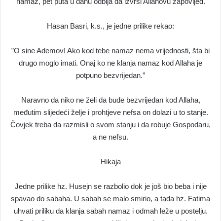
namaz, pet puta u danu odbija da izvrši Allahovu zapovijed.
Hasan Basri, k.s., je jedne prilike rekao:
”O sine Ademov! Ako kod tebe namaz nema vrijednosti, šta bi
drugo moglo imati. Onaj ko ne klanja namaz kod Allaha je
potpuno bezvrijedan.”
Naravno da niko ne želi da bude bezvrijedan kod Allaha,
međutim slijedeći želje i prohtjeve nefsa on dolazi u to stanje.
Čovjek treba da razmisli o svom stanju i da robuje Gospodaru,
a ne nefsu.
Hikaja
Jedne prilike hz. Husejn se razbolio dok je još bio beba i nije
spavao do sabaha. U sabah se malo smirio, a tada hz. Fatima
uhvati priliku da klanja sabah namaz i odmah leže u postelju.