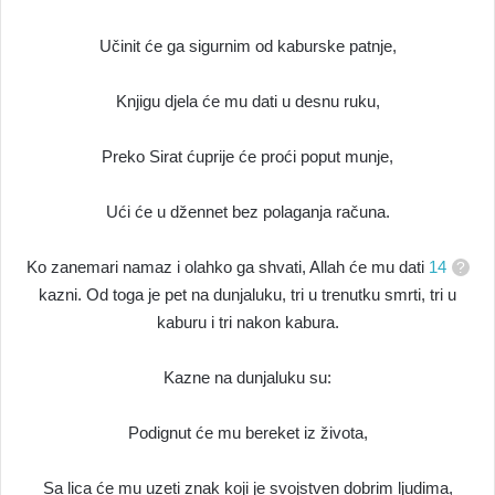
Učinit će ga sigurnim od kaburske patnje,
Knjigu djela će mu dati u desnu ruku,
Preko Sirat ćuprije će proći poput munje,
Ući će u džennet bez polaganja računa.
Ko zanemari namaz i olahko ga shvati, Allah će mu dati
14
kazni. Od toga je pet na dunjaluku, tri u trenutku smrti, tri u
kaburu i tri nakon kabura.
Kazne na dunjaluku su:
Podignut će mu bereket iz života,
Sa lica će mu uzeti znak koji je svojstven dobrim ljudima,