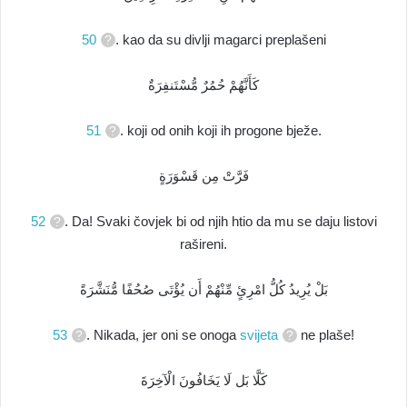
50
. kao da su divlji magarci preplašeni
كَأَنَّهُمْ حُمُرٌ مُّسْتَنفِرَةٌ
51
. koji od onih koji ih progone bježe.
فَرَّتْ مِن قَسْوَرَةٍ
52
. Da! Svaki čovjek bi od njih htio da mu se daju listovi
rašireni.
بَلْ يُرِيدُ كُلُّ امْرِئٍ مِّنْهُمْ أَن يُؤْتَى صُحُفًا مُّنَشَّرَةً
53
. Nikada, jer oni se onoga
svijeta
ne plaše!
كَلَّا بَل لَا يَخَافُونَ الْآخِرَةَ