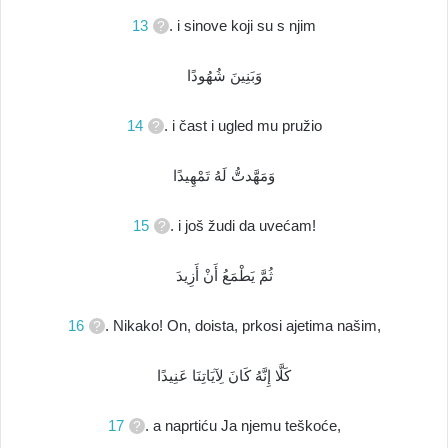
13
. i sinove koji su s njim
وَبَنِينَ شُهُودًا
14
. i čast i ugled mu pružio
وَمَهَّدتُّ لَهُ تَمْهِيدًا
15
. i još žudi da uvećam!
ثُمَّ يَطْمَعُ أَنْ أَزِيدَ
16
. Nikako! On, doista, prkosi ajetima našim,
كَلَّا إِنَّهُ كَانَ لِآيَاتِنَا عَنِيدًا
17
. a naprtiću Ja njemu teškoće,