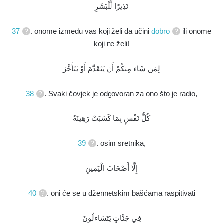
نَذِيرًا لِّلْبَشَرِ
37
. onome između vas koji želi da učini
dobro
ili onome
koji ne želi!
لِمَن شَاء مِنكُمْ أَن يَتَقَدَّمَ أَوْ يَتَأَخَّرَ
38
. Svaki čovjek je odgovoran za ono što je radio,
كُلُّ نَفْسٍ بِمَا كَسَبَتْ رَهِينَةٌ
39
. osim sretnika,
إِلَّا أَصْحَابَ الْيَمِينِ
40
. oni će se u džennetskim bašćama raspitivati
فِي جَنَّاتٍ يَتَسَاءلُونَ