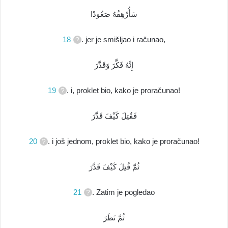
سَأُرْهِقُهُ صَعُودًا
18
. jer je smišljao i računao,
إِنَّهُ فَكَّرَ وَقَدَّرَ
19
. i, proklet bio, kako je proračunao!
فَقُتِلَ كَيْفَ قَدَّرَ
20
. i još jednom, proklet bio, kako je proračunao!
ثُمَّ قُتِلَ كَيْفَ قَدَّرَ
21
. Zatim je pogledao
ثُمَّ نَظَرَ