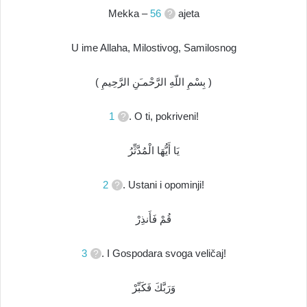
Mekka –
56
ajeta
U ime Allaha, Milostivog, Samilosnog
( بِسْمِ اللّهِ الرَّحْمـَنِ الرَّحِيمِ )
1
. O ti, pokriveni!
يَا أَيُّهَا الْمُدَّثِّرُ
2
. Ustani i opominji!
قُمْ فَأَنذِرْ
3
. I Gospodara svoga veličaj!
وَرَبَّكَ فَكَبِّرْ