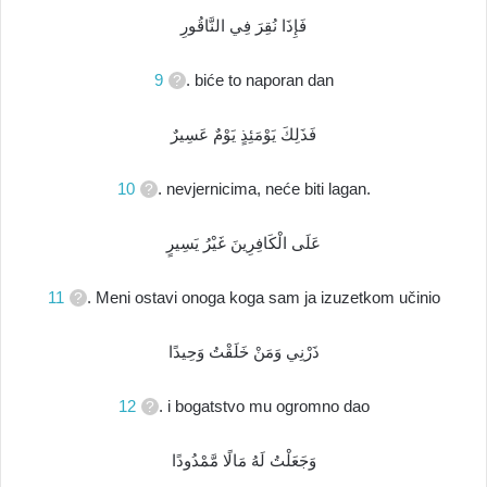
فَإِذَا نُقِرَ فِي النَّاقُورِ
9
. biće to naporan dan
فَذَلِكَ يَوْمَئِذٍ يَوْمٌ عَسِيرٌ
10
. nevjernicima, neće biti lagan.
عَلَى الْكَافِرِينَ غَيْرُ يَسِيرٍ
11
. Meni ostavi onoga koga sam ja izuzetkom učinio
ذَرْنِي وَمَنْ خَلَقْتُ وَحِيدًا
12
. i bogatstvo mu ogromno dao
وَجَعَلْتُ لَهُ مَالًا مَّمْدُودًا