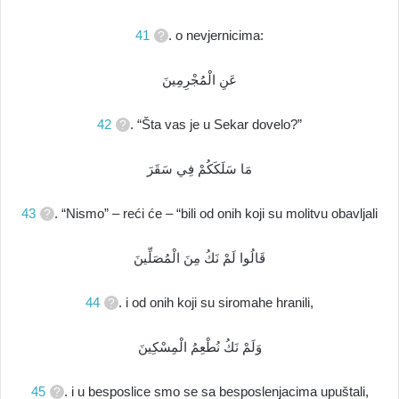
41
. o nevjernicima:
عَنِ الْمُجْرِمِينَ
42
. “Šta vas je u Sekar dovelo?”
مَا سَلَكَكُمْ فِي سَقَرَ
43
. “Nismo” – reći će – “bili od onih koji su molitvu obavljali
قَالُوا لَمْ نَكُ مِنَ الْمُصَلِّينَ
44
. i od onih koji su siromahe hranili,
وَلَمْ نَكُ نُطْعِمُ الْمِسْكِينَ
45
. i u besposlice smo se sa besposlenjacima upuštali,