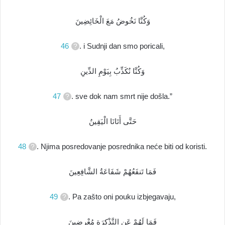
وَكُنَّا نَخُوضُ مَعَ الْخَائِضِينَ
46
. i Sudnji dan smo poricali,
وَكُنَّا نُكَذِّبُ بِيَوْمِ الدِّينِ
47
. sve dok nam smrt nije došla.”
حَتَّى أَتَانَا الْيَقِينُ
48
. Njima posredovanje posrednika neće biti od koristi.
فَمَا تَنفَعُهُمْ شَفَاعَةُ الشَّافِعِينَ
49
. Pa zašto oni pouku izbjegavaju,
فَمَا لَهُمْ عَنِ التَّذْكِرَةِ مُعْرِضِينَ