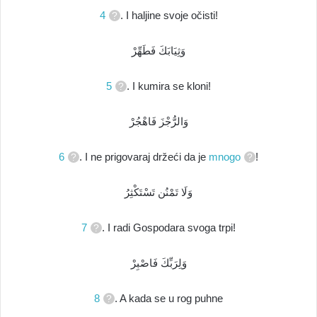
4
. I haljine svoje očisti!
وَثِيَابَكَ فَطَهِّرْ
5
. I kumira se kloni!
وَالرُّجْزَ فَاهْجُرْ
6
. I ne prigovaraj držeći da je
mnogo
!
وَلَا تَمْنُن تَسْتَكْثِرُ
7
. I radi Gospodara svoga trpi!
وَلِرَبِّكَ فَاصْبِرْ
8
. A kada se u rog puhne