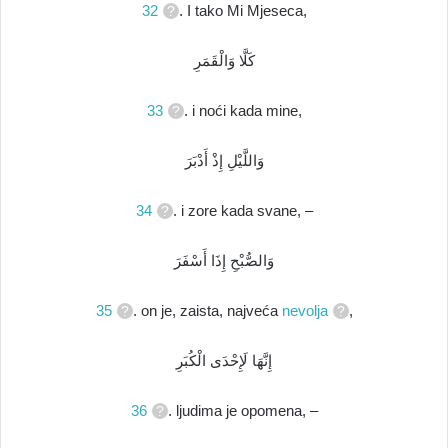
32
. I tako Mi Mjeseca,
كَلَّا وَالْقَمَرِ
33
. i noći kada mine,
وَاللَّيْلِ إِذْ أَدْبَرَ
34
. i zore kada svane, –
وَالصُّبْحِ إِذَا أَسْفَرَ
35
. on je, zaista, najveća
nevolja
,
إِنَّهَا لَإِحْدَى الْكُبَرِ
36
. ljudima je opomena, –