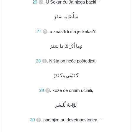
26
. U Sekar ću Ja njega baciti –
سَأُصْلِيهِ سَقَرَ
27
. a znaš li ti šta je Sekar?
وَمَا أَدْرَاكَ مَا سَقَرُ
28
. Ništa on neće poštedjeti,
لَا تُبْقِي وَلَا تَذَرُ
29
. kože će crnim učiniti,
لَوَّاحَةٌ لِّلْبَشَرِ
30
. nad njim su devetnaestorica, –