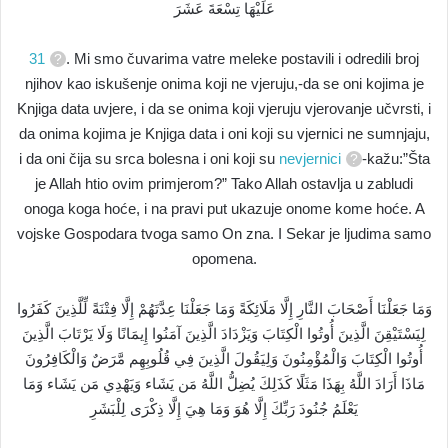
عَلَيْهَا تِسْعَةَ عَشَرَ
31
. Mi smo čuvarima vatre meleke postavili i odredili broj
njihov kao iskušenje onima koji ne vjeruju,-da se oni kojima je
Knjiga data uvjere, i da se onima koji vjeruju vjerovanje učvrsti, i
da onima kojima je Knjiga data i oni koji su vjernici ne sumnjaju,
i da oni čija su srca bolesna i oni koji su
nevjernici
-kažu:”Šta
je Allah htio ovim primjerom?” Tako Allah ostavlja u zabludi
onoga koga hoće, i na pravi put ukazuje onome kome hoće. A
vojske Gospodara tvoga samo On zna. I Sekar je ljudima samo
opomena.
وَمَا جَعَلْنَا أَصْحَابَ النَّارِ إِلَّا مَلَائِكَةً وَمَا جَعَلْنَا عِدَّتَهُمْ إِلَّا فِتْنَةً لِّلَّذِينَ كَفَرُوا
لِيَسْتَيْقِنَ الَّذِينَ أُوتُوا الْكِتَابَ وَيَزْدَادَ الَّذِينَ آمَنُوا إِيمَانًا وَلَا يَرْتَابَ الَّذِينَ
أُوتُوا الْكِتَابَ وَالْمُؤْمِنُونَ وَلِيَقُولَ الَّذِينَ فِي قُلُوبِهِم مَّرَضٌ وَالْكَافِرُونَ
مَاذَا أَرَادَ اللَّهُ بِهَذَا مَثَلًا كَذَلِكَ يُضِلُّ اللَّهُ مَن يَشَاء وَيَهْدِي مَن يَشَاء وَمَا
يَعْلَمُ جُنُودَ رَبِّكَ إِلَّا هُوَ وَمَا هِيَ إِلَّا ذِكْرَى لِلْبَشَرِ