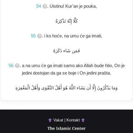
54
. Uistinu! Kur’an je pouka,
كَلَّا إِنَّهُ تَذْكِرَةٌ
55
. i ko hoće, na umu će ga imati,
فَمَن شَاء ذَكَرَهُ
56
. a na umu će ga imati samo ako Allah bude htio, On je
jedini dostojan da ga se boje i On jedini prašta.
وَمَا يَذْكُرُونَ إِلَّا أَن يَشَاء اللَّهُ هُوَ أَهْلُ التَّقْوَى وَأَهْلُ الْمَغْفِرَةِ
Vakat | Kontakt