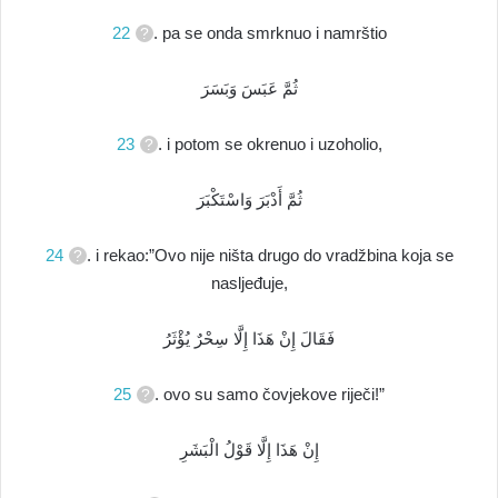
22
. pa se onda smrknuo i namrštio
ثُمَّ عَبَسَ وَبَسَرَ
23
. i potom se okrenuo i uzoholio,
ثُمَّ أَدْبَرَ وَاسْتَكْبَرَ
24
. i rekao:”Ovo nije ništa drugo do vradžbina koja se
nasljeđuje,
فَقَالَ إِنْ هَذَا إِلَّا سِحْرٌ يُؤْثَرُ
25
. ovo su samo čovjekove riječi!”
إِنْ هَذَا إِلَّا قَوْلُ الْبَشَرِ