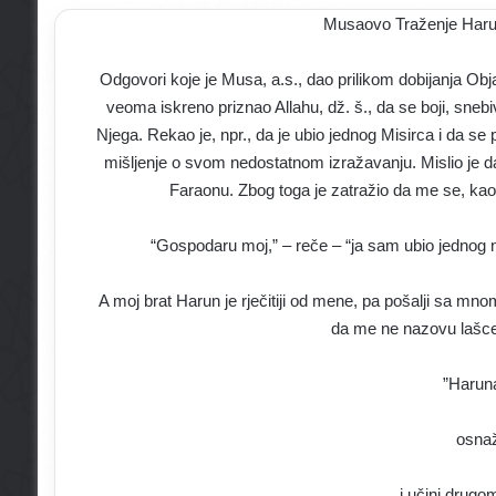
Musaovo Traženje Haru
Odgovori koje je Musa, a.s., dao prilikom dobijanja Obj
veoma iskreno priznao Allahu, dž. š., da se boji, sne
Njega. Rekao je, npr., da je ubio jednog Misirca i da se p
mišljenje o svom nedostatnom izražavanju. Mislio je da 
Faraonu. Zbog toga je zatražio da me se, kao 
“Gospodaru moj,” – reče – “ja sam ubio jednog 
A moj brat Harun je rječitiji od mene, pa pošalji sa mno
da me ne nazovu lašc
”Haruna
osnaž
i učini drug