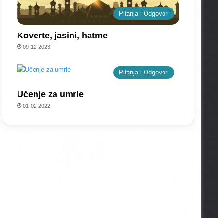
Pitanja i Odgovori
Koverte, jasini, hatme
09-12-2023
Pitanja i Odgovori
Učenje za umrle
01-02-2022