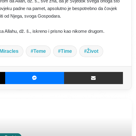
bzirom da Allah, dž. š., sve zna, da je Svjedok svega onoga što
čovjeku padne na pamet, apsolutno je bespotrebno da čovjek
tajiti od Njega, svoga Gospodara.
ka Allahu, dž. š., iskreno i prisno kao nikome drugom.
Miracles
Teme
Time
Život
X
Messenger
Dijeljenje E-poštom
š Više