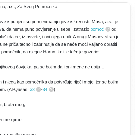
na, a.s., Za Svog Pomoćnika
ave ispunjeni su primjerima njegove iskrenosti. Musa, a.s., je
biva, da nema puno povjerenje u sebe i zatražio
pomoć
od
laši da će, iz osvete, i oni njega ubiti. A drugi Musaov strah je
ne priča tečno i zabrinut je da se neće moći valjano obratiti
pomoćnik, da njegov Harun, koji je tečnije govorio:
njihovog čovjeka, pa se bojim da i oni mene ne ubiju…
m i njega kao pomoćnika da potvrđuje riječi moje, jer se bojim
em. (Al-Qasas,
33
-
34
)
, brata mog;
i me njime
om u zadatku mome,