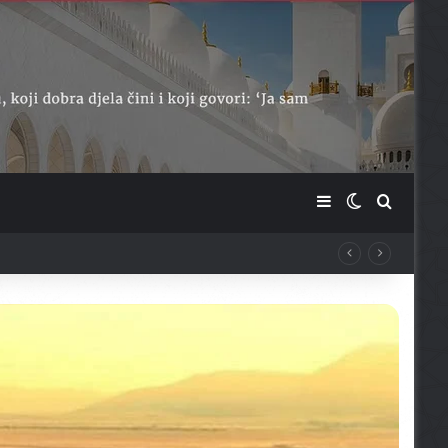
Sidebar
Switch skin
Traži ...