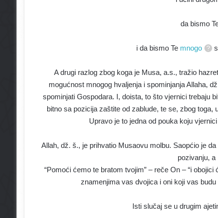
da bismo T
i da bismo Te
mnogo
s
A drugi razlog zbog koga je Musa, a.s., tražio hazre
mogućnost mnogog hvaljenja i spominjanja Allaha, dž. š
spominjati Gospodara. I, doista, to što vjernici trebaju
bitno sa pozicija zaštite od zablude, te se, zbog toga,
Upravo je to jedna od pouka koju vjernici
Allah, dž. š., je prihvatio Musaovu molbu. Saopćio je da
pozivanju, a
“Pomoći ćemo te bratom tvojim” – reče On – “i obojic
znamenjima vas dvojica i oni koji vas budu s
Isti slučaj se u drugim ajet