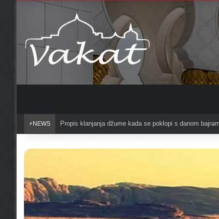
Propis klanjanja džume kada se poklopi s danom bajra
⚡NEWS