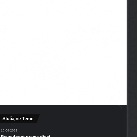
Slučajne Teme
16-09-2022
Pravednost prema djeci