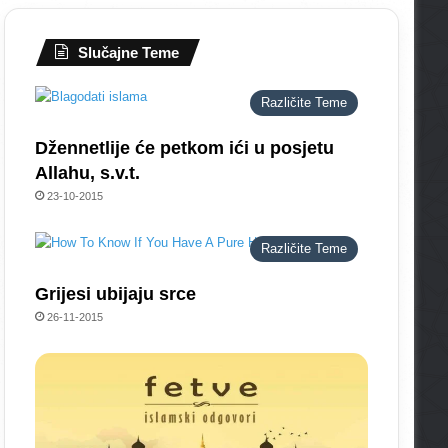
Slučajne Teme
Različite Teme
Džennetlije će petkom ići u posjetu
Allahu, s.v.t.
23-10-2015
Različite Teme
Grijesi ubijaju srce
26-11-2015