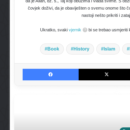
da je Allah, dž. š., Taj koji obuzima i vlada svime. S o
čovjek doživi, da je obaviješten o svemu onome što 
nastoji nešto prikriti i za
Ukratko, svaki
vjernik
bi se trebao usmjeriti 
Book
History
Islam
Facebook
Jo