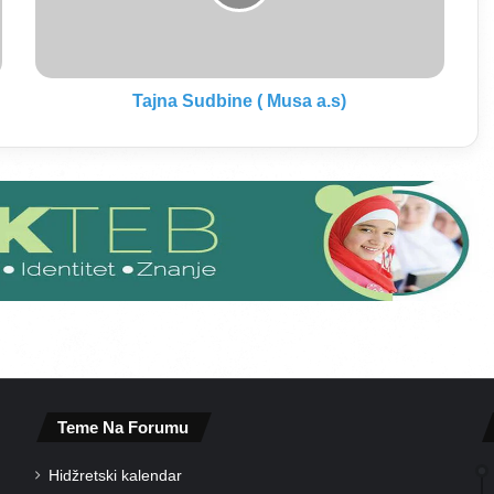
S
u
d
b
i
Tajna Sudbine ( Musa a.s)
n
e
(
M
u
s
a
a
.
s
)
Teme Na Forumu
Hidžretski kalendar