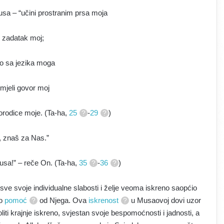
sa – “učini prostranim prsa moja
j zadatak moj;
ao sa jezika moga
umjeli govor moj
orodice moje. (Ta-ha,
25
-
29
)
u, znaš za Nas.”
Musa!” – reče On. (Ta-ha,
35
-
36
)
sve svoje individualne slabosti i želje veoma iskreno saopćio
io
pomoć
od Njega. Ova
iskrenost
u Musaovoj dovi uzor
liti krajnje iskreno, svjestan svoje bespomoćnosti i jadnosti, a