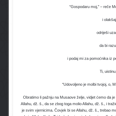
“Gospodaru moj,” – reče Mu
i olakša
odriješi uz
da bi raz
i podaj mi za pomoćnika iz p
Ti, uistin
“Udovoljeno je molbi tvojoj, o, 
Obratimo li pažnju na Musaove želje, vidjet ćemo da je 
Allahu, dž. š., da se zbog toga molio Allahu, dž. š., i traž
je svim vjernicima. Čovjek bi se Allahu, dž. š., trebao mo