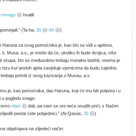
e
mnogo
hvalili
pominjali.” (Ta-ha,
30
-
34
)
ti Haruna za svog pomoćnika je, kao što se vidi u ajetima,
. Musa, a.s., je mislio da će, ukoliko ih bude dvojica, više
 biti skupa, što se međusobno trebaju moralno bodriti, veoma je
 u nizu kur'anskih ajeta savjetuje vjernicima da budu zajedno.
 trebaju primiti iz ovog kazivanja o Musau, a.s.
 mu je, kao pomoćnika, dao Haruna, koji će mu biti potpora i u
 i u pogledu snage:
i ćemo
vlast
dati, pa vam se oni neće usuditi prići; s Našim
lijedili postat ćete pobjednici.” (Al-Qasas,
35
)
ima objašnjava na slijedeći način: