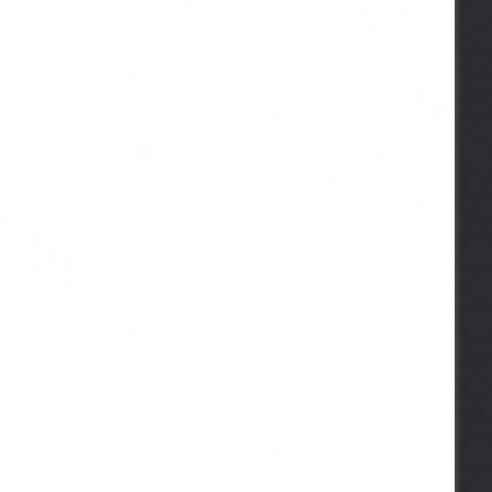
Pitanja i Odgovo
04-12-2015
Uslovi ispravnosti i
015
28-10-2015
15-02-2022
Muž koji nije mogao od stida da gleda u suprugu
Hadisi o pobožnosti (1.dio)