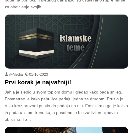
bude na pomoći. Narednog dana ljudi su ustali rano i spremili se
za obavljanje svojih…
@Media
01-10-2023
Prvi korak je najvažniji!
Jahja je sjedio u svom toplom domu i gledao kako pada snijeg.
Posmatrao je kako pahuljice padaju jedna za drugom. Pružio je
ruku kroz prozor i pustio da padaju na nju. Fasciniralo ga je koliko
ih pada u istom trenutku, a posebno je bio zadivljen njihovim
oblicima. To…