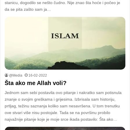
stanicu, dogodilo se nešto čudno. Nije znao šta hoće i počeo je
da se pita zašto sam ja…
@Media
16-02-2022
Šta ako me Allah voli?
Jednom sam sebi postavila ovo pitanje i nakratko sam potisnula
znanje o svojim greškama i grijesima. Izbrisala sam historiju,
prtljag, težinu saznanja koliko sam nesavršena. U tom trenutku
ove stvari više nisu postojale. Tada se na površinu probilo
najvažnije pitanje koje je moje srce ikada postavilo: Šta ako…