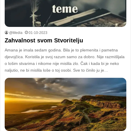
@Media
01-10-2023
Zahvalnost svom Stvoritelju
Amana je imala sedam godina. Bila je to plemenita i pametna
djevojčica. Koristila je svoj razum samo za dobro. Nije razmišljala
o lošim stvarima i nikome nije mislila zlo. Čak i kada bi je neko
naljutio, ne bi mislila loše o toj osobi. Sve to činilo ju je…