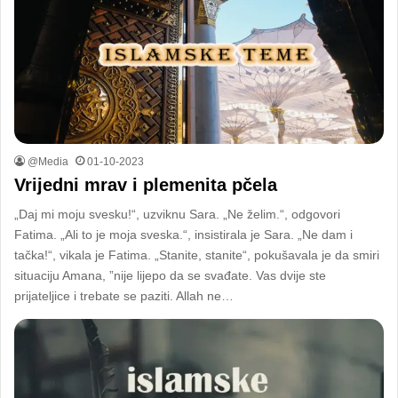
@Media
01-10-2023
Vrijedni mrav i plemenita pčela
„Daj mi moju svesku!“, uzviknu Sara. „Ne želim.“, odgovori
Fatima. „Ali to je moja sveska.“, insistirala je Sara. „Ne dam i
tačka!“, vikala je Fatima. „Stanite, stanite“, pokušavala je da smiri
situaciju Amana, ”nije lijepo da se svađate. Vas dvije ste
prijateljice i trebate se paziti. Allah ne…