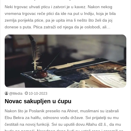
Neki trgovac uhvati pticu i zatvori je u kavez. Nakon nekog
vremena trgovac reče ptici da ide na put u Indiju, koja je bila
zemlja porijekla ptice, pa je upita ima li nešto što želi da joj
donese s puta. Ptica zatraži od njega da je oslobodi, ali…
@Media
10-10-2023
Novac sakupljen u ćupu
Nakon što je Poslanik preselio na Ahiret, muslimani su izabrali
Ebu Bekra za halifu, odnosno vođu države. Svi prijatelji su mu
čestitali na novoj funkciji. Svi su uputili dovu Allahu dž.š., da mu