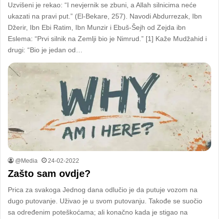
Uzvišeni je rekao: “I nevjernik se zbuni, a Allah silnicima neće
ukazati na pravi put.” (El-Bekare, 257). Navodi Abdurrezak, Ibn
Džerir, Ibn Ebi Ratim, Ibn Munzir i Ebuš-Šejh od Zejda ibn
Eslema: “Prvi silnik na Zemlji bio je Nimrud.” [1] Kaže Mudžahid i
drugi: “Bio je jedan od…
@Media
24-02-2022
Zašto sam ovdje?
Prica za svakoga Jednog dana odlučio je da putuje vozom na
dugo putovanje. Uživao je u svom putovanju. Takođe se suočio
sa određenim poteškoćama; ali konačno kada je stigao na