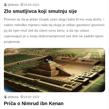
@Media
24-02-2022
Zlo smutljivca koji smutnju sije
Prenosi se da je jedan čovjek uzeo slugu kako bi mu ovaj služio, i
nakon nekoliko mjeseci rada taj sluga je otišao gazdarici govoreći
joj da njen muž želi da oženi novu ženu, a da nju ostavi,
uvjeravajući je u svoju dobronamjernost sve dok ne zadobi njeno
povjerenje.…
@Media
24-02-2022
Priča o Nimrud ibn Kenan