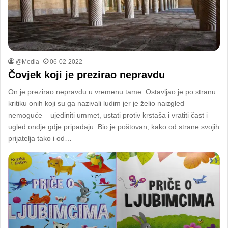
@Media
06-02-2022
Čovjek koji je prezirao nepravdu
On je prezirao nepravdu u vremenu tame. Ostavljao je po stranu
kritiku onih koji su ga nazivali ludim jer je želio naizgled
nemoguće – ujediniti ummet, ustati protiv krstaša i vratiti čast i
ugled ondje gdje pripadaju. Bio je poštovan, kako od strane svojih
prijatelja tako i od…