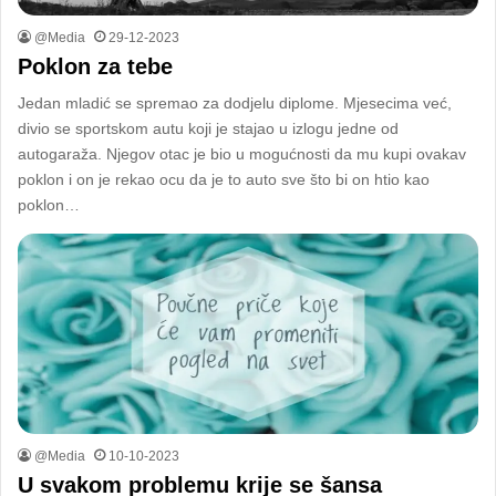
@Media
29-12-2023
Poklon za tebe
Jedan mladić se spremao za dodjelu diplome. Mjesecima već,
divio se sportskom autu koji je stajao u izlogu jedne od
autogaraža. Njegov otac je bio u mogućnosti da mu kupi ovakav
poklon i on je rekao ocu da je to auto sve što bi on htio kao
poklon…
@Media
10-10-2023
U svakom problemu krije se šansa