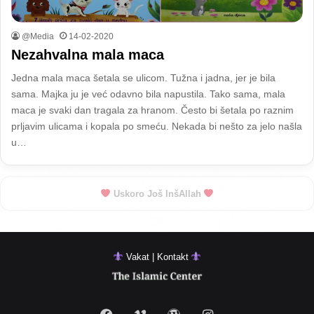
@Media
14-02-2020
Nezahvalna mala maca
Jedna mala maca šetala se ulicom. Tužna i jadna, jer je bila
sama. Majka ju je već odavno bila napustila. Tako sama, mala
maca je svaki dan tragala za hranom. Često bi šetala po raznim
prljavim ulicama i kopala po smeću. Nekada bi nešto za jelo našla
u…
Uskoro Još InšAllah
Vakat | Kontakt