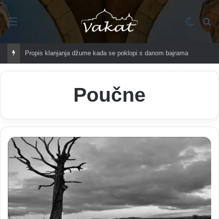
Imenik
Switch
Tr
Propis klanjanja džume kada se poklopi s danom bajrama
Poučne