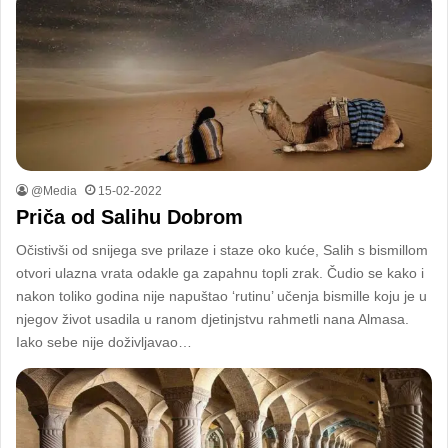
@Media
15-02-2022
Priča od Salihu Dobrom
Očistivši od snijega sve prilaze i staze oko kuće, Salih s bismillom
otvori ulazna vrata odakle ga zapahnu topli zrak. Čudio se kako i
nakon toliko godina nije napuštao ‘rutinu’ učenja bismille koju je u
njegov život usadila u ranom djetinjstvu rahmetli nana Almasa.
Iako sebe nije doživljavao…