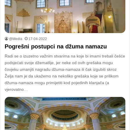
@Media
17-04-2022
Pogrešni postupci na džuma namazu
Radi se o izuzetno važnim stvarima na koje bi imami trebali češće
podsjećati svoje džematlije, jer neke od ovih grešaka mogu
čovjeku umanjiti nagradu džuma-namaza ili čak izgubiti skroz
Želja nam je da ukažemo na nekoliko grešaka koje se prilikom
džuma-namaza mogu primijetiti kod pojedinih klanjača (a
vjerovatno…