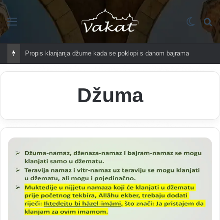
Imenik
Switch
Tr
Propis klanjanja džume kada se poklopi s danom bajrama
Džuma