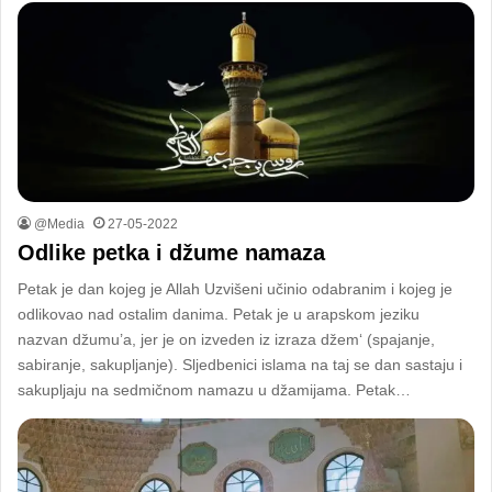
@Media
27-05-2022
Odlike petka i džume namaza
Petak je dan kojeg je Allah Uzvišeni učinio odabranim i kojeg je
odlikovao nad ostalim danima. Petak je u arapskom jeziku
nazvan džumu’a, jer je on izveden iz izraza džem‘ (spajanje,
sabiranje, sakupljanje). Sljedbenici islama na taj se dan sastaju i
sakupljaju na sedmičnom namazu u džamijama. Petak…