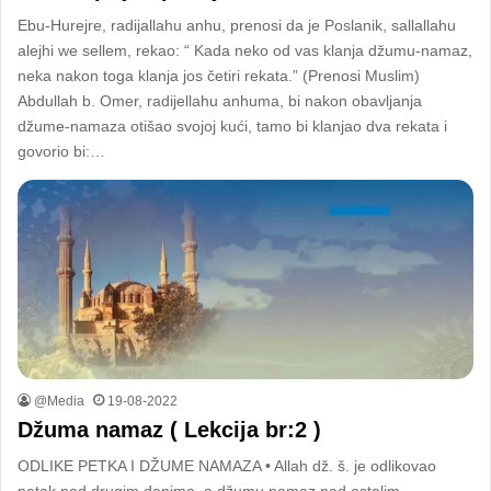
Ebu-Hurejre, radijallahu anhu, prenosi da je Poslanik, sallallahu
alejhi we sellem, rekao: “ Kada neko od vas klanja džumu-namaz,
neka nakon toga klanja jos četiri rekata.” (Prenosi Muslim)
Abdullah b. Omer, radijellahu anhuma, bi nakon obavljanja
džume-namaza otišao svojoj kući, tamo bi klanjao dva rekata i
govorio bi:…
@Media
19-08-2022
Džuma namaz ( Lekcija br:2 )
ODLIKE PETKA I DŽUME NAMAZA • Allah dž. š. je odlikovao