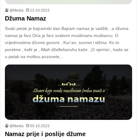
@Media
13-10-2023
Džuma Namaz
Svaki petak je bajramski dan.Bajram namaz je vadžib , a džuma
namaz je farz.Ona je farz svakom muslimanu muškarcu. O
vrijednostima džume govore , Kur’an, sunnet i idžma. Ko to
porekne , kafir je , Allah džellešanuhu kaže: „O vjernici , kada se
u petak na molitvu pozovete,…
@Media
05-10-2023
Namaz prije i poslije džume