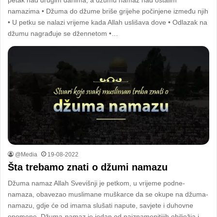
petak nad drugim danima, a džumu namaz nad ostalim
namazima • Džuma do džume briše grijehe počinjene između njih
• U petku se nalazi vrijeme kada Allah uslišava dove • Odlazak na
džumu nagrađuje se džennetom •…
@Media
19-08-2022
Šta trebamo znati o džumi namazu
Džuma namaz Allah Svevišnji je petkom, u vrijeme podne-
namaza, obavezao muslimane muškarce da se okupe na džuma-
namazu, gdje će od imama slušati napute, savjete i duhovne
opomene. Džuma-namaz je jedan od najznamenitijih obilježja i