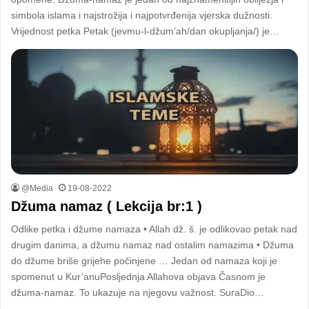
simbola islama i najstrožija i najpotvrđenija vjerska dužnosti.
Vrijednost petka Petak (jevmu-l-džum’ah/dan okupljanja/) je…
@Media
19-08-2022
Džuma namaz ( Lekcija br:1 )
Odlike petka i džume namaza • Allah dž. š. je odlikovao petak nad
drugim danima, a džumu namaz nad ostalim namazima • Džuma
do džume briše grijehe počinjene … Jedan od namaza koji je
spomenut u Kur’anuPosljednja Allahova objava Časnom je
džuma-namaz. To ukazuje na njegovu važnost. SuraDio…