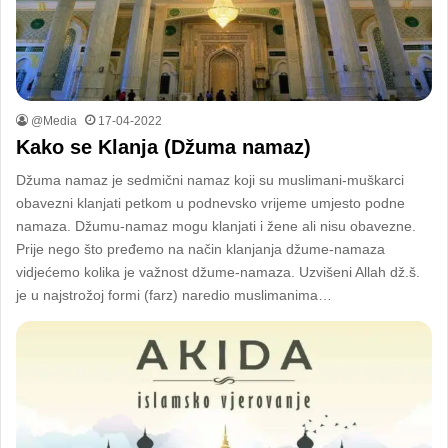
@Media
17-04-2022
Kako se Klanja (Džuma namaz)
Džuma namaz je sedmični namaz koji su muslimani-muškarci
obavezni klanjati petkom u podnevsko vrijeme umjesto podne
namaza. Džumu-namaz mogu klanjati i žene ali nisu obavezne.
Prije nego što pređemo na način klanjanja džume-namaza
vidjećemo kolika je važnost džume-namaza. Uzvišeni Allah dž.š.
je u najstrožoj formi (farz) naredio muslimanima…