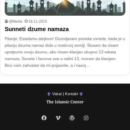
@Media
18-11-2015
Sunneti dzume namaza
Pitanje: Esselamu alejkum! Dozivljavam poneke uvrede, kada je u
pitanju dzuma namaz dole u maticnoj zemlji. Slusam da nisam
upotpunio svoju dzumu, ako nisam klanjao ukupno 13 rekata
namaza. Sunete i farzove sve u celini 13, moram da klanjam.
Bicu vam zahvalan da mi pojasnite, a i nasoj…
Vakat | Kontakt
Facebook
Vimeo
WordPress
Instagram