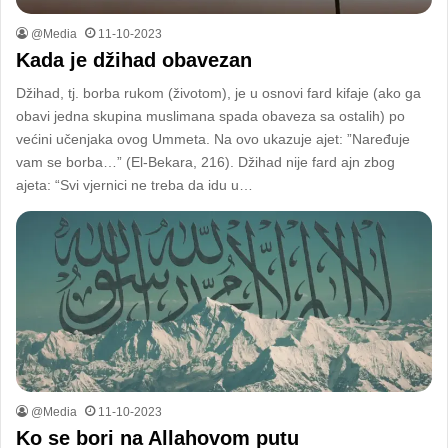
@Media
11-10-2023
Kada je džihad obavezan
Džihad, tj. borba rukom (životom), je u osnovi fard kifaje (ako ga
obavi jedna skupina muslimana spada obaveza sa ostalih) po
većini učenjaka ovog Ummeta. Na ovo ukazuje ajet: ”Naređuje
vam se borba…” (El-Bekara, 216). Džihad nije fard ajn zbog
ajeta: “Svi vjernici ne treba da idu u…
@Media
11-10-2023
Ko se bori na Allahovom putu