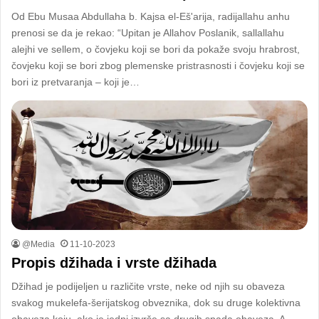
Od Ebu Musaa Abdullaha b. Kajsa el-Eš'arija, radijallahu anhu
prenosi se da je rekao: “Upitan je Allahov Poslanik, sallallahu
alejhi ve sellem, o čovjeku koji se bori da pokaže svoju hrabrost,
čovjeku koji se bori zbog plemenske pristrasnosti i čovjeku koji se
bori iz pretvaranja – koji je…
@Media
11-10-2023
Propis džihada i vrste džihada
Džihad je podijeljen u različite vrste, neke od njih su obaveza
svakog mukelefa-šerijatskog obveznika, dok su druge kolektivna