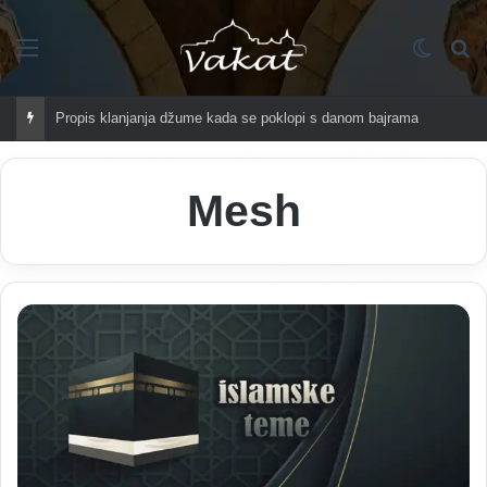
Imenik
Switch
Tr
Propis klanjanja džume kada se poklopi s danom bajrama
Mesh