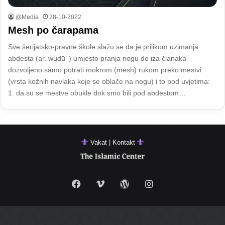
@Media
28-10-2022
Mesh po čarapama
Sve šerijatsko-pravne škole slažu se da je prilikom uzimanja
abdesta (ar. wudū’ ) umjesto pranja nogu do iza članaka
dozvoljeno samo potrati mokrom (mesh) rukom preko mestvi
(vrsta kožnih navlaka koje se oblače na nogu) i to pod uvjetima:
1. da su se mestve obukle dok smo bili pod abdestom…
Vakat | Kontakt
Facebook
Vimeo
WordPress
Instagram