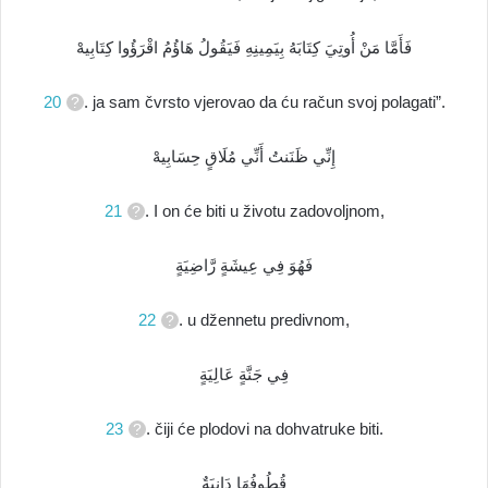
فَأَمَّا مَنْ أُوتِيَ كِتَابَهُ بِيَمِينِهِ فَيَقُولُ هَاؤُمُ اقْرَؤُوا كِتَابِيهْ
20
. ja sam čvrsto vjerovao da ću račun svoj polagati”.
إِنِّي ظَنَنتُ أَنِّي مُلَاقٍ حِسَابِيهْ
21
. I on će biti u životu zadovoljnom,
فَهُوَ فِي عِيشَةٍ رَّاضِيَةٍ
22
. u džennetu predivnom,
فِي جَنَّةٍ عَالِيَةٍ
23
. čiji će plodovi na dohvatruke biti.
قُطُوفُهَا دَانِيَةٌ