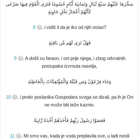
سَخَّرَهَا عَلَيْهِمْ سَبْعَ لَيَالٍ وَثَمَانِيَةَ أَيَّامٍ حُسُومًا فَتَرَى الْقَوْمَ فِيهَا صَرْعَى
كَأَنَّهُمْ أَعْجَازُ نَخْلٍ خَاوِيَةٍ
8
. i vidiš li da je iko od njih ostao?
فَهَلْ تَرَى لَهُم مِّن بَاقِيَةٍ
9
. A došli su faraon, i oni prije njega, i zbog odvratnih
postupaka izvrnuta naselja,
وَجَاء فِرْعَوْنُ وَمَن قَبْلَهُ وَالْمُؤْتَفِكَاتُ بِالْخَاطِئَةِ
10
. i protiv poslanika Gospodara svoga se dizali, pa ih je On
ne može biti teže kaznio.
فَعَصَوْا رَسُولَ رَبِّهِمْ فَأَخَذَهُمْ أَخْذَةً رَّابِيَةً
11
. Mi smo vas, kada je voda preplavila sve, u lađi nosili