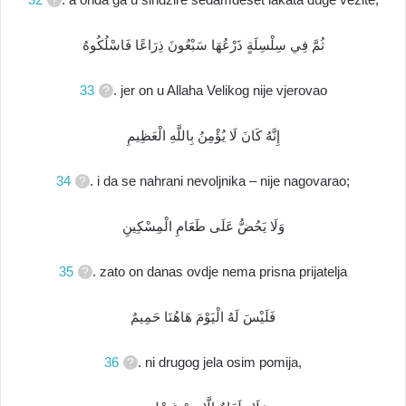
ثُمَّ فِي سِلْسِلَةٍ ذَرْعُهَا سَبْعُونَ ذِرَاعًا فَاسْلُكُوهُ
33
. jer on u Allaha Velikog nije vjerovao
إِنَّهُ كَانَ لَا يُؤْمِنُ بِاللَّهِ الْعَظِيمِ
34
. i da se nahrani nevoljnika – nije nagovarao;
وَلَا يَحُضُّ عَلَى طَعَامِ الْمِسْكِينِ
35
. zato on danas ovdje nema prisna prijatelja
فَلَيْسَ لَهُ الْيَوْمَ هَاهُنَا حَمِيمٌ
36
. ni drugog jela osim pomija,