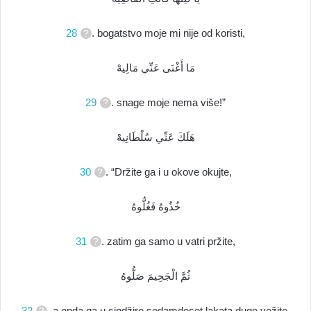
28
. bogatstvo moje mi nije od koristi,
مَا أَغْنَى عَنِّي مَالِيهْ
29
. snage moje nema više!”
هَلَكَ عَنِّي سُلْطَانِيهْ
30
. “Držite ga i u okove okujte,
خُذُوهُ فَغُلُّوهُ
31
. zatim ga samo u vatri pržite,
ثُمَّ الْجَحِيمَ صَلُّوهُ
32
. a onda ga u sindžire sedamdeset lakata duge vežite,