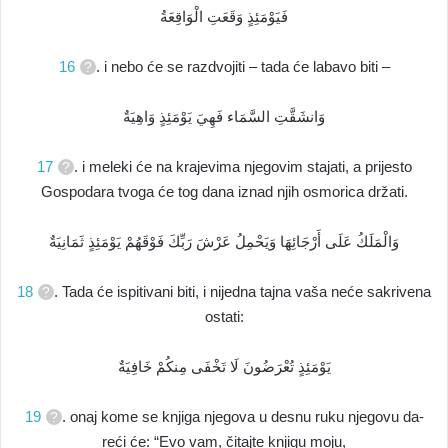
فَيَوْمَئِذٍ وَقَعَتِ الْوَاقِعَةُ
16
. i nebo će se razdvojiti – tada će labavo biti –
وَانشَقَّتِ السَّمَاء فَهِيَ يَوْمَئِذٍ وَاهِيَةٌ
17
. i meleki će na krajevima njegovim stajati, a prijesto
Gospodara tvoga će tog dana iznad njih osmorica držati.
وَالْمَلَكُ عَلَى أَرْجَائِهَا وَيَحْمِلُ عَرْشَ رَبِّكَ فَوْقَهُمْ يَوْمَئِذٍ ثَمَانِيَةٌ
18
. Tada će ispitivani biti, i nijedna tajna vaša neće sakrivena
ostati:
يَوْمَئِذٍ تُعْرَضُونَ لَا تَخْفَى مِنكُمْ خَافِيَةٌ
19
. onaj kome se knjiga njegova u desnu ruku njegovu da-
reći će: “Evo vam, čitajte knjigu moju,