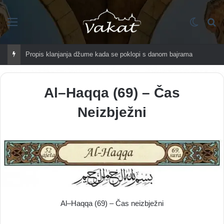
Imenik
Switch
Tr
Propis klanjanja džume kada se poklopi s danom bajrama
Al–Haqqa (69) – Čas
Neizbježni
Al–Haqqa (69) – Čas neizbježni