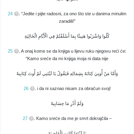
24
. “Jedite i pijte radosni, za ono što ste u danima minulim
zaradili!”
كُلُوا وَاشْرَبُوا هَنِيئًا بِمَا أَسْلَفْتُمْ فِي الْأَيَّامِ الْخَالِيَةِ
25
. A onaj kome se da knjiga u lijevu ruku njegovu reći će:
“Kamo sreće da mi knjiga moja ni data nije
وَأَمَّا مَنْ أُوتِيَ كِتَابَهُ بِشِمَالِهِ فَيَقُولُ يَا لَيْتَنِي لَمْ أُوتَ كِتَابِيهْ
26
. i da ni saznao nisam za obračun svoj!
وَلَمْ أَدْرِ مَا حِسَابِيهْ
27
. Kamo sreće da me je smrt dokrajčila –
يَا لَيْتَهَا كَانَتِ الْقَاضِيَةَ