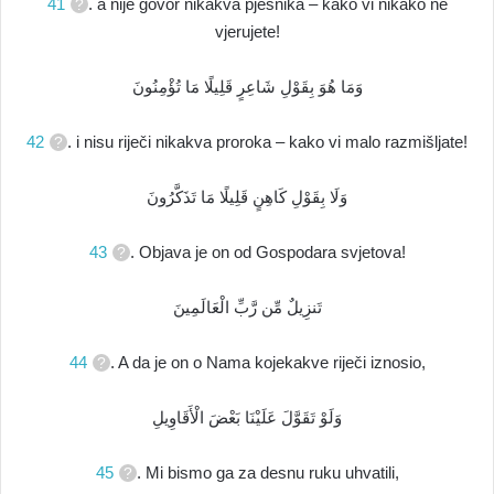
41
. a nije govor nikakva pjesnika – kako vi nikako ne
vjerujete!
وَمَا هُوَ بِقَوْلِ شَاعِرٍ قَلِيلًا مَا تُؤْمِنُونَ
42
. i nisu riječi nikakva proroka – kako vi malo razmišljate!
وَلَا بِقَوْلِ كَاهِنٍ قَلِيلًا مَا تَذَكَّرُونَ
43
. Objava je on od Gospodara svjetova!
تَنزِيلٌ مِّن رَّبِّ الْعَالَمِينَ
44
. A da je on o Nama kojekakve riječi iznosio,
وَلَوْ تَقَوَّلَ عَلَيْنَا بَعْضَ الْأَقَاوِيلِ
45
. Mi bismo ga za desnu ruku uhvatili,