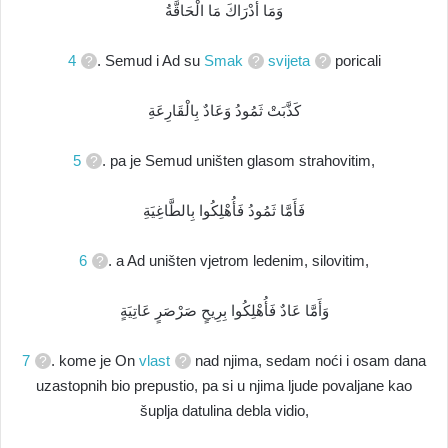
وَمَا أَدْرَاكَ مَا الْحَاقَّةُ
4
. Semud i Ad su
Smak
svijeta
poricali
كَذَّبَتْ ثَمُودُ وَعَادٌ بِالْقَارِعَةِ
5
. pa je Semud uništen glasom strahovitim,
فَأَمَّا ثَمُودُ فَأُهْلِكُوا بِالطَّاغِيَةِ
6
. a Ad uništen vjetrom ledenim, silovitim,
وَأَمَّا عَادٌ فَأُهْلِكُوا بِرِيحٍ صَرْصَرٍ عَاتِيَةٍ
7
. kome je On
vlast
nad njima, sedam noći i osam dana
uzastopnih bio prepustio, pa si u njima ljude povaljane kao
šuplja datulina debla vidio,