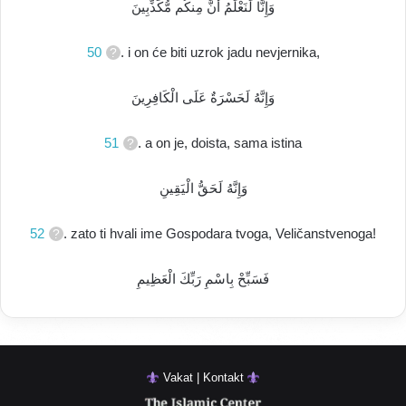
وَإِنَّا لَنَعْلَمُ أَنَّ مِنكُم مُّكَذِّبِينَ
50
. i on će biti uzrok jadu nevjernika,
وَإِنَّهُ لَحَسْرَةٌ عَلَى الْكَافِرِينَ
51
. a on je, doista, sama istina
وَإِنَّهُ لَحَقُّ الْيَقِينِ
52
. zato ti hvali ime Gospodara tvoga, Veličanstvenoga!
فَسَبِّحْ بِاسْمِ رَبِّكَ الْعَظِيمِ
Vakat | Kontakt