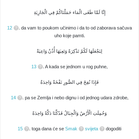
إِنَّا لَمَّا طَغَى الْمَاء حَمَلْنَاكُمْ فِي الْجَارِيَةِ
12
. da vam to poukom učinimo i da to od zaborava sačuva
uho koje pamti.
لِنَجْعَلَهَا لَكُمْ تَذْكِرَةً وَتَعِيَهَا أُذُنٌ وَاعِيَةٌ
13
. A kada se jednom u rog puhne,
فَإِذَا نُفِخَ فِي الصُّورِ نَفْخَةٌ وَاحِدَةٌ
14
. pa se Zemlja i nebo dignu i od jednog udara zdrobe,
وَحُمِلَتِ الْأَرْضُ وَالْجِبَالُ فَدُكَّتَا دَكَّةً وَاحِدَةً
15
. toga dana će se
Smak
svijeta
dogoditi