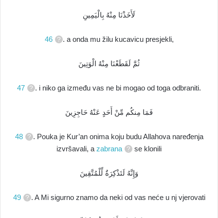
لَأَخَذْنَا مِنْهُ بِالْيَمِينِ
46
. a onda mu žilu kucavicu presjekli,
ثُمَّ لَقَطَعْنَا مِنْهُ الْوَتِينَ
47
. i niko ga između vas ne bi mogao od toga odbraniti.
فَمَا مِنكُم مِّنْ أَحَدٍ عَنْهُ حَاجِزِينَ
48
. Pouka je Kur’an onima koju budu Allahova naređenja
izvršavali, a
zabrana
se klonili
وَإِنَّهُ لَتَذْكِرَةٌ لِّلْمُتَّقِينَ
49
. A Mi sigurno znamo da neki od vas neće u nj vjerovati