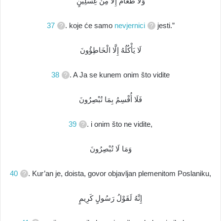
وَلَا طَعَامٌ إِلَّا مِنْ غِسْلِينٍ
37
. koje će samo
nevjernici
jesti.”
لَا يَأْكُلُهُ إِلَّا الْخَاطِؤُونَ
38
. A Ja se kunem onim što vidite
فَلَا أُقْسِمُ بِمَا تُبْصِرُونَ
39
. i onim što ne vidite,
وَمَا لَا تُبْصِرُونَ
40
. Kur’an je, doista, govor objavljan plemenitom Poslaniku,
إِنَّهُ لَقَوْلُ رَسُولٍ كَرِيمٍ